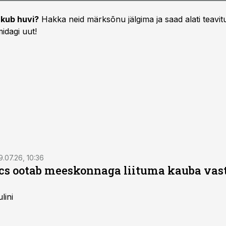
kub huvi?
Hakka neid märksõnu jälgima ja saad alati teavitu
idagi uut!
9.07.26, 10:36
ics ootab meeskonnaga liituma kauba va
lini