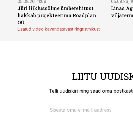
05.08.26, 11:09
05.08.26, 1
Jüri liiklussõlme ümberehitust
Linas Ag
hakkab projekteerima Roadplan
viljaterm
OÜ
Lisatud video kavandatavast ringristmikust
LIITU UUDIS
Telli uudiskiri ning saad oma postkas