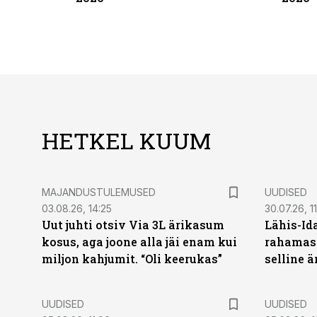
HETKEL KUUM
MAJANDUSTULEMUSED
UUDISED
03.08.26, 14:25
30.07.26, 11
Uut juhti otsiv Via 3L ärikasum
Lähis-Id
kosus, aga joone alla jäi enam kui
rahamasi
miljon kahjumit. “Oli keerukas”
selline ä
UUDISED
UUDISED