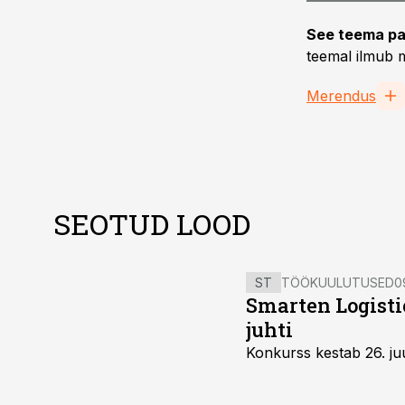
See teema pa
teemal ilmub m
Merendus
SEOTUD LOOD
ST
TÖÖKUULUTUSED
0
Smarten Logist
juhti
Konkurss kestab 26. juu