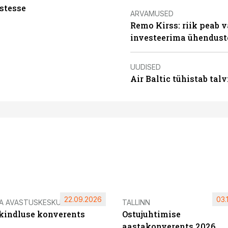
stesse
ARVAMUSED
Remo Kirss: riik peab v
investeerima ühendust
UUDISED
Air Baltic tühistab talv
22.09.2026
03.
IA AVASTUSKESKUS
TALLINN
ikindluse konverents
Ostujuhtimise
aastakonverents 2026