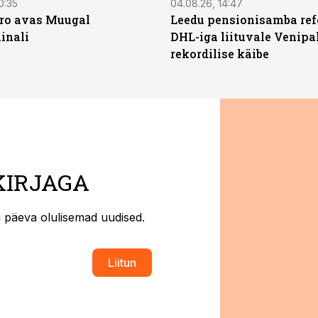
0:35
04.08.26, 14:47
ro avas Muugal
Leedu pensionisamba ref
inali
DHL-iga liituvale Venipa
rekordilise käibe
KIRJAGA
ti päeva olulisemad uudised.
Liitun