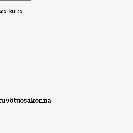
se, kui sel
stuvõtuosakonna