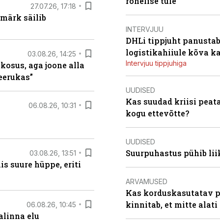
rohelise tule
27.07.26, 17:18
märk säilib
INTERVJUU
DHLi tippjuht panustab 
logistikahiiule kõva k
03.08.26, 14:25
Intervjuu tippjuhiga
 kosus, aga joone alla
keerukas”
UUDISED
Kas suudad kriisi peat
06.08.26, 10:31
kogu ettevõtte?
UUDISED
Suurpuhastus pühib liik
03.08.26, 13:51
s suure hüppe, eriti
ARVAMUSED
Kas korduskasutatav p
kinnitab, et mitte alati
06.08.26, 10:45
alinna elu