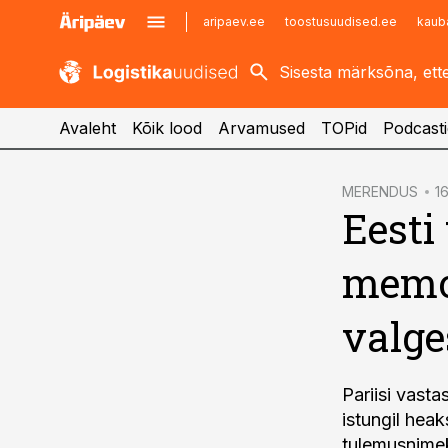
aripaev.ee
toostusuudised.ee
kaub
kaubandus.ee
imelineajalugu.ee
kinnisvarauudised.ee
imelineteadus.ee
Avaleht
Kõik lood
Arvamused
TOPid
Podcasti
cebook
MERENDUS
1
Eesti
Twitter)
kedIn
memo
ail
valge
k
Pariisi vast
istungil heak
tulemusnimeki