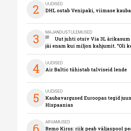
UUDISED
2
DHL ostab Venipaki, viimase kauba
MAJANDUSTULEMUSED
3
Uut juhti otsiv Via 3L ärikasum
jäi enam kui miljon kahjumit. “Oli 
UUDISED
4
Air Baltic tühistab talviseid lende
UUDISED
5
Kaubavargused Euroopas tegid juuni
Hispaanias
ARVAMUSED
6
Remo Kirss: riik peab väljaspool pe