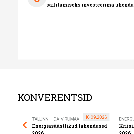
säilitamiseks investeerima ühendu
KONVERENTSID
16.09.2026
TALLINN - IDA-VIRUMAA
ENERG
Energiasäästlikud lahendused
Kriis
2026
2026