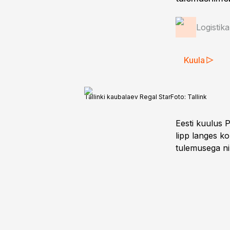
Logistik
Kuula
Tallinki kaubalaev Regal Star
Foto:
Tallink
Eesti kuulus P
lipp langes ko
tulemusega ni