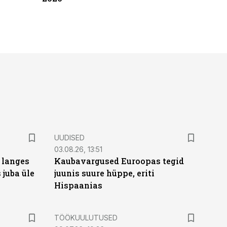
UUDISED
03.08.26, 13:51
 langes
Kaubavargused Euroopas tegid
 juba üle
juunis suure hüppe, eriti
Hispaanias
ST
TÖÖKUULUTUSED