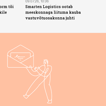
09.07.26, 10:36
orm tõi
Smarten Logistics ootab
kile
meeskonnaga liituma kauba
vastuvõtuosakonna juhti