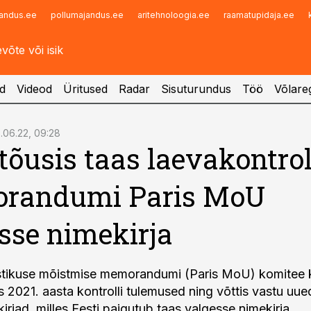
andus.ee
pollumajandus.ee
aritehnoloogia.ee
raamatupidaja.ee
Infopank
Radar
d
Videod
Üritused
Radar
Sisuturundus
Töö
Võlareg
6.06.22, 09:28
 tõusis taas laevakontrol
randumi Paris MoU
sse nimekirja
astikuse mõistmise memorandumi (Paris MoU) komitee k
s 2021. aasta kontrolli tulemused ning võttis vastu uued
rjad, milles Eesti paigutub taas valgesse nimekirja.