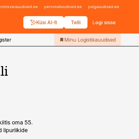
Iseteenindus
kinnisvarauudised.ee
personaliuudised.ee
palgauudised.ee
finant
Telli Logistikauudised
Küsi AI-lt
Telli
Logi sisse
ister
Minu Logistikauudised
li
iitis oma 55.
 lipuriikide