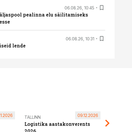
06.08.26, 10:45
äljaspool pealinna elu säilitamiseks
esse
06.08.26, 10:31
iseid lende
11.2026
09.12.2026
Pärnu ta
TALLINN
Logistika aastakonverents
2027
2026