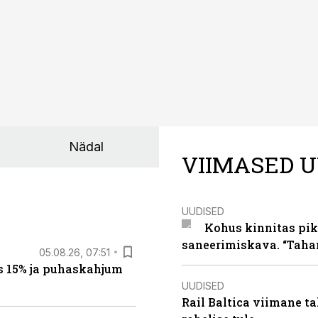
Nädal
VIIMASED U
UUDISED
Kohus kinnitas pik
saneerimiskava. “Taha
05.08.26, 07:51
s 15% ja puhaskahjum
UUDISED
Rail Baltica viimane ta