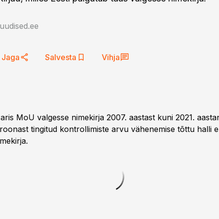
auudised.ee
Jaga
Salvesta
Vihja
aris MoU valgesse nimekirja 2007. aastast kuni 2021. aastani
roonast tingitud kontrollimiste arvu vähenemise tõttu halli
mekirja.