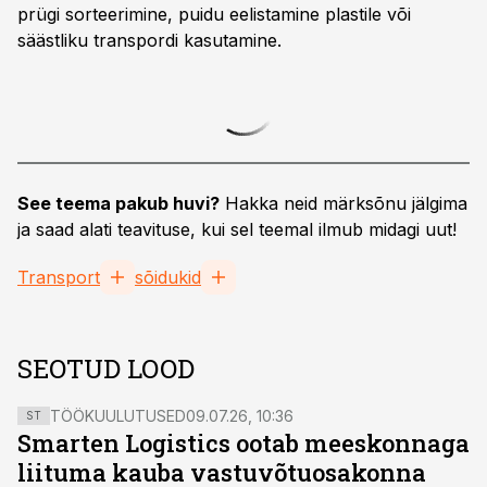
prügi sorteerimine, puidu eelistamine plastile või
säästliku transpordi kasutamine.
See teema pakub huvi?
Hakka neid märksõnu jälgima
ja saad alati teavituse, kui sel teemal ilmub midagi uut!
Transport
sõidukid
SEOTUD LOOD
TÖÖKUULUTUSED
09.07.26, 10:36
ST
Smarten Logistics ootab meeskonnaga
liituma kauba vastuvõtuosakonna