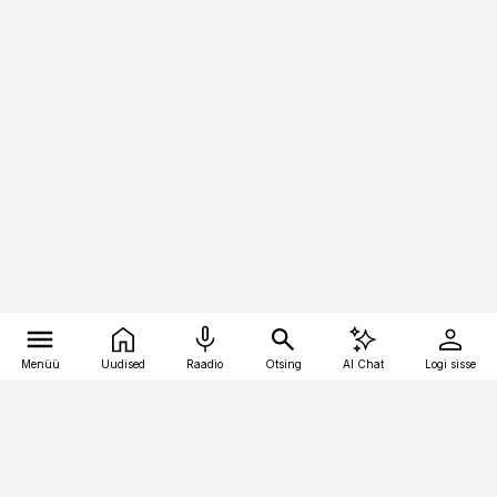
Menüü
Uudised
Raadio
Otsing
AI Chat
Logi sisse
Vana-Lõuna 39/1, 19094 Tallinn
(+372) 667 0111