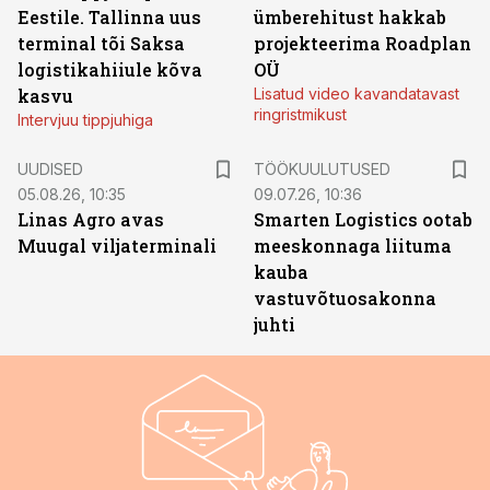
Eestile. Tallinna uus
ümberehitust hakkab
terminal tõi Saksa
projekteerima Roadplan
logistikahiiule kõva
OÜ
kasvu
Lisatud video kavandatavast
ringristmikust
Intervjuu tippjuhiga
ST
UUDISED
TÖÖKUULUTUSED
05.08.26, 10:35
09.07.26, 10:36
Linas Agro avas
Smarten Logistics ootab
Muugal viljaterminali
meeskonnaga liituma
kauba
vastuvõtuosakonna
juhti