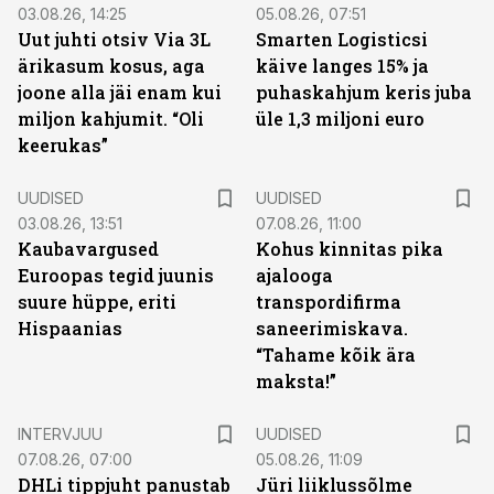
03.08.26, 14:25
05.08.26, 07:51
Uut juhti otsiv Via 3L
Smarten Logisticsi
ärikasum kosus, aga
käive langes 15% ja
joone alla jäi enam kui
puhaskahjum keris juba
miljon kahjumit. “Oli
üle 1,3 miljoni euro
keerukas”
UUDISED
UUDISED
03.08.26, 13:51
07.08.26, 11:00
Kaubavargused
Kohus kinnitas pika
Euroopas tegid juunis
ajalooga
suure hüppe, eriti
transpordifirma
Hispaanias
saneerimiskava.
“Tahame kõik ära
maksta!”
INTERVJUU
UUDISED
07.08.26, 07:00
05.08.26, 11:09
DHLi tippjuht panustab
Jüri liiklussõlme