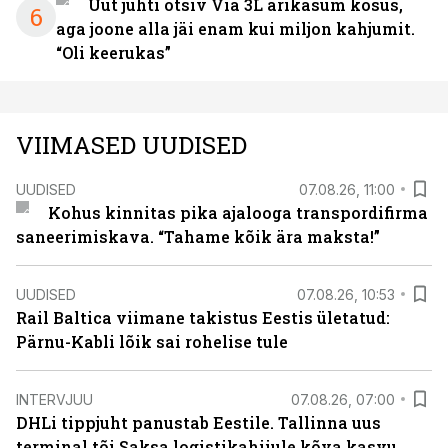
Uut juhti otsiv Via 3L ärikasum kosus,
6
aga joone alla jäi enam kui miljon kahjumit.
“Oli keerukas”
VIIMASED UUDISED
UUDISED
07.08.26, 11:00
Kohus kinnitas pika ajalooga transpordifirma
saneerimiskava. “Tahame kõik ära maksta!”
UUDISED
07.08.26, 10:53
Rail Baltica viimane takistus Eestis ületatud:
Pärnu-Kabli lõik sai rohelise tule
INTERVJUU
07.08.26, 07:00
DHLi tippjuht panustab Eestile. Tallinna uus
terminal tõi Saksa logistikahiiule kõva kasvu