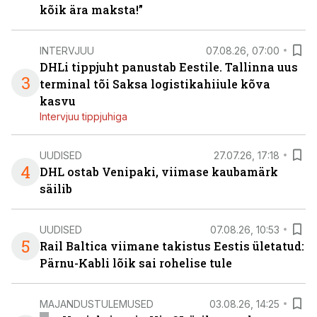
kõik ära maksta!”
INTERVJUU
07.08.26, 07:00
DHLi tippjuht panustab Eestile. Tallinna uus
3
terminal tõi Saksa logistikahiiule kõva
kasvu
Intervjuu tippjuhiga
UUDISED
27.07.26, 17:18
4
DHL ostab Venipaki, viimase kaubamärk
säilib
UUDISED
07.08.26, 10:53
5
Rail Baltica viimane takistus Eestis ületatud:
Pärnu-Kabli lõik sai rohelise tule
MAJANDUSTULEMUSED
03.08.26, 14:25