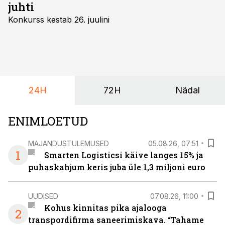
juhti
Konkurss kestab 26. juulini
24H
72H
Nädal
ENIMLOETUD
MAJANDUSTULEMUSED
05.08.26, 07:51
1
Smarten Logisticsi käive langes 15% ja
puhaskahjum keris juba üle 1,3 miljoni euro
UUDISED
07.08.26, 11:00
Kohus kinnitas pika ajalooga
2
transpordifirma saneerimiskava. “Tahame