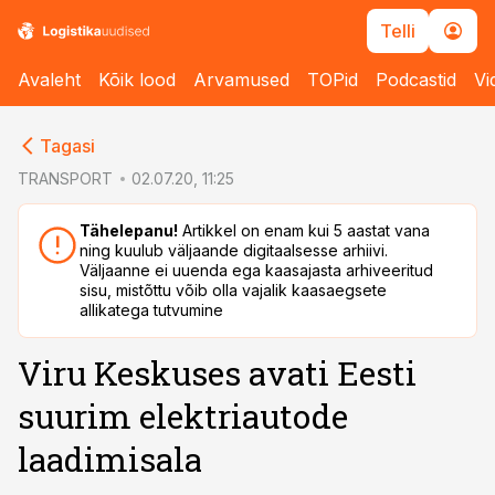
Telli
Avaleht
Kõik lood
Arvamused
TOPid
Podcastid
Vi
cebook
Tagasi
Twitter)
TRANSPORT
02.07.20, 11:25
kedIn
Tähelepanu!
Artikkel on enam kui 5 aastat vana
ning kuulub väljaande digitaalsesse arhiivi.
ail
Väljaanne ei uuenda ega kaasajasta arhiveeritud
sisu, mistõttu võib olla vajalik kaasaegsete
k
allikatega tutvumine
Viru Keskuses avati Eesti
suurim elektriautode
laadimisala