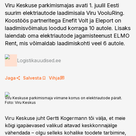
Viru Keskuse parkimismajas avati 1. juulil Eesti
suurim elektriautode laadimisala Viru VooluRing.
Koostöös partneritega Enefit Volt ja Eleport on
laadimisvõimalus loodud korraga 10 autole. Lisaks
laiendab oma elektriautode jagamisteenust ELMO
Rent, mis võimaldab laadimiskohti veel 6 autole.
Logistikauudised.ee
Jaga
Salvesta
Vihja
Viru Keskuse parkimismaja viimane korrus on elektriautode päralt.
Foto:
Viru Keskus
Viru Keskuse juht Gertti Kogermann tõi välja, et meie
kõigi igapäevased valikud aitavad keskkonnajälge
vähendada – olgu selleks kohalike toodete tarbimine,