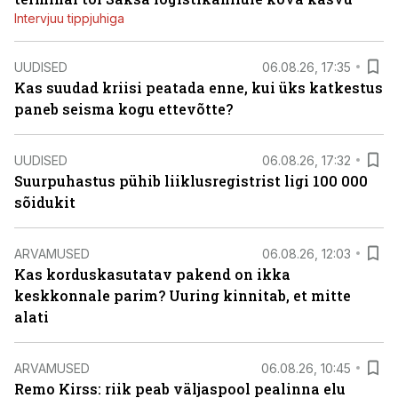
Intervjuu tippjuhiga
UUDISED
06.08.26, 17:35
Kas suudad kriisi peatada enne, kui üks katkestus
paneb seisma kogu ettevõtte?
UUDISED
06.08.26, 17:32
Suurpuhastus pühib liiklusregistrist ligi 100 000
sõidukit
ARVAMUSED
06.08.26, 12:03
Kas korduskasutatav pakend on ikka
keskkonnale parim? Uuring kinnitab, et mitte
alati
ARVAMUSED
06.08.26, 10:45
Remo Kirss: riik peab väljaspool pealinna elu