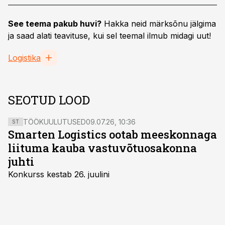
See teema pakub huvi?
Hakka neid märksõnu jälgima
ja saad alati teavituse, kui sel teemal ilmub midagi uut!
Logistika
SEOTUD LOOD
TÖÖKUULUTUSED
09.07.26, 10:36
ST
Smarten Logistics ootab meeskonnaga
liituma kauba vastuvõtuosakonna
juhti
Konkurss kestab 26. juulini