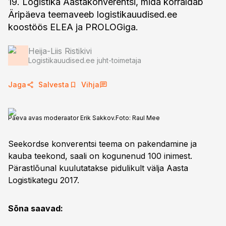
19. Logistika Aastakonverentsi, mida korraldab
Äripäeva teemaveeb logistikauudised.ee
koostöös ELEA ja PROLOGiga.
Heija-Liis Ristikivi
Logistikauudised.ee juht-toimetaja
Jaga
Salvesta
Vihja
Päeva avas moderaator Erik Sakkov.
Foto:
Raul Mee
Seekordse konverentsi teema on pakendamine ja
kauba teekond, saali on kogunenud 100 inimest.
Pärastlõunal kuulutatakse pidulikult välja Aasta
Logistikategu 2017.
Sõna saavad: