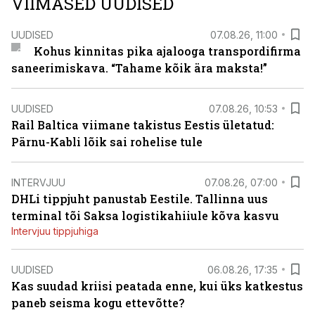
VIIMASED UUDISED
UUDISED
07.08.26, 11:00
Kohus kinnitas pika ajalooga transpordifirma
saneerimiskava. “Tahame kõik ära maksta!”
UUDISED
07.08.26, 10:53
Rail Baltica viimane takistus Eestis ületatud:
Pärnu-Kabli lõik sai rohelise tule
INTERVJUU
07.08.26, 07:00
DHLi tippjuht panustab Eestile. Tallinna uus
terminal tõi Saksa logistikahiiule kõva kasvu
Intervjuu tippjuhiga
UUDISED
06.08.26, 17:35
Kas suudad kriisi peatada enne, kui üks katkestus
paneb seisma kogu ettevõtte?