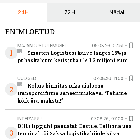
24H
72H
Nädal
ENIMLOETUD
MAJANDUSTULEMUSED
05.08.26, 07:51
1
Smarten Logisticsi käive langes 15% ja
puhaskahjum keris juba üle 1,3 miljoni euro
UUDISED
07.08.26, 11:00
Kohus kinnitas pika ajalooga
2
transpordifirma saneerimiskava. “Tahame
kõik ära maksta!”
INTERVJUU
07.08.26, 07:00
DHLi tippjuht panustab Eestile. Tallinna uus
3
terminal tõi Saksa logistikahiiule kõva