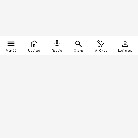
Menüü
Uudised
Raadio
Otsing
AI Chat
Logi sisse
Vana-Lõuna 39/1, 19094 Tallinn
(+372) 667 0111
logistikauudised@logistikauudised.ee
Telli
Reklaam
Firmast