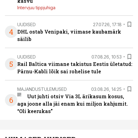
kasvu
Intervjuu tippjuhiga
UUDISED
27.07.26, 17:18
4
DHL ostab Venipaki, viimase kaubamärk
säilib
UUDISED
07.08.26, 10:53
5
Rail Baltica viimane takistus Eestis ületatud:
Pärnu-Kabli lõik sai rohelise tule
MAJANDUSTULEMUSED
03.08.26, 14:25
Uut juhti otsiv Via 3L ärikasum kosus,
6
aga joone alla jäi enam kui miljon kahjumit.
“Oli keerukas”