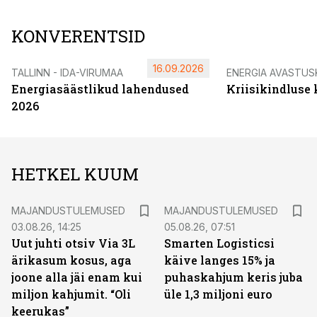
KONVERENTSID
16.09.2026
TALLINN - IDA-VIRUMAA
ENERGIA AVASTUS
Energiasäästlikud lahendused
Kriisikindluse
2026
HETKEL KUUM
MAJANDUSTULEMUSED
MAJANDUSTULEMUSED
03.08.26, 14:25
05.08.26, 07:51
Uut juhti otsiv Via 3L
Smarten Logisticsi
ärikasum kosus, aga
käive langes 15% ja
joone alla jäi enam kui
puhaskahjum keris juba
miljon kahjumit. “Oli
üle 1,3 miljoni euro
keerukas”