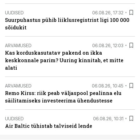
UUDISED
06.08.26, 17:32
Suurpuhastus pühib liiklusregistrist ligi 100 000
sõidukit
ARVAMUSED
06.08.26, 12:03
Kas korduskasutatav pakend on ikka
keskkonnale parim? Uuring kinnitab, et mitte
alati
ARVAMUSED
06.08.26, 10:45
Remo Kirss: riik peab väljaspool pealinna elu
säilitamiseks investeerima ühendustesse
UUDISED
06.08.26, 10:31
Air Baltic tühistab talviseid lende