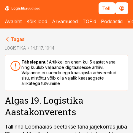
Telli
Avaleht
Kõik lood
Arvamused
TOPid
Podcastid
Vi
cebook
cebook
Tagasi
Twitter)
Twitter)
LOGISTIKA
14.11.17, 10:14
kedIn
kedIn
Tähelepanu!
Artikkel on enam kui 5 aastat vana
ning kuulub väljaande digitaalsesse arhiivi.
ail
ail
Väljaanne ei uuenda ega kaasajasta arhiveeritud
sisu, mistõttu võib olla vajalik kaasaegsete
k
k
allikatega tutvumine
Algas 19. Logistika
Aastakonverents
Tallinna Loomaaias peetakse täna järjekorras juba