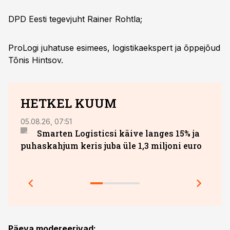
DPD Eesti tegevjuht Rainer Rohtla;
ProLogi juhatuse esimees, logistikaekspert ja õppejõud
Tõnis Hintsov.
HETKEL KUUM
05.08.26, 07:51
27.07.
Smarten Logisticsi käive langes 15% ja
DHL 
puhaskahjum keris juba üle 1,3 miljoni euro
säili
Päeva modereerivad: