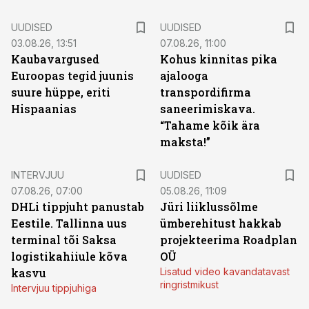
UUDISED
UUDISED
03.08.26, 13:51
07.08.26, 11:00
Kaubavargused
Kohus kinnitas pika
Euroopas tegid juunis
ajalooga
suure hüppe, eriti
transpordifirma
Hispaanias
saneerimiskava.
“Tahame kõik ära
maksta!”
INTERVJUU
UUDISED
07.08.26, 07:00
05.08.26, 11:09
DHLi tippjuht panustab
Jüri liiklussõlme
Eestile. Tallinna uus
ümberehitust hakkab
terminal tõi Saksa
projekteerima Roadplan
logistikahiiule kõva
OÜ
kasvu
Lisatud video kavandatavast
ringristmikust
Intervjuu tippjuhiga