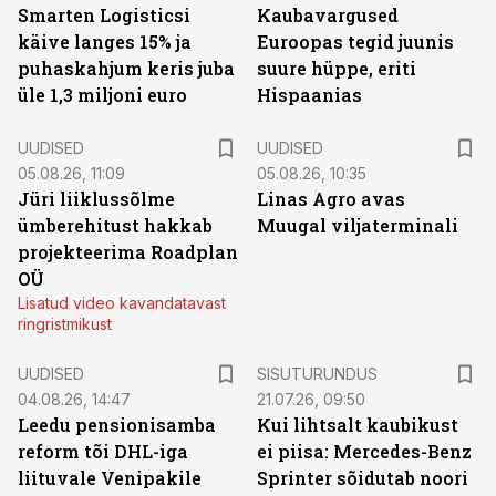
Smarten Logisticsi
Kaubavargused
käive langes 15% ja
Euroopas tegid juunis
puhaskahjum keris juba
suure hüppe, eriti
üle 1,3 miljoni euro
Hispaanias
UUDISED
UUDISED
05.08.26, 11:09
05.08.26, 10:35
Jüri liiklussõlme
Linas Agro avas
ümberehitust hakkab
Muugal viljaterminali
projekteerima Roadplan
OÜ
Lisatud video kavandatavast
ringristmikust
ST
UUDISED
SISUTURUNDUS
04.08.26, 14:47
21.07.26, 09:50
Leedu pensionisamba
Kui lihtsalt kaubikust
reform tõi DHL-iga
ei piisa: Mercedes-Benz
liituvale Venipakile
Sprinter sõidutab noori