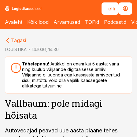
Telli
Avaleht
Kõik lood
Arvamused
TOPid
Podcastid
Vi
cebook
Tagasi
Twitter)
LOGISTIKA
14.10.16, 14:30
kedIn
Tähelepanu!
Artikkel on enam kui 5 aastat vana
ning kuulub väljaande digitaalsesse arhiivi.
ail
Väljaanne ei uuenda ega kaasajasta arhiveeritud
sisu, mistõttu võib olla vajalik kaasaegsete
k
allikatega tutvumine
Vallbaum: pole midagi
hõisata
Autovedajad peavad uue aasta plaane tehes