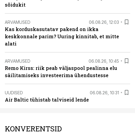
sõidukit
ARVAMUSED
06.08.26, 12:03
Kas korduskasutatav pakend on ikka
keskkonnale parim? Uuring kinnitab, et mitte
alati
ARVAMUSED
06.08.26, 10:45
Remo Kirss: riik peab väljaspool pealinna elu
säilitamiseks investeerima ühendustesse
UUDISED
06.08.26, 10:31
Air Baltic tühistab talviseid lende
KONVERENTSID