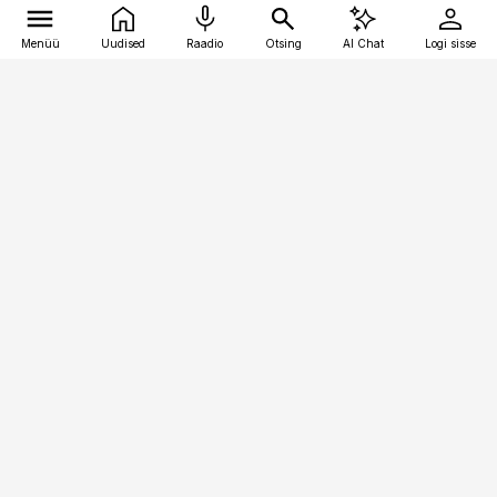
Menüü
Uudised
Raadio
Otsing
AI Chat
Logi sisse
Vana-Lõuna 39/1, 19094 Tallinn
(+372) 667 0111
logistikauudised@logistikauudised.ee
Telli
Reklaam
Firmast
Sisu kasutamisõigused
Ajakirjaniku
eetikakoodeks
Üldtingimused
Privaatsustingimused
Küpsiste poliitika
KKK
Eesti Meediaettevõtete
Eelistuste haldamine
Liit