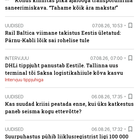
Kohus kinnitas pika ajalooga transpordifirma
saneerimiskava. “Tahame kõik ära maksta!”
UUDISED
07.08.26, 10:53
Rail Baltica viimane takistus Eestis ületatud:
Pärnu-Kabli lõik sai rohelise tule
INTERVJUU
07.08.26, 07:00
DHLi tippjuht panustab Eestile. Tallinna uus
terminal tõi Saksa logistikahiiule kõva kasvu
Intervjuu tippjuhiga
UUDISED
06.08.26, 17:35
Kas suudad kriisi peatada enne, kui üks katkestus
paneb seisma kogu ettevõtte?
UUDISED
06.08.26, 17:32
Suurpuhastus pühib liiklusregistrist ligi 100 000