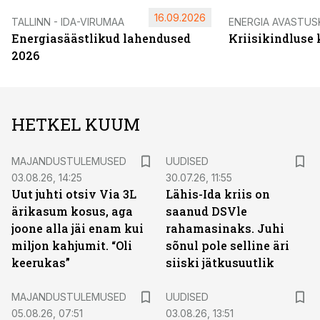
16.09.2026
TALLINN - IDA-VIRUMAA
ENERGIA AVASTUS
Energiasäästlikud lahendused
Kriisikindluse
2026
HETKEL KUUM
MAJANDUSTULEMUSED
UUDISED
03.08.26, 14:25
30.07.26, 11:55
Uut juhti otsiv Via 3L
Lähis-Ida kriis on
ärikasum kosus, aga
saanud DSVle
joone alla jäi enam kui
rahamasinaks. Juhi
miljon kahjumit. “Oli
sõnul pole selline äri
keerukas”
siiski jätkusuutlik
MAJANDUSTULEMUSED
UUDISED
05.08.26, 07:51
03.08.26, 13:51