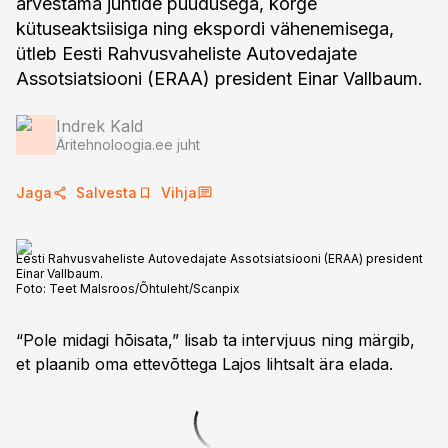
arvestama juhtide puudusega, kõrge
kütuseaktsiisiga ning ekspordi vähenemisega,
ütleb Eesti Rahvusvaheliste Autovedajate
Indrek Kald
Äritehnoloogia.ee juht
Jaga
Salvesta
Vihja
Eesti Rahvusvaheliste Autovedajate Assotsiatsiooni (ERAA) president
Einar Vallbaum.
Foto:
Teet Malsroos/Õhtuleht/Scanpix
“Pole midagi hõisata,” lisab ta intervjuus ning märgib,
et plaanib oma ettevõttega Lajos lihtsalt ära elada.