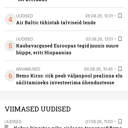
UUDISED
06.08.26, 10:31
4
Air Baltic tühistab talviseid lende
UUDISED
03.08.26, 13:51
5
Kaubavargused Euroopas tegid juunis suure
hüppe, eriti Hispaanias
ARVAMUSED
06.08.26, 10:45
6
Remo Kirss: riik peab väljaspool pealinna elu
säilitamiseks investeerima ühendustesse
VIIMASED UUDISED
UUDISED
07.08.26, 11:00