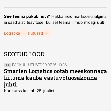
See teema pakub huvi?
Hakka neid märksõnu jälgima
ja saad alati teavituse, kui sel teemal ilmub midagi uut!
Logistika
kütused
SEOTUD LOOD
TÖÖKUULUTUSED
09.07.26, 10:36
ST
Smarten Logistics ootab meeskonnaga
liituma kauba vastuvõtuosakonna
juhti
Konkurss kestab 26. juulini