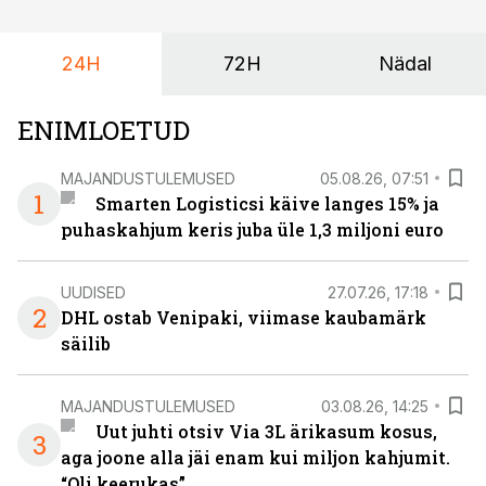
24H
72H
Nädal
ENIMLOETUD
MAJANDUSTULEMUSED
05.08.26, 07:51
1
Smarten Logisticsi käive langes 15% ja
puhaskahjum keris juba üle 1,3 miljoni euro
UUDISED
27.07.26, 17:18
2
DHL ostab Venipaki, viimase kaubamärk
säilib
MAJANDUSTULEMUSED
03.08.26, 14:25
Uut juhti otsiv Via 3L ärikasum kosus,
3
aga joone alla jäi enam kui miljon kahjumit.
“Oli keerukas”