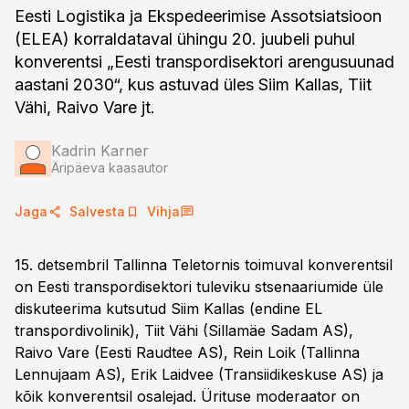
Eesti Logistika ja Ekspedeerimise Assotsiatsioon
(ELEA) korraldataval ühingu 20. juubeli puhul
konverentsi „Eesti transpordisektori arengusuunad
aastani 2030“, kus astuvad üles Siim Kallas, Tiit
Vähi, Raivo Vare jt.
Kadrin Karner
Äripäeva kaasautor
Jaga
Salvesta
Vihja
15. detsembril Tallinna Teletornis toimuval konverentsil
on Eesti transpordisektori tuleviku stsenaariumide üle
diskuteerima kutsutud Siim Kallas (endine EL
transpordivolinik), Tiit Vähi (Sillamäe Sadam AS),
Raivo Vare (Eesti Raudtee AS), Rein Loik (Tallinna
Lennujaam AS), Erik Laidvee (Transiidikeskuse AS) ja
kõik konverentsil osalejad. Ürituse moderaator on