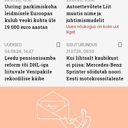
Uuring: parkimiskoha
Autoettevõtete Liit
leidmisele Euroopas
muutis nime ja
kulub veoki kohta üle
juhtimismudelit
19 000 euro aastas
Uues nõukogus on kolm uut
liiget
ST
UUDISED
SISUTURUNDUS
04.08.26, 14:47
21.07.26, 09:50
Leedu pensionisamba
Kui lihtsalt kaubikust
reform tõi DHL-iga
ei piisa: Mercedes-Benz
liituvale Venipakile
Sprinter sõidutab noori
rekordilise käibe
Eesti motokrossitalente