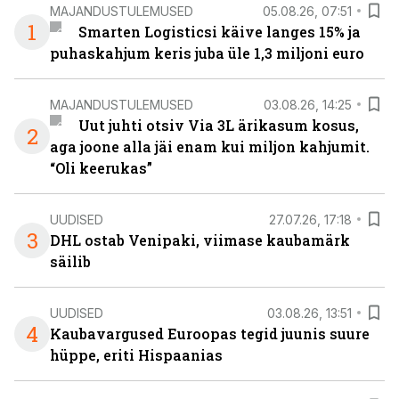
MAJANDUSTULEMUSED
05.08.26, 07:51
1
Smarten Logisticsi käive langes 15% ja
puhaskahjum keris juba üle 1,3 miljoni euro
MAJANDUSTULEMUSED
03.08.26, 14:25
Uut juhti otsiv Via 3L ärikasum kosus,
2
aga joone alla jäi enam kui miljon kahjumit.
“Oli keerukas”
UUDISED
27.07.26, 17:18
3
DHL ostab Venipaki, viimase kaubamärk
säilib
UUDISED
03.08.26, 13:51
4
Kaubavargused Euroopas tegid juunis suure
hüppe, eriti Hispaanias