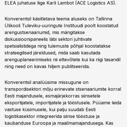
ELEA juhatuse liige Karli Lambot (ACE Logistics AS).
Konverentsil käsitletava teema aluseks on Tallinna
Ülikooli Tuleviku-uuringute Instituudi poolt koostatud
arengustsenaariumid, mis mängitakse
diskussioonipaneelis läbi sektori juhtivate
spetsialistidega ning tulemuste põhjal koostatakse
strateegilised järeldused, mida saab kasutada
arenguplaneerimiseks nii ettevõtete kui ka riigi tasandil
ning need on kavas hiljem publitseerida.
Konverentsil analüüsime missugune on
transpordisektori mõju erinevate stsenaariumite korral
Eesti majandusele, esmajärjekorras siinsetele
eksportijatele, importijatele ja tööstusele. Püüame leida
vastuse küsimusele, kui palju suudab Eesti
logistikasektor integreerida siinse tööstuse ja
kaubanduse Euroopa ja maailmamajandusega. Kas