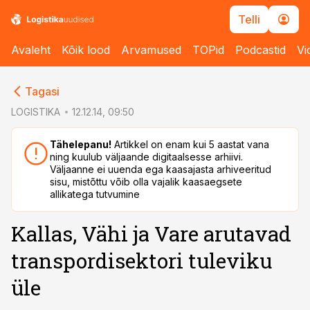
Telli
Avaleht
Kõik lood
Arvamused
TOPid
Podcastid
Vi
cebook
cebook
Tagasi
Twitter)
Twitter)
LOGISTIKA
12.12.14, 09:50
kedIn
kedIn
Tähelepanu!
Artikkel on enam kui 5 aastat vana
ning kuulub väljaande digitaalsesse arhiivi.
ail
ail
Väljaanne ei uuenda ega kaasajasta arhiveeritud
sisu, mistõttu võib olla vajalik kaasaegsete
k
k
allikatega tutvumine
Kallas, Vähi ja Vare arutavad
transpordisektori tuleviku
üle