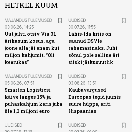
HETKEL KUUM
MAJANDUSTULEMUSED
UUDISED
03.08.26, 14:25
30.07.26, 11:55
Uut juhti otsiv Via 3L
Lähis-Ida kriis on
ärikasum kosus, aga
saanud DSVle
joone alla jäi enam kui
rahamasinaks. Juhi
miljon kahjumit. “Oli
sõnul pole selline äri
keerukas”
siiski jätkusuutlik
MAJANDUSTULEMUSED
UUDISED
05.08.26, 07:51
03.08.26, 13:51
Smarten Logisticsi
Kaubavargused
käive langes 15% ja
Euroopas tegid juunis
puhaskahjum keris juba
suure hüppe, eriti
üle 1,3 miljoni euro
Hispaanias
UUDISED
UUDISED
29.07.26, 13:16
29.07.26, 01:00