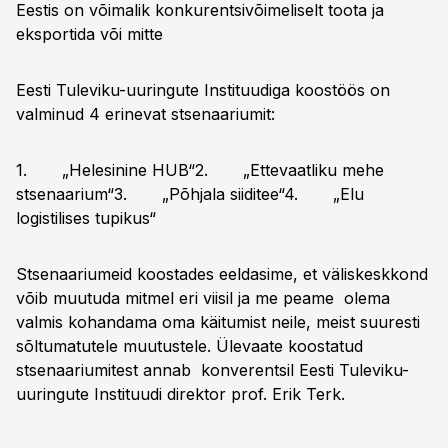
Eestis on võimalik konkurentsivõimeliselt toota ja
eksportida või mitte
Eesti Tuleviku-uuringute Instituudiga koostöös on
valminud 4 erinevat stsenaariumit:
1. „Helesinine HUB“2. „Ettevaatliku mehe
stsenaarium“3. „Põhjala siiditee“4. „Elu
logistilises tupikus“
Stsenaariumeid koostades eeldasime, et väliskeskkond
võib muutuda mitmel eri viisil ja me peame olema
valmis kohandama oma käitumist neile, meist suuresti
sõltumatutele muutustele. Ülevaate koostatud
stsenaariumitest annab konverentsil Eesti Tuleviku-
uuringute Instituudi direktor prof. Erik Terk.