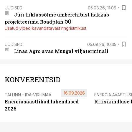
UUDISED
05.08.26, 11:09
Jüri liiklussõlme ümberehitust hakkab
projekteerima Roadplan OÜ
Lisatud video kavandatavast ringristmikust
UUDISED
05.08.26, 10:35
Linas Agro avas Muugal viljaterminali
KONVERENTSID
16.09.2026
TALLINN - IDA-VIRUMAA
ENERGIA AVASTUS
Energiasäästlikud lahendused
Kriisikindluse
2026