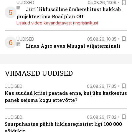
UUDISED
05.08.26, 11:09
Jüri liiklussõlme ümberehitust hakkab
5
projekteerima Roadplan OÜ
Lisatud video kavandatavast ringristmikust
UUDISED
05.08.26, 10:35
6
Linas Agro avas Muugal viljaterminali
VIIMASED UUDISED
UUDISED
06.08.26, 17:35
Kas suudad kriisi peatada enne, kui üks katkestus
paneb seisma kogu ettevõtte?
UUDISED
06.08.26, 17:32
Suurpuhastus pühib liiklusregistrist ligi 100 000
sõidukit