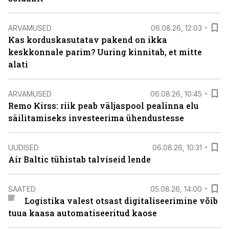
ARVAMUSED
06.08.26, 12:03
Kas korduskasutatav pakend on ikka
keskkonnale parim? Uuring kinnitab, et mitte
alati
ARVAMUSED
06.08.26, 10:45
Remo Kirss: riik peab väljaspool pealinna elu
säilitamiseks investeerima ühendustesse
UUDISED
06.08.26, 10:31
Air Baltic tühistab talviseid lende
SAATED
05.08.26, 14:00
Logistika valest otsast digitaliseerimine võib
tuua kaasa automatiseeritud kaose