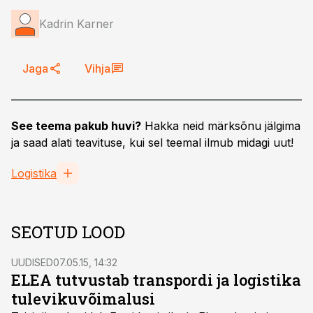
Kadrin Karner
Jaga
Vihja
See teema pakub huvi?
Hakka neid märksõnu jälgima
ja saad alati teavituse, kui sel teemal ilmub midagi uut!
Logistika
SEOTUD LOOD
UUDISED
07.05.15, 14:32
ELEA tutvustab transpordi ja logistika
tulevikuvõimalusi