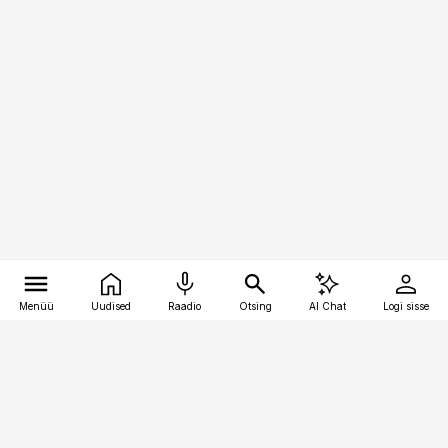
Menüü
Uudised
Raadio
Otsing
AI Chat
Logi sisse
Vana-Lõuna 39/1, 19094 Tallinn
(+372) 667 0111