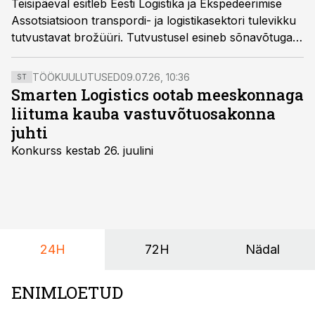
Teisipäeval esitleb Eesti Logistika ja Ekspedeerimise
Assotsiatsioon transpordi- ja logistikasektori tulevikku
tutvustavat brožüüri. Tutvustusel esineb sõnavõtuga
tulevikuväljavaadetest ka Sillamäe sadama omanik Tiit
Vähi.
TÖÖKUULUTUSED
09.07.26, 10:36
ST
Smarten Logistics ootab meeskonnaga
liituma kauba vastuvõtuosakonna
juhti
Konkurss kestab 26. juulini
24H
72H
Nädal
ENIMLOETUD