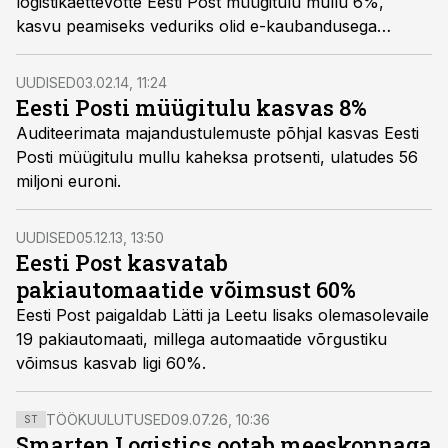
logistikaettevõtte Eesti Post müügitulu mullu 6%,
kasvu peamiseks veduriks olid e-kaubandusega
seotud teenused.
UUDISED
03.02.14, 11:24
Eesti Posti müügitulu kasvas 8%
Auditeerimata majandustulemuste põhjal kasvas Eesti
Posti müügitulu mullu kaheksa protsenti, ulatudes 56
miljoni euroni.
UUDISED
05.12.13, 13:50
Eesti Post kasvatab
pakiautomaatide võimsust 60%
Eesti Post paigaldab Lätti ja Leetu lisaks olemasolevaile
19 pakiautomaati, millega automaatide võrgustiku
võimsus kasvab ligi 60%.
TÖÖKUULUTUSED
09.07.26, 10:36
ST
Smarten Logistics ootab meeskonnaga