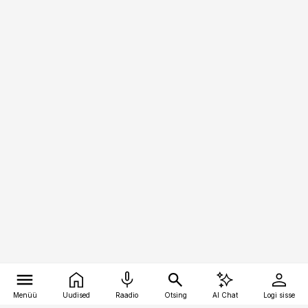
Menüü
Uudised
Raadio
Otsing
AI Chat
Logi sisse