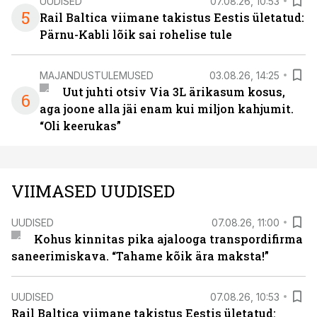
UUDISED
07.08.26, 10:53
5
Rail Baltica viimane takistus Eestis ületatud:
Pärnu-Kabli lõik sai rohelise tule
MAJANDUSTULEMUSED
03.08.26, 14:25
Uut juhti otsiv Via 3L ärikasum kosus,
6
aga joone alla jäi enam kui miljon kahjumit.
“Oli keerukas”
VIIMASED UUDISED
UUDISED
07.08.26, 11:00
Kohus kinnitas pika ajalooga transpordifirma
saneerimiskava. “Tahame kõik ära maksta!”
UUDISED
07.08.26, 10:53
Rail Baltica viimane takistus Eestis ületatud: