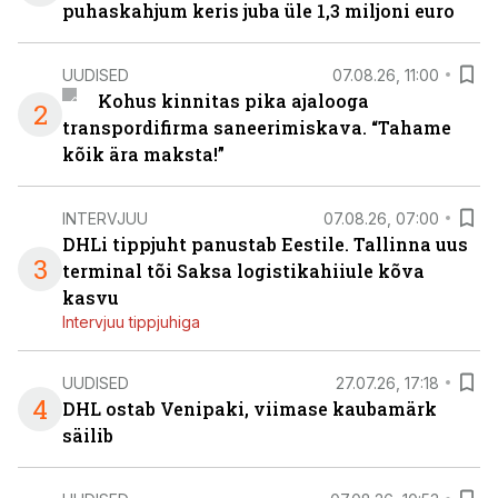
puhaskahjum keris juba üle 1,3 miljoni euro
UUDISED
07.08.26, 11:00
Kohus kinnitas pika ajalooga
2
transpordifirma saneerimiskava. “Tahame
kõik ära maksta!”
INTERVJUU
07.08.26, 07:00
DHLi tippjuht panustab Eestile. Tallinna uus
3
terminal tõi Saksa logistikahiiule kõva
kasvu
Intervjuu tippjuhiga
UUDISED
27.07.26, 17:18
4
DHL ostab Venipaki, viimase kaubamärk
säilib