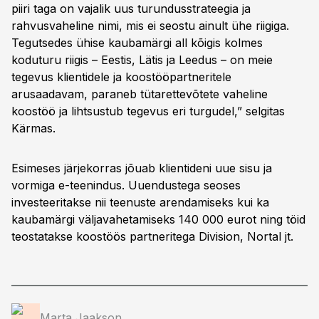
piiri taga on vajalik uus turundusstrateegia ja
rahvusvaheline nimi, mis ei seostu ainult ühe riigiga.
Tegutsedes ühise kaubamärgi all kõigis kolmes
koduturu riigis – Eestis, Lätis ja Leedus – on meie
tegevus klientidele ja koostööpartneritele
arusaadavam, paraneb tütarettevõtete vaheline
koostöö ja lihtsustub tegevus eri turgudel,” selgitas
Kärmas.
Esimeses järjekorras jõuab klientideni uue sisu ja
vormiga e-teenindus. Uuendustega seoses
investeeritakse nii teenuste arendamiseks kui ka
kaubamärgi väljavahetamiseks 140 000 eurot ning töid
teostatakse koostöös partneritega Division, Nortal jt.
Marta Jaakson