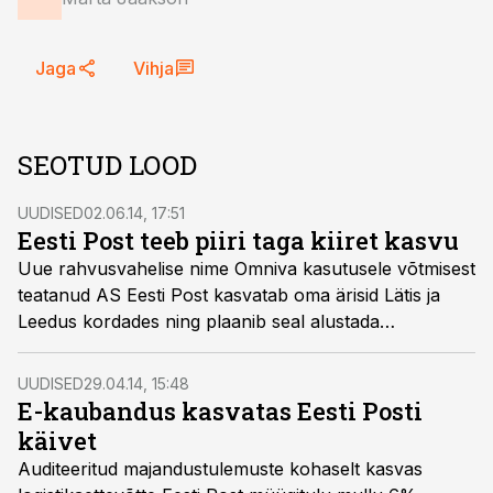
Jaga
Vihja
SEOTUD LOOD
UUDISED
02.06.14, 17:51
Eesti Post teeb piiri taga kiiret kasvu
Uue rahvusvahelise nime Omniva kasutusele võtmisest
teatanud AS Eesti Post kasvatab oma ärisid Lätis ja
Leedus kordades ning plaanib seal alustada
infologistika teenuste pakkumisega.
UUDISED
29.04.14, 15:48
E-kaubandus kasvatas Eesti Posti
käivet
Auditeeritud majandustulemuste kohaselt kasvas