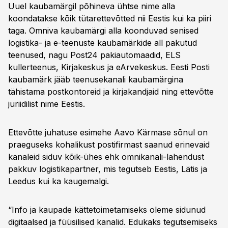
Uuel kaubamärgil põhineva ühtse nime alla
koondatakse kõik tütarettevõtted nii Eestis kui ka piiri
taga. Omniva kaubamärgi alla koonduvad senised
logistika- ja e-teenuste kaubamärkide all pakutud
teenused, nagu Post24 pakiautomaadid, ELS
kullerteenus, Kirjakeskus ja eArvekeskus. Eesti Posti
kaubamärk jääb teenusekanali kaubamärgina
tähistama postkontoreid ja kirjakandjaid ning ettevõtte
juriidilist nime Eestis.
Ettevõtte juhatuse esimehe Aavo Kärmase sõnul on
praeguseks kohalikust postifirmast saanud erinevaid
kanaleid siduv kõik-ühes ehk omnikanali-lahendust
pakkuv logistikapartner, mis tegutseb Eestis, Lätis ja
Leedus kui ka kaugemalgi.
“Info ja kaupade kättetoimetamiseks oleme sidunud
digitaalsed ja füüsilised kanalid. Edukaks tegutsemiseks