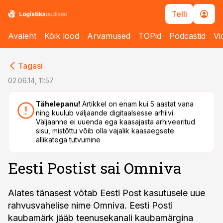
Telli
Avaleht
Kõik lood
Arvamused
TOPid
Podcastid
Vi
cebook
cebook
Tagasi
Twitter)
Twitter)
02.06.14, 11:57
kedIn
kedIn
Tähelepanu!
Artikkel on enam kui 5 aastat vana
ning kuulub väljaande digitaalsesse arhiivi.
ail
ail
Väljaanne ei uuenda ega kaasajasta arhiveeritud
sisu, mistõttu võib olla vajalik kaasaegsete
k
k
allikatega tutvumine
Eesti Postist sai Omniva
Alates tänasest võtab Eesti Post kasutusele uue
rahvusvahelise nime Omniva. Eesti Posti
kaubamärk jääb teenusekanali kaubamärgina