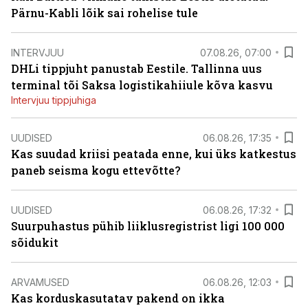
Pärnu-Kabli lõik sai rohelise tule
INTERVJUU
07.08.26, 07:00
DHLi tippjuht panustab Eestile. Tallinna uus
terminal tõi Saksa logistikahiiule kõva kasvu
Intervjuu tippjuhiga
UUDISED
06.08.26, 17:35
Kas suudad kriisi peatada enne, kui üks katkestus
paneb seisma kogu ettevõtte?
UUDISED
06.08.26, 17:32
Suurpuhastus pühib liiklusregistrist ligi 100 000
sõidukit
ARVAMUSED
06.08.26, 12:03
Kas korduskasutatav pakend on ikka