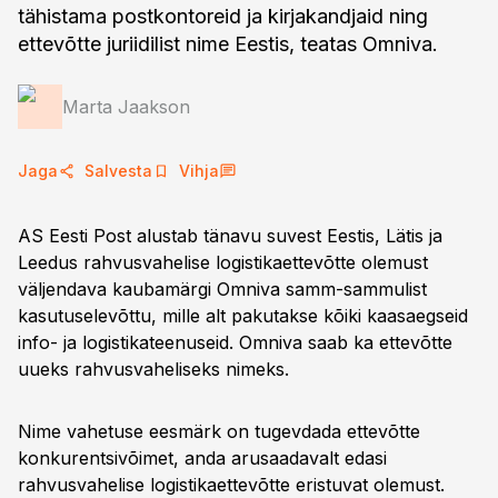
tähistama postkontoreid ja kirjakandjaid ning
ettevõtte juriidilist nime Eestis, teatas Omniva.
Marta Jaakson
Jaga
Salvesta
Vihja
AS Eesti Post alustab tänavu suvest Eestis, Lätis ja
Leedus rahvusvahelise logistikaettevõtte olemust
väljendava kaubamärgi Omniva samm-sammulist
kasutuselevõttu, mille alt pakutakse kõiki kaasaegseid
info- ja logistikateenuseid. Omniva saab ka ettevõtte
uueks rahvusvaheliseks nimeks.
Nime vahetuse eesmärk on tugevdada ettevõtte
konkurentsivõimet, anda arusaadavalt edasi
rahvusvahelise logistikaettevõtte eristuvat olemust.