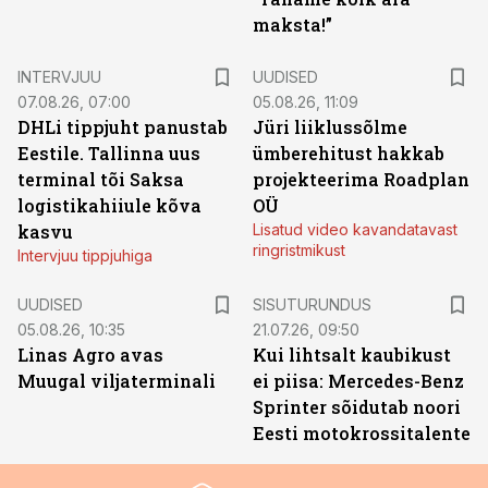
maksta!”
INTERVJUU
UUDISED
07.08.26, 07:00
05.08.26, 11:09
DHLi tippjuht panustab
Jüri liiklussõlme
Eestile. Tallinna uus
ümberehitust hakkab
terminal tõi Saksa
projekteerima Roadplan
logistikahiiule kõva
OÜ
kasvu
Lisatud video kavandatavast
ringristmikust
Intervjuu tippjuhiga
ST
UUDISED
SISUTURUNDUS
05.08.26, 10:35
21.07.26, 09:50
Linas Agro avas
Kui lihtsalt kaubikust
Muugal viljaterminali
ei piisa: Mercedes-Benz
Sprinter sõidutab noori
Eesti motokrossitalente