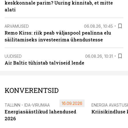
keskkonnale parim? Uuring kinnitab, et mitte
alati
ARVAMUSED
06.08.26, 10:45
Remo Kirss: riik peab väljaspool pealinna elu
säilitamiseks investeerima ühendustesse
UUDISED
06.08.26, 10:31
Air Baltic tühistab talviseid lende
KONVERENTSID
16.09.2026
TALLINN - IDA-VIRUMAA
ENERGIA AVASTUS
Energiasäästlikud lahendused
Kriisikindluse
2026