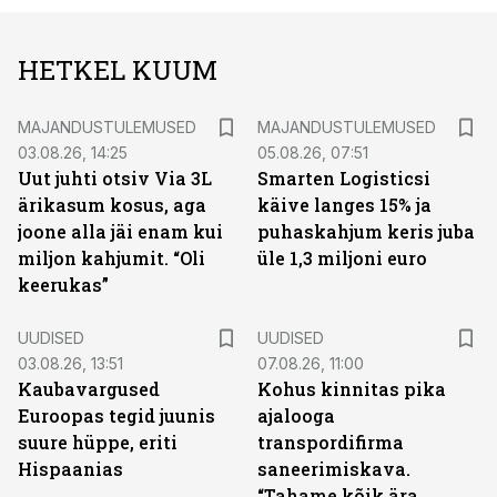
HETKEL KUUM
MAJANDUSTULEMUSED
MAJANDUSTULEMUSED
03.08.26, 14:25
05.08.26, 07:51
Uut juhti otsiv Via 3L
Smarten Logisticsi
ärikasum kosus, aga
käive langes 15% ja
joone alla jäi enam kui
puhaskahjum keris juba
miljon kahjumit. “Oli
üle 1,3 miljoni euro
keerukas”
UUDISED
UUDISED
03.08.26, 13:51
07.08.26, 11:00
Kaubavargused
Kohus kinnitas pika
Euroopas tegid juunis
ajalooga
suure hüppe, eriti
transpordifirma
Hispaanias
saneerimiskava.
“Tahame kõik ära