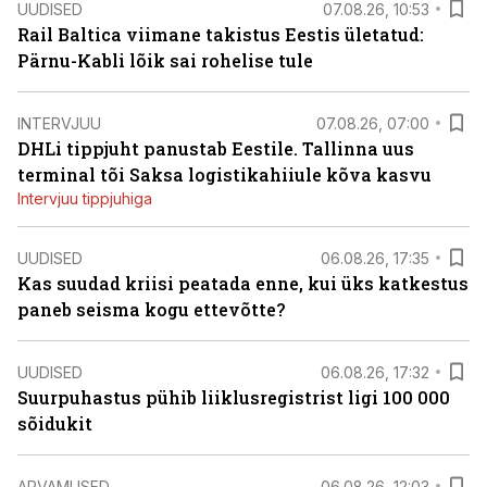
UUDISED
07.08.26, 10:53
Rail Baltica viimane takistus Eestis ületatud:
Pärnu-Kabli lõik sai rohelise tule
INTERVJUU
07.08.26, 07:00
DHLi tippjuht panustab Eestile. Tallinna uus
terminal tõi Saksa logistikahiiule kõva kasvu
Intervjuu tippjuhiga
UUDISED
06.08.26, 17:35
Kas suudad kriisi peatada enne, kui üks katkestus
paneb seisma kogu ettevõtte?
UUDISED
06.08.26, 17:32
Suurpuhastus pühib liiklusregistrist ligi 100 000
sõidukit
ARVAMUSED
06.08.26, 12:03