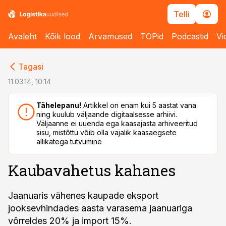
Telli
Avaleht
Kõik lood
Arvamused
TOPid
Podcastid
Vi
cebook
cebook
Tagasi
Twitter)
Twitter)
11.03.14, 10:14
kedIn
kedIn
Tähelepanu!
Artikkel on enam kui 5 aastat vana
ning kuulub väljaande digitaalsesse arhiivi.
ail
ail
Väljaanne ei uuenda ega kaasajasta arhiveeritud
sisu, mistõttu võib olla vajalik kaasaegsete
k
k
allikatega tutvumine
Kaubavahetus kahanes
Jaanuaris vähenes kaupade eksport
jooksevhindades aasta varasema jaanuariga
võrreldes 20% ja import 15%.