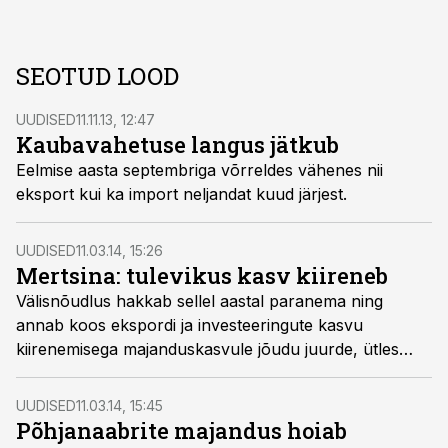
SEOTUD LOOD
UUDISED
11.11.13, 12:47
Kaubavahetuse langus jätkub
Eelmise aasta septembriga võrreldes vähenes nii
eksport kui ka import neljandat kuud järjest.
UUDISED
11.03.14, 15:26
Mertsina: tulevikus kasv kiireneb
Välisnõudlus hakkab sellel aastal paranema ning
annab koos ekspordi ja investeeringute kasvu
kiirenemisega majanduskasvule jõudu juurde, ütles
Swedbanki peaökonomist Tõnu Mertsina.
UUDISED
11.03.14, 15:45
Põhjanaabrite majandus hoiab