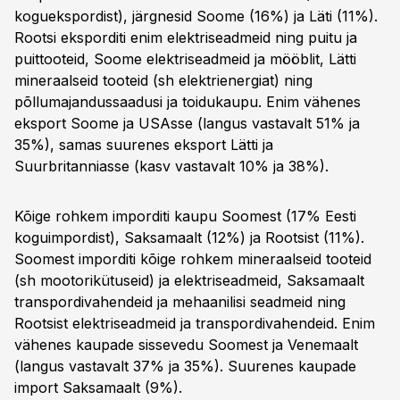
koguekspordist), järgnesid Soome (16%) ja Läti (11%).
Rootsi eksporditi enim elektriseadmeid ning puitu ja
puittooteid, Soome elektriseadmeid ja mööblit, Lätti
mineraalseid tooteid (sh elektrienergiat) ning
põllumajandussaadusi ja toidukaupu. Enim vähenes
eksport Soome ja USAsse (langus vastavalt 51% ja
35%), samas suurenes eksport Lätti ja
Suurbritanniasse (kasv vastavalt 10% ja 38%).
Kõige rohkem imporditi kaupu Soomest (17% Eesti
koguimpordist), Saksamaalt (12%) ja Rootsist (11%).
Soomest imporditi kõige rohkem mineraalseid tooteid
(sh mootorikütuseid) ja elektriseadmeid, Saksamaalt
transpordivahendeid ja mehaanilisi seadmeid ning
Rootsist elektriseadmeid ja transpordivahendeid. Enim
vähenes kaupade sissevedu Soomest ja Venemaalt
(langus vastavalt 37% ja 35%). Suurenes kaupade
import Saksamaalt (9%).