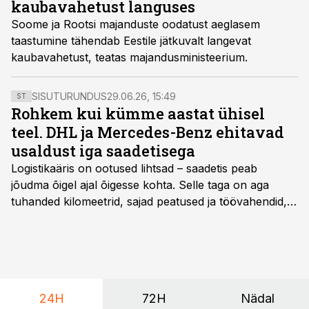
kaubavahetust languses
Soome ja Rootsi majanduste oodatust aeglasem
taastumine tähendab Eestile jätkuvalt langevat
kaubavahetust, teatas majandusministeerium.
SISUTURUNDUS
29.06.26, 15:49
ST
Rohkem kui kümme aastat ühisel
teel. DHL ja Mercedes-Benz ehitavad
usaldust iga saadetisega
Logistikaäris on ootused lihtsad – saadetis peab
jõudma õigel ajal õigesse kohta. Selle taga on aga
tuhanded kilomeetrid, sajad peatused ja töövahendid,
mille peale peab saama alati kindel olla. Just seepärast
on DHL usaldanud Mercedes-Benzi tarbesõidukeid
juba enam kui kümme aastat ning koostöö Vehoga on
selle aja jooksul kujunenud oluliseks osaks ettevõtte
igapäevasest tööst.
24H
72H
Nädal