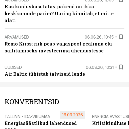
Kas korduskasutatav pakend on ikka
keskkonnale parim? Uuring kinnitab, et mitte
alati
ARVAMUSED
06.08.26, 10:45
Remo Kirss: riik peab väljaspool pealinna elu
säilitamiseks investeerima ühendustesse
UUDISED
06.08.26, 10:31
Air Baltic tühistab talviseid lende
KONVERENTSID
16.09.2026
TALLINN - IDA-VIRUMAA
ENERGIA AVASTUS
Energiasäästlikud lahendused
Kriisikindluse