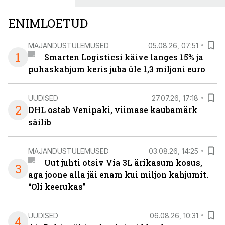
ENIMLOETUD
MAJANDUSTULEMUSED
05.08.26, 07:51
1
Smarten Logisticsi käive langes 15% ja
puhaskahjum keris juba üle 1,3 miljoni euro
UUDISED
27.07.26, 17:18
2
DHL ostab Venipaki, viimase kaubamärk
säilib
MAJANDUSTULEMUSED
03.08.26, 14:25
Uut juhti otsiv Via 3L ärikasum kosus,
3
aga joone alla jäi enam kui miljon kahjumit.
“Oli keerukas”
UUDISED
06.08.26, 10:31
4