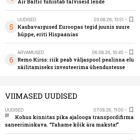
Air Baltic tühistab talviseid lende
UUDISED
03.08.26, 13:51
5
Kaubavargused Euroopas tegid juunis suure
hüppe, eriti Hispaanias
ARVAMUSED
06.08.26, 10:45
6
Remo Kirss: riik peab väljaspool pealinna elu
säilitamiseks investeerima ühendustesse
VIIMASED UUDISED
UUDISED
07.08.26, 11:00
Kohus kinnitas pika ajalooga transpordifirma
saneerimiskava. “Tahame kõik ära maksta!”