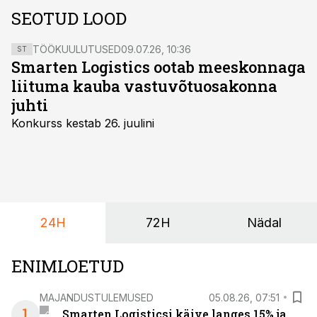
SEOTUD LOOD
TÖÖKUULUTUSED
09.07.26, 10:36
ST
Smarten Logistics ootab meeskonnaga
liituma kauba vastuvõtuosakonna
juhti
Konkurss kestab 26. juulini
24H
72H
Nädal
ENIMLOETUD
MAJANDUSTULEMUSED
05.08.26, 07:51
1
Smarten Logisticsi käive langes 15% ja