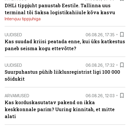
DHLi tippjuht panustab Eestile. Tallinna uus
terminal tõi Saksa logistikahiiule kõva kasvu
Intervjuu tippjuhiga
UUDISED
06.08.26, 17:35
Kas suudad kriisi peatada enne, kui üks katkestus
paneb seisma kogu ettevõtte?
UUDISED
06.08.26, 17:32
Suurpuhastus pühib liiklusregistrist ligi 100 000
sõidukit
ARVAMUSED
06.08.26, 12:03
Kas korduskasutatav pakend on ikka
keskkonnale parim? Uuring kinnitab, et mitte
alati