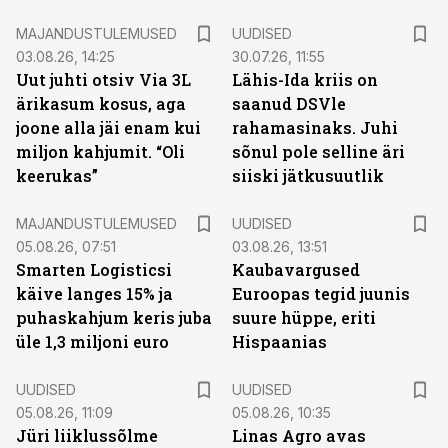
MAJANDUSTULEMUSED
UUDISED
03.08.26, 14:25
30.07.26, 11:55
Uut juhti otsiv Via 3L
Lähis-Ida kriis on
ärikasum kosus, aga
saanud DSVle
joone alla jäi enam kui
rahamasinaks. Juhi
miljon kahjumit. “Oli
sõnul pole selline äri
keerukas”
siiski jätkusuutlik
MAJANDUSTULEMUSED
UUDISED
05.08.26, 07:51
03.08.26, 13:51
Smarten Logisticsi
Kaubavargused
käive langes 15% ja
Euroopas tegid juunis
puhaskahjum keris juba
suure hüppe, eriti
üle 1,3 miljoni euro
Hispaanias
UUDISED
UUDISED
05.08.26, 11:09
05.08.26, 10:35
Jüri liiklussõlme
Linas Agro avas