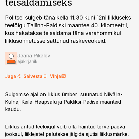
teisaldamiseks
Politsei sulgeb täna kella 11.30 kuni 12ni liikluseks
teelõigu Tallinn-Paldiski maantee 40. kilomeetril,
kus hakatakse teisaldama täna varahommikul
liiklusõnnetusse sattunud raskeveokeid.
Jaana Pikalev
ajakirjanik
Jaga
Salvesta
Vihja
Sulgemise ajal on liiklus ümber suunatud Niivälja-
Kulna, Keila-Haapsalu ja Paldiksi-Padise maanteid
kaudu.
Liiklus antud teelõigul võib olla häiritud terve päeva
jooksul, liiklejatel palutakse jälgida ajutisi liiklusmärke.