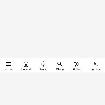
Menüü
Uudised
Raadio
Otsing
AI Chat
Logi sisse
Vana-Lõuna 39/1, 19094 Tallinn
(+372) 667 0111
logistikauudised@logistikauudised.ee