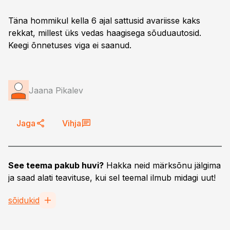
Täna hommikul kella 6 ajal sattusid avariisse kaks
rekkat, millest üks vedas haagisega sõuduautosid.
Keegi õnnetuses viga ei saanud.
Jaana Pikalev
Jaga
Vihja
See teema pakub huvi?
Hakka neid märksõnu jälgima
ja saad alati teavituse, kui sel teemal ilmub midagi uut!
sõidukid