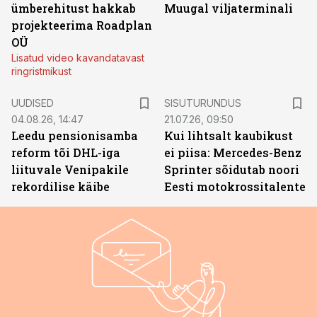
ümberehitust hakkab
Muugal viljaterminali
projekteerima Roadplan
OÜ
Lisatud video kavandatavast
ringristmikust
ST
UUDISED
SISUTURUNDUS
04.08.26, 14:47
21.07.26, 09:50
Leedu pensionisamba
Kui lihtsalt kaubikust
reform tõi DHL-iga
ei piisa: Mercedes-Benz
liituvale Venipakile
Sprinter sõidutab noori
rekordilise käibe
Eesti motokrossitalente