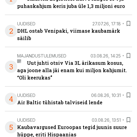
puhaskahjum keris juba üle 1,3 miljoni euro
UUDISED
27.07.26, 17:18
2
DHL ostab Venipaki, viimase kaubamärk
säilib
MAJANDUSTULEMUSED
03.08.26, 14:25
Uut juhti otsiv Via 3L ärikasum kosus,
3
aga joone alla jäi enam kui miljon kahjumit.
“Oli keerukas”
UUDISED
06.08.26, 10:31
4
Air Baltic tühistab talviseid lende
UUDISED
03.08.26, 13:51
5
Kaubavargused Euroopas tegid juunis suure
hüppe, eriti Hispaanias