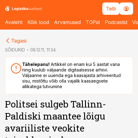
Telli
Avaleht
Kõik lood
Arvamused
TOPid
Podcastid
Vi
cebook
cebook
Tagasi
Twitter)
Twitter)
SÕIDUKID
08.12.11, 11:34
kedIn
kedIn
Tähelepanu!
Artikkel on enam kui 5 aastat vana
ning kuulub väljaande digitaalsesse arhiivi.
ail
ail
Väljaanne ei uuenda ega kaasajasta arhiveeritud
sisu, mistõttu võib olla vajalik kaasaegsete
k
k
allikatega tutvumine
Politsei sulgeb Tallinn-
Paldiski maantee lõigu
avariiliste veokite