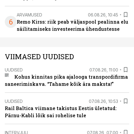
ARVAMUSED
06.08.26, 10:45
6
Remo Kirss: riik peab väljaspool pealinna elu
säilitamiseks investeerima ühendustesse
VIIMASED UUDISED
UUDISED
07.08.26, 11:00
Kohus kinnitas pika ajalooga transpordifirma
saneerimiskava. “Tahame kõik ära maksta!”
UUDISED
07.08.26, 10:53
Rail Baltica viimane takistus Eestis ületatud:
Pärnu-Kabli lõik sai rohelise tule
INTERVJUU
07.08.26, 07:00