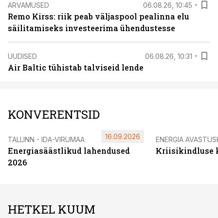
ARVAMUSED
06.08.26, 10:45
Remo Kirss: riik peab väljaspool pealinna elu
säilitamiseks investeerima ühendustesse
UUDISED
06.08.26, 10:31
Air Baltic tühistab talviseid lende
KONVERENTSID
16.09.2026
TALLINN - IDA-VIRUMAA
ENERGIA AVASTUS
Energiasäästlikud lahendused
Kriisikindluse
2026
HETKEL KUUM