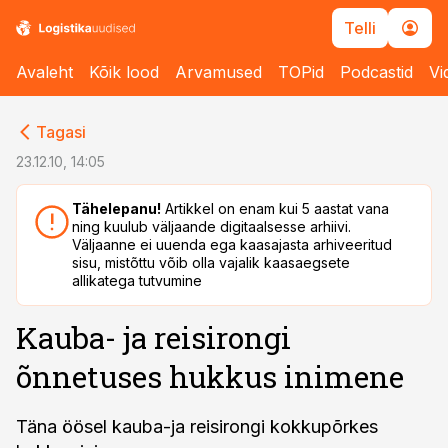
Telli
Avaleht
Kõik lood
Arvamused
TOPid
Podcastid
Vi
cebook
cebook
Tagasi
Twitter)
Twitter)
23.12.10, 14:05
kedIn
kedIn
Tähelepanu!
Artikkel on enam kui 5 aastat vana
ning kuulub väljaande digitaalsesse arhiivi.
ail
ail
Väljaanne ei uuenda ega kaasajasta arhiveeritud
sisu, mistõttu võib olla vajalik kaasaegsete
k
k
allikatega tutvumine
Kauba- ja reisirongi
õnnetuses hukkus inimene
Täna öösel kauba-ja reisirongi kokkupõrkes