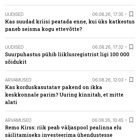
UUDISED
06.08.26, 17:35
Kas suudad kriisi peatada enne, kui üks katkestus
paneb seisma kogu ettevõtte?
UUDISED
06.08.26, 17:32
Suurpuhastus pühib liiklusregistrist ligi 100 000
sõidukit
ARVAMUSED
06.08.26, 12:03
Kas korduskasutatav pakend on ikka
keskkonnale parim? Uuring kinnitab, et mitte
alati
ARVAMUSED
06.08.26, 10:45
Remo Kirss: riik peab väljaspool pealinna elu
säilitamiseks investeerima ühendustesse