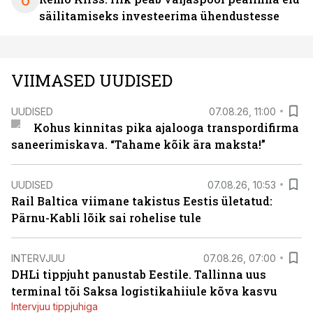
säilitamiseks investeerima ühendustesse
VIIMASED UUDISED
UUDISED
07.08.26, 11:00
Kohus kinnitas pika ajalooga transpordifirma
saneerimiskava. “Tahame kõik ära maksta!”
UUDISED
07.08.26, 10:53
Rail Baltica viimane takistus Eestis ületatud:
Pärnu-Kabli lõik sai rohelise tule
INTERVJUU
07.08.26, 07:00
DHLi tippjuht panustab Eestile. Tallinna uus
terminal tõi Saksa logistikahiiule kõva kasvu
Intervjuu tippjuhiga