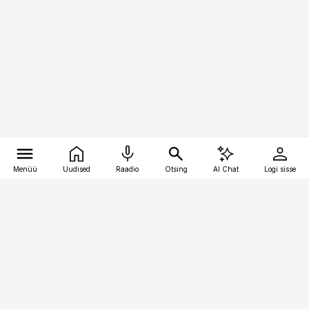
Menüü
Uudised
Raadio
Otsing
AI Chat
Logi sisse
Vana-Lõuna 39/1, 19094 Tallinn
(+372) 667 0111
logistikauudised@logistikauudised.ee