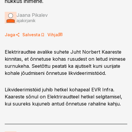
hukkus inimene.
Jaana Pikalev
ajakirjanik
Jaga
Salvesta
Vihja
Elektriraudtee avalike suhete Juht Norbert Kaareste
kinnitas, et õnnetuse kohas rusudest on leitud inimese
surnukeha. Seetõttu peatati ka ajutiselt kuni uurijate
kohale jõudmiseni õnnetuse likvideerimistööd.
Likvideerimistöid juhib hetkel kohapeal EVR Infra.
Kaareste sõnul on Elektriraudteel hetkel selgitamisel,
kui suureks kujuneb antud õnnetuse rahaline kahju.