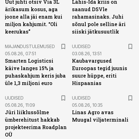
Uut juhti otsiv Via 3L
Lähis-Ida kriis on
ärikasum kosus, aga
saanud DSVle
joone alla jäi enam kui
rahamasinaks. Juhi
miljon kahjumit. “Oli
sõnul pole selline äri
keerukas”
siiski jätkusuutlik
MAJANDUSTULEMUSED
UUDISED
05.08.26, 07:51
03.08.26, 13:51
Smarten Logisticsi
Kaubavargused
käive langes 15% ja
Euroopas tegid juunis
puhaskahjum keris juba
suure hüppe, eriti
üle 1,3 miljoni euro
Hispaanias
UUDISED
UUDISED
05.08.26, 11:09
05.08.26, 10:35
Jüri liiklussõlme
Linas Agro avas
ümberehitust hakkab
Muugal viljaterminali
projekteerima Roadplan
OÜ