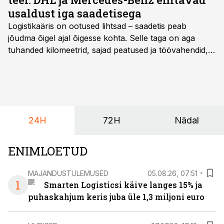
usaldust iga saadetisega
Logistikaäris on ootused lihtsad – saadetis peab
jõudma õigel ajal õigesse kohta. Selle taga on aga
tuhanded kilomeetrid, sajad peatused ja töövahendid,
mille peale peab saama alati kindel olla. Just seepärast
on DHL usaldanud Mercedes-Benzi tarbesõidukeid
juba enam kui kümme aastat ning koostöö Vehoga on
selle aja jooksul kujunenud oluliseks osaks ettevõtte
igapäevasest tööst.
24H
72H
Nädal
ENIMLOETUD
MAJANDUSTULEMUSED
05.08.26, 07:51
1
Smarten Logisticsi käive langes 15% ja
puhaskahjum keris juba üle 1,3 miljoni euro