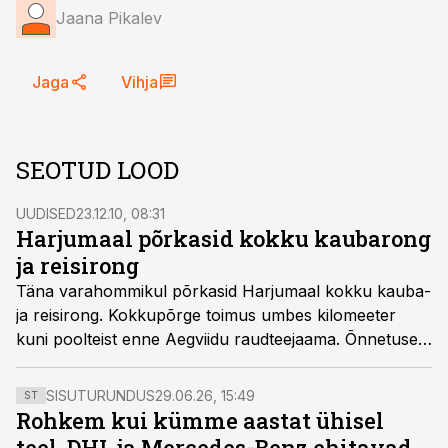
Jaana Pikalev
Jaga
Vihja
SEOTUD LOOD
UUDISED
23.12.10, 08:31
Harjumaal põrkasid kokku kaubarong
ja reisirong
Täna varahommikul põrkasid Harjumaal kokku kauba-
ja reisirong. Kokkupõrge toimus umbes kilomeeter
kuni poolteist enne Aegviidu raudteejaama. Õnnetuses
said esialgse info kohaselt kannatada kaubarongi juht
ja abi.
SISUTURUNDUS
29.06.26, 15:49
ST
Rohkem kui kümme aastat ühisel
teel. DHL ja Mercedes-Benz ehitavad