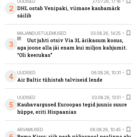
UUDISED
27.07.26, 17:18
2
DHL ostab Venipaki, viimase kaubamärk
säilib
MAJANDUSTULEMUSED
03.08.26, 14:25
Uut juhti otsiv Via 3L ärikasum kosus,
3
aga joone alla jäi enam kui miljon kahjumit.
“Oli keerukas”
UUDISED
06.08.26, 10:31
4
Air Baltic tühistab talviseid lende
UUDISED
03.08.26, 13:51
5
Kaubavargused Euroopas tegid juunis suure
hüppe, eriti Hispaanias
ARVAMUSED
06.08.26, 10:45
6
Remo Kirss: riik peab väljaspool pealinna elu