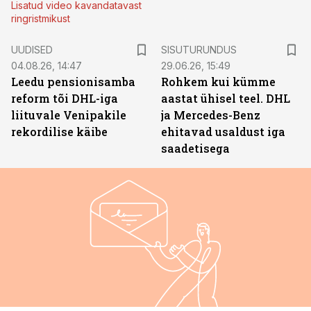
Lisatud video kavandatavast
ringristmikust
ST
UUDISED
SISUTURUNDUS
04.08.26, 14:47
29.06.26, 15:49
Leedu pensionisamba
Rohkem kui kümme
reform tõi DHL-iga
aastat ühisel teel. DHL
liituvale Venipakile
ja Mercedes-Benz
rekordilise käibe
ehitavad usaldust iga
saadetisega