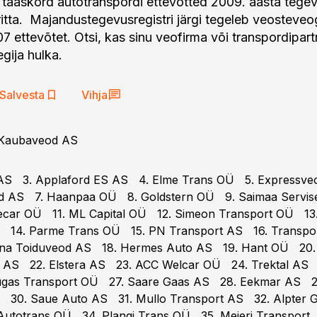
 taaskord autotranspordi ettevõtted 2009. aasta tegev
ritta. Majandustegevusregistri järgi tegeleb veosteveo
07 ettevõtet. Otsi, kas sinu veofirma või transpordipar
gija hulka.
Salvesta
Vihja
s Kaubaveod AS
AS 3. Applaford ES AS 4. Elme Trans OÜ 5. Expressve
d AS 7. Haanpaa OÜ 8. Goldstern OÜ 9. Saimaa Servis
ecar OÜ 11. ML Capital OÜ 12. Simeon Transport OÜ 13. 
 14. Parme Trans OÜ 15. PN Transport AS 16. Transpo
nna Toiduveod AS 18. Hermes Auto AS 19. Hant OÜ 20.
S 22. Elstera AS 23. ACC Welcar OÜ 24. Trektal AS 2
gas Transport OÜ 27. Saare Gaas AS 28. Eekmar AS 29
 30. Saue Auto AS 31. Mullo Transport AS 32. Alpter 
Autotrans OÜ 34. Plangi Trans OÜ 35. Meieri Transport