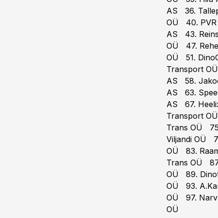
AS 36. Talle
OÜ 40. PVR V
AS 43. Rein
OÜ 47. Rehet
OÜ 51. DinoC
Transport OÜ
AS 58. Jakoc
AS 63. Spee
AS 67. Heel
Transport OÜ
Trans OÜ 75.
Viljandi OÜ 
OÜ 83. Raam 
Trans OÜ 87.
OÜ 89. Dino
OÜ 93. A.Kar
OÜ 97. Narva
OÜ