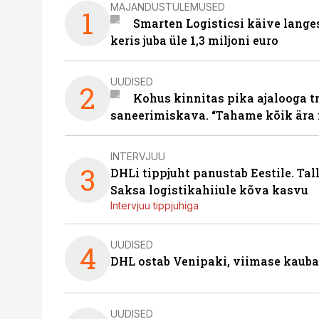
MAJANDUSTULEMUSED
1
Smarten Logisticsi käive lange
keris juba üle 1,3 miljoni euro
UUDISED
2
Kohus kinnitas pika ajalooga t
saneerimiskava. “Tahame kõik ära 
INTERVJUU
3
DHLi tippjuht panustab Eestile. Tal
Saksa logistikahiiule kõva kasvu
Intervjuu tippjuhiga
UUDISED
4
DHL ostab Venipaki, viimase kauba
UUDISED