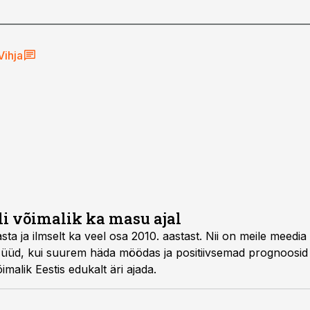
Vihja
li võimalik ka masu ajal
sta ja ilmselt ka veel osa 2010. aastast. Nii on meile meedia
Nüüd, kui suurem häda möödas ja positiivsemad prognoosid
õimalik Eestis edukalt äri ajada.