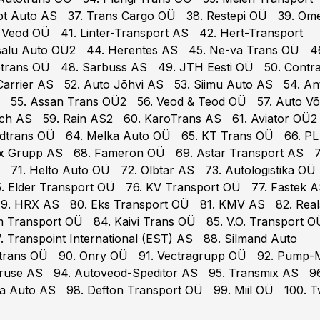
pt Auto AS 37. Trans Cargo OÜ 38. Restepi OÜ 39. Om
eod OÜ 41. Linter-Transport AS 42. Hert-Transport
salu Auto OÜ2 44. Herentes AS 45. Ne-va Trans OÜ 4
rans OÜ 48. Sarbuss AS 49. JTH Eesti OÜ 50. Contrai
arrier AS 52. Auto Jõhvi AS 53. Siimu Auto AS 54. An
 55. Assan Trans OÜ2 56. Veod & Teod OÜ 57. Auto Võ
h AS 59. Rain AS2 60. KaroTrans AS 61. Aviator OÜ2 
dtrans OÜ 64. Melka Auto OÜ 65. KT Trans OÜ 66. PL
ix Grupp AS 68. Fameron OÜ 69. Astar Transport AS 7
 71. Helto Auto OÜ 72. Olbtar AS 73. Autologistika OÜ
 Elder Transport OÜ 76. KV Transport OÜ 77. Fastek 
79. HRX AS 80. Eks Transport OÜ 81. KMV AS 82. Real
Transport OÜ 84. Kaivi Trans OÜ 85. V.O. Transport 
 Transpoint International (EST) AS 88. Silmand Auto
trans OÜ 90. Onry OÜ 91. Vectragrupp OÜ 92. Pump-
use AS 94. Autoveod-Speditor AS 95. Transmix AS 96
 Auto AS 98. Defton Transport OÜ 99. Miil OÜ 100. T