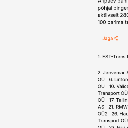
Äripäev pani
põhjal pinge
aktiivselt 28
100 parima te
Jaga
1. EST-Tran
2. Janvemar 
OÜ 6. Linfor
OÜ 10. Valic
Transport OÜ
OÜ 17. Talli
AS 21. RMW A
OÜ2 26. Hau
Transport OÜ
OÜ 33. Hiiu 