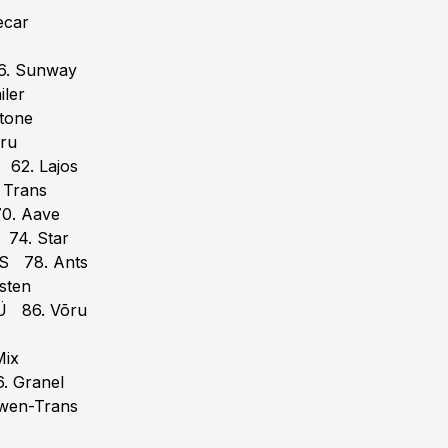
ecar
6. Sunway
ler
tone
ru
62. Lajos
 Trans
0. Aave
 74. Star
AS 78. Ants
sten
OÜ 86. Võru
Mix
. Granel
wen-Trans