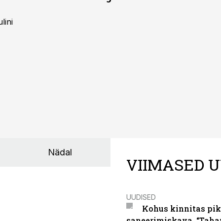
lini
Nädal
VIIMASED U
UUDISED
Kohus kinnitas pik
saneerimiskava. “Taha