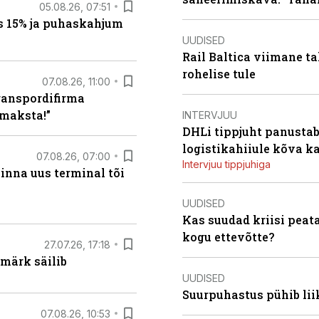
05.08.26, 07:51
s 15% ja puhaskahjum
UUDISED
Rail Baltica viimane ta
rohelise tule
07.08.26, 11:00
ranspordifirma
maksta!”
INTERVJUU
DHLi tippjuht panustab 
logistikahiiule kõva k
07.08.26, 07:00
Intervjuu tippjuhiga
linna uus terminal tõi
UUDISED
Kas suudad kriisi peat
kogu ettevõtte?
27.07.26, 17:18
märk säilib
UUDISED
Suurpuhastus pühib liik
07.08.26, 10:53