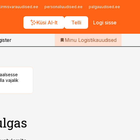
Iseteenindus
kinnisvarauudised.ee
personaliuudised.ee
palgauudised.ee
finant
Telli Logistikauudised
Küsi AI-lt
Telli
Logi sisse
ister
Minu Logistikauudised
taalsesse
la vajalik
ulgas