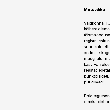
Metoodika
Valdkonna TOP
käibest olema
täismajandusaa
registrikesku
suurimate ett
andmete kogumi
müügitulu, mü
kasv võrreldes
reastati edeta
punktid liidet
puuduvad:
Pole tegutsen
omakapital on