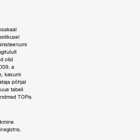
osakaal
stikusel
inisteeriumi
itulult
d olid
2009. a
e, kasumi
itaja põhjal
Kuue tabeli
 andmed TOPis
skmine
egistris.