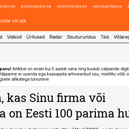
andus.ee
pollumajandus.ee
aritehnoloogia.ee
raamatupidaja.ee
Infopank
Radar
d
Videod
Üritused
Radar
Sisuturundus
Töö
Võlareg
panu!
Artikkel on enam kui 5 aastat vana ning kuulub väljaande digi
. Väljaanne ei uuenda ega kaasajasta arhiveeritud sisu, mistõttu võib ol
sete allikatega tutvumine
, kas Sinu firma või
a on Eesti 100 parima h