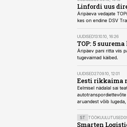
Linfordi uus dir
Äripäeva vedajate TOPis
kes on endine DSV Trans
UUDISED
13.10.10, 16:26
TOP: 5 suurema 
Äripäev pani ritta viis 
tugevaimad käibed.
UUDISED
27.09.10, 12:01
Eesti rikkaima 
Eelmisel nädalal sai te
autotranspordiettevõt
aruandest võib lugeda, 
ST
TÖÖKUULUTUSED
0
Smarten Logist