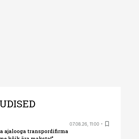
UDISED
07.08.26, 11:00
a ajalooga transpordifirma
me kõik ära maksta!”