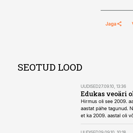
Jaga
SEOTUD LOOD
UUDISED
27.09.10, 13:36
Edukas veoäri o
Hirmus oli see 2009. aa
aastat pähe tagunud. 
et ka 2009. aastal oli v
UUDISED
29.09.10, 10:18