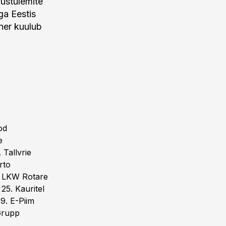
ustulemite
ga Eestis
tner kuulub
od
e
Tallvrie
rto
 LKW Rotare
5. Kauritel
. E-Piim
Grupp