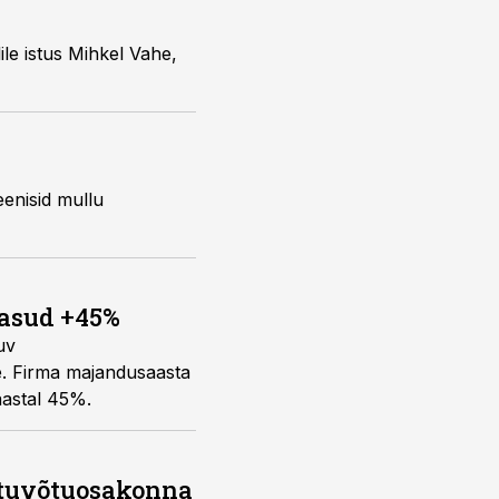
ile istus Mihkel Vahe,
eenisid mullu
tasud +45%
uv
e. Firma majandusaasta
aastal 45%.
stuvõtuosakonna