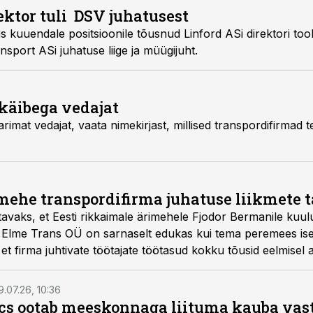
ektor tuli DSV juhatusest
 kuuendale positsioonile tõusnud Linford ASi direktori tool
port ASi juhatuse liige ja müügijuht.
käibega vedajat
parimat vedajat, vaata nimekirjast, millised transpordifirmad t
mehe transpordifirma juhatuse liikmete 
atavaks, et Eesti rikkaimale ärimehele Fjodor Bermanile kuul
e Elme Trans OÜ on sarnaselt edukas kui tema peremees is
et firma juhtivate töötajate töötasud kokku tõusid eelmisel 
9.07.26, 10:36
ics ootab meeskonnaga liituma kauba va