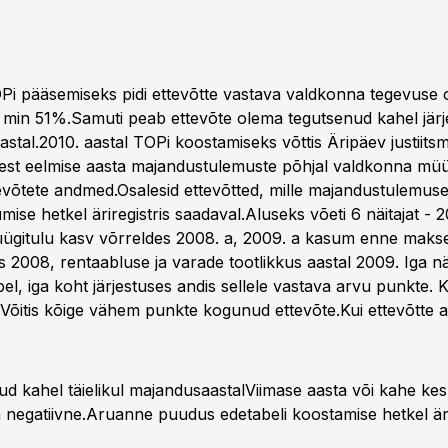
i pääsemiseks pidi ettevõtte vastava valdkonna tegevuse 
 min 51%.Samuti peab ettevõte olema tegutsenud kahel järje
stal.2010. aastal TOPi koostamiseks võttis Äripäev justiitsm
sest eelmise aasta majandustulemuste põhjal valdkonna müüg
evõtete andmed.Osalesid ettevõtted, mille majandustulemuse
se hetkel äriregistris saadaval.Aluseks võeti 6 näitajat - 
ügitulu kasv võrreldes 2008. a, 2009. a kasum enne maks
 2008, rentaabluse ja varade tootlikkus aastal 2009. Iga nä
bel, iga koht järjestuses andis sellele vastava arvu punkte. 
i. Võitis kõige vähem punkte kogunud ettevõte.
Kui ettevõtte
ud kahel täielikul majandusaastalViimase aasta või kahe ke
 negatiivne.Aruanne puudus edetabeli koostamise hetkel ärir