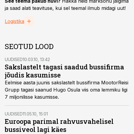
See teema pakub huvi?
Hakka neid märksõnu jälgima
ja saad alati teavituse, kui sel teemal ilmub midagi uut!
Logistika
SEOTUD LOOD
UUDISED
10.03.10, 13:42
Sakslastelt tagasi saadud bussifirma
jõudis kasumisse
Eelmise aasta juunis sakslastelt bussifirma MootorReisi
Grupp tagasi saanud Hugo Osula viis oma lemmiku ligi
7 miljonilisse kasumisse.
UUDISED
11.05.10, 15:01
Euroopa parimal rahvusvahelisel
bussiveol lagi käes