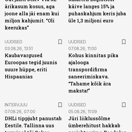
ärikasum kosus, aga
käive langes 15% ja
joone alla jäi enam kui
puhaskahjum keris juba
miljon kahjumit. “Oli
üle 1,3 miljoni euro
keerukas”
UUDISED
UUDISED
03.08.26, 13:51
07.08.26, 11:00
Kaubavargused
Kohus kinnitas pika
Euroopas tegid juunis
ajalooga
suure hüppe, eriti
transpordifirma
Hispaanias
saneerimiskava.
“Tahame kõik ära
maksta!”
INTERVJUU
UUDISED
07.08.26, 07:00
05.08.26, 11:09
DHLi tippjuht panustab
Jüri liiklussõlme
Eestile. Tallinna uus
ümberehitust hakkab