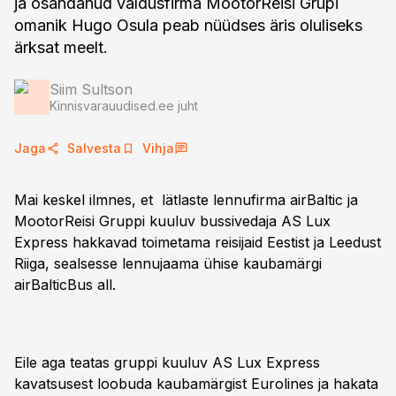
ja osandanud valdusfirma MootorReisi Grupi
omanik Hugo Osula peab nüüdses äris oluliseks
ärksat meelt.
Siim Sultson
Kinnisvarauudised.ee juht
Jaga
Salvesta
Vihja
Mai keskel ilmnes, et lätlaste lennufirma airBaltic ja
MootorReisi Gruppi kuuluv bussivedaja AS Lux
Express hakkavad toimetama reisijaid Eestist ja Leedust
Riiga, sealsesse lennujaama ühise kaubamärgi
airBalticBus all.
Eile aga teatas gruppi kuuluv AS Lux Express
kavatsusest loobuda kaubamärgist Eurolines ja hakata