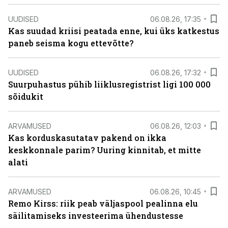
UUDISED
06.08.26, 17:35
Kas suudad kriisi peatada enne, kui üks katkestus
paneb seisma kogu ettevõtte?
UUDISED
06.08.26, 17:32
Suurpuhastus pühib liiklusregistrist ligi 100 000
sõidukit
ARVAMUSED
06.08.26, 12:03
Kas korduskasutatav pakend on ikka
keskkonnale parim? Uuring kinnitab, et mitte
alati
ARVAMUSED
06.08.26, 10:45
Remo Kirss: riik peab väljaspool pealinna elu
säilitamiseks investeerima ühendustesse