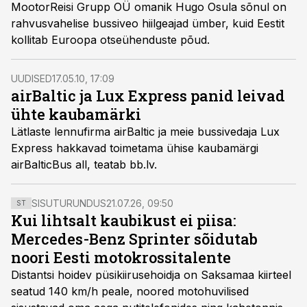
MootorReisi Grupp OÜ omanik Hugo Osula sõnul on
rahvusvahelise bussiveo hiilgeajad ümber, kuid Eestit
kollitab Euroopa otseühenduste põud.
UUDISED
17.05.10, 17:09
airBaltic ja Lux Express panid leivad
ühte kaubamärki
Lätlaste lennufirma airBaltic ja meie bussivedaja Lux
Express hakkavad toimetama ühise kaubamärgi
airBalticBus all, teatab bb.lv.
SISUTURUNDUS
21.07.26, 09:50
ST
Kui lihtsalt kaubikust ei piisa:
Mercedes-Benz Sprinter sõidutab
noori Eesti motokrossitalente
Distantsi hoidev püsikiirusehoidja on Saksamaa kiirteel
seatud 140 km/h peale, noored motohuvilised