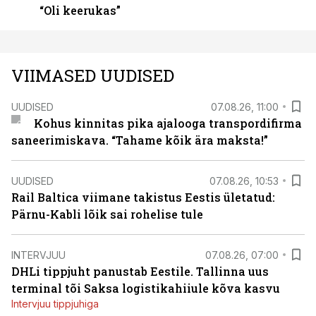
“Oli keerukas”
VIIMASED UUDISED
UUDISED
07.08.26, 11:00
Kohus kinnitas pika ajalooga transpordifirma
saneerimiskava. “Tahame kõik ära maksta!”
UUDISED
07.08.26, 10:53
Rail Baltica viimane takistus Eestis ületatud:
Pärnu-Kabli lõik sai rohelise tule
INTERVJUU
07.08.26, 07:00
DHLi tippjuht panustab Eestile. Tallinna uus
terminal tõi Saksa logistikahiiule kõva kasvu
Intervjuu tippjuhiga