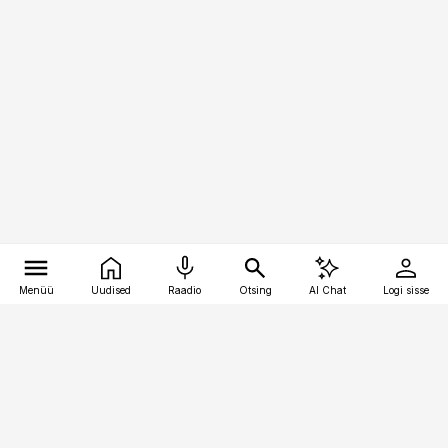
Menüü
Uudised
Raadio
Otsing
AI Chat
Logi sisse
Vana-Lõuna 39/1, 19094 Tallinn
(+372) 667 0111
logistikauudised@logistikauudised.ee