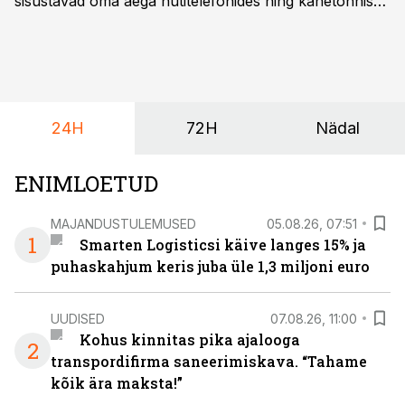
sisustavad oma aega nutitelefonides ning kahetonnises
järelhaagises veerevad kaasa krossitsiklid koos vajaliku
varustusega. Õige pea on Prantsusmaal, Romagnes
algamas juuniorite motokrossi
maailmameistrivõistlused.
24H
72H
Nädal
ENIMLOETUD
MAJANDUSTULEMUSED
05.08.26, 07:51
1
Smarten Logisticsi käive langes 15% ja
puhaskahjum keris juba üle 1,3 miljoni euro
UUDISED
07.08.26, 11:00
Kohus kinnitas pika ajalooga
2
transpordifirma saneerimiskava. “Tahame
kõik ära maksta!”