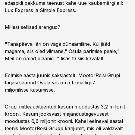
edaspidi pakkuma teenust kahe uue kaubamärgi all:
Lux Express ja Simple Express.
Millest sellised arengud?
"Tänapäeva äri on väga dünaamiline. Kui jääd
magama, siis oled viimane," Osula pärimise peale,"
Meil on omad plaanid..." lisas ta siis kavalalt.
Eelmise aasta juunis sakslastelt MootorReisi Grupi
tagasi saanud Osula viis oma firma ligi 7
miljonilisse kasumisse.
Grupi mitteauditeeritud kasum moodustas 3,2 miljonit
krooni. Kasum jooksvast majandustegevusest
moodustas 6,6 miljonit krooni. Kahel eelneval aastal
teenis MootorReisi Grupp kahjumit, mis oli valdavalt