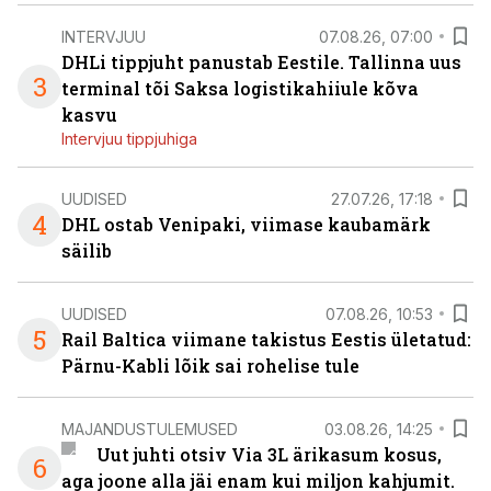
INTERVJUU
07.08.26, 07:00
DHLi tippjuht panustab Eestile. Tallinna uus
3
terminal tõi Saksa logistikahiiule kõva
kasvu
Intervjuu tippjuhiga
UUDISED
27.07.26, 17:18
4
DHL ostab Venipaki, viimase kaubamärk
säilib
UUDISED
07.08.26, 10:53
5
Rail Baltica viimane takistus Eestis ületatud:
Pärnu-Kabli lõik sai rohelise tule
MAJANDUSTULEMUSED
03.08.26, 14:25
Uut juhti otsiv Via 3L ärikasum kosus,
6
aga joone alla jäi enam kui miljon kahjumit.