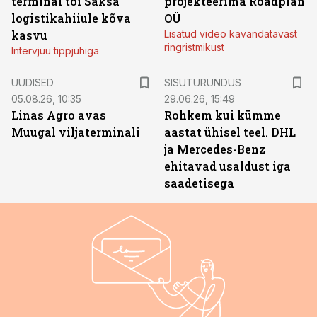
terminal tõi Saksa
projekteerima Roadplan
logistikahiiule kõva
OÜ
kasvu
Lisatud video kavandatavast
ringristmikust
Intervjuu tippjuhiga
ST
UUDISED
SISUTURUNDUS
05.08.26, 10:35
29.06.26, 15:49
Linas Agro avas
Rohkem kui kümme
Muugal viljaterminali
aastat ühisel teel. DHL
ja Mercedes-Benz
ehitavad usaldust iga
saadetisega