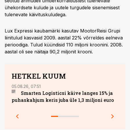
seotud ärimudeli ümberkorraldustest tulenevate
ühekordsete kulude ja uutele turgudele sisenemisest
tulenevate käivituskuludega.
Lux Expressi kaubamärki kasutav MootorReisi Grupi
liinitulud kasvasid 2009. aastal 22% võrreldes eelneva
perioodiga. Tulud küündisid 110 miljoni kroonini. 2008.
aastal oli see näitaja 90,2 miljonit krooni.
HETKEL KUUM
05.08.26, 07:51
27.07.
Smarten Logisticsi käive langes 15% ja
DHL 
puhaskahjum keris juba üle 1,3 miljoni euro
säili