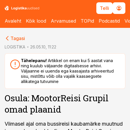
Telli
Avaleht
Kõik lood
Arvamused
TOPid
Podcastid
Vi
cebook
cebook
Tagasi
Twitter)
Twitter)
LOGISTIKA
26.05.10, 11:22
kedIn
kedIn
Tähelepanu!
Artikkel on enam kui 5 aastat vana
ning kuulub väljaande digitaalsesse arhiivi.
ail
ail
Väljaanne ei uuenda ega kaasajasta arhiveeritud
sisu, mistõttu võib olla vajalik kaasaegsete
k
k
allikatega tutvumine
Osula: MootorReisi Grupil
omad plaanid
Viimasel ajal oma bussireisi kaubamärke muutnud