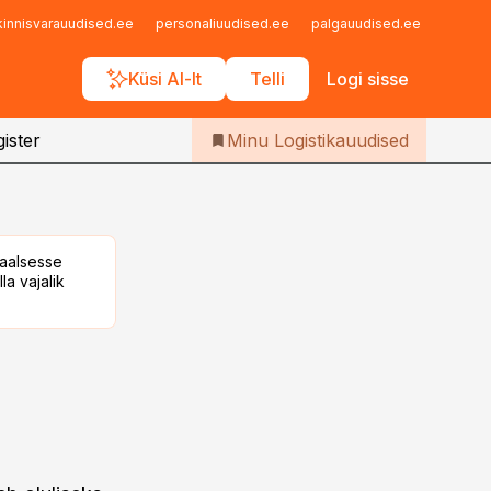
Iseteenindus
kinnisvarauudised.ee
personaliuudised.ee
palgauudised.ee
finant
Telli Logistikauudised
Küsi AI-lt
Telli
Logi sisse
ister
Minu Logistikauudised
taalsesse
la vajalik