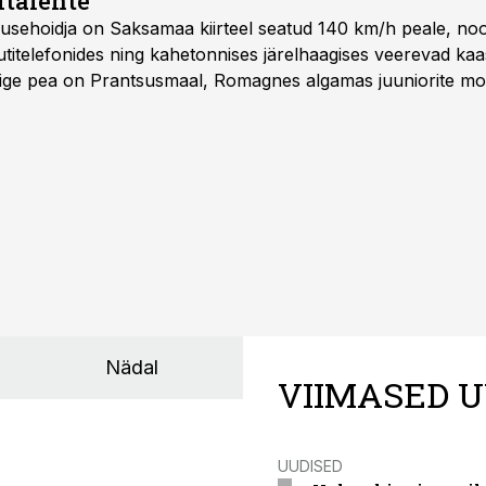
italente
iirusehoidja on Saksamaa kiirteel seatud 140 km/h peale, no
titelefonides ning kahetonnises järelhaagises veerevad kaas
Õige pea on Prantsusmaal, Romagnes algamas juuniorite mo
d.
Nädal
VIIMASED U
UUDISED