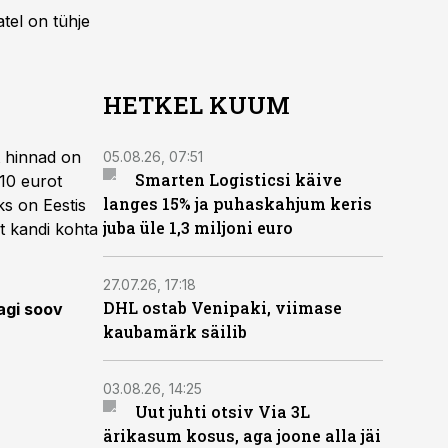
atel on tühje
HETKEL KUUM
t hinnad on
05.08.26, 07:51
Smarten Logisticsi käive
 10 eurot
langes 15% ja puhaskahjum keris
ks on Eestis
juba üle 1,3 miljoni euro
t kandi kohta
27.07.26, 17:18
DHL ostab Venipaki, viimase
kagi soov
kaubamärk säilib
03.08.26, 14:25
Uut juhti otsiv Via 3L
ärikasum kosus, aga joone alla jäi