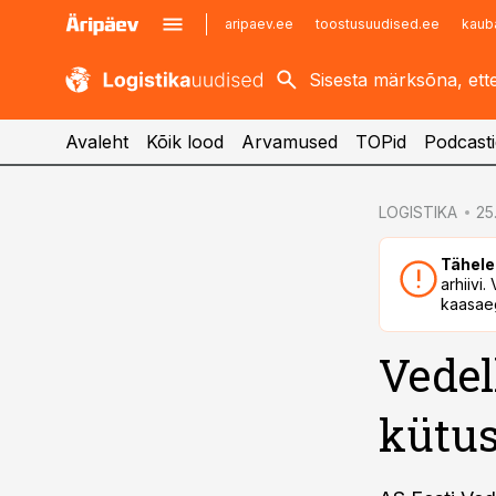
aripaev.ee
toostusuudised.ee
kaub
kaubandus.ee
imelineajalugu.ee
kinnisvarauudised.ee
imelineteadus.ee
Avaleht
Kõik lood
Arvamused
TOPid
Podcasti
cebook
cebook
LOGISTIKA
25.
Twitter)
Twitter)
Tähele
kedIn
kedIn
arhiivi
kaasaeg
ail
ail
Vedel
k
k
kütus