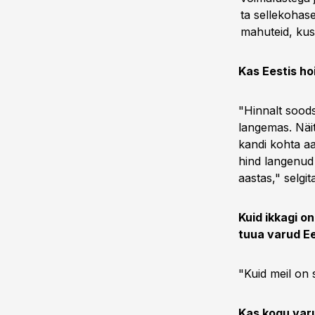
ta sellekohase
mahuteid, kus
Kas Eestis ho
"Hinnalt soods
langemas. Näit
kandi kohta aa
hind langenud 
aastas," selgit
Kuid ikkagi on
tuua varud E
"Kuid meil on 
Kas kogu varu