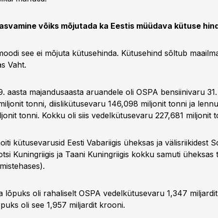
asvamine võiks mõjutada ka Eestis müüdava kütuse hin
 moodi see ei mõjuta kütusehinda. Kütusehind sõltub maailm
as Vaht.
9. aasta majandusaasta aruandele oli OSPA bensiinivaru 31.
ljonit tonni, diislikütusevaru 146,098 miljonit tonni ja lennu
jonit tonni. Kokku oli siis vedelkütusevaru 227,681 miljonit t
oiti kütusevarusid Eesti Vabariigis üheksas ja välisriikidest
otsi Kuningriigis ja Taani Kuningriigis kokku samuti üheksas 
imistehases).
 lõpuks oli rahaliselt OSPA vedelkütusevaru 1,347 miljardit 
puks oli see 1,957 miljardit krooni.