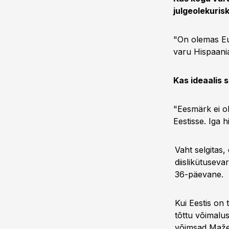
julgeolekurisk
"On olemas Eur
varu Hispaania
Kas ideaalis 
"Eesmärk ei ol
Eestisse. Iga 
Vaht selgitas,
diislikütusev
36-päevane.
Kui Eestis on
tõttu võimalus
võimsad Mažei