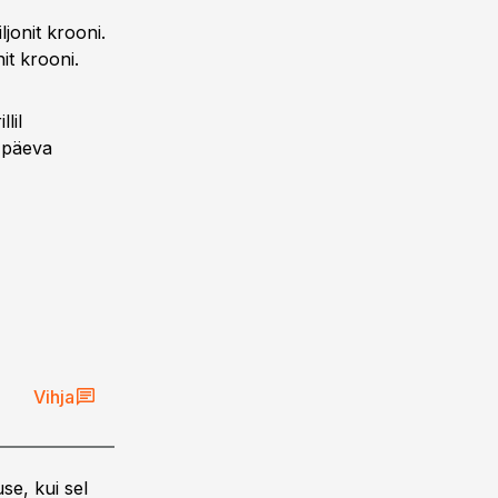
jonit krooni.
it krooni.
lil
0 päeva
Vihja
se, kui sel