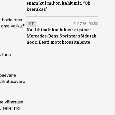
enam kui miljon kahjumit. “Oli
keerukas”
ks hoida oma
ST
21.07.26, 09:50
 oma valiku."
Kui lihtsalt kaubikust ei piisa:
Mercedes-Benz Sprinter sõidutab
noori Eesti motokrossitalente
s tuua
5-päevane
slikütusevaru
ite vähesuse
ellel riigil