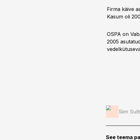
Firma käive aa
Kasum oli 2008
OSPA on Vabari
2005 asutatud
vedelkütusev
Siim Sul
See teema pa