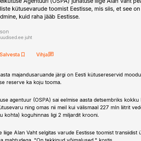
elkütuse Agentuuri (OSPA) juhatuse liige Alan Vaht pe
giliste kütusevarude toomist Eestisse, mis siis, et see on
idmine, kuid raha jääb Eestisse.
tson
auudised.ee juht
Salvesta
Vihja
sta majandusaruande järgi on Eesti kütusereservid moodu
e reserve ka koju tooma.
tuse agentuur (OSPA) sai eelmise aasta detsembriks kokku Ee
kütusevaru ning omas nii meil kui välismaal 227 mln liitrit ve
niku kohta) koguhinnas ligi 2 miljardit krooni.
 liige Alan Vaht selgitas varude Eestisse toomist transiidist
ja mahtudega. "On tekkinud võimalused," kostis