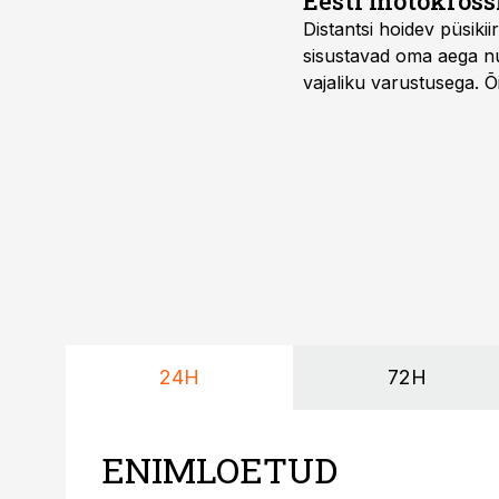
Eesti motokross
Distantsi hoidev püsik
sisustavad oma aega nu
vajaliku varustusega. 
maailmameistrivõistluse
24H
72H
ENIMLOETUD