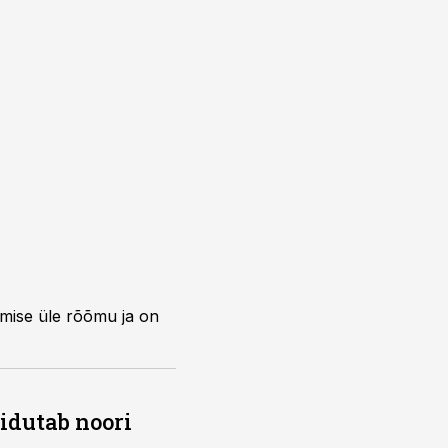
omise üle rõõmu ja on
õidutab noori