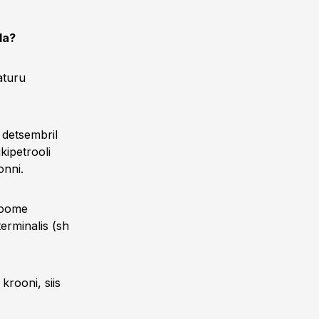
da?
aturu
 detsembril
kipetrooli
onni.
 Soome
terminalis (sh
krooni, siis