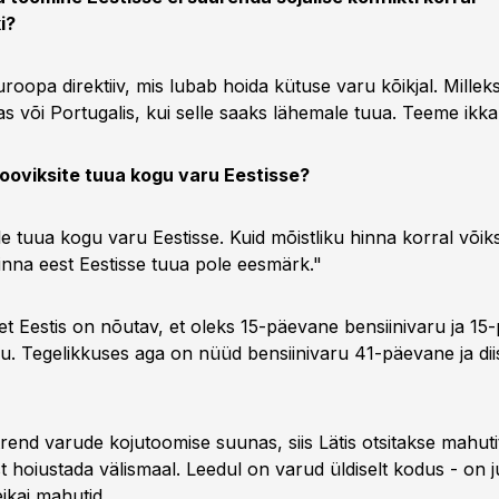
i?
oopa direktiiv, mis lubab hoida kütuse varu kõikjal. Mille
s või Portugalis, kui selle saaks lähemale tuua. Teeme ikka
sooviksite tuua kogu varu Eestisse?
e tuua kogu varu Eestisse. Kuid mõistliku hinna korral võik
hinna eest Eestisse tuua pole eesmärk."
 et Eestis on nõutav, et oleks 15-päevane bensiinivaru ja 1
aru. Tegelikkuses aga on nüüd bensiinivaru 41-päevane ja dii
 trend varude kojutoomise suunas, siis Lätis otsitakse mahut
t hoiustada välismaal. Leedul on varud üldiselt kodus - on ju s
kai mahutid.