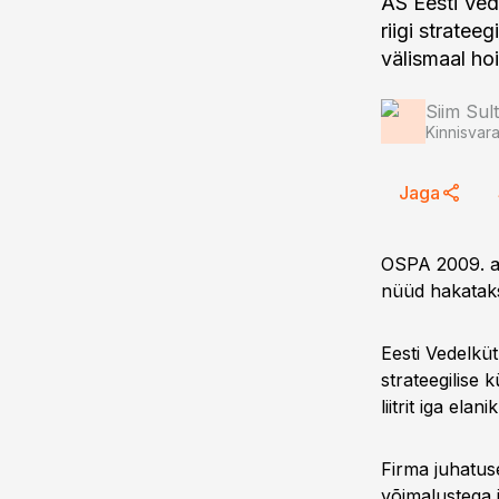
AS Eesti Ved
riigi stratee
välismaal ho
Siim Sul
Kinnisvar
Jaga
OSPA 2009. aa
nüüd hakataks
Eesti Vedelkü
strateegilise 
liitrit iga ela
Firma juhatuse
võimalustega 