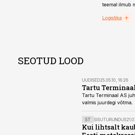
teemal ilmub m
Logistika
SEOTUD LOOD
UUDISED
25.05.10, 16:26
Tartu Terminaa
Tartu Terminaal AS juh
valmis juurdegi võtma.
ST
SISUTURUNDUS
21.0
Kui lihtsalt kau