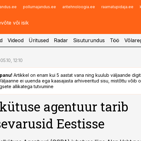
andus.ee
pollumajandus.ee
aritehnoloogia.ee
raamatupidaja.ee
Infopank
Radar
d
Videod
Üritused
Radar
Sisuturundus
Töö
Võlareg
05.10, 12:10
panu!
Artikkel on enam kui 5 aastat vana ning kuulub väljaande digi
. Väljaanne ei uuenda ega kaasajasta arhiveeritud sisu, mistõttu võib ol
sete allikatega tutvumine
kütuse agentuur tarib
evarusid Eestisse