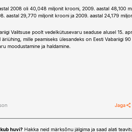
stal 2008 oli 40,048 miljonit krooni, 2009. aastal 48,100 mil
. aastal 29,770 miljonit krooni ja 2009. aastal 24,179 miljon
igi Valitsuse poolt vedelkütusevaru seaduse alusel 15. april
 äriühing, mille peamiseks ülesandeks on Eesti Vabariigi 9
aru moodustamine ja haldamine.
tson
Jaga
kub huvi?
Hakka neid märksõnu jälgima ja saad alati teavitu