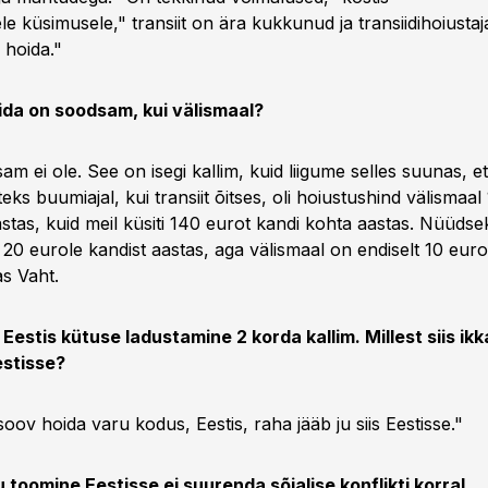
le küsimusele," transiit on ära kukkunud ja transiidihoiustaj
 hoida."
ida on soodsam, kui välismaal?
am ei ole. See on isegi kallim, kuid liigume selles suunas, e
eks buumiajal, kui transiit õitses, oli hoiustushind välismaal
stas, kuid meil küsiti 140 eurot kandi kohta aastas. Nüüdse
20 eurole kandist aastas, aga välismaal on endiselt 10 euro
as Vaht.
 Eestis kütuse ladustamine 2 korda kallim. Millest siis ik
estisse?
soov hoida varu kodus, Eestis, raha jääb ju siis Eestisse."
 toomine Eestisse ei suurenda sõjalise konflikti korral