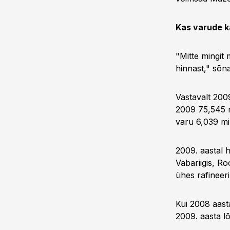
Kas varude k
"Mitte mingit
hinnast," sõn
Vastavalt 200
2009 75,545 mi
varu 6,039 mil
2009. aastal h
Vabariigis, Ro
ühes rafineer
Kui 2008 aasta
2009. aasta lõ