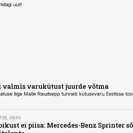
idagi uut!
l valmis varukütust juurde võtma
atuse liige Malle Raudsepp tunneb kütusevaru Eestisse to
7.26, 09:50
bikust ei piisa: Mercedes-Benz Sprinter s