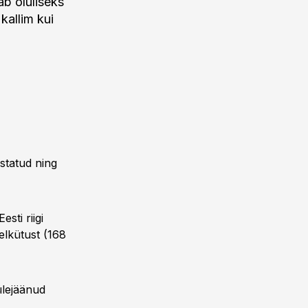
ab oluliseks
 kallim kui
statud ning
sti riigi
delkütust (168
 ülejäänud