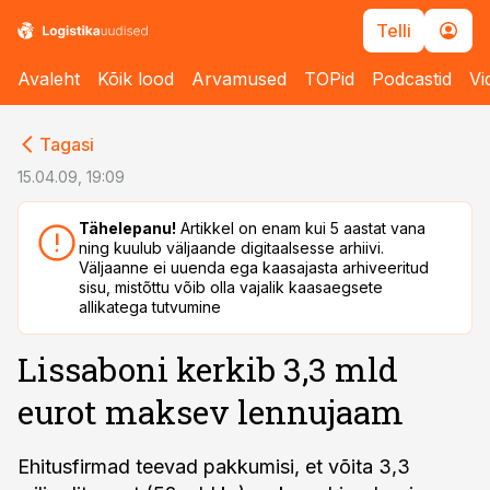
Telli
Avaleht
Kõik lood
Arvamused
TOPid
Podcastid
Vi
cebook
cebook
Tagasi
Twitter)
Twitter)
15.04.09, 19:09
kedIn
kedIn
Tähelepanu!
Artikkel on enam kui 5 aastat vana
ning kuulub väljaande digitaalsesse arhiivi.
ail
ail
Väljaanne ei uuenda ega kaasajasta arhiveeritud
sisu, mistõttu võib olla vajalik kaasaegsete
k
k
allikatega tutvumine
Lissaboni kerkib 3,3 mld
eurot maksev lennujaam
Ehitusfirmad teevad pakkumisi, et võita 3,3