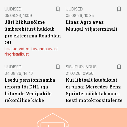
UUDISED
UUDISED
05.08.26, 11:09
05.08.26, 10:35
Jüri liiklussõlme
Linas Agro avas
ümberehitust hakkab
Muugal viljaterminali
projekteerima Roadplan
OÜ
Lisatud video kavandatavast
ringristmikust
ST
UUDISED
SISUTURUNDUS
04.08.26, 14:47
21.07.26, 09:50
Leedu pensionisamba
Kui lihtsalt kaubikust
reform tõi DHL-iga
ei piisa: Mercedes-Benz
liituvale Venipakile
Sprinter sõidutab noori
rekordilise käibe
Eesti motokrossitalente