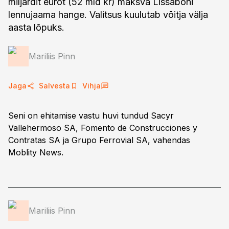
miljardit eurot (52 mld kr) maksva Lissaboni
lennujaama hange. Valitsus kuulutab võitja välja
aasta lõpuks.
Mariliis Pinn
Jaga
Salvesta
Vihja
Seni on ehitamise vastu huvi tundud Sacyr
Vallehermoso SA, Fomento de Construcciones y
Contratas SA ja Grupo Ferrovial SA, vahendas
Moblity News.
Mariliis Pinn