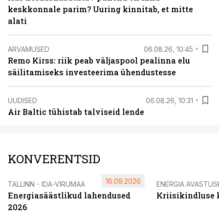
keskkonnale parim? Uuring kinnitab, et mitte
alati
ARVAMUSED
06.08.26, 10:45
Remo Kirss: riik peab väljaspool pealinna elu
säilitamiseks investeerima ühendustesse
UUDISED
06.08.26, 10:31
Air Baltic tühistab talviseid lende
KONVERENTSID
16.09.2026
TALLINN - IDA-VIRUMAA
ENERGIA AVASTUS
Energiasäästlikud lahendused
Kriisikindluse
2026