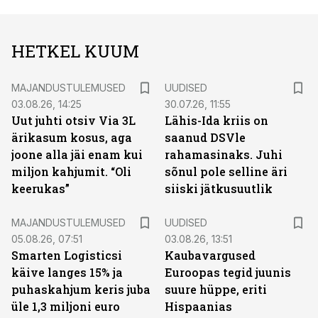
HETKEL KUUM
MAJANDUSTULEMUSED
UUDISED
03.08.26, 14:25
30.07.26, 11:55
Uut juhti otsiv Via 3L
Lähis-Ida kriis on
ärikasum kosus, aga
saanud DSVle
joone alla jäi enam kui
rahamasinaks. Juhi
miljon kahjumit. “Oli
sõnul pole selline äri
keerukas”
siiski jätkusuutlik
MAJANDUSTULEMUSED
UUDISED
05.08.26, 07:51
03.08.26, 13:51
Smarten Logisticsi
Kaubavargused
käive langes 15% ja
Euroopas tegid juunis
puhaskahjum keris juba
suure hüppe, eriti
üle 1,3 miljoni euro
Hispaanias