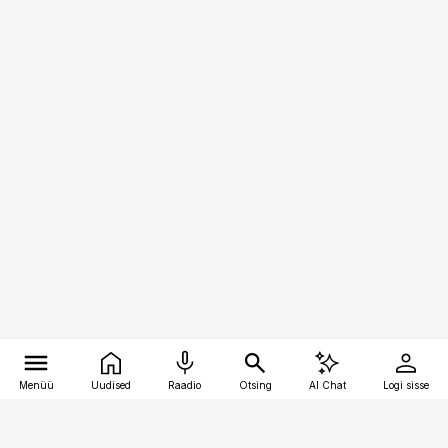
Menüü
Uudised
Raadio
Otsing
AI Chat
Logi sisse