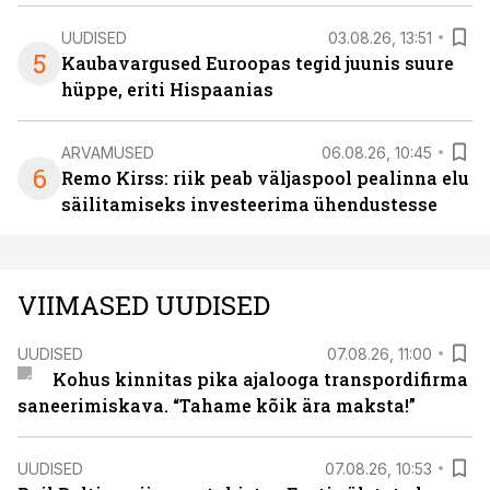
UUDISED
03.08.26, 13:51
5
Kaubavargused Euroopas tegid juunis suure
hüppe, eriti Hispaanias
ARVAMUSED
06.08.26, 10:45
6
Remo Kirss: riik peab väljaspool pealinna elu
säilitamiseks investeerima ühendustesse
VIIMASED UUDISED
UUDISED
07.08.26, 11:00
Kohus kinnitas pika ajalooga transpordifirma
saneerimiskava. “Tahame kõik ära maksta!”
UUDISED
07.08.26, 10:53