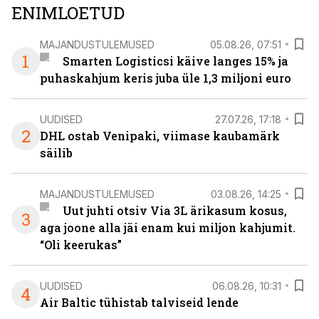
ENIMLOETUD
MAJANDUSTULEMUSED
05.08.26, 07:51
1
Smarten Logisticsi käive langes 15% ja
puhaskahjum keris juba üle 1,3 miljoni euro
UUDISED
27.07.26, 17:18
2
DHL ostab Venipaki, viimase kaubamärk
säilib
MAJANDUSTULEMUSED
03.08.26, 14:25
Uut juhti otsiv Via 3L ärikasum kosus,
3
aga joone alla jäi enam kui miljon kahjumit.
“Oli keerukas”
UUDISED
06.08.26, 10:31
4
Air Baltic tühistab talviseid lende