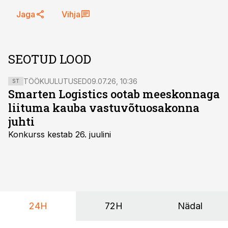
Jaga
Vihja
SEOTUD LOOD
TÖÖKUULUTUSED
09.07.26, 10:36
ST
Smarten Logistics ootab meeskonnaga
liituma kauba vastuvõtuosakonna
juhti
Konkurss kestab 26. juulini
24H
72H
Nädal