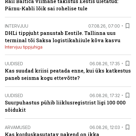
Rail Baltica viimane takistus Eestis ületatud:
Pärnu-Kabli lõik sai rohelise tule
INTERVJUU
07.08.26, 07:00
DHLi tippjuht panustab Eestile. Tallinna uus
terminal tõi Saksa logistikahiiule kõva kasvu
Intervjuu tippjuhiga
UUDISED
06.08.26, 17:35
Kas suudad kriisi peatada enne, kui üks katkestus
paneb seisma kogu ettevõtte?
UUDISED
06.08.26, 17:32
Suurpuhastus pühib liiklusregistrist ligi 100 000
sõidukit
ARVAMUSED
06.08.26, 12:03
Kas korduskasutatav pakend on ikka