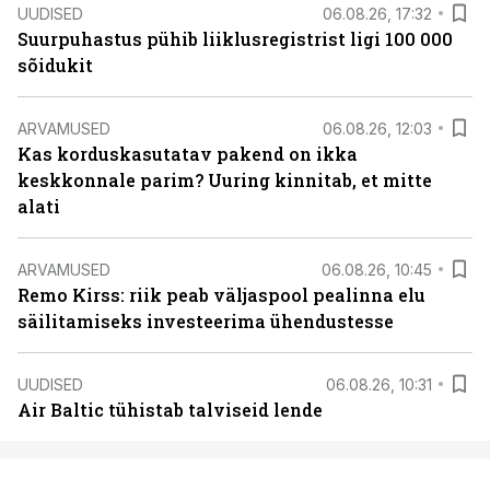
UUDISED
06.08.26, 17:32
Suurpuhastus pühib liiklusregistrist ligi 100 000
sõidukit
ARVAMUSED
06.08.26, 12:03
Kas korduskasutatav pakend on ikka
keskkonnale parim? Uuring kinnitab, et mitte
alati
ARVAMUSED
06.08.26, 10:45
Remo Kirss: riik peab väljaspool pealinna elu
säilitamiseks investeerima ühendustesse
UUDISED
06.08.26, 10:31
Air Baltic tühistab talviseid lende