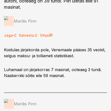
autoni, ooteaeg on 39 tundi. Piiri ületas eile 91
masinat.
Mariliis Pinn
Jaga
Salvesta
Vihja
Koidulas järjekorda pole, Venemaale pääses 35 veokit,
selgus maksu- ja tolliameti statistikast.
Luhamaal on järjekorras 7 masinat, ooteaeg 3 tundi.
Naaberriiki sõitis eile 59 masinat.
Mariliis Pinn