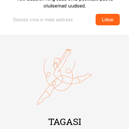
olulisemad uudised.
Liitun
TAGASI