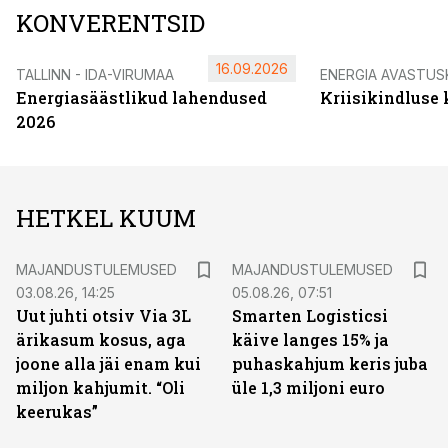
KONVERENTSID
16.09.2026
TALLINN - IDA-VIRUMAA
ENERGIA AVASTUS
Energiasäästlikud lahendused
Kriisikindluse
2026
HETKEL KUUM
MAJANDUSTULEMUSED
MAJANDUSTULEMUSED
03.08.26, 14:25
05.08.26, 07:51
Uut juhti otsiv Via 3L
Smarten Logisticsi
ärikasum kosus, aga
käive langes 15% ja
joone alla jäi enam kui
puhaskahjum keris juba
miljon kahjumit. “Oli
üle 1,3 miljoni euro
keerukas”