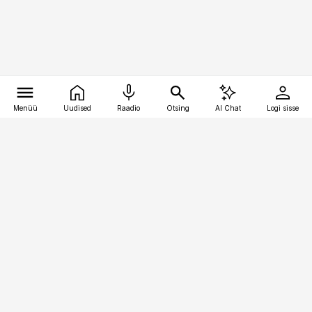
Menüü
Uudised
Raadio
Otsing
AI Chat
Logi sisse
Vana-Lõuna 39/1, 19094 Tallinn
(+372) 667 0111
logistikauudised@logistikauudised.ee
Telli
Reklaam
Firmast
Sisu kasutamisõigused
Ajakirjaniku