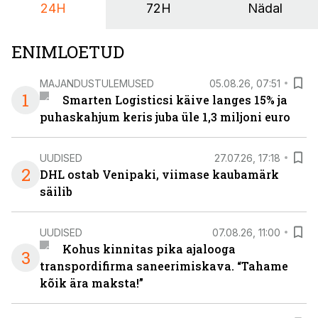
24H
72H
Nädal
ENIMLOETUD
MAJANDUSTULEMUSED
05.08.26, 07:51
1
Smarten Logisticsi käive langes 15% ja
puhaskahjum keris juba üle 1,3 miljoni euro
UUDISED
27.07.26, 17:18
2
DHL ostab Venipaki, viimase kaubamärk
säilib
UUDISED
07.08.26, 11:00
Kohus kinnitas pika ajalooga
3
transpordifirma saneerimiskava. “Tahame
kõik ära maksta!”