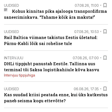
UUDISED
07.08.26, 11:00
Kohus kinnitas pika ajalooga transpordifirma
saneerimiskava. “Tahame kõik ära maksta!”
UUDISED
07.08.26, 10:53
Rail Baltica viimane takistus Eestis ületatud:
Pärnu-Kabli lõik sai rohelise tule
INTERVJUU
07.08.26, 07:00
DHLi tippjuht panustab Eestile. Tallinna uus
terminal tõi Saksa logistikahiiule kõva kasvu
Intervjuu tippjuhiga
UUDISED
06.08.26, 17:35
Kas suudad kriisi peatada enne, kui üks katkestus
paneb seisma kogu ettevõtte?