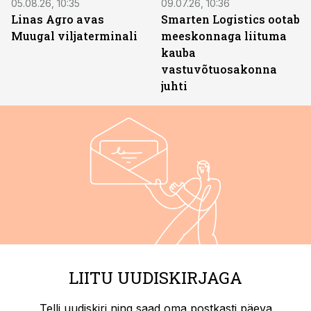
05.08.26, 10:35
09.07.26, 10:36
Linas Agro avas
Smarten Logistics ootab
Muugal viljaterminali
meeskonnaga liituma
kauba
vastuvõtuosakonna
juhti
LIITU UUDISKIRJAGA
Telli uudiskiri ning saad oma postkasti päeva