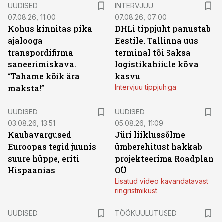
UUDISED
INTERVJUU
07.08.26, 11:00
07.08.26, 07:00
Kohus kinnitas pika
DHLi tippjuht panustab
ajalooga
Eestile. Tallinna uus
transpordifirma
terminal tõi Saksa
saneerimiskava.
logistikahiiule kõva
“Tahame kõik ära
kasvu
maksta!”
Intervjuu tippjuhiga
UUDISED
UUDISED
03.08.26, 13:51
05.08.26, 11:09
Kaubavargused
Jüri liiklussõlme
Euroopas tegid juunis
ümberehitust hakkab
suure hüppe, eriti
projekteerima Roadplan
Hispaanias
OÜ
Lisatud video kavandatavast
ringristmikust
ST
UUDISED
TÖÖKUULUTUSED