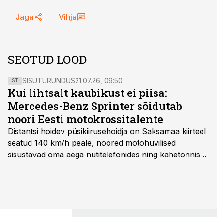
Jaga
Vihja
SEOTUD LOOD
SISUTURUNDUS
21.07.26, 09:50
ST
Kui lihtsalt kaubikust ei piisa:
Mercedes-Benz Sprinter sõidutab
noori Eesti motokrossitalente
Distantsi hoidev püsikiirusehoidja on Saksamaa kiirteel
seatud 140 km/h peale, noored motohuvilised
sisustavad oma aega nutitelefonides ning kahetonnises
järelhaagises veerevad kaasa krossitsiklid koos vajaliku
varustusega. Õige pea on Prantsusmaal, Romagnes
algamas juuniorite motokrossi
maailmameistrivõistlused.