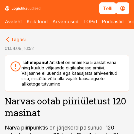
Telli
Avaleht
Kõik lood
Arvamused
TOPid
Podcastid
Vi
cebook
cebook
Tagasi
Twitter)
Twitter)
01.04.09, 10:52
kedIn
kedIn
Tähelepanu!
Artikkel on enam kui 5 aastat vana
ning kuulub väljaande digitaalsesse arhiivi.
ail
ail
Väljaanne ei uuenda ega kaasajasta arhiveeritud
sisu, mistõttu võib olla vajalik kaasaegsete
k
k
allikatega tutvumine
Narvas ootab piiriületust 120
masinat
Narva piiripunktis on järjekord paisunud 120