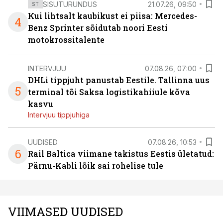
SISUTURUNDUS
21.07.26, 09:50
ST
Kui lihtsalt kaubikust ei piisa: Mercedes-
4
Benz Sprinter sõidutab noori Eesti
motokrossitalente
INTERVJUU
07.08.26, 07:00
DHLi tippjuht panustab Eestile. Tallinna uus
5
terminal tõi Saksa logistikahiiule kõva
kasvu
Intervjuu tippjuhiga
UUDISED
07.08.26, 10:53
6
Rail Baltica viimane takistus Eestis ületatud:
Pärnu-Kabli lõik sai rohelise tule
VIIMASED UUDISED