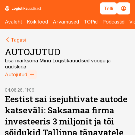
Telli
Avaleht
Kõik lood
Arvamused
TOPid
Podcastid
Vi
Tagasi
AUTOJUTUD
Lisa märksõna Minu Logistikauudised voogu ja
uudiskirja
Autojutud
04.08.26, 11:06
Eestist sai isejuhtivate autode
katseväli: Saksamaa firma
investeeris 3 miljonit ja tõi
sõidukid Tallinna tänavatele