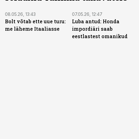
08.05.26, 13:43
07.05.26, 12:47
Bolt võtab ette uue turu:
Luba antud: Honda
me läheme Itaaliasse
impordiäri saab
eestlastest omanikud