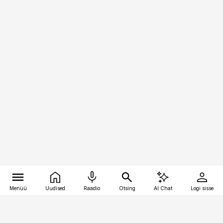
Menüü
Uudised
Raadio
Otsing
AI Chat
Logi sisse