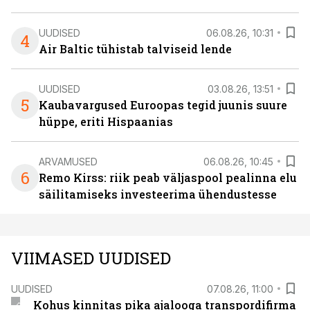
UUDISED
06.08.26, 10:31
4
Air Baltic tühistab talviseid lende
UUDISED
03.08.26, 13:51
5
Kaubavargused Euroopas tegid juunis suure
hüppe, eriti Hispaanias
ARVAMUSED
06.08.26, 10:45
6
Remo Kirss: riik peab väljaspool pealinna elu
säilitamiseks investeerima ühendustesse
VIIMASED UUDISED
UUDISED
07.08.26, 11:00
Kohus kinnitas pika ajalooga transpordifirma