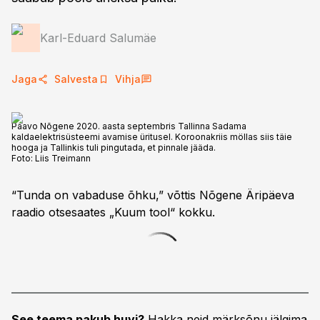
Karl-Eduard Salumäe
Jaga
Salvesta
Vihja
Paavo Nõgene 2020. aasta septembris Tallinna Sadama
kaldaelektrisüsteemi avamise üritusel. Koroonakriis möllas siis täie
hooga ja Tallinkis tuli pingutada, et pinnale jääda.
Foto:
Liis Treimann
“Tunda on vabaduse õhku,” võttis Nõgene Äripäeva
raadio otsesaates „Kuum tool“ kokku.
See teema pakub huvi?
Hakka neid märksõnu jälgima