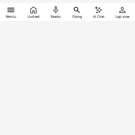
Menüü
Uudised
Raadio
Otsing
AI Chat
Logi sisse
Vana-Lõuna 39/1, 19094 Tallinn
(+372) 667 0111
logistikauudised@logistikauudised.ee
Telli
Reklaam
Firmast
Sisu kasutamisõigused
Ajakirjaniku
eetikakoodeks
Üldtingimused
Privaatsustingimused
Küpsiste poliitika
KKK
Eesti Meediaettevõtete
Eelistuste haldamine