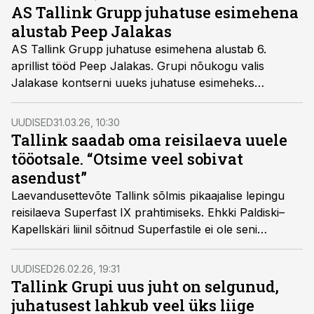
AS Tallink Grupp juhatuse esimehena
alustab Peep Jalakas
AS Tallink Grupp juhatuse esimehena alustab 6.
aprillist tööd Peep Jalakas. Grupi nõukogu valis
Jalakase kontserni uueks juhatuse esimeheks
veebruaris ning tema volitused kestavad kolm aastat.
UUDISED
31.03.26, 10:30
Tallink saadab oma reisilaeva uuele
tööotsale. “Otsime veel sobivat
asendust”
Laevandusettevõte Tallink sõlmis pikaajalise lepingu
reisilaeva Superfast IX prahtimiseks. Ehkki Paldiski–
Kapellskäri liinil sõitnud Superfastile ei ole seni
asendust leitud, ei plaani ettevõte liinilt lahkuda.
UUDISED
26.02.26, 19:31
Tallink Grupi uus juht on selgunud,
juhatusest lahkub veel üks liige