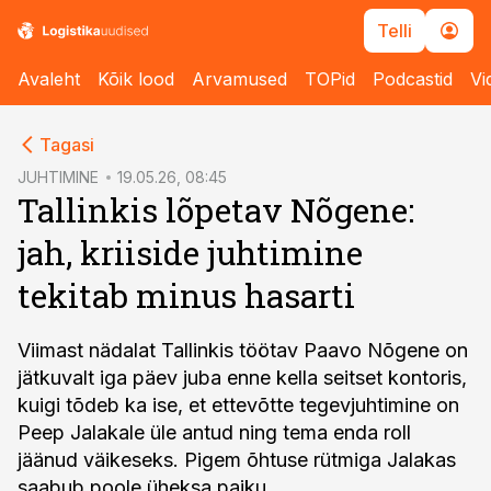
Telli
Avaleht
Kõik lood
Arvamused
TOPid
Podcastid
Vi
cebook
Tagasi
Twitter)
JUHTIMINE
19.05.26, 08:45
Tallinkis lõpetav Nõgene:
kedIn
jah, kriiside juhtimine
ail
tekitab minus hasarti
k
Viimast nädalat Tallinkis töötav Paavo Nõgene on
jätkuvalt iga päev juba enne kella seitset kontoris,
kuigi tõdeb ka ise, et ettevõtte tegevjuhtimine on
Peep Jalakale üle antud ning tema enda roll
jäänud väikeseks. Pigem õhtuse rütmiga Jalakas
saabub poole üheksa paiku.