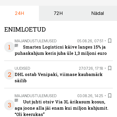
24H
72H
Nädal
ENIMLOETUD
MAJANDUSTULEMUSED
05.08.26, 07:51
1
Smarten Logisticsi käive langes 15% ja
puhaskahjum keris juba üle 1,3 miljoni euro
UUDISED
27.07.26, 17:18
2
DHL ostab Venipaki, viimase kaubamärk
säilib
MAJANDUSTULEMUSED
03.08.26, 14:25
Uut juhti otsiv Via 3L ärikasum kosus,
3
aga joone alla jäi enam kui miljon kahjumit.
“Oli keerukas”