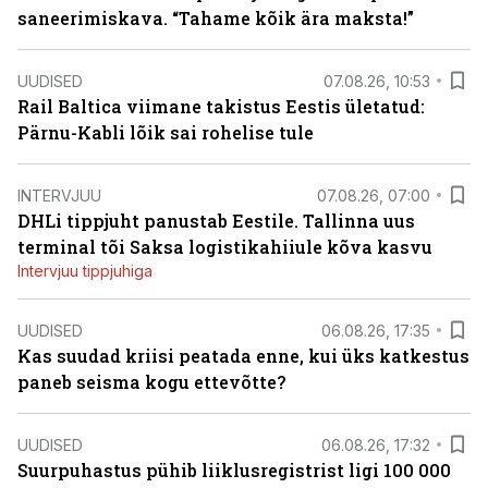
saneerimiskava. “Tahame kõik ära maksta!”
UUDISED
07.08.26, 10:53
Rail Baltica viimane takistus Eestis ületatud:
Pärnu-Kabli lõik sai rohelise tule
INTERVJUU
07.08.26, 07:00
DHLi tippjuht panustab Eestile. Tallinna uus
terminal tõi Saksa logistikahiiule kõva kasvu
Intervjuu tippjuhiga
UUDISED
06.08.26, 17:35
Kas suudad kriisi peatada enne, kui üks katkestus
paneb seisma kogu ettevõtte?
UUDISED
06.08.26, 17:32
Suurpuhastus pühib liiklusregistrist ligi 100 000