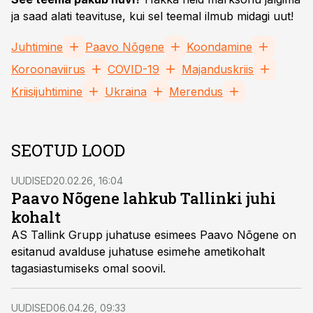
ja saad alati teavituse, kui sel teemal ilmub midagi uut!
Juhtimine
Paavo Nõgene
Koondamine
Koroonaviirus
COVID-19
Majanduskriis
Kriisijuhtimine
Ukraina
Merendus
SEOTUD LOOD
UUDISED
20.02.26, 16:04
Paavo Nõgene lahkub Tallinki juhi
kohalt
AS Tallink Grupp juhatuse esimees Paavo Nõgene on
esitanud avalduse juhatuse esimehe ametikohalt
tagasiastumiseks omal soovil.
UUDISED
06.04.26, 09:33