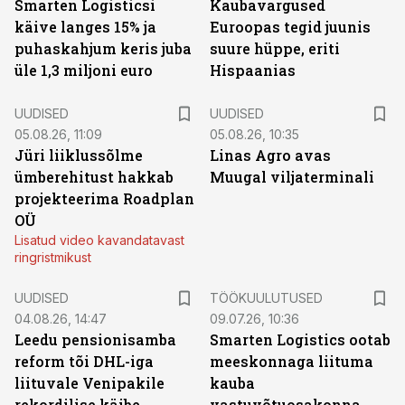
Smarten Logisticsi
Kaubavargused
käive langes 15% ja
Euroopas tegid juunis
puhaskahjum keris juba
suure hüppe, eriti
üle 1,3 miljoni euro
Hispaanias
UUDISED
UUDISED
05.08.26, 11:09
05.08.26, 10:35
Jüri liiklussõlme
Linas Agro avas
ümberehitust hakkab
Muugal viljaterminali
projekteerima Roadplan
OÜ
Lisatud video kavandatavast
ringristmikust
ST
UUDISED
TÖÖKUULUTUSED
04.08.26, 14:47
09.07.26, 10:36
Leedu pensionisamba
Smarten Logistics ootab
reform tõi DHL-iga
meeskonnaga liituma
liituvale Venipakile
kauba
rekordilise käibe
vastuvõtuosakonna