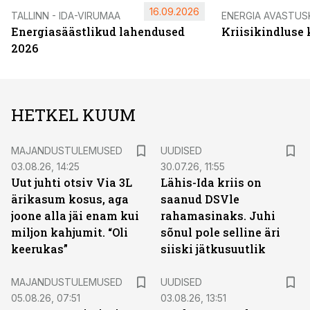
16.09.2026
TALLINN - IDA-VIRUMAA
ENERGIA AVASTUS
Energiasäästlikud lahendused
Kriisikindluse
2026
HETKEL KUUM
MAJANDUSTULEMUSED
UUDISED
03.08.26, 14:25
30.07.26, 11:55
Uut juhti otsiv Via 3L
Lähis-Ida kriis on
ärikasum kosus, aga
saanud DSVle
joone alla jäi enam kui
rahamasinaks. Juhi
miljon kahjumit. “Oli
sõnul pole selline äri
keerukas”
siiski jätkusuutlik
MAJANDUSTULEMUSED
UUDISED
05.08.26, 07:51
03.08.26, 13:51