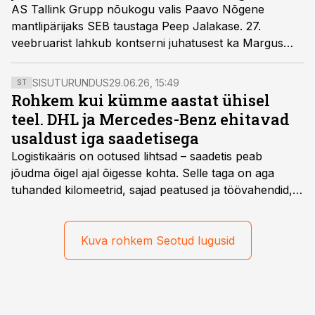
AS Tallink Grupp nõukogu valis Paavo Nõgene
mantlipärijaks SEB taustaga Peep Jalakase. 27.
veebruarist lahkub kontserni juhatusest ka Margus
Schults, kes jätkab oma tööd grupi Soome üksuse
juhina.
SISUTURUNDUS
29.06.26, 15:49
ST
Rohkem kui kümme aastat ühisel
teel. DHL ja Mercedes-Benz ehitavad
usaldust iga saadetisega
Logistikaäris on ootused lihtsad – saadetis peab
jõudma õigel ajal õigesse kohta. Selle taga on aga
tuhanded kilomeetrid, sajad peatused ja töövahendid,
mille peale peab saama alati kindel olla. Just seepärast
on DHL usaldanud Mercedes-Benzi tarbesõidukeid
juba enam kui kümme aastat ning koostöö Vehoga on
Kuva rohkem Seotud lugusid
selle aja jooksul kujunenud oluliseks osaks ettevõtte
igapäevasest tööst.