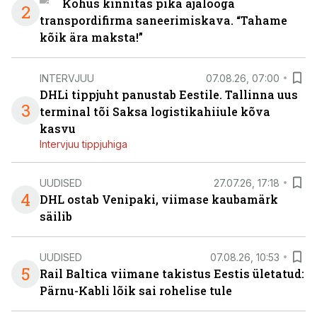
Kohus kinnitas pika ajalooga
2
transpordifirma saneerimiskava. “Tahame
kõik ära maksta!”
INTERVJUU
07.08.26, 07:00
DHLi tippjuht panustab Eestile. Tallinna uus
3
terminal tõi Saksa logistikahiiule kõva
kasvu
Intervjuu tippjuhiga
UUDISED
27.07.26, 17:18
4
DHL ostab Venipaki, viimase kaubamärk
säilib
UUDISED
07.08.26, 10:53
5
Rail Baltica viimane takistus Eestis ületatud:
Pärnu-Kabli lõik sai rohelise tule