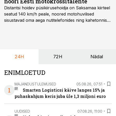
noori Eesti motokrossitalente
Distantsi hoidev püsikiirusehoidja on Saksamaa kiirteel
seatud 140 km/h peale, noored motohuvilised
sisustavad oma aega nutitelefonides ning kahetonnises
järelhaagises veerevad kaasa krossitsiklid koos vajaliku
varustusega. Õige pea on Prantsusmaal, Romagnes
algamas juuniorite motokrossi
maailmameistrivõistlused.
24H
72H
Nädal
ENIMLOETUD
MAJANDUSTULEMUSED
05.08.26, 07:51
1
Smarten Logisticsi käive langes 15% ja
puhaskahjum keris juba üle 1,3 miljoni euro
UUDISED
07.08.26, 11:00