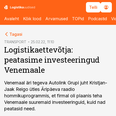
Telli
Avaleht
Kõik lood
Arvamused
TOPid
Podcastid
Vi
cebook
Tagasi
Twitter)
TRANSPORT
25.02.22, 11:10
Logistikaettevõtja:
kedIn
peatasime investeeringud
ail
Venemaale
k
Venemaal äri tegeva Autolink Grupi juht Kristjan-
Jaak Reigo ütles Äripäeva raadio
hommikuprogrammis, et firmal oli plaanis teha
Venemaale suuremaid investeeringuid, kuid nad
peatasid need.