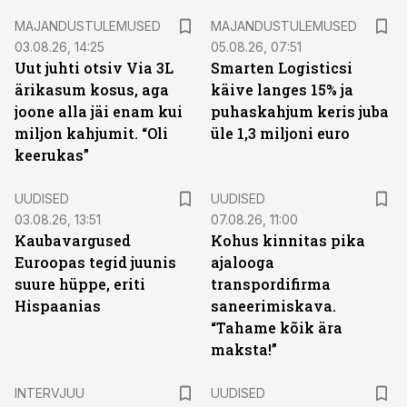
MAJANDUSTULEMUSED
MAJANDUSTULEMUSED
03.08.26, 14:25
05.08.26, 07:51
Uut juhti otsiv Via 3L
Smarten Logisticsi
ärikasum kosus, aga
käive langes 15% ja
joone alla jäi enam kui
puhaskahjum keris juba
miljon kahjumit. “Oli
üle 1,3 miljoni euro
keerukas”
UUDISED
UUDISED
03.08.26, 13:51
07.08.26, 11:00
Kaubavargused
Kohus kinnitas pika
Euroopas tegid juunis
ajalooga
suure hüppe, eriti
transpordifirma
Hispaanias
saneerimiskava.
“Tahame kõik ära
maksta!”
INTERVJUU
UUDISED