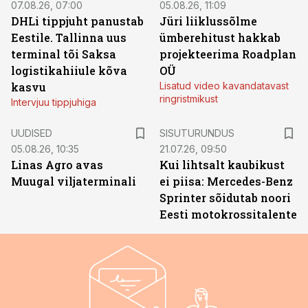
07.08.26, 07:00
05.08.26, 11:09
DHLi tippjuht panustab
Jüri liiklussõlme
Eestile. Tallinna uus
ümberehitust hakkab
terminal tõi Saksa
projekteerima Roadplan
logistikahiiule kõva
OÜ
kasvu
Lisatud video kavandatavast
ringristmikust
Intervjuu tippjuhiga
ST
UUDISED
SISUTURUNDUS
05.08.26, 10:35
21.07.26, 09:50
Linas Agro avas
Kui lihtsalt kaubikust
Muugal viljaterminali
ei piisa: Mercedes-Benz
Sprinter sõidutab noori
Eesti motokrossitalente