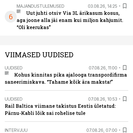
MAJANDUSTULEMUSED
03.08.26, 14:25
Uut juhti otsiv Via 3L ärikasum kosus,
6
aga joone alla jäi enam kui miljon kahjumit.
“Oli keerukas”
VIIMASED UUDISED
UUDISED
07.08.26, 11:00
Kohus kinnitas pika ajalooga transpordifirma
saneerimiskava. “Tahame kõik ära maksta!”
UUDISED
07.08.26, 10:53
Rail Baltica viimane takistus Eestis ületatud:
Pärnu-Kabli lõik sai rohelise tule
INTERVJUU
07.08.26, 07:00