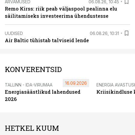
ARVAMUSED
06.08.26, 10:45
Remo Kirss: riik peab väljaspool pealinna elu
säilitamiseks investeerima ühendustesse
UUDISED
06.08.26, 10:31
Air Baltic tühistab talviseid lende
KONVERENTSID
16.09.2026
TALLINN - IDA-VIRUMAA
ENERGIA AVASTUS
Energiasäästlikud lahendused
Kriisikindluse
2026
HETKEL KUUM