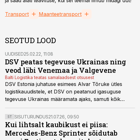
ja saad alati teavituse, kui sel teemal ilmub midagi uut!
Transport
Maanteetransport
SEOTUD LOOD
UUDISED
25.02.22, 11:08
DSV peatas tegevuse Ukrainas ning
veod läbi Venemaa ja Valgevene
Balti Logistika teatas samalaadsest otsusest
DSV Estonia juhatuse esimees Alvar Tõruke ütles
logistikauudistele, et DSV on peatanud igasuguse
tegevuse Ukrainas määramata ajaks, samuti kõik
regulaarveod Venemaa ja Valgevene suunal, kaasa
arvatud veod, mis läbivad neid riike transiidina.
SISUTURUNDUS
21.07.26, 09:50
ST
Kui lihtsalt kaubikust ei piisa:
Mercedes-Benz Sprinter sõidutab