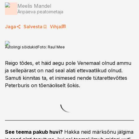
Meelis Mandel
Äripäeva peatoimetaja
Jaga
Salvesta
Vihja
Autolingi sõidukid
Foto:
Raul Mee
Reigo tõdes, et häid aegu pole Venemaal olnud ammu
ja sellepärast on nad seal alati ettevaatlikud olnud.
Samuti kinnitas ta, et inimesed nende tütarettevõttes
Peterburis on tõenäoliselt šokis.
See teema pakub huvi?
Hakka neid märksõnu jälgima