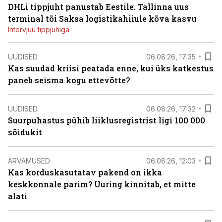
DHLi tippjuht panustab Eestile. Tallinna uus
terminal tõi Saksa logistikahiiule kõva kasvu
Intervjuu tippjuhiga
UUDISED
06.08.26, 17:35
Kas suudad kriisi peatada enne, kui üks katkestus
paneb seisma kogu ettevõtte?
UUDISED
06.08.26, 17:32
Suurpuhastus pühib liiklusregistrist ligi 100 000
sõidukit
ARVAMUSED
06.08.26, 12:03
Kas korduskasutatav pakend on ikka
keskkonnale parim? Uuring kinnitab, et mitte
alati