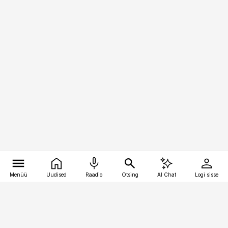
Menüü
Uudised
Raadio
Otsing
AI Chat
Logi sisse
Vana-Lõuna 39/1, 19094 Tallinn