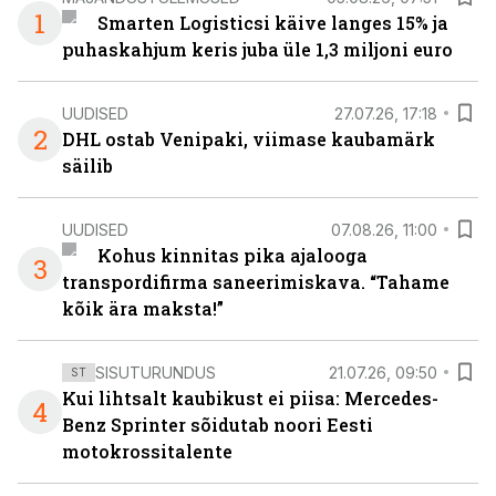
1
Smarten Logisticsi käive langes 15% ja
puhaskahjum keris juba üle 1,3 miljoni euro
UUDISED
27.07.26, 17:18
2
DHL ostab Venipaki, viimase kaubamärk
säilib
UUDISED
07.08.26, 11:00
Kohus kinnitas pika ajalooga
3
transpordifirma saneerimiskava. “Tahame
kõik ära maksta!”
SISUTURUNDUS
21.07.26, 09:50
ST
Kui lihtsalt kaubikust ei piisa: Mercedes-
4
Benz Sprinter sõidutab noori Eesti
motokrossitalente