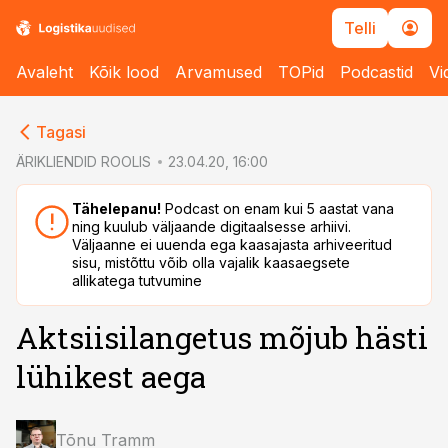
Telli
Avaleht
Kõik lood
Arvamused
TOPid
Podcastid
Vi
cebook
cebook
Tagasi
Twitter)
Twitter)
ÄRIKLIENDID ROOLIS
23.04.20, 16:00
kedIn
kedIn
Tähelepanu!
Podcast on enam kui 5 aastat vana
ning kuulub väljaande digitaalsesse arhiivi.
ail
ail
Väljaanne ei uuenda ega kaasajasta arhiveeritud
sisu, mistõttu võib olla vajalik kaasaegsete
k
k
allikatega tutvumine
Aktsiisilangetus mõjub hästi
lühikest aega
Tõnu Tramm