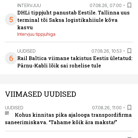
INTERVJUU
07.08.26, 07:00
DHLi tippjuht panustab Eestile. Tallinna uus
5
terminal tõi Saksa logistikahiiule kõva
kasvu
Intervjuu tippjuhiga
UUDISED
07.08.26, 10:53
6
Rail Baltica viimane takistus Eestis ületatud:
Pärnu-Kabli lõik sai rohelise tule
VIIMASED UUDISED
UUDISED
07.08.26, 11:00
Kohus kinnitas pika ajalooga transpordifirma
saneerimiskava. “Tahame kõik ära maksta!”