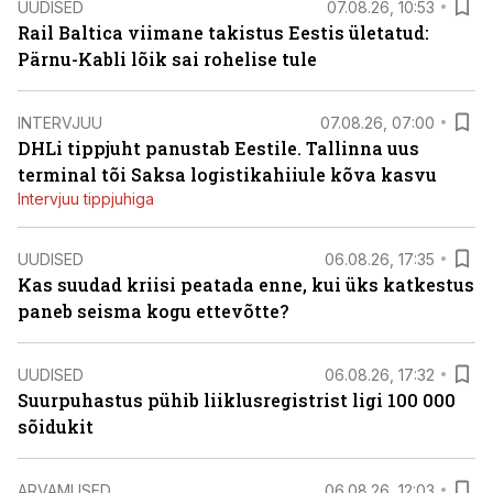
UUDISED
07.08.26, 10:53
Rail Baltica viimane takistus Eestis ületatud:
Pärnu-Kabli lõik sai rohelise tule
INTERVJUU
07.08.26, 07:00
DHLi tippjuht panustab Eestile. Tallinna uus
terminal tõi Saksa logistikahiiule kõva kasvu
Intervjuu tippjuhiga
UUDISED
06.08.26, 17:35
Kas suudad kriisi peatada enne, kui üks katkestus
paneb seisma kogu ettevõtte?
UUDISED
06.08.26, 17:32
Suurpuhastus pühib liiklusregistrist ligi 100 000
sõidukit
ARVAMUSED
06.08.26, 12:03