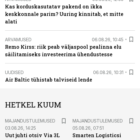
Kas korduskasutatav pakend on ikka
keskkonnale parim? Uuring kinnitab, et mitte
alati
ARVAMUSED
06.08.26, 10:45
Remo Kirss: riik peab väljaspool pealinna elu
säilitamiseks investeerima ühendustesse
UUDISED
06.08.26, 10:31
Air Baltic tühistab talviseid lende
HETKEL KUUM
MAJANDUSTULEMUSED
MAJANDUSTULEMUSED
03.08.26, 14:25
05.08.26, 07:51
Uut juhti otsiv Via 3L
Smarten Logisticsi