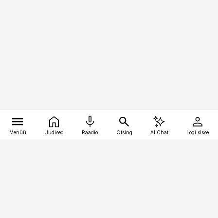
Menüü
Uudised
Raadio
Otsing
AI Chat
Logi sisse
Vana-Lõuna 39/1, 19094 Tallinn
(+372) 667 0111
logistikauudised@logistikauudised.ee