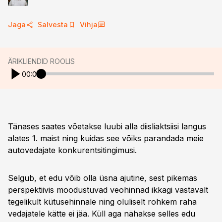
Jaga
Salvesta
Vihja
ÄRIKLIENDID ROOLIS
00:00
Tänases saates võetakse luubi alla diisliaktsiisi langus
alates 1. maist ning kuidas see võiks parandada meie
autovedajate konkurentsitingimusi.
Selgub, et edu võib olla üsna ajutine, sest pikemas
perspektiivis moodustuvad veohinnad ikkagi vastavalt
tegelikult kütusehinnale ning oluliselt rohkem raha
vedajatele kätte ei jää. Küll aga nähakse selles edu