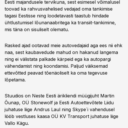
Eesti majandusele tervikuna, sest esimesel võimalusel
toovad ka rahvusvahelised vedajad oma tankimise
tagasi Eestisse ning loodetavasti taastub hindade
ühtlustumisel lõunanaabritega ka transiit-tankimine,
mis täna on sisuliselt olematu.
Rasked ajad ootavad meie autovedajaid aga ees nii ehk
naa, sest kaubavedude mahud on hakanud langema
ning ei välistata palkade kärpeid ega ka autopargi
vähendamist ning koondamisi. Paljud väiksemad
ettevõtted peavad tõenäoliselt ka oma tegevuse
lõpetama.
Stuudios on Neste Eesti ärikliendi müügijuht Martin
Õunap, OÜ Stonewolf ja Eesti Autoettevõtete Liidu
juhatuse liige Andrus Laul ning Skype`i vahendusel
lööb vestluses kaasa OÜ KV Transport juhatuse liige
Vallo Kägu.