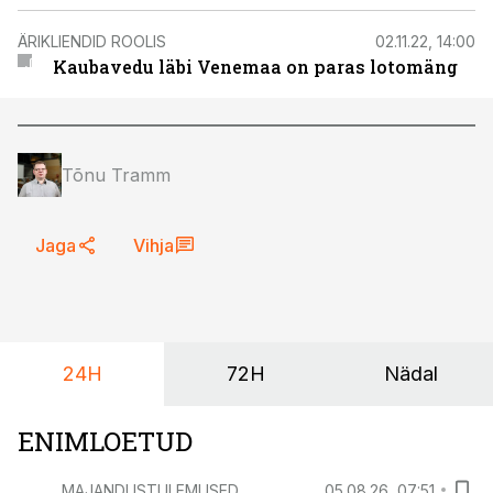
ÄRIKLIENDID ROOLIS
02.11.22, 14:00
Kaubavedu läbi Venemaa on paras lotomäng
Tõnu Tramm
Jaga
Vihja
24H
72H
Nädal
ENIMLOETUD
MAJANDUSTULEMUSED
05.08.26, 07:51