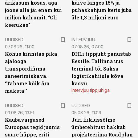
ärikasum kosus, aga
käive langes 15% ja
joone alla jäi enam kui
puhaskahjum keris juba
miljon kahjumit. “Oli
üle 1,3 miljoni euro
keerukas”
UUDISED
INTERVJUU
07.08.26, 11:00
07.08.26, 07:00
Kohus kinnitas pika
DHLi tippjuht panustab
ajalooga
Eestile. Tallinna uus
transpordifirma
terminal tõi Saksa
saneerimiskava.
logistikahiiule kõva
“Tahame kõik ära
kasvu
maksta!”
Intervjuu tippjuhiga
UUDISED
UUDISED
03.08.26, 13:51
05.08.26, 11:09
Kaubavargused
Jüri liiklussõlme
Euroopas tegid juunis
ümberehitust hakkab
suure hüppe, eriti
projekteerima Roadplan