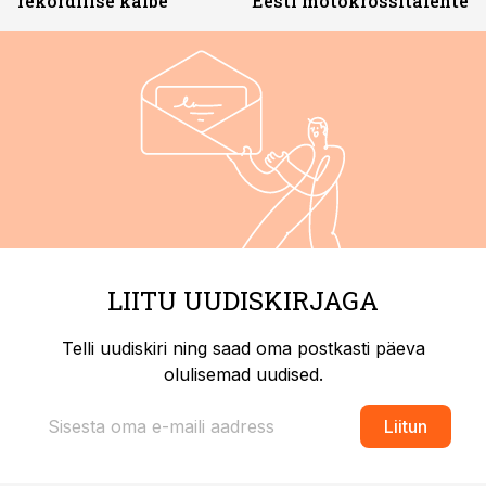
rekordilise käibe
Eesti motokrossitalente
LIITU UUDISKIRJAGA
Telli uudiskiri ning saad oma postkasti päeva
olulisemad uudised.
Liitun