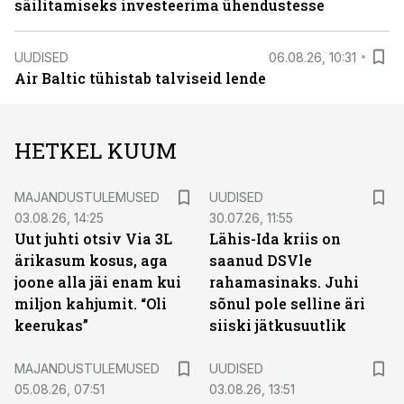
säilitamiseks investeerima ühendustesse
UUDISED
06.08.26, 10:31
Air Baltic tühistab talviseid lende
HETKEL KUUM
MAJANDUSTULEMUSED
UUDISED
03.08.26, 14:25
30.07.26, 11:55
Uut juhti otsiv Via 3L
Lähis-Ida kriis on
ärikasum kosus, aga
saanud DSVle
joone alla jäi enam kui
rahamasinaks. Juhi
miljon kahjumit. “Oli
sõnul pole selline äri
keerukas”
siiski jätkusuutlik
MAJANDUSTULEMUSED
UUDISED
05.08.26, 07:51
03.08.26, 13:51