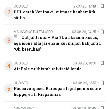
UUDISED
27.07.26, 17:18
2
DHL ostab Venipaki, viimase kaubamärk
säilib
MAJANDUSTULEMUSED
03.08.26, 14:25
Uut juhti otsiv Via 3L ärikasum kosus,
3
aga joone alla jäi enam kui miljon kahjumit.
“Oli keerukas”
UUDISED
06.08.26, 10:31
4
Air Baltic tühistab talviseid lende
UUDISED
03.08.26, 13:51
5
Kaubavargused Euroopas tegid juunis suure
hüppe, eriti Hispaanias
ARVAMUSED
06.08.26, 10:45