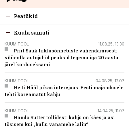
Peatükid
Kuula samuti
KUUM TOOL
11.08.25, 13:30
Priit Sauk liiklusõnnetuste vähendamisest:
võib-olla autojuhid peaksid tegema iga 20 aasta
järel korduseksami
KUUM TOOL
04.08.25, 12:07
Heiti Hääl pikas intervjuus: Eesti majandusele
tehti korvamatut kahju
KUUM TOOL
14.04.25, 11:07
Hando Sutter tollidest: kahju on käes ja asi
tõsisem kui „hullu vanamehe lalin“