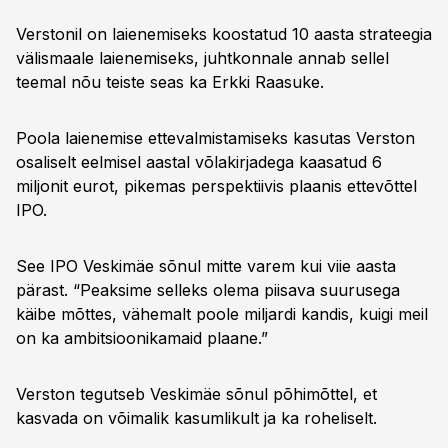
Verstonil on laienemiseks koostatud 10 aasta strateegia
välismaale laienemiseks, juhtkonnale annab sellel
teemal nõu teiste seas ka Erkki Raasuke.
Poola laienemise ettevalmistamiseks kasutas Verston
osaliselt eelmisel aastal võlakirjadega kaasatud 6
miljonit eurot, pikemas perspektiivis plaanis ettevõttel
IPO.
See IPO Veskimäe sõnul mitte varem kui viie aasta
pärast. “Peaksime selleks olema piisava suurusega
käibe mõttes, vähemalt poole miljardi kandis, kuigi meil
on ka ambitsioonikamaid plaane.”
Verston tegutseb Veskimäe sõnul põhimõttel, et
kasvada on võimalik kasumlikult ja ka roheliselt.