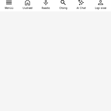
Menüü
Uudised
Raadio
Otsing
AI Chat
Logi sisse
Vana-Lõuna 39/1, 19094 Tallinn
(+372) 667 0111
logistikauudised@logistikauudised.ee
Telli
Reklaam
Firmast
Sisu kasutamisõigused
Ajakirjaniku
eetikakoodeks
Üldtingimused
Privaatsustingimused
Küpsiste poliitika
KKK
Eesti Meediaettevõtete
Eelistuste haldamine
Liit