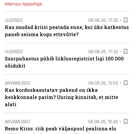
Intervjuu tippjuhiga
UUDISED
06.08.26, 17:35
Kas suudad kriisi peatada enne, kui üks katkestus
paneb seisma kogu ettevõtte?
UUDISED
06.08.26, 17:32
Suurpuhastus pühib liiklusregistrist ligi 100 000
sõidukit
ARVAMUSED
06.08.26, 12:03
Kas korduskasutatav pakend on ikka
keskkonnale parim? Uuring kinnitab, et mitte
alati
ARVAMUSED
06.08.26, 10:45
Remo Kirss: riik peab väljaspool pealinna elu