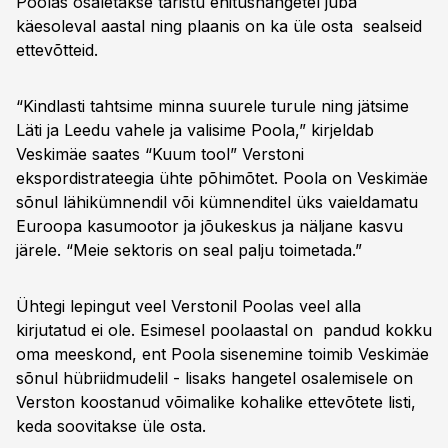
Poolas osaletakse taristu ehitushangetel juba
20:03
Terviklahendused taristuses
käesoleval aastal ning plaanis on ka üle osta sealseid
21:54
Taristust energiani ja jalgpallini
ettevõtteid.
“Kindlasti tahtsime minna suurele turule ning jätsime
Läti ja Leedu vahele ja valisime Poola,” kirjeldab
Veskimäe saates “Kuum tool” Verstoni
ekspordistrateegia ühte põhimõtet. Poola on Veskimäe
sõnul lähikümnendil või kümnenditel üks vaieldamatu
Euroopa kasumootor ja jõukeskus ja näljane kasvu
järele. “Meie sektoris on seal palju toimetada.”
Ühtegi lepingut veel Verstonil Poolas veel alla
kirjutatud ei ole. Esimesel poolaastal on pandud kokku
oma meeskond, ent Poola sisenemine toimib Veskimäe
sõnul hübriidmudelil - lisaks hangetel osalemisele on
Verston koostanud võimalike kohalike ettevõtete listi,
keda soovitakse üle osta.