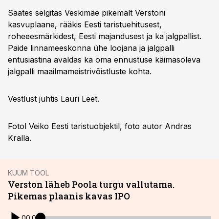
Saates selgitas Veskimäe pikemalt Verstoni
kasvuplaane, rääkis Eesti taristuehitusest,
roheeesmärkidest, Eesti majandusest ja ka jalgpallist.
Paide linnameeskonna ühe loojana ja jalgpalli
entusiastina avaldas ka oma ennustuse käimasoleva
jalgpalli maailmameistrivõistluste kohta.
Vestlust juhtis Lauri Leet.
Fotol Veiko Eesti taristuobjektil, foto autor Andras
Kralla.
KUUM TOOL
Verston läheb Poola turgu vallutama.
Pikemas plaanis kavas IPO
00:00