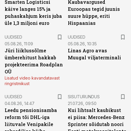
Smarten Logisticsi
Kaubavargused
käive langes 15% ja
Euroopas tegid juunis
puhaskahjum keris juba
suure hüppe, eriti
üle 1,3 miljoni euro
Hispaanias
UUDISED
UUDISED
05.08.26, 11:09
05.08.26, 10:35
Jüri liiklussõlme
Linas Agro avas
ümberehitust hakkab
Muugal viljaterminali
projekteerima Roadplan
OÜ
Lisatud video kavandatavast
ringristmikust
ST
UUDISED
SISUTURUNDUS
04.08.26, 14:47
21.07.26, 09:50
Leedu pensionisamba
Kui lihtsalt kaubikust
reform tõi DHL-iga
ei piisa: Mercedes-Benz
liituvale Venipakile
Sprinter sõidutab noori