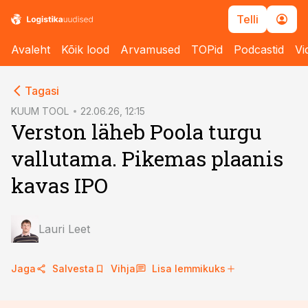
Telli
Avaleht
Kõik lood
Arvamused
TOPid
Podcastid
Vi
cebook
cebook
Tagasi
Twitter)
Twitter)
KUUM TOOL
22.06.26, 12:15
Verston läheb Poola turgu
kedIn
kedIn
vallutama. Pikemas plaanis
ail
ail
kavas IPO
k
k
Lauri Leet
Jaga
Salvesta
Vihja
Lisa lemmikuks