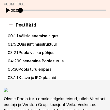
KUUM TOOL
00:00
Peatükid
00:11
Välislaienemise algus
01:52
Uus juhtimisstruktuur
03:21
Poola valiku põhjus
04:29
Sisenemine Poola turule
05:30
Poola turu eripära
08:11
Kasvu ja IPO plaanid
11:40
Kapital laienemiseks
12:13
Tuleviku investeeringud
Oleme Poola turu omale selgeks teinud, ütleb Verstoni
16:09
Smartekoni ost ja energia
asutaja ja Verston Grupi kaasjuht Veiko Veskimäe.