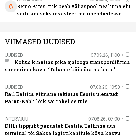
6
Remo Kirss: riik peab väljaspool pealinna elu
säilitamiseks investeerima ühendustesse
VIIMASED UUDISED
UUDISED
07.08.26, 11:00
Kohus kinnitas pika ajalooga transpordifirma
saneerimiskava. “Tahame kõik ära maksta!”
UUDISED
07.08.26, 10:53
Rail Baltica viimane takistus Eestis ületatud:
Pärnu-Kabli lõik sai rohelise tule
INTERVJUU
07.08.26, 07:00
DHLi tippjuht panustab Eestile. Tallinna uus
terminal tõi Saksa logistikahiiule kõva kasvu