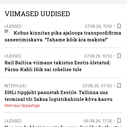
VIIMASED UUDISED
UUDISED
07.08.26, 11:00
Kohus kinnitas pika ajalooga transpordifirma
saneerimiskava. “Tahame kõik ära maksta!”
UUDISED
07.08.26, 10:53
Rail Baltica viimane takistus Eestis ületatud:
Pärnu-Kabli lõik sai rohelise tule
INTERVJUU
07.08.26, 07:00
DHLi tippjuht panustab Eestile. Tallinna uus
terminal tõi Saksa logistikahiiule kõva kasvu
Intervjuu tippjuhiga
UUDISED
06.08.26, 17:35