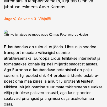
kiiremaks ja läbipaistvamaks, kirjutab Omniva
juhatuse esimees Aavo Kärmas.
Jaga
Salvesta
Vihja
Omniva juhatuse esimees Aavo Kärmas.
Foto:
Andres Haabu
E-kaubandus on tulnud, et jääda. Lihtsus ja soodne
transport muudab välisriigist ostmise
atraktiivsemaks. Euroopa Liidus tellitakse internetist ja
toimetatakse kohale ligi neli miljardit saadetist aastas.
Aga Euroopa e-kaubanduse potentsiaal on palju
suurem: ligi pooled ehk 44 protsenti kliente ostab e-
poest oma maa piires ja ainult 15 protsenti teistest
riikidest. Mujalt ostmise suurimate takistustena tuuakse
välja piiriülese pakiveo tasusid, aga ka e-poodide
seatavaid piiranguid ja tingimusi ostja asukohamaa
osas.