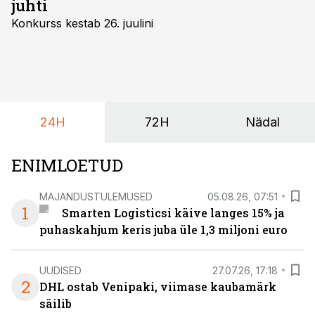
juhti
Konkurss kestab 26. juulini
24H
72H
Nädal
ENIMLOETUD
MAJANDUSTULEMUSED
05.08.26, 07:51
1
Smarten Logisticsi käive langes 15% ja
puhaskahjum keris juba üle 1,3 miljoni euro
UUDISED
27.07.26, 17:18
2
DHL ostab Venipaki, viimase kaubamärk
säilib