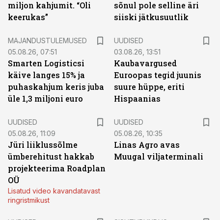
miljon kahjumit. “Oli
sõnul pole selline äri
keerukas”
siiski jätkusuutlik
MAJANDUSTULEMUSED
UUDISED
05.08.26, 07:51
03.08.26, 13:51
Smarten Logisticsi
Kaubavargused
käive langes 15% ja
Euroopas tegid juunis
puhaskahjum keris juba
suure hüppe, eriti
üle 1,3 miljoni euro
Hispaanias
UUDISED
UUDISED
05.08.26, 11:09
05.08.26, 10:35
Jüri liiklussõlme
Linas Agro avas
ümberehitust hakkab
Muugal viljaterminali
projekteerima Roadplan
OÜ
Lisatud video kavandatavast
ringristmikust
ST