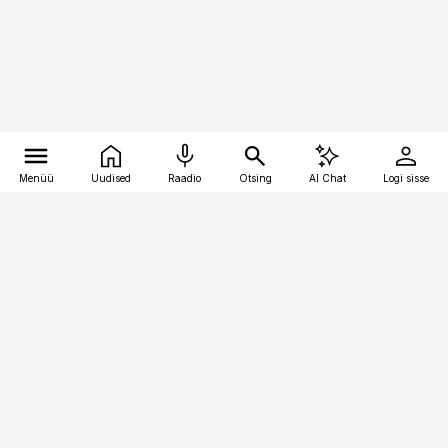
Menüü
Uudised
Raadio
Otsing
AI Chat
Logi sisse
Vana-Lõuna 39/1, 19094 Tallinn
(+372) 667 0111
logistikauudised@logistikauudised.ee
Telli
Reklaam
Firmast