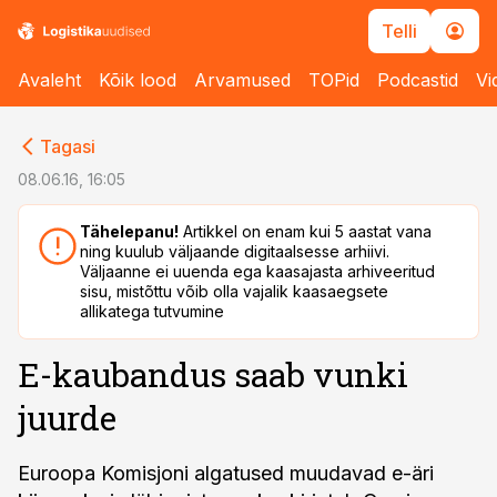
Telli
Avaleht
Kõik lood
Arvamused
TOPid
Podcastid
Vi
cebook
cebook
Tagasi
Twitter)
Twitter)
08.06.16, 16:05
kedIn
kedIn
Tähelepanu!
Artikkel on enam kui 5 aastat vana
ning kuulub väljaande digitaalsesse arhiivi.
ail
ail
Väljaanne ei uuenda ega kaasajasta arhiveeritud
sisu, mistõttu võib olla vajalik kaasaegsete
k
k
allikatega tutvumine
E-kaubandus saab vunki
juurde
Euroopa Komisjoni algatused muudavad e-äri