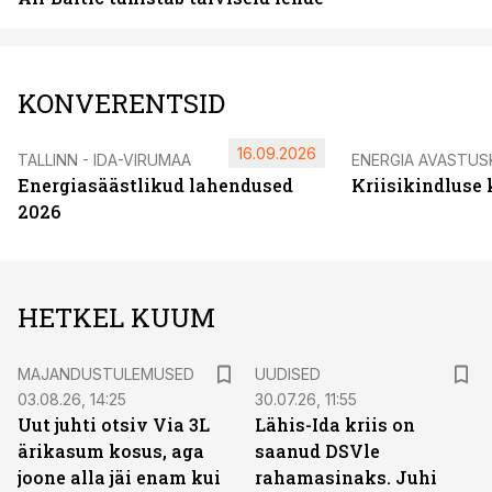
KONVERENTSID
16.09.2026
TALLINN - IDA-VIRUMAA
ENERGIA AVASTUS
Energiasäästlikud lahendused
Kriisikindluse
2026
HETKEL KUUM
MAJANDUSTULEMUSED
UUDISED
03.08.26, 14:25
30.07.26, 11:55
Uut juhti otsiv Via 3L
Lähis-Ida kriis on
ärikasum kosus, aga
saanud DSVle
joone alla jäi enam kui
rahamasinaks. Juhi