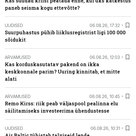
Kas suudad kriisi peatada enne, kui üks katkestus
paneb seisma kogu ettevõtte?
UUDISED
06.08.26, 17:32
Suurpuhastus pühib liiklusregistrist ligi 100 000
sõidukit
ARVAMUSED
06.08.26, 12:03
Kas korduskasutatav pakend on ikka
keskkonnale parim? Uuring kinnitab, et mitte
alati
ARVAMUSED
06.08.26, 10:45
Remo Kirss: riik peab väljaspool pealinna elu
säilitamiseks investeerima ühendustesse
UUDISED
06.08.26, 10:31
Air Baltic tühistab talviseid lende