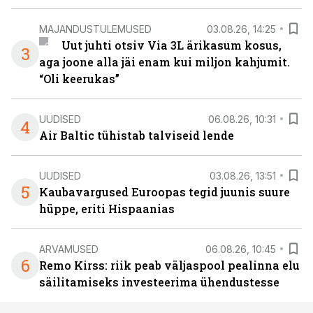
MAJANDUSTULEMUSED
03.08.26, 14:25
Uut juhti otsiv Via 3L ärikasum kosus,
3
aga joone alla jäi enam kui miljon kahjumit.
“Oli keerukas”
UUDISED
06.08.26, 10:31
4
Air Baltic tühistab talviseid lende
UUDISED
03.08.26, 13:51
5
Kaubavargused Euroopas tegid juunis suure
hüppe, eriti Hispaanias
ARVAMUSED
06.08.26, 10:45
6
Remo Kirss: riik peab väljaspool pealinna elu
säilitamiseks investeerima ühendustesse