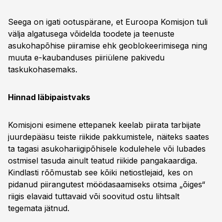
Seega on igati ootuspärane, et Euroopa Komisjon tuli
välja algatusega võidelda toodete ja teenuste
asukohapõhise piiramise ehk geoblokeerimisega ning
muuta e-kaubanduses piiriülene pakivedu
taskukohasemaks.
Hinnad läbipaistvaks
Komisjoni esimene ettepanek keelab piirata tarbijate
juurdepääsu teiste riikide pakkumistele, näiteks saates
ta tagasi asukohariigipõhisele kodulehele või lubades
ostmisel tasuda ainult teatud riikide pangakaardiga.
Kindlasti rõõmustab see kõiki netiostlejaid, kes on
pidanud piirangutest möödasaamiseks otsima „õiges“
riigis elavaid tuttavaid või soovitud ostu lihtsalt
tegemata jätnud.