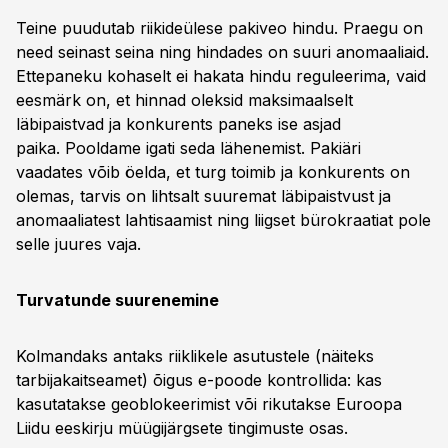
Teine puudutab riikideülese pakiveo hindu. Praegu on
need seinast seina ning hindades on suuri anomaaliaid.
Ettepaneku kohaselt ei hakata hindu reguleerima, vaid
eesmärk on, et hinnad oleksid maksimaalselt
läbipaistvad ja konkurents paneks ise asjad
paika. Pooldame igati seda lähenemist. Pakiäri
vaadates võib öelda, et turg toimib ja konkurents on
olemas, tarvis on lihtsalt suuremat läbipaistvust ja
anomaaliatest lahtisaamist ning liigset bürokraatiat pole
selle juures vaja.
Turvatunde suurenemine
Kolmandaks antaks riiklikele asutustele (näiteks
tarbijakaitseamet) õigus e-poode kontrollida: kas
kasutatakse geoblokeerimist või rikutakse Euroopa
Liidu eeskirju müügijärgsete tingimuste osas.