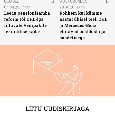
UUDISED
SISUTURUNDUS
04.08.26, 14:47
29.06.26, 15:49
Leedu pensionisamba
Rohkem kui kümme
reform tõi DHL-iga
aastat ühisel teel. DHL
liituvale Venipakile
ja Mercedes-Benz
rekordilise käibe
ehitavad usaldust iga
saadetisega
LIITU UUDISKIRJAGA