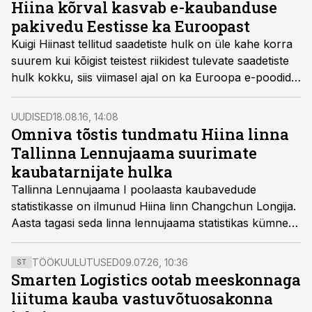
Hiina kõrval kasvab e-kaubanduse
pakivedu Eestisse ka Euroopast
Kuigi Hiinast tellitud saadetiste hulk on üle kahe korra
suurem kui kõigist teistest riikidest tulevate saadetiste
hulk kokku, siis viimasel ajal on ka Euroopa e-poodide
kaubamahud tugevalt kasvama hakanud, teatas
Omniva.
UUDISED
18.08.16, 14:08
Omniva tõstis tundmatu Hiina linna
Tallinna Lennujaama suurimate
kaubatarnijate hulka
Tallinna Lennujaama I poolaasta kaubavedude
statistikasse on ilmunud Hiina linn Changchun Longija.
Aasta tagasi seda linna lennujaama statistikas kümne
suurima hulgas ei olnud. Nüüd on linna sinna tõstnud
Omniva e-kaubanduse äri.
TÖÖKUULUTUSED
09.07.26, 10:36
ST
Smarten Logistics ootab meeskonnaga
liituma kauba vastuvõtuosakonna