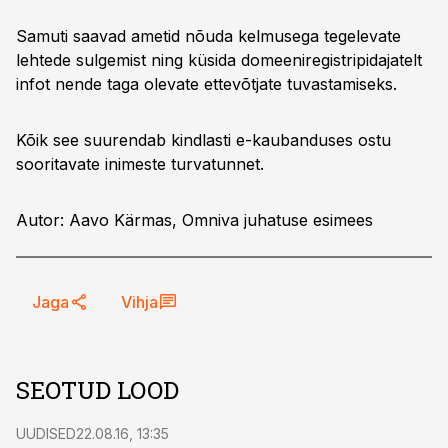
Samuti saavad ametid nõuda kelmusega tegelevate
lehtede sulgemist ning küsida domeeniregistripidajatelt
infot nende taga olevate ettevõtjate tuvastamiseks.
Kõik see suurendab kindlasti e-kaubanduses ostu
sooritavate inimeste turvatunnet.
Autor: Aavo Kärmas, Omniva juhatuse esimees
Jaga
Vihja
SEOTUD LOOD
UUDISED
22.08.16, 13:35