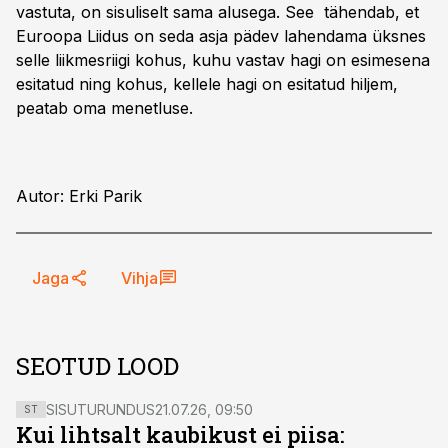
vastuta, on sisuliselt sama alusega. See tähendab, et
Euroopa Liidus on seda asja pädev lahendama üksnes
selle liikmesriigi kohus, kuhu vastav hagi on esimesena
esitatud ning kohus, kellele hagi on esitatud hiljem,
peatab oma menetluse.
Autor: Erki Parik
Jaga
Vihja
SEOTUD LOOD
SISUTURUNDUS
21.07.26, 09:50
ST
Kui lihtsalt kaubikust ei piisa: