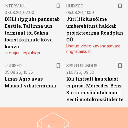
INTERVJUU
UUDISED
07.08.26, 07:00
05.08.26, 11:09
DHLi tippjuht panustab
Jüri liiklussõlme
Eestile. Tallinna uus
ümberehitust hakkab
terminal tõi Saksa
projekteerima Roadplan
logistikahiiule kõva
OÜ
kasvu
Lisatud video kavandatavast
ringristmikust
Intervjuu tippjuhiga
ST
UUDISED
SISUTURUNDUS
05.08.26, 10:35
21.07.26, 09:50
Linas Agro avas
Kui lihtsalt kaubikust
Muugal viljaterminali
ei piisa: Mercedes-Benz
Sprinter sõidutab noori
Eesti motokrossitalente