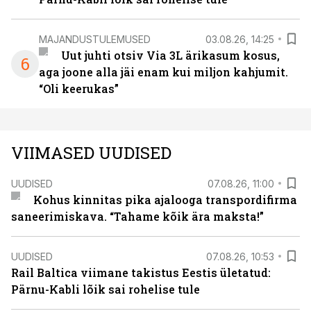
MAJANDUSTULEMUSED
03.08.26, 14:25
Uut juhti otsiv Via 3L ärikasum kosus,
6
aga joone alla jäi enam kui miljon kahjumit.
“Oli keerukas”
VIIMASED UUDISED
UUDISED
07.08.26, 11:00
Kohus kinnitas pika ajalooga transpordifirma
saneerimiskava. “Tahame kõik ära maksta!”
UUDISED
07.08.26, 10:53
Rail Baltica viimane takistus Eestis ületatud:
Pärnu-Kabli lõik sai rohelise tule