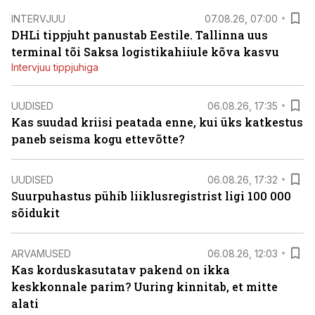
INTERVJUU
07.08.26, 07:00
DHLi tippjuht panustab Eestile. Tallinna uus
terminal tõi Saksa logistikahiiule kõva kasvu
Intervjuu tippjuhiga
UUDISED
06.08.26, 17:35
Kas suudad kriisi peatada enne, kui üks katkestus
paneb seisma kogu ettevõtte?
UUDISED
06.08.26, 17:32
Suurpuhastus pühib liiklusregistrist ligi 100 000
sõidukit
ARVAMUSED
06.08.26, 12:03
Kas korduskasutatav pakend on ikka
keskkonnale parim? Uuring kinnitab, et mitte
alati