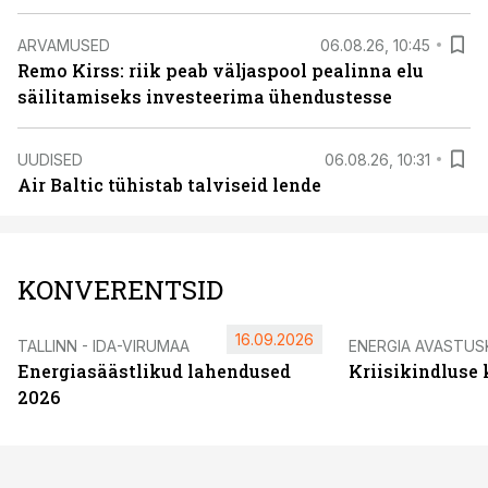
ARVAMUSED
06.08.26, 10:45
Remo Kirss: riik peab väljaspool pealinna elu
säilitamiseks investeerima ühendustesse
UUDISED
06.08.26, 10:31
Air Baltic tühistab talviseid lende
KONVERENTSID
16.09.2026
TALLINN - IDA-VIRUMAA
ENERGIA AVASTUS
Energiasäästlikud lahendused
Kriisikindluse
2026