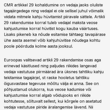
CMR artikkel 29 kohaldumine on vedaja jaoks oluliste
tagajärgedega ning vedajal ei ole sellisel juhul võimalik
viidata mitmele kahju hüvitamist piiravale sättele. Artikli
29 rakendumise korral tuleb vedajal maksta veose
kahjustumise korral hüvitist kogu kauba väärtuses.
Lisaks pikeneb ka nõude esitamise tähtaeg: tavapärase
ühe aasta asemel võib kahjuhüvitise nõudega kohtu
poole pöörduda kolme aasta jooksul.
Euroopas valitsevad artikli 29 rakendamise osas aga
erinevad käsitlused ning paljudes riikides langevad
vedaja vastutuse piirmäärad ära üksnes tahtliku kahju
tekitamise tagajärjel, st raske hooletus tahtliku
õigusvastase tegevuse mõõtu välja ei anna. See on
põhjustanud olukorra, kus veose kadumise või
kahjustumise korral algab võidujooks eri riikide
kohtutesse, sõltuvalt sellest, kui kõrgele on asetatud
vedaja vastutuse piiride äralangemise lävend. Nii