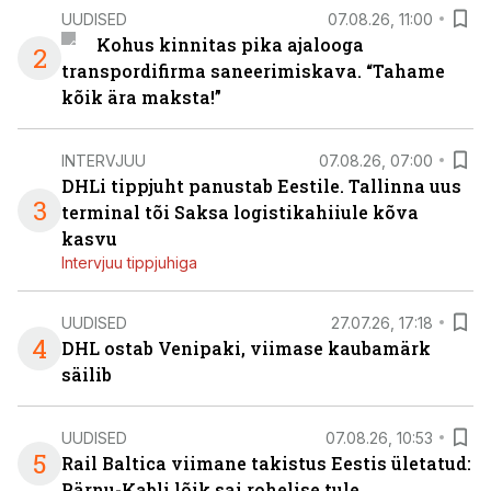
UUDISED
07.08.26, 11:00
Kohus kinnitas pika ajalooga
2
transpordifirma saneerimiskava. “Tahame
kõik ära maksta!”
INTERVJUU
07.08.26, 07:00
DHLi tippjuht panustab Eestile. Tallinna uus
3
terminal tõi Saksa logistikahiiule kõva
kasvu
Intervjuu tippjuhiga
UUDISED
27.07.26, 17:18
4
DHL ostab Venipaki, viimase kaubamärk
säilib
UUDISED
07.08.26, 10:53
5
Rail Baltica viimane takistus Eestis ületatud:
Pärnu-Kabli lõik sai rohelise tule