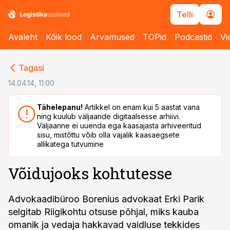
Telli
Avaleht
Kõik lood
Arvamused
TOPid
Podcastid
Vi
cebook
cebook
Tagasi
Twitter)
Twitter)
14.04.14, 11:00
kedIn
kedIn
Tähelepanu!
Artikkel on enam kui 5 aastat vana
ning kuulub väljaande digitaalsesse arhiivi.
ail
ail
Väljaanne ei uuenda ega kaasajasta arhiveeritud
sisu, mistõttu võib olla vajalik kaasaegsete
k
k
allikatega tutvumine
Võidujooks kohtutesse
Advokaadibüroo Borenius advokaat Erki Parik
selgitab Riigikohtu otsuse põhjal, miks kauba
omanik ja vedaja hakkavad vaidluse tekkides