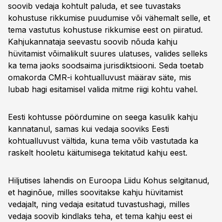
soovib vedaja kohtult paluda, et see tuvastaks
kohustuse rikkumise puudumise või vähemalt selle, et
tema vastutus kohustuse rikkumise eest on piiratud.
Kahjukannataja seevastu soovib nõuda kahju
hüvitamist võimalikult suures ulatuses, valides selleks
ka tema jaoks soodsaima jurisdiktsiooni. Seda toetab
omakorda CMR-i kohtualluvust määrav säte, mis
lubab hagi esitamisel valida mitme riigi kohtu vahel.
Eesti kohtusse pöördumine on seega kasulik kahju
kannatanul, samas kui vedaja sooviks Eesti
kohtualluvust vältida, kuna tema võib vastutada ka
raskelt hooletu käitumisega tekitatud kahju eest.
Hiljutises lahendis on Euroopa Liidu Kohus selgitanud,
et haginõue, milles soovitakse kahju hüvitamist
vedajalt, ning vedaja esitatud tuvastushagi, milles
vedaja soovib kindlaks teha, et tema kahju eest ei