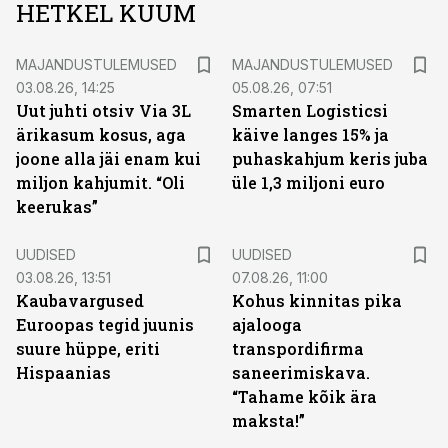
HETKEL KUUM
MAJANDUSTULEMUSED
MAJANDUSTULEMUSED
03.08.26, 14:25
05.08.26, 07:51
Uut juhti otsiv Via 3L
Smarten Logisticsi
ärikasum kosus, aga
käive langes 15% ja
joone alla jäi enam kui
puhaskahjum keris juba
miljon kahjumit. “Oli
üle 1,3 miljoni euro
keerukas”
UUDISED
UUDISED
03.08.26, 13:51
07.08.26, 11:00
Kaubavargused
Kohus kinnitas pika
Euroopas tegid juunis
ajalooga
suure hüppe, eriti
transpordifirma
Hispaanias
saneerimiskava.
“Tahame kõik ära
maksta!”