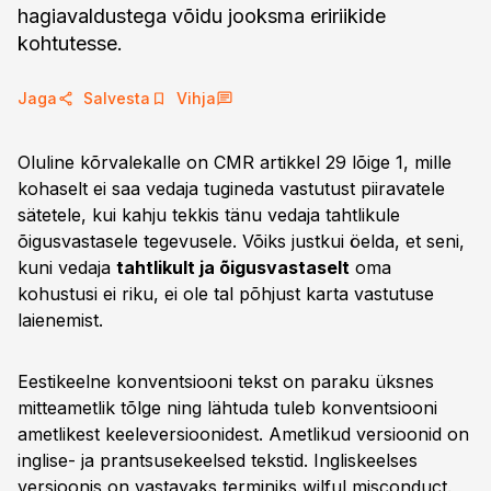
hagiavaldustega võidu jooksma eririikide
kohtutesse.
Jaga
Salvesta
Vihja
Oluline kõrvalekalle on CMR artikkel 29 lõige 1, mille
kohaselt ei saa vedaja tugineda vastutust piiravatele
sätetele, kui kahju tekkis tänu vedaja tahtlikule
õigusvastasele tegevusele. Võiks justkui öelda, et seni,
kuni vedaja
tahtlikult ja õigusvastaselt
oma
kohustusi ei riku, ei ole tal põhjust karta vastutuse
laienemist.
Eestikeelne konventsiooni tekst on paraku üksnes
mitteametlik tõlge ning lähtuda tuleb konventsiooni
ametlikest keeleversioonidest. Ametlikud versioonid on
inglise- ja prantsusekeelsed tekstid. Ingliskeelses
versioonis on vastavaks terminiks wilful misconduct.