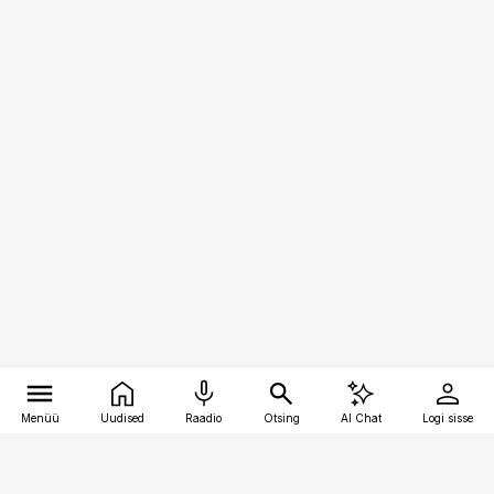
Menüü
Uudised
Raadio
Otsing
AI Chat
Logi sisse