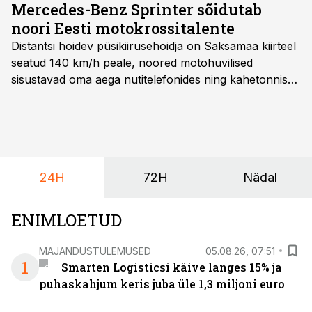
Mercedes-Benz Sprinter sõidutab
noori Eesti motokrossitalente
Distantsi hoidev püsikiirusehoidja on Saksamaa kiirteel
seatud 140 km/h peale, noored motohuvilised
sisustavad oma aega nutitelefonides ning kahetonnises
järelhaagises veerevad kaasa krossitsiklid koos vajaliku
varustusega. Õige pea on Prantsusmaal, Romagnes
algamas juuniorite motokrossi
maailmameistrivõistlused.
24H
72H
Nädal
ENIMLOETUD
MAJANDUSTULEMUSED
05.08.26, 07:51
1
Smarten Logisticsi käive langes 15% ja
puhaskahjum keris juba üle 1,3 miljoni euro