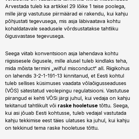
Arvestada tuleb ka artikkel 29 lõike 1 teise poolega,
mille järgi vastutuse piirmäärad ei rakendu, kui kahju
põhjustati tegevusega, mis asja läbivaatava kohtu
kohaldatavale seadusele võrdsustatakse tahtliku
õigusvastase tegevusega.
Seega viitab konventsioon asja lahendava kohtu
riigisisesele õigusele, mille alusel tuleb kindlaks teha,
mida mõista termini „wilful misconduct“ all. Riigikohus
on lahendis 3-2-1-191-13 kinnitanud, et Eesti kohtul
tuleb sellises küsimuses vaadata võlaõigusseaduses
(VÕS) sätestatud veolepingu regulatsiooni. Vastutuse
piirangud ei kehti VÕSi järgi juhul, kui vedaja on kahju
tekitanud tahtlikult või
raske hooletuse
tõttu. Seega,
kui asi jõuab Eesti kohtusse, tuleb vedajal vastutada
kahju tekkimise eest täies ulatuses ka juhul, kui kahju
on tekkinud tema raske hooletuse tõttu.