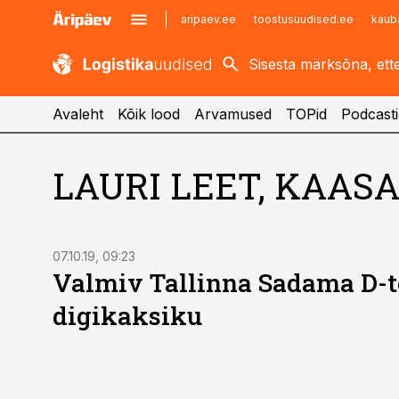
aripaev.ee
toostusuudised.ee
kaub
kaubandus.ee
imelineajalugu.ee
kinnisvarauudised.ee
imelineteadus.ee
Avaleht
Kõik lood
Arvamused
TOPid
Podcasti
LAURI LEET, KAAS
07.10.19, 09:23
Valmiv Tallinna Sadama D-t
digikaksiku