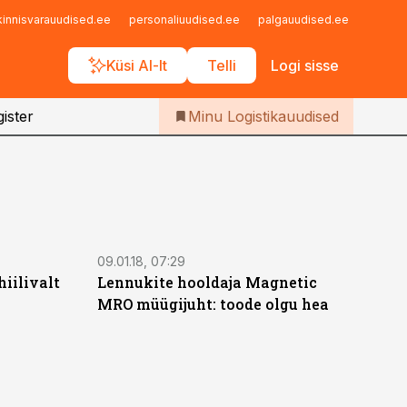
Iseteenindus
kinnisvarauudised.ee
personaliuudised.ee
palgauudised.ee
finant
Telli Logistikauudised
Küsi AI-lt
Telli
Logi sisse
ister
Minu Logistikauudised
09.01.18, 07:29
hiilivalt
Lennukite hooldaja Magnetic
MRO müügijuht: toode olgu hea