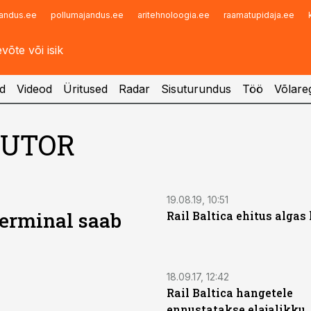
andus.ee
pollumajandus.ee
aritehnoloogia.ee
raamatupidaja.ee
Infopank
Radar
d
Videod
Üritused
Radar
Sisuturundus
Töö
Võlareg
AUTOR
19.08.19, 10:51
erminal saab
Rail Baltica ehitus algas 
18.09.17, 12:42
Rail Baltica hangetele
ennustatakse elajalikku