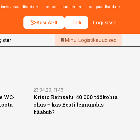
Iseteenindus
kinnisvarauudised.ee
personaliuudised.ee
palgauudised.ee
finant
Telli Logistikauudised
Küsi AI-lt
Telli
Logi sisse
ister
Minu Logistikauudised
23.04.20, 11:46
te WC-
Kristo Reinsalu: 40 000 töökohta
toota
ohus – kas Eesti lennundus
hääbub?