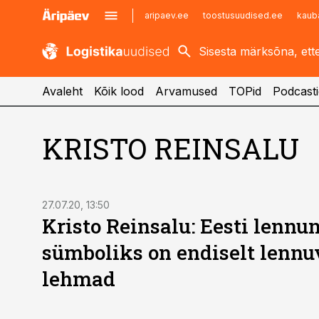
aripaev.ee
toostusuudised.ee
kaub
kaubandus.ee
imelineajalugu.ee
kinnisvarauudised.ee
imelineteadus.ee
Avaleht
Kõik lood
Arvamused
TOPid
Podcasti
KRISTO REINSALU
27.07.20, 13:50
Kristo Reinsalu: Eesti lennu
sümboliks on endiselt lennuv
lehmad