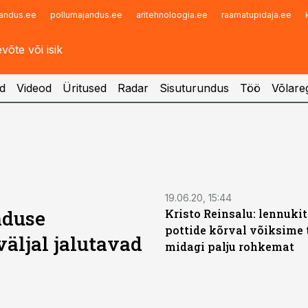
andus.ee
pollumajandus.ee
aritehnoloogia.ee
raamatupidaja.ee
Infopank
Radar
d
Videod
Üritused
Radar
Sisuturundus
Töö
Võlareg
19.06.20, 15:44
nduse
Kristo Reinsalu: lennuki
pottide kõrval võiksime 
äljal jalutavad
midagi palju rohkemat