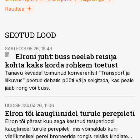
Raudtee
SEOTUD LOOD
SAATED
18.05.26, 18:49
Elroni juht: buss neelab reisija
kohta kaks korda rohkem toetust
Tänavu kevadel toimunud konverentsil “Transport ja
liikuvus” peetud debatis püüti välja selgitada, kas peale
jääb rong või buss.
UUDISED
24.04.26, 11:06
Elron tõi kaugliinidel turule perepileti
Elron tõi pärast kuu aega kestnud testperioodi
kaugliinidel turule perepileti, mis võimaldab kuni
viieliikmelisel perel broneerida rongis reisiks kindlate