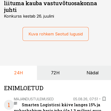
liituma kauba vastuvõtuosakonna
juhti
Konkurss kestab 26. juulini
Kuva rohkem Seotud lugusid
24H
72H
Nädal
ENIMLOETUD
MAJANDUSTULEMUSED
05.08.26, 07:51
1
Smarten Logisticsi käive langes 15% ja
puhaskahjum keris juba üle 1,3 miljoni euro