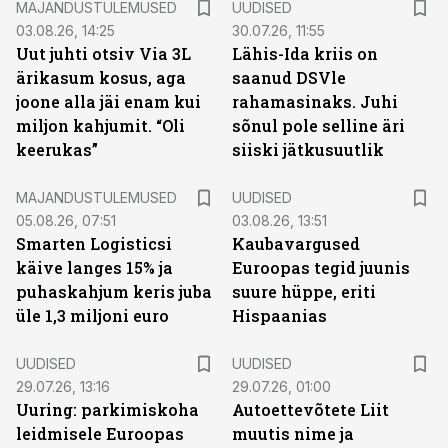
MAJANDUSTULEMUSED
UUDISED
03.08.26, 14:25
30.07.26, 11:55
Uut juhti otsiv Via 3L
Lähis-Ida kriis on
ärikasum kosus, aga
saanud DSVle
joone alla jäi enam kui
rahamasinaks. Juhi
miljon kahjumit. “Oli
sõnul pole selline äri
keerukas”
siiski jätkusuutlik
MAJANDUSTULEMUSED
UUDISED
05.08.26, 07:51
03.08.26, 13:51
Smarten Logisticsi
Kaubavargused
käive langes 15% ja
Euroopas tegid juunis
puhaskahjum keris juba
suure hüppe, eriti
üle 1,3 miljoni euro
Hispaanias
UUDISED
UUDISED
29.07.26, 13:16
29.07.26, 01:00
Uuring: parkimiskoha
Autoettevõtete Liit
leidmisele Euroopas
muutis nime ja