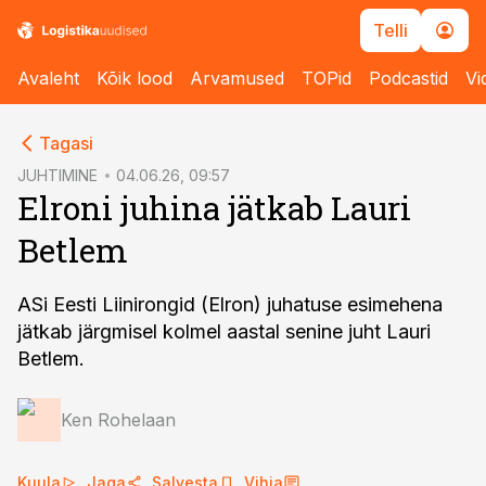
Telli
Avaleht
Kõik lood
Arvamused
TOPid
Podcastid
Vi
cebook
Tagasi
Twitter)
JUHTIMINE
04.06.26, 09:57
Elroni juhina jätkab Lauri
kedIn
Betlem
ail
k
ASi Eesti Liinirongid (Elron) juhatuse esimehena
jätkab järgmisel kolmel aastal senine juht Lauri
Betlem.
Ken Rohelaan
Kuula
Jaga
Salvesta
Vihja