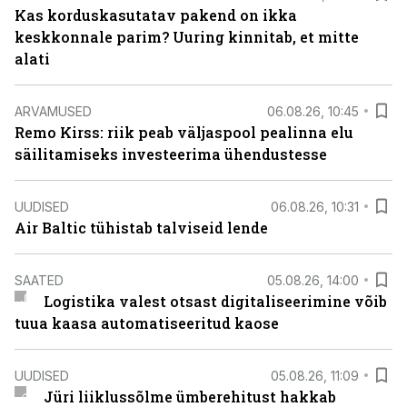
Kas korduskasutatav pakend on ikka
keskkonnale parim? Uuring kinnitab, et mitte
alati
ARVAMUSED
06.08.26, 10:45
Remo Kirss: riik peab väljaspool pealinna elu
säilitamiseks investeerima ühendustesse
UUDISED
06.08.26, 10:31
Air Baltic tühistab talviseid lende
SAATED
05.08.26, 14:00
Logistika valest otsast digitaliseerimine võib
tuua kaasa automatiseeritud kaose
UUDISED
05.08.26, 11:09
Jüri liiklussõlme ümberehitust hakkab