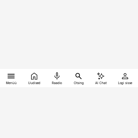
Menüü
Uudised
Raadio
Otsing
AI Chat
Logi sisse
Vana-Lõuna 39/1, 19094 Tallinn
(+372) 667 0111
logistikauudised@logistikauudised.ee