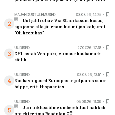
MAJANDUSTULEMUSED
03.08.26, 14:25
Uut juhti otsiv Via 3L ärikasum kosus,
2
aga joone alla jäi enam kui miljon kahjumit.
“Oli keerukas”
UUDISED
27.07.26, 17:18
3
DHL ostab Venipaki, viimase kaubamärk
säilib
UUDISED
03.08.26, 13:51
4
Kaubavargused Euroopas tegid juunis suure
hüppe, eriti Hispaanias
UUDISED
05.08.26, 11:09
Jüri liiklussõlme ümberehitust hakkab
5
projekteerima Roadplan OÜ