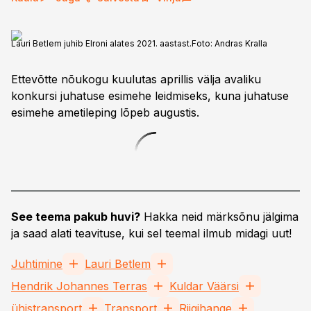
Lauri Betlem juhib Elroni alates 2021. aastast.
Foto:
Andras Kralla
Ettevõtte nõukogu kuulutas aprillis välja avaliku
konkursi juhatuse esimehe leidmiseks, kuna juhatuse
esimehe ametileping lõpeb augustis.
See teema pakub huvi?
Hakka neid märksõnu jälgima
ja saad alati teavituse, kui sel teemal ilmub midagi uut!
Juhtimine
Lauri Betlem
Hendrik Johannes Terras
Kuldar Väärsi
ühistransport
Transport
Riigihange