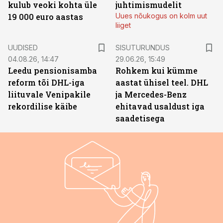
kulub veoki kohta üle
juhtimismudelit
19 000 euro aastas
Uues nõukogus on kolm uut
liiget
ST
UUDISED
SISUTURUNDUS
04.08.26, 14:47
29.06.26, 15:49
Leedu pensionisamba
Rohkem kui kümme
reform tõi DHL-iga
aastat ühisel teel. DHL
liituvale Venipakile
ja Mercedes-Benz
rekordilise käibe
ehitavad usaldust iga
saadetisega