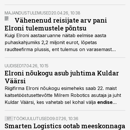
istekohtadega ala ja sõita kuni poole soodsamalt kui
viis eraldi piletit ostes. Perepilet on saadaval nii edela-,
MAJANDUSTULEMUSED
20.04.26, 10:38
ida- kui lõunasuuna liinidel.
Vähenenud reisijate arv pani
Elroni tulemustele põntsu
Kuigi Elroni aastaaruanne näitab eelmise aasta
puhaskahjumiks 2,2 miljonit eurot, lõpetas
raudteefirma plussis, ent tulemus on varasemast
kesisem.
UUDISED
17.04.26, 10:15
Elroni nõukogu asub juhtima Kuldar
Väärsi
Riigifirma Elroni nõukogu esimeheks saab 22. maist
kaitsetööstusettevõtte Milrem Robotics asutaja ja juht
Kuldar Väärsi, kes vahetab sel kohal välja
endise
Harju Elektri kontserni juhi
Andres Allikmäe, kelle
volitused lõpevad päev varem.
TÖÖKUULUTUSED
09.07.26, 10:36
ST
Smarten Logistics ootab meeskonnaga