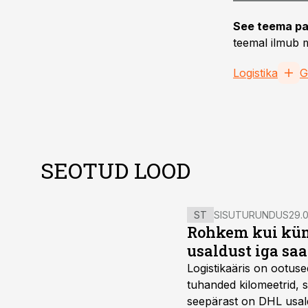
See teema pa
teemal ilmub m
Logistika
G
SEOTUD LOOD
ST
SISUTURUNDUS
29.0
Rohkem kui kümm
usaldust iga sa
Logistikaäris on ootuse
tuhanded kilomeetrid, s
seepärast on DHL usal