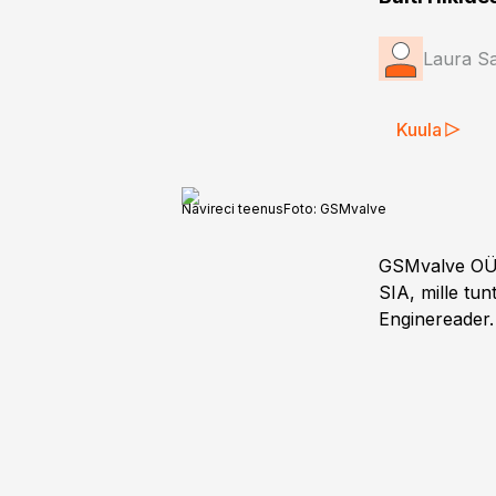
Laura S
Kuula
Navireci teenus
Foto:
GSMvalve
GSMvalve OÜ o
SIA, mille t
Enginereader.