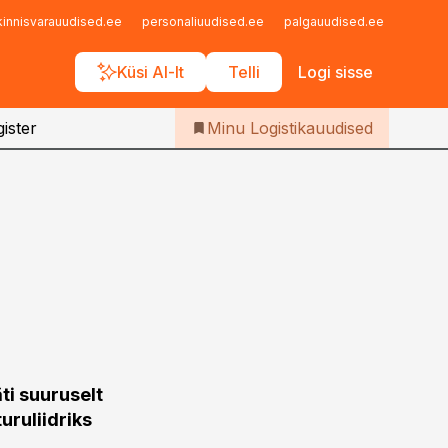
Iseteenindus
kinnisvarauudised.ee
personaliuudised.ee
palgauudised.ee
finant
Telli Logistikauudised
Küsi AI-lt
Telli
Logi sisse
ister
Minu Logistikauudised
ti suuruselt
ruliidriks