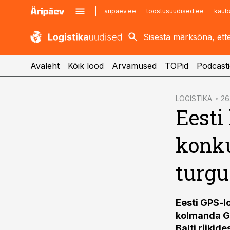
aripaev.ee
toostusuudised.ee
kaub
kaubandus.ee
imelineajalugu.ee
kinnisvarauudised.ee
imelineteadus.ee
Avaleht
Kõik lood
Arvamused
TOPid
Podcasti
cebook
LOGISTIKA
26.
Eesti
Twitter)
kedIn
konku
ail
turgu
k
Eesti GPS-l
kolmanda GP
Balti riikide