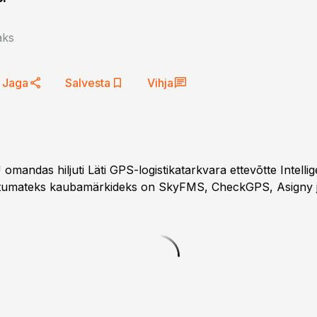
aks
Jaga
Salvesta
Vihja
mandas hiljuti Läti GPS-logistikatarkvara ettevõtte Intelli
untumateks kaubamärkideks on SkyFMS, CheckGPS, Asigny 