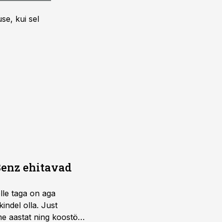
se, kui sel
Benz ehitavad
elle taga on aga
indel olla. Just
e aastat ning koostöö