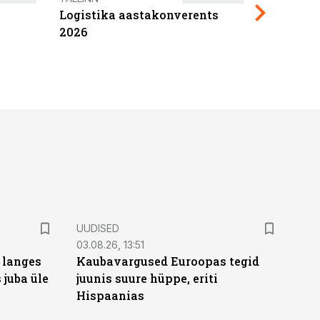
Logistika aastakonverents
2027
2026
UUDISED
03.08.26, 13:51
 langes
Kaubavargused Euroopas tegid
 juba üle
juunis suure hüppe, eriti
Hispaanias