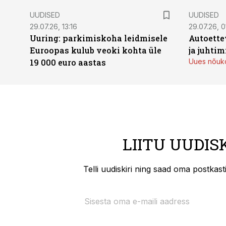
UUDISED
UUDISED
29.07.26, 13:16
29.07.26, 0
Uuring: parkimiskoha leidmisele
Autoette
Euroopas kulub veoki kohta üle
ja juhti
19 000 euro aastas
Uues nõuko
LIITU UUDIS
Telli uudiskiri ning saad oma postkas