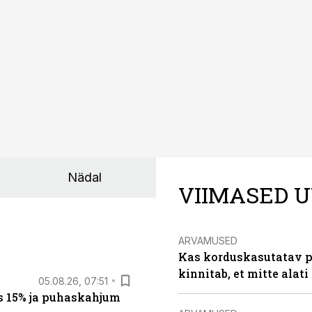
ksul kujunenud oluliseks osaks ettevõtte igapäevasest tööst
Nädal
VIIMASED U
ARVAMUSED
Kas korduskasutatav p
kinnitab, et mitte alati
05.08.26, 07:51
s 15% ja puhaskahjum