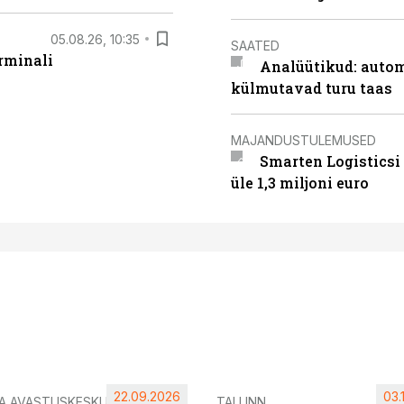
05.08.26, 10:35
SAATED
rminali
Analüütikud: auto
külmutavad turu taas
MAJANDUSTULEMUSED
Smarten Logisticsi
üle 1,3 miljoni euro
22.09.2026
03.
IA AVASTUSKESKUS
TALLINN