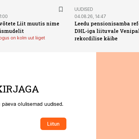
UUDISED
1:00
04.08.26, 14:47
võtete Liit muutis nime
Leedu pensionisamba ref
mismudelit
DHL-iga liituvale Venipa
gus on kolm uut liiget
rekordilise käibe
KIRJAGA
ti päeva olulisemad uudised.
Liitun