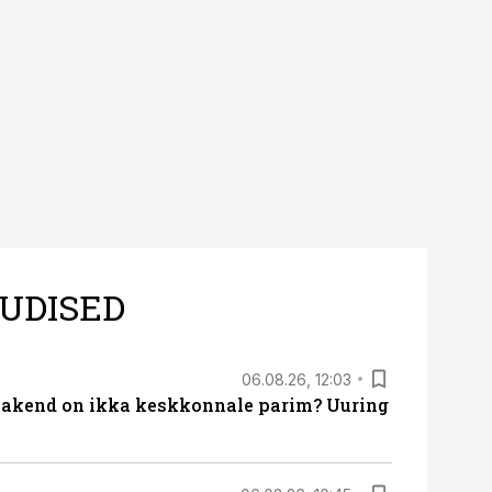
.
UDISED
06.08.26, 12:03
akend on ikka keskkonnale parim? Uuring