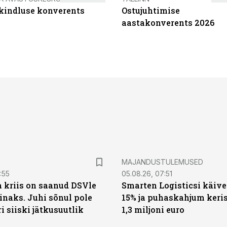
ikindluse konverents
Ostujuhtimise
aastakonverents 2026
MAJANDUSTULEMUSED
:55
05.08.26, 07:51
a kriis on saanud DSVle
Smarten Logisticsi käive
naks. Juhi sõnul pole
15% ja puhaskahjum keris
ri siiski jätkusuutlik
1,3 miljoni euro