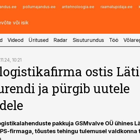
andus.ee
pollumajandus.ee
aritehnoloogia.ee
raamatupidaja.ee
Infopank
Radar
d
Videod
Üritused
Radar
Sisuturundus
Töö
Võlareg
11.24, 10:21
 logistikafirma ostis Läti
rendi ja pürgib uutele
dele
ogistikalahenduste pakkuja GSMvalve OÜ ühines Lä
S-firmaga, tõustes tehingu tulemusel valdkonna tu
s.