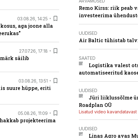
ARVAMUSED
Remo Kirss: riik peab v
investeerima ühendust
03.08.26, 14:25
 kosus, aga joone alla
keerukas”
UUDISED
Air Baltic tühistab talv
27.07.26, 17:18
märk säilib
SAATED
Logistika valest ot
automatiseeritud kaos
03.08.26, 13:51
s suure hüppe, eriti
UUDISED
Jüri liiklussõlme 
Roadplan OÜ
Lisatud video kavandatavast r
05.08.26, 11:09
 hakkab projekteerima
UUDISED
Linas Agro avas Mu