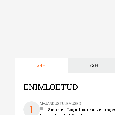
Vehoga on selle aja joo
24H
72H
ENIMLOETUD
MAJANDUSTULEMUSED
1
Smarten Logisticsi käive lange