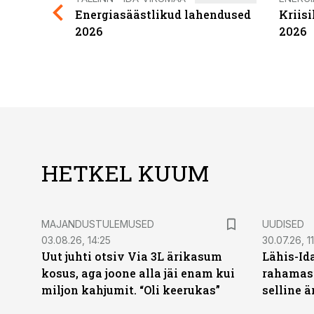
Energiasäästlikud lahendused
Kriis
2026
2026
HETKEL KUUM
MAJANDUSTULEMUSED
UUDISED
03.08.26, 14:25
30.07.26, 11
Uut juhti otsiv Via 3L ärikasum
Lähis-Id
kosus, aga joone alla jäi enam kui
rahamasi
miljon kahjumit. “Oli keerukas”
selline ä