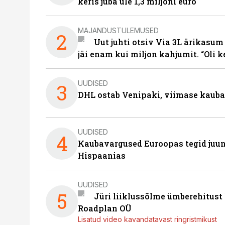
keris juba üle 1,3 miljoni euro
MAJANDUSTULEMUSED
2
Uut juhti otsiv Via 3L ärikasum
jäi enam kui miljon kahjumit. “Oli 
UUDISED
3
DHL ostab Venipaki, viimase kauba
UUDISED
4
Kaubavargused Euroopas tegid juuni
Hispaanias
UUDISED
5
Jüri liiklussõlme ümberehitust
Roadplan OÜ
Lisatud video kavandatavast ringristmikust