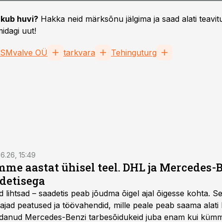
kub huvi?
Hakka neid märksõnu jälgima ja saad alati teavitu
idagi uut!
SMvalve OÜ
tarkvara
Tehinguturg
6.26, 15:49
e aastat ühisel teel. DHL ja Mercedes-
adetisega
d lihtsad – saadetis peab jõudma õigel ajal õigesse kohta. S
ajad peatused ja töövahendid, mille peale peab saama alati k
danud Mercedes-Benzi tarbesõidukeid juba enam kui kümm