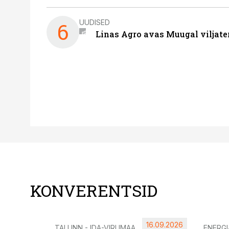
UUDISED
6
Linas Agro avas Muugal viljate
KONVERENTSID
16.09.2026
TALLINN - IDA-VIRUMAA
ENERG