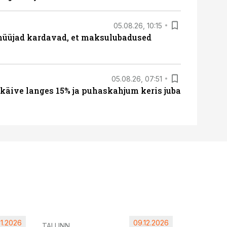
05.08.26, 10:15
müüjad kardavad, et maksulubadused
05.08.26, 07:51
 käive langes 15% ja puhaskahjum keris juba
11.2026
09.12.2026
Pärnu ta
TALLINN