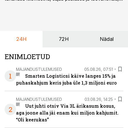
mille peale peab saama alati kindel olla. Just seepärast
on DHL usaldanud Mercedes-Benzi tarbesõidukeid
juba enam kui kümme aastat ning koostöö Vehoga on
selle aja jooksul kujunenud oluliseks osaks ettevõtte
igapäevasest tööst.
24H
72H
Nädal
ENIMLOETUD
MAJANDUSTULEMUSED
05.08.26, 07:51
1
Smarten Logisticsi käive langes 15% ja
puhaskahjum keris juba üle 1,3 miljoni euro
MAJANDUSTULEMUSED
03.08.26, 14:25
Uut juhti otsiv Via 3L ärikasum kosus,
2
aga joone alla jäi enam kui miljon kahjumit.
“Oli keerukas”