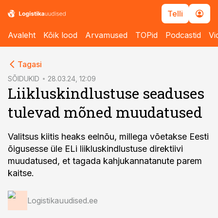
Telli
Avaleht
Kõik lood
Arvamused
TOPid
Podcastid
Vi
cebook
Tagasi
Twitter)
SÕIDUKID
28.03.24, 12:09
Liikluskindlustuse seaduses
kedIn
tulevad mõned muudatused
ail
k
Valitsus kiitis heaks eelnõu, millega võetakse Eesti
õigusesse üle ELi liikluskindlustuse direktiivi
muudatused, et tagada kahjukannatanute parem
kaitse.
Logistikauudised.ee