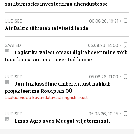
säilitamiseks investeerima ühendustesse
UUDISED
06.08.26, 10:31
Air Baltic tühistab talviseid lende
SAATED
05.08.26, 14:00
Logistika valest otsast digitaliseerimine võib
tuua kaasa automatiseeritud kaose
UUDISED
05.08.26, 11:09
Jüri liiklussõlme ümberehitust hakkab
projekteerima Roadplan OÜ
Lisatud video kavandatavast ringristmikust
UUDISED
05.08.26, 10:35
Linas Agro avas Muugal viljaterminali