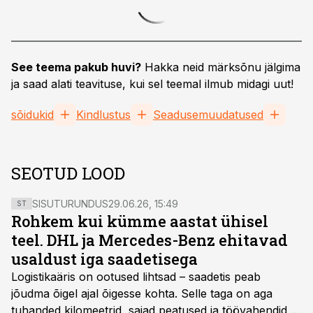
See teema pakub huvi?
Hakka neid märksõnu jälgima
ja saad alati teavituse, kui sel teemal ilmub midagi uut!
sõidukid
Kindlustus
Seadusemuudatused
SEOTUD LOOD
SISUTURUNDUS
29.06.26, 15:49
ST
Rohkem kui kümme aastat ühisel
teel. DHL ja Mercedes-Benz ehitavad
usaldust iga saadetisega
Logistikaäris on ootused lihtsad – saadetis peab
jõudma õigel ajal õigesse kohta. Selle taga on aga
tuhanded kilomeetrid, sajad peatused ja töövahendid,