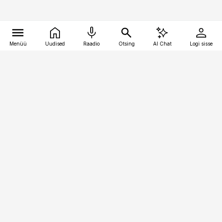
Menüü
Uudised
Raadio
Otsing
AI Chat
Logi sisse
Vana-Lõuna 39/1, 19094 Tallinn
(+372) 667 0111
logistikauudised@logistikauudised.ee
Telli
Reklaam
Firmast
Sisu kasutamisõigused
Ajakirjaniku
eetikakoodeks
Üldtingimused
Privaatsustingimused
Küpsiste poliitika
KKK