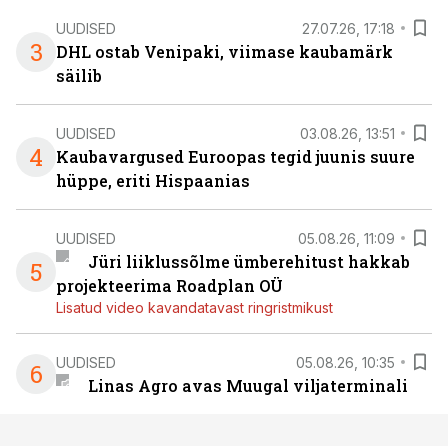
UUDISED
27.07.26, 17:18
3
DHL ostab Venipaki, viimase kaubamärk
säilib
UUDISED
03.08.26, 13:51
4
Kaubavargused Euroopas tegid juunis suure
hüppe, eriti Hispaanias
UUDISED
05.08.26, 11:09
Jüri liiklussõlme ümberehitust hakkab
5
projekteerima Roadplan OÜ
Lisatud video kavandatavast ringristmikust
UUDISED
05.08.26, 10:35
6
Linas Agro avas Muugal viljaterminali