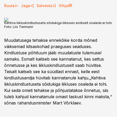
Kuula
Jaga
Salvesta
Vihja
Kehtiva liikluskindlustuseta sõidukiga liikluses endiselt osaleda ei tohi.
Foto:
Liis Treimann
Muudatusega tehakse ennekõike korda mõned
väiksemad kitsaskohad praeguses seaduses.
Kindlustuse põhituum jääb muudatuste tulemusel
samaks. Esmalt kaitseb see kannatanut, kes sattus
õnnetusse ja kes liikluskindlustuselt saab hüvitise.
Teisalt kaitseb see ka süüdlast ennast, kelle eest
kindlustusandja hüvitab kannatanule kahju.„Kehtiva
liikluskindlustuseta sõidukiga liikluses osaleda ei tohi.
Kui seda ometi tehakse ja põhjustatakse õnnetus, siis
tuleb kahjud kannatanule omast taskust kinni maksta,“
sõnas rahandusminister Mart Võrklaev.