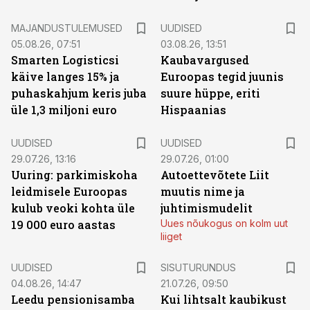
MAJANDUSTULEMUSED
UUDISED
05.08.26, 07:51
03.08.26, 13:51
Smarten Logisticsi
Kaubavargused
käive langes 15% ja
Euroopas tegid juunis
puhaskahjum keris juba
suure hüppe, eriti
üle 1,3 miljoni euro
Hispaanias
UUDISED
UUDISED
29.07.26, 13:16
29.07.26, 01:00
Uuring: parkimiskoha
Autoettevõtete Liit
leidmisele Euroopas
muutis nime ja
kulub veoki kohta üle
juhtimismudelit
19 000 euro aastas
Uues nõukogus on kolm uut
liiget
ST
UUDISED
SISUTURUNDUS
04.08.26, 14:47
21.07.26, 09:50
Leedu pensionisamba
Kui lihtsalt kaubikust