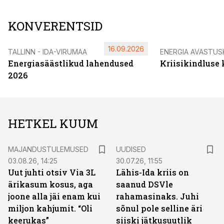
KONVERENTSID
16.09.2026
TALLINN - IDA-VIRUMAA
ENERGIA AVASTUS
Energiasäästlikud lahendused
Kriisikindluse
2026
HETKEL KUUM
MAJANDUSTULEMUSED
UUDISED
03.08.26, 14:25
30.07.26, 11:55
Uut juhti otsiv Via 3L
Lähis-Ida kriis on
ärikasum kosus, aga
saanud DSVle
joone alla jäi enam kui
rahamasinaks. Juhi
miljon kahjumit. “Oli
sõnul pole selline äri
keerukas”
siiski jätkusuutlik