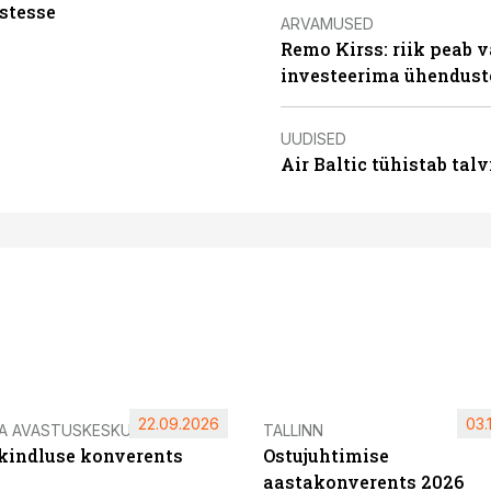
stesse
ARVAMUSED
Remo Kirss: riik peab v
investeerima ühendust
UUDISED
Air Baltic tühistab talv
22.09.2026
03.
IA AVASTUSKESKUS
TALLINN
ikindluse konverents
Ostujuhtimise
aastakonverents 2026