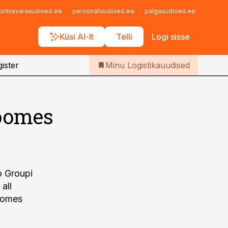
Iseteenindus
kinnisvarauudised.ee
personaliuudised.ee
palgauudised.ee
finant
Telli Logistikauudised
Küsi AI-lt
Telli
Logi sisse
ister
Minu Logistikauudised
oomes
o Groupi
all
Soomes