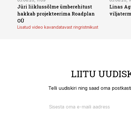
Jüri liiklussõlme ümberehitust
Linas Ag
hakkab projekteerima Roadplan
viljaterm
OÜ
Lisatud video kavandatavast ringristmikust
LIITU UUDIS
Telli uudiskiri ning saad oma postkas