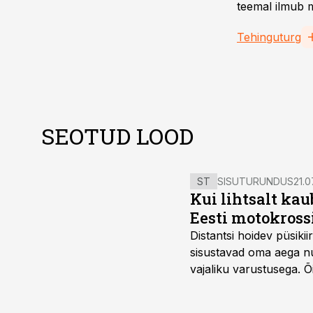
teemal ilmub m
Tehinguturg
SEOTUD LOOD
ST
SISUTURUNDUS
21.0
Kui lihtsalt kau
Eesti motokross
Distantsi hoidev püsik
sisustavad oma aega nu
vajaliku varustusega. 
maailmameistrivõistluse