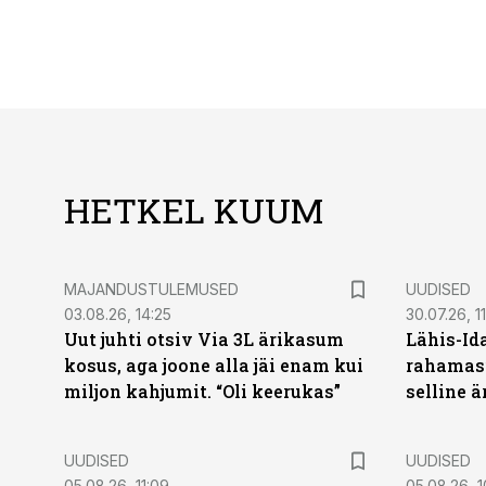
HETKEL KUUM
MAJANDUSTULEMUSED
UUDISED
03.08.26, 14:25
30.07.26, 11
Uut juhti otsiv Via 3L ärikasum
Lähis-Id
kosus, aga joone alla jäi enam kui
rahamasi
miljon kahjumit. “Oli keerukas”
selline ä
UUDISED
UUDISED
05.08.26, 11:09
05.08.26, 1