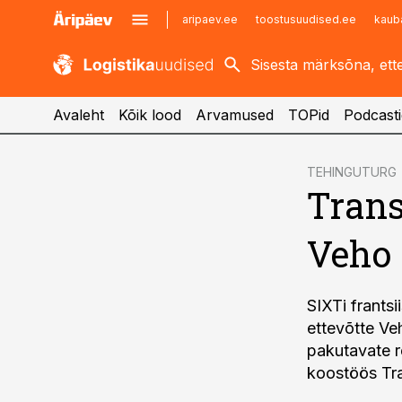
aripaev.ee
toostusuudised.ee
kaub
kaubandus.ee
imelineajalugu.ee
kinnisvarauudised.ee
imelineteadus.ee
Avaleht
Kõik lood
Arvamused
TOPid
Podcasti
cebook
TEHINGUTURG
Tran
Twitter)
kedIn
Veho 
ail
k
SIXTi frants
ettevõtte Ve
pakutavate r
koostöös Tr