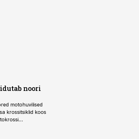
õidutab noori
ored motohuvilised
a krossitsiklid koos
tokrossi