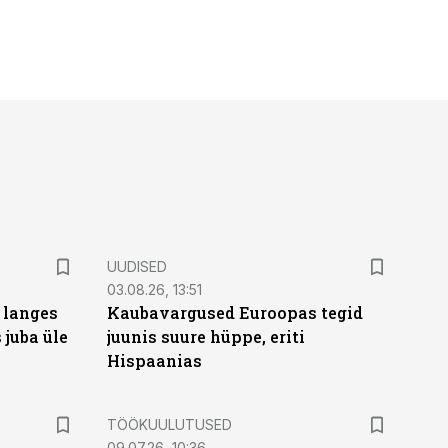
UUDISED
03.08.26, 13:51
 langes
Kaubavargused Euroopas tegid
 juba üle
juunis suure hüppe, eriti
Hispaanias
ST
TÖÖKUULUTUSED
09.07.26, 10:36