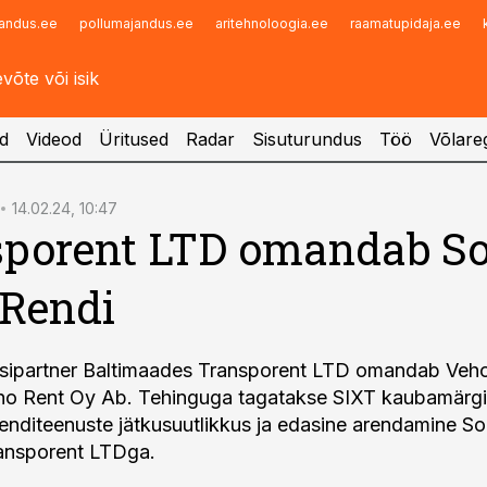
andus.ee
pollumajandus.ee
aritehnoloogia.ee
raamatupidaja.ee
Infopank
Radar
d
Videod
Üritused
Radar
Sisuturundus
Töö
Võlareg
14.02.24, 10:47
sporent LTD omandab S
Rendi
iisipartner Baltimaades Transporent LTD omandab Veh
ho Rent Oy Ab. Tehinguga tagatakse SIXT kaubamärgi 
enditeenuste jätkusuutlikkus ja edasine arendamine 
ansporent LTDga.