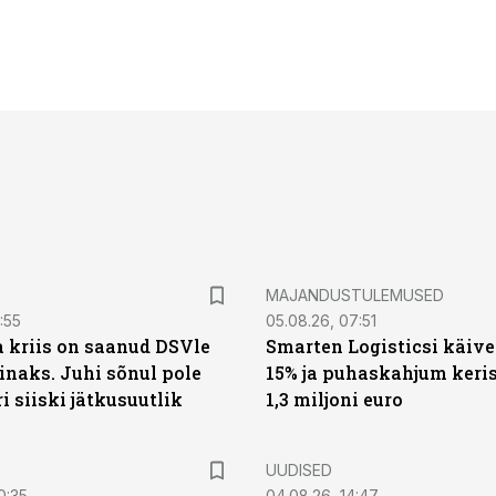
MAJANDUSTULEMUSED
:55
05.08.26, 07:51
a kriis on saanud DSVle
Smarten Logisticsi käive
naks. Juhi sõnul pole
15% ja puhaskahjum keris
ri siiski jätkusuutlik
1,3 miljoni euro
UUDISED
0:35
04.08.26, 14:47