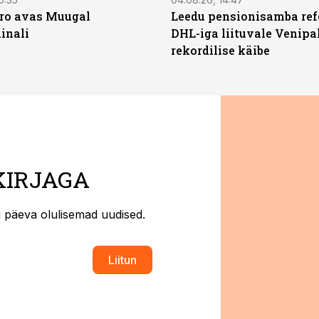
ro avas Muugal
Leedu pensionisamba ref
inali
DHL-iga liituvale Venipa
rekordilise käibe
KIRJAGA
ti päeva olulisemad uudised.
Liitun