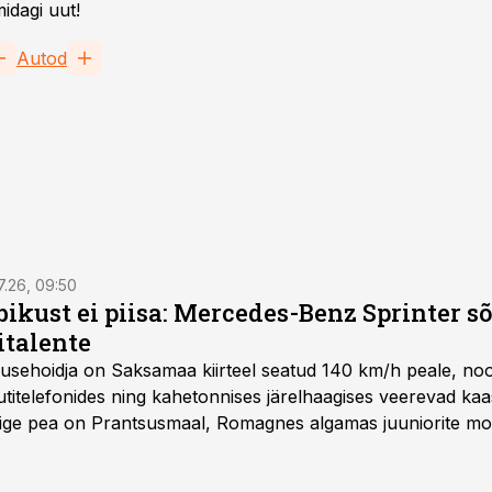
idagi uut!
Autod
7.26, 09:50
bikust ei piisa: Mercedes-Benz Sprinter s
italente
iirusehoidja on Saksamaa kiirteel seatud 140 km/h peale, no
titelefonides ning kahetonnises järelhaagises veerevad kaas
Õige pea on Prantsusmaal, Romagnes algamas juuniorite mo
d.