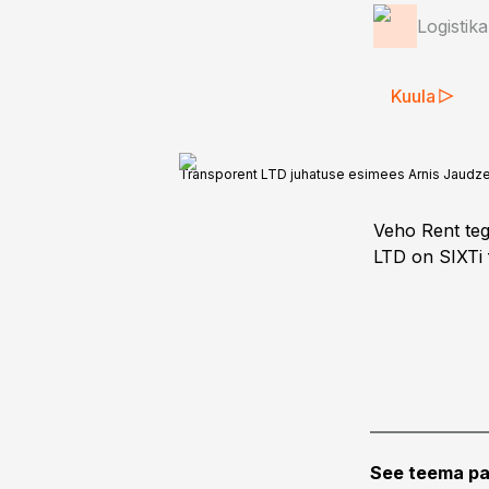
Logistik
Kuula
Transporent LTD juhatuse esimees Arnis Jaudz
Veho Rent teg
LTD on SIXTi fr
See teema pa