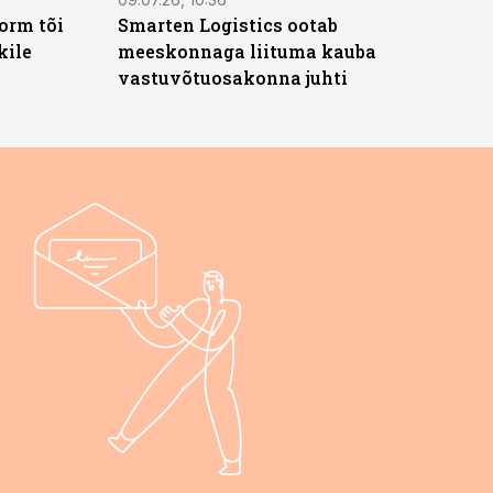
orm tõi
Smarten Logistics ootab
kile
meeskonnaga liituma kauba
vastuvõtuosakonna juhti