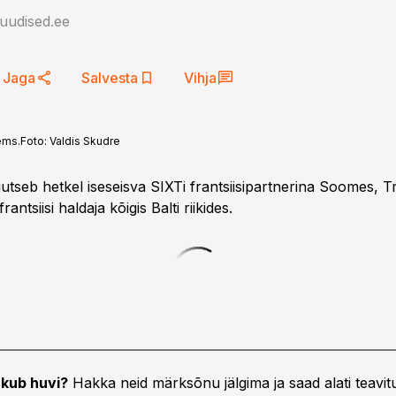
auudised.ee
Jaga
Salvesta
Vihja
ems.
Foto:
Valdis Skudre
utseb hetkel iseseisva SIXTi frantsiisipartnerina Soomes, 
antsiisi haldaja kõigis Balti riikides.
kub huvi?
Hakka neid märksõnu jälgima ja saad alati teavitu