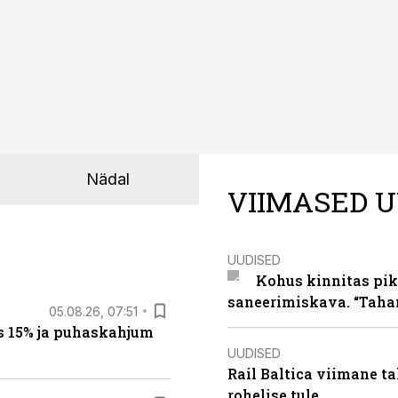
Nädal
VIIMASED U
UUDISED
Kohus kinnitas pik
saneerimiskava. “Taha
05.08.26, 07:51
s 15% ja puhaskahjum
UUDISED
Rail Baltica viimane ta
rohelise tule