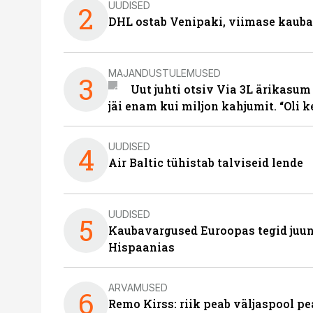
UUDISED
2
DHL ostab Venipaki, viimase kauba
MAJANDUSTULEMUSED
3
Uut juhti otsiv Via 3L ärikasum
jäi enam kui miljon kahjumit. “Oli 
UUDISED
4
Air Baltic tühistab talviseid lende
UUDISED
5
Kaubavargused Euroopas tegid juuni
Hispaanias
ARVAMUSED
6
Remo Kirss: riik peab väljaspool pe