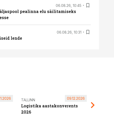
06.08.26, 10:45
äljaspool pealinna elu säilitamiseks
esse
06.08.26, 10:31
iseid lende
11.2026
09.12.2026
Pärnu ta
TALLINN
Logistika aastakonverents
2027
2026