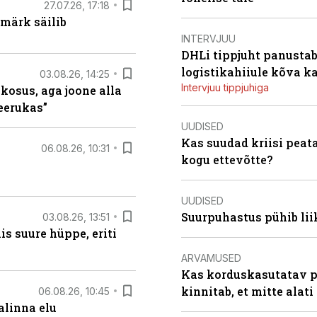
27.07.26, 17:18
märk säilib
INTERVJUU
DHLi tippjuht panustab 
logistikahiiule kõva k
03.08.26, 14:25
Intervjuu tippjuhiga
 kosus, aga joone alla
keerukas”
UUDISED
Kas suudad kriisi peat
06.08.26, 10:31
kogu ettevõtte?
UUDISED
Suurpuhastus pühib liik
03.08.26, 13:51
s suure hüppe, eriti
ARVAMUSED
Kas korduskasutatav p
kinnitab, et mitte alati
06.08.26, 10:45
alinna elu