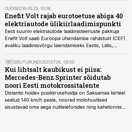
tegevjuht Meelis Telliskivi.
UUDISED
16.05.23, 10:08
Enefit Volt rajab eurotoetuse abiga 40
elektriautode ülikiirlaadimispunkti
Eesti suurim elektriautode laadimisteenuste pakkuja
Enefit Volt saab Euroopa ühendamise rahastust (CEF)
avaliku laadimisvõrgu laiendamiseks Eestis, Lätis,
Leedus ja Poolas 2 miljonit eurot.
SISUTURUNDUS
21.07.26, 09:50
ST
Kui lihtsalt kaubikust ei piisa:
Mercedes-Benz Sprinter sõidutab
noori Eesti motokrossitalente
Distantsi hoidev püsikiirusehoidja on Saksamaa kiirteel
seatud 140 km/h peale, noored motohuvilised
sisustavad oma aega nutitelefonides ning kahetonnises
järelhaagises veerevad kaasa krossitsiklid koos vajaliku
varustusega. Õige pea on Prantsusmaal, Romagnes
algamas juuniorite motokrossi