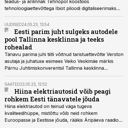
teadus- ja ärilinnak Tehnopol koostöös
tehnoloogiaettevõttega Ibiot piloodi digitaliseerimaks
jäätmevedu linnakus.
UUDISED
24.05.23, 13:54
Eesti parim juht sulgeks autodele
pool Tallinna kesklinna ja teeks
rohealad
Tänavu parima juhi tiitli võitnud taristuettevõtte Verston
asutaja ja juhatuse esimees Veiko Veskimäe märkis
Pärnu Juhtimiskonverentsil Tallinna kesklinna
teetööde kontekstis, et ta paneks pooled tänavad
sõiduautodele kinni ja teeks rohealad.
SAATED
23.05.23, 12:52
Hiina elektriautosid võib peagi
rohkem Eesti tänavatele jõuda
Hiina elektriautod on teinud väga tugeva
kvaliteedihüppe, mistõttu võib neid rohkem
Euroopasse ja Eestisse jõuda, rääkis Äripäeva raadios
autode müügi- ja teenindusettevõtete Eesti liidu