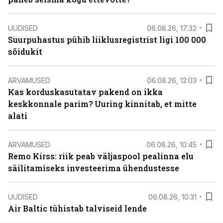
UUDISED
06.08.26, 17:32
Suurpuhastus pühib liiklusregistrist ligi 100 000
sõidukit
ARVAMUSED
06.08.26, 12:03
Kas korduskasutatav pakend on ikka
keskkonnale parim? Uuring kinnitab, et mitte
alati
ARVAMUSED
06.08.26, 10:45
Remo Kirss: riik peab väljaspool pealinna elu
säilitamiseks investeerima ühendustesse
UUDISED
06.08.26, 10:31
Air Baltic tühistab talviseid lende