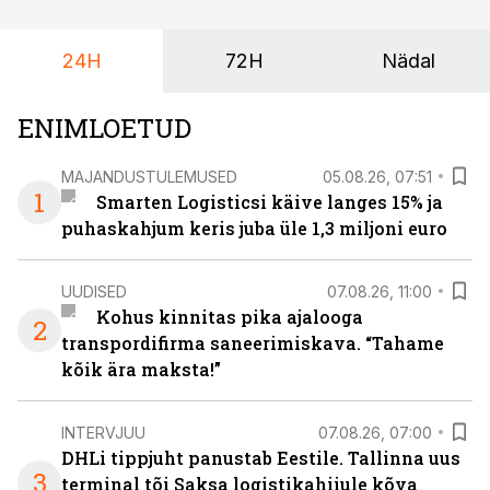
maailmameistrivõistlused.
24H
72H
Nädal
ENIMLOETUD
MAJANDUSTULEMUSED
05.08.26, 07:51
1
Smarten Logisticsi käive langes 15% ja
puhaskahjum keris juba üle 1,3 miljoni euro
UUDISED
07.08.26, 11:00
Kohus kinnitas pika ajalooga
2
transpordifirma saneerimiskava. “Tahame
kõik ära maksta!”
INTERVJUU
07.08.26, 07:00
DHLi tippjuht panustab Eestile. Tallinna uus
3
terminal tõi Saksa logistikahiiule kõva