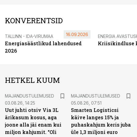
KONVERENTSID
16.09.2026
TALLINN - IDA-VIRUMAA
ENERGIA AVASTUS
Energiasäästlikud lahendused
Kriisikindluse
2026
HETKEL KUUM
MAJANDUSTULEMUSED
MAJANDUSTULEMUSED
03.08.26, 14:25
05.08.26, 07:51
Uut juhti otsiv Via 3L
Smarten Logisticsi
ärikasum kosus, aga
käive langes 15% ja
joone alla jäi enam kui
puhaskahjum keris juba
miljon kahjumit. “Oli
üle 1,3 miljoni euro