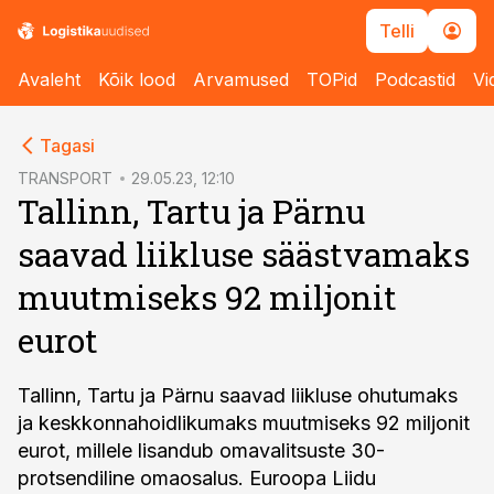
Telli
Avaleht
Kõik lood
Arvamused
TOPid
Podcastid
Vi
cebook
Tagasi
Twitter)
TRANSPORT
29.05.23, 12:10
Tallinn, Tartu ja Pärnu
kedIn
saavad liikluse säästvamaks
ail
muutmiseks 92 miljonit
k
eurot
Tallinn, Tartu ja Pärnu saavad liikluse ohutumaks
ja keskkonnahoidlikumaks muutmiseks 92 miljonit
eurot, millele lisandub omavalitsuste 30-
protsendiline omaosalus. Euroopa Liidu