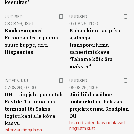
keerukas”
UUDISED
UUDISED
03.08.26, 13:51
07.08.26, 11:00
Kaubavargused
Kohus kinnitas pika
Euroopas tegid juunis
ajalooga
suure hüppe, eriti
transpordifirma
Hispaanias
saneerimiskava.
“Tahame kõik ära
maksta!”
INTERVJUU
UUDISED
07.08.26, 07:00
05.08.26, 11:09
DHLi tippjuht panustab
Jüri liiklussõlme
Eestile. Tallinna uus
ümberehitust hakkab
terminal tõi Saksa
projekteerima Roadplan
logistikahiiule kõva
OÜ
kasvu
Lisatud video kavandatavast
ringristmikust
Intervjuu tippjuhiga