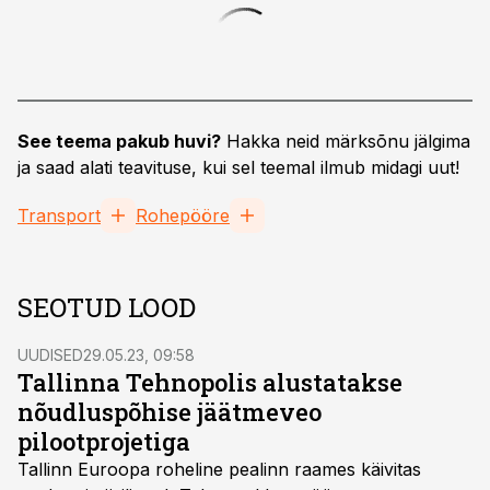
See teema pakub huvi?
Hakka neid märksõnu jälgima
ja saad alati teavituse, kui sel teemal ilmub midagi uut!
Transport
Rohepööre
SEOTUD LOOD
UUDISED
29.05.23, 09:58
Tallinna Tehnopolis alustatakse
nõudluspõhise jäätmeveo
pilootprojetiga
Tallinn Euroopa roheline pealinn raames käivitas