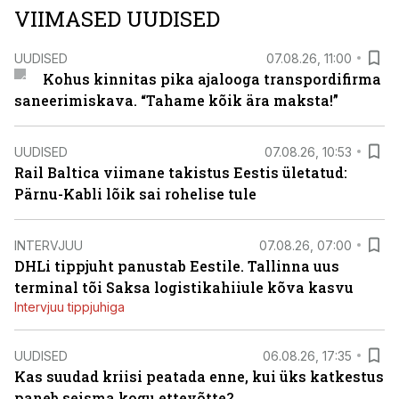
VIIMASED UUDISED
UUDISED
07.08.26, 11:00
Kohus kinnitas pika ajalooga transpordifirma
saneerimiskava. “Tahame kõik ära maksta!”
UUDISED
07.08.26, 10:53
Rail Baltica viimane takistus Eestis ületatud:
Pärnu-Kabli lõik sai rohelise tule
INTERVJUU
07.08.26, 07:00
DHLi tippjuht panustab Eestile. Tallinna uus
terminal tõi Saksa logistikahiiule kõva kasvu
Intervjuu tippjuhiga
UUDISED
06.08.26, 17:35
Kas suudad kriisi peatada enne, kui üks katkestus
paneb seisma kogu ettevõtte?