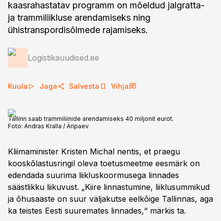
kaasrahastatav programm on mõeldud jalgratta-
ja trammiliikluse arendamiseks ning
ühistranspordisõlmede rajamiseks.
Logistikauudised.ee
Kuula
Jaga
Salvesta
Vihja
Tallinn saab trammiliinide arendamiseks 40 miljonit eurot.
Foto:
Andras Kralla / Äripaev
Kliimaminister Kristen Michal nentis, et praegu
kooskõlastusringil oleva toetusmeetme eesmärk on
edendada suurima liikluskoormusega linnades
säästlikku liikuvust. „Kiire linnastumine, liiklusummikud
ja õhusaaste on suur väljakutse eelkõige Tallinnas, aga
ka teistes Eesti suuremates linnades,“ märkis ta.