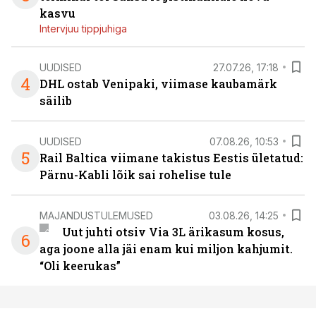
kasvu
Intervjuu tippjuhiga
UUDISED
27.07.26, 17:18
4
DHL ostab Venipaki, viimase kaubamärk
säilib
UUDISED
07.08.26, 10:53
5
Rail Baltica viimane takistus Eestis ületatud:
Pärnu-Kabli lõik sai rohelise tule
MAJANDUSTULEMUSED
03.08.26, 14:25
Uut juhti otsiv Via 3L ärikasum kosus,
6
aga joone alla jäi enam kui miljon kahjumit.
“Oli keerukas”