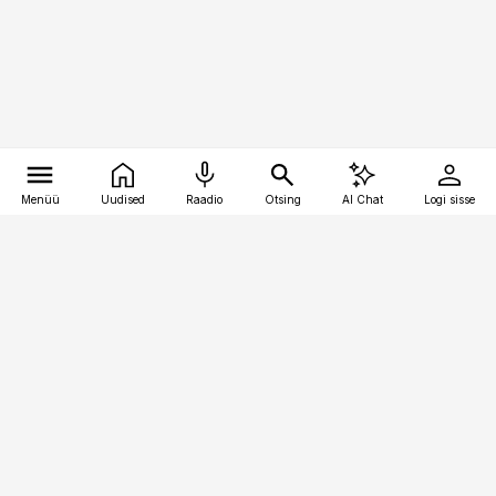
Menüü
Uudised
Raadio
Otsing
AI Chat
Logi sisse
Vana-Lõuna 39/1, 19094 Tallinn
(+372) 667 0111
logistikauudised@logistikauudised.ee
Telli
Reklaam
Firmast