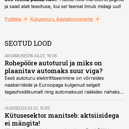
ja saad alati teavituse, kui sel teemal ilmub midagi uut!
Poliitika
Kütuseturu Aastakonverents
SEOTUD LOOD
ARVAMUSED
18.04.23, 16:08
Rohepööre autoturul ja miks on
plaanitav automaks suur viga?
Eesti autoturu elektrifitseerimine on võrreldes
naaberriikide ja Euroopaga kulgenud selgelt
tagasihoidlikumalt ning automaksust rääkides nähakse
selle otsuse taga pigem rahanumbrit kui rohepöörde
eesmärke pikemas perspektiivis, kirjutab Bassadone
UUDISED
23.03.23, 15:09
Baltic tegevjuht Erkki Ots, kelle hinnangul on
Kütusesektor manitseb: aktsiisidega
automaksuplaan tervikuna suur viga.
ei mängita!