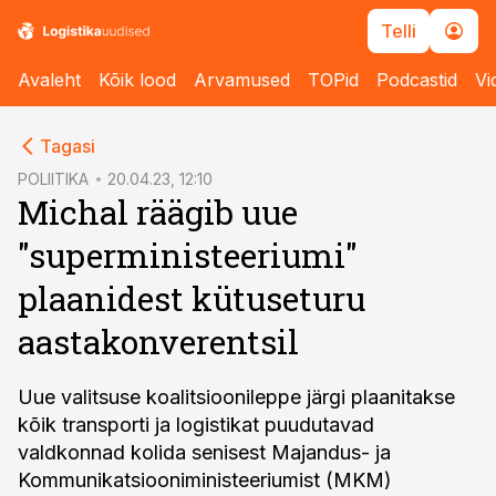
Telli
Avaleht
Kõik lood
Arvamused
TOPid
Podcastid
Vi
cebook
cebook
Tagasi
Twitter)
Twitter)
POLIITIKA
20.04.23, 12:10
Michal räägib uue
kedIn
kedIn
"superministeeriumi"
ail
ail
plaanidest kütuseturu
k
k
aastakonverentsil
Uue valitsuse koalitsioonileppe järgi plaanitakse
kõik transporti ja logistikat puudutavad
valdkonnad kolida senisest Majandus- ja
Kommunikatsiooniministeeriumist (MKM)