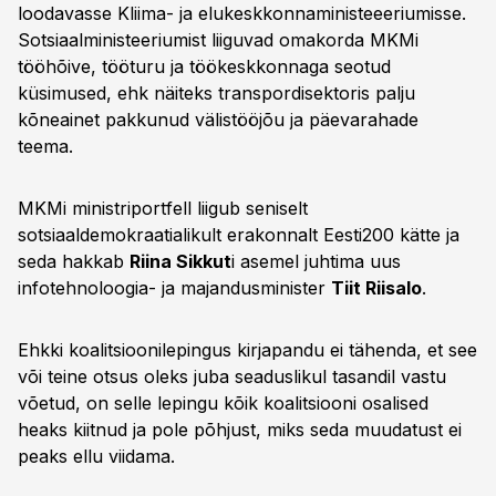
loodavasse Kliima- ja elukeskkonnaministeeeriumisse.
Sotsiaalministeeriumist liiguvad omakorda MKMi
tööhõive, tööturu ja töökeskkonnaga seotud
küsimused, ehk näiteks transpordisektoris palju
kõneainet pakkunud välistööjõu ja päevarahade
teema.
MKMi ministriportfell liigub seniselt
sotsiaaldemokraatialikult erakonnalt Eesti200 kätte ja
seda hakkab
Riina Sikkut
i asemel juhtima uus
infotehnoloogia- ja majandusminister
Tiit Riisalo
.
Ehkki koalitsioonilepingus kirjapandu ei tähenda, et see
või teine otsus oleks juba seaduslikul tasandil vastu
võetud, on selle lepingu kõik koalitsiooni osalised
heaks kiitnud ja pole põhjust, miks seda muudatust ei
peaks ellu viidama.