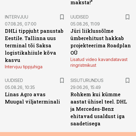
maksta!”
INTERVJUU
UUDISED
07.08.26, 07:00
05.08.26, 11:09
DHLi tippjuht panustab
Jüri liiklussõlme
Eestile. Tallinna uus
ümberehitust hakkab
terminal tõi Saksa
projekteerima Roadplan
logistikahiiule kõva
OÜ
kasvu
Lisatud video kavandatavast
ringristmikust
Intervjuu tippjuhiga
ST
UUDISED
SISUTURUNDUS
05.08.26, 10:35
29.06.26, 15:49
Linas Agro avas
Rohkem kui kümme
Muugal viljaterminali
aastat ühisel teel. DHL
ja Mercedes-Benz
ehitavad usaldust iga
saadetisega