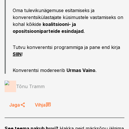
Oma tulevikunägemuse esitamiseks ja
konverentsikülastajate küsimustele vastamiseks on
kohal kõikide
koalitsiooni- ja
opositsiooniparteide esindajad
.
Tutvu konverentsi programmiga ja pane end kirja
SIIN
!
Konverentsi modereerib
Urmas Vaino
.
Tõnu Tramm
Jaga
Vihja
See teema pakub huvi?
Hakka neid märksõnu jälgima