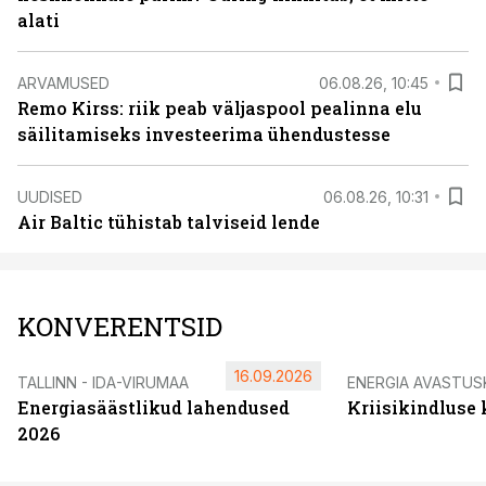
alati
ARVAMUSED
06.08.26, 10:45
Remo Kirss: riik peab väljaspool pealinna elu
säilitamiseks investeerima ühendustesse
UUDISED
06.08.26, 10:31
Air Baltic tühistab talviseid lende
KONVERENTSID
16.09.2026
TALLINN - IDA-VIRUMAA
ENERGIA AVASTUS
Energiasäästlikud lahendused
Kriisikindluse
2026