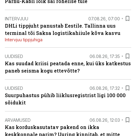
Pärnu-Kabli lõik sai rohelise tule
INTERVJUU
07.08.26, 07:00
DHLi tippjuht panustab Eestile. Tallinna uus
terminal tõi Saksa logistikahiiule kõva kasvu
Intervjuu tippjuhiga
UUDISED
06.08.26, 17:35
Kas suudad kriisi peatada enne, kui üks katkestus
paneb seisma kogu ettevõtte?
UUDISED
06.08.26, 17:32
Suurpuhastus pühib liiklusregistrist ligi 100 000
sõidukit
ARVAMUSED
06.08.26, 12:03
Kas korduskasutatav pakend on ikka
keskkonnale parim? Uuring kinnitab, et mitte