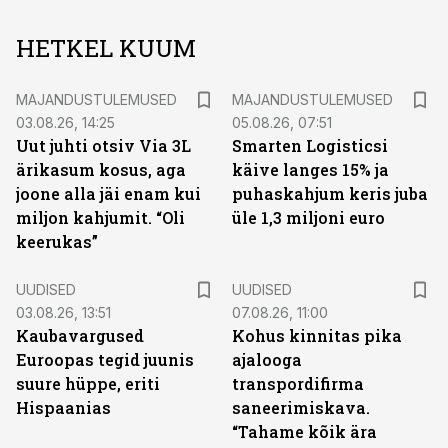
HETKEL KUUM
MAJANDUSTULEMUSED
MAJANDUSTULEMUSED
03.08.26, 14:25
05.08.26, 07:51
Uut juhti otsiv Via 3L
Smarten Logisticsi
ärikasum kosus, aga
käive langes 15% ja
joone alla jäi enam kui
puhaskahjum keris juba
miljon kahjumit. “Oli
üle 1,3 miljoni euro
keerukas”
UUDISED
UUDISED
03.08.26, 13:51
07.08.26, 11:00
Kaubavargused
Kohus kinnitas pika
Euroopas tegid juunis
ajalooga
suure hüppe, eriti
transpordifirma
Hispaanias
saneerimiskava.
“Tahame kõik ära