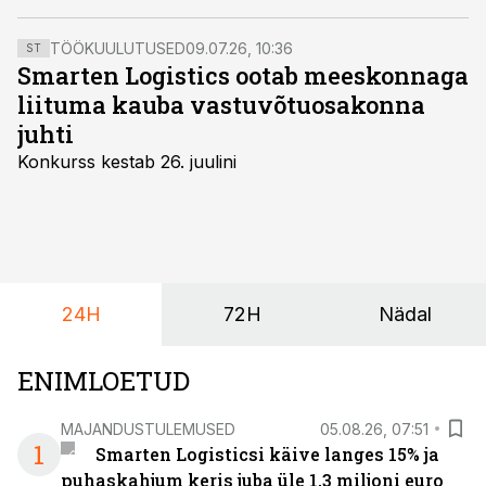
TÖÖKUULUTUSED
09.07.26, 10:36
ST
Smarten Logistics ootab meeskonnaga
liituma kauba vastuvõtuosakonna
juhti
Konkurss kestab 26. juulini
24H
72H
Nädal
ENIMLOETUD
MAJANDUSTULEMUSED
05.08.26, 07:51
1
Smarten Logisticsi käive langes 15% ja
puhaskahjum keris juba üle 1,3 miljoni euro