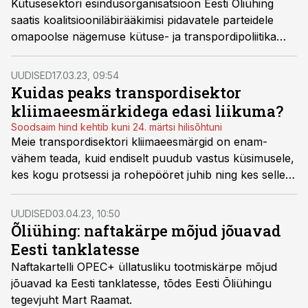
Kütusesektori esindusorganisatsioon Eesti Õliühing
saatis koalitsiooniläbirääkimisi pidavatele parteidele
omapoolse nägemuse kütuse- ja transpordipoliitika
lähiaastate tulevikust. Sektor näeb ohuna võimalust, et
läbirääkimistel tuleb lauale kütuseaktsiisi tõstmise
UUDISED
17.03.23, 09:54
plaan, mis Õliühingu hinnangul oleks strateegiliselt,
Kuidas peaks transpordisektor
majanduslikult ning kliima- ja sotsiaalpoliitiliselt rumal
kliimaeesmärkidega edasi liikuma?
otsus.
Soodsaim hind kehtib kuni 24. märtsi hilisõhtuni
Meie transpordisektori kliimaeesmärgid on enam-
vähem teada, kuid endiselt puudub vastus küsimusele,
kes kogu protsessi ja rohepööret juhib ning kes selle
kõige eest maksab? Just sellele püüab vastust leida
tänavune, erandkorras kevadel toimuv Kütuseturu
UUDISED
03.04.23, 10:50
Aastakonverents.
Õliühing: naftakärpe mõjud jõuavad
Eesti tanklatesse
Naftakartelli OPEC+ üllatusliku tootmiskärpe mõjud
jõuavad ka Eesti tanklatesse, tõdes Eesti Õliühingu
tegevjuht Mart Raamat.