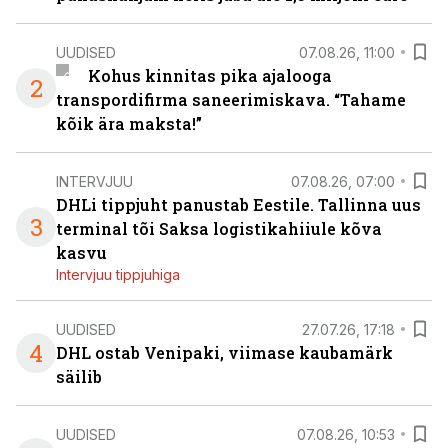
UUDISED
07.08.26, 11:00
Kohus kinnitas pika ajalooga
2
transpordifirma saneerimiskava. “Tahame
kõik ära maksta!”
INTERVJUU
07.08.26, 07:00
DHLi tippjuht panustab Eestile. Tallinna uus
3
terminal tõi Saksa logistikahiiule kõva
kasvu
Intervjuu tippjuhiga
UUDISED
27.07.26, 17:18
4
DHL ostab Venipaki, viimase kaubamärk
säilib
UUDISED
07.08.26, 10:53