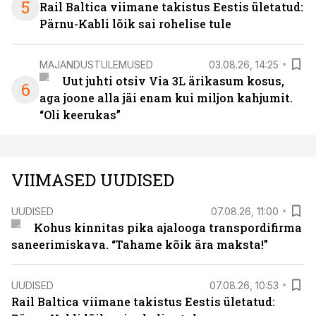
5
Rail Baltica viimane takistus Eestis ületatud:
Pärnu-Kabli lõik sai rohelise tule
MAJANDUSTULEMUSED
03.08.26, 14:25
Uut juhti otsiv Via 3L ärikasum kosus,
6
aga joone alla jäi enam kui miljon kahjumit.
“Oli keerukas”
VIIMASED UUDISED
UUDISED
07.08.26, 11:00
Kohus kinnitas pika ajalooga transpordifirma
saneerimiskava. “Tahame kõik ära maksta!”
UUDISED
07.08.26, 10:53
Rail Baltica viimane takistus Eestis ületatud: