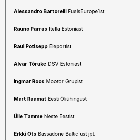
Alessandro Bartorelli
FuelsEurope`ist
Rauno Parras
Itella Estoniast
Raul Potisepp
Eleportist
Alvar Tõruke
DSV Estoniast
Ingmar Roos
Mootor Grupist
Mart Raamat
Eesti Õliühingust
Ülle Tamme
Neste Eestist
Erkki Ots
Bassadone Baltic`ust jpt.