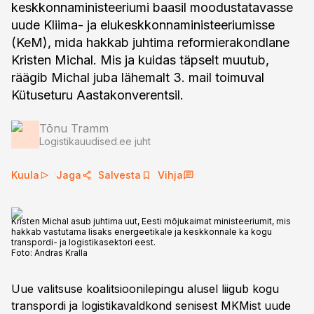
keskkonnaministeeriumi baasil moodustatavasse
uude Kliima- ja elukeskkonnaministeeriumisse
(KeM), mida hakkab juhtima reformierakondlane
Kristen Michal. Mis ja kuidas täpselt muutub,
räägib Michal juba lähemalt 3. mail toimuval
Kütuseturu Aastakonverentsil.
Tõnu Tramm
Logistikauudised.ee juht
Kuula
Jaga
Salvesta
Vihja
Kristen Michal asub juhtima uut, Eesti mõjukaimat ministeeriumit, mis
hakkab vastutama lisaks energeetikale ja keskkonnale ka kogu
transpordi- ja logistikasektori eest.
Foto:
Andras Kralla
Uue valitsuse koalitsioonilepingu alusel liigub kogu
transpordi ja logistikavaldkond senisest MKMist uude