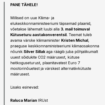
PANE TÄHELE!
Millised on uue Kliima- ja
elukeskkonnaministeeriumi täpsemad plaanid,
võetakse lähemalt luubi alla
3. mail toimuval
Kütuseturu aastakonverentsil
. Teemat tuleb
avama värske kliimaminister
Kristen Michal
,
praeguse keskkonnaministeeriumi kliimaosakonna
nõunik
Silver Sillak
aga räägib juba põhjalikumalt
uuest sõidukite CO2 määrusest, kütuse
heitkoguseturust, plaanitavatest Euro 7
mootorinõuetest ja värskest alternatiivkütuste
määrusest.
Lisaks esinevad:
Raluca Marian
IRUst