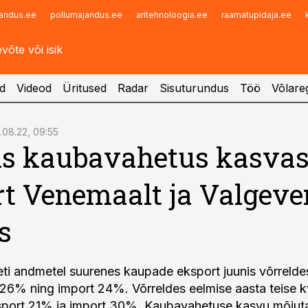
andus.ee
pollumajandus.ee
aritehnoloogia.ee
raamatupidaja.ee
Infopank
Radar
d
Videod
Üritused
Radar
Sisuturundus
Töö
Võlareg
.08.22, 09:55
s kaubavahetus kasvas
t Venemaalt ja Valgeve
s
eti andmetel suurenes kaupade eksport juunis võrrelde
6% ning import 24%. Võrreldes eelmise aasta teise kv
port 21% ja import 30%. Kaubavahetuse kasvu mõjuta