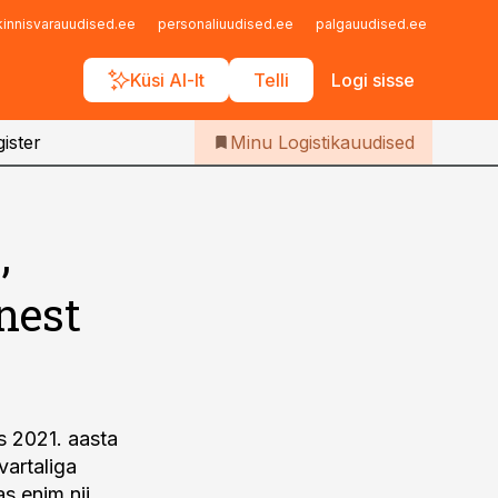
Iseteenindus
kinnisvarauudised.ee
personaliuudised.ee
palgauudised.ee
finant
Telli Logistikauudised
Küsi AI-lt
Telli
Logi sisse
ister
Minu Logistikauudised
,
nest
s 2021. aasta
artaliga
s enim nii