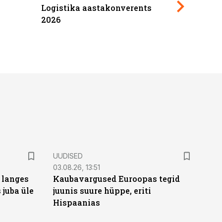
Logistika aastakonverents
2027
2026
UUDISED
03.08.26, 13:51
 langes
Kaubavargused Euroopas tegid
 juba üle
juunis suure hüppe, eriti
Hispaanias