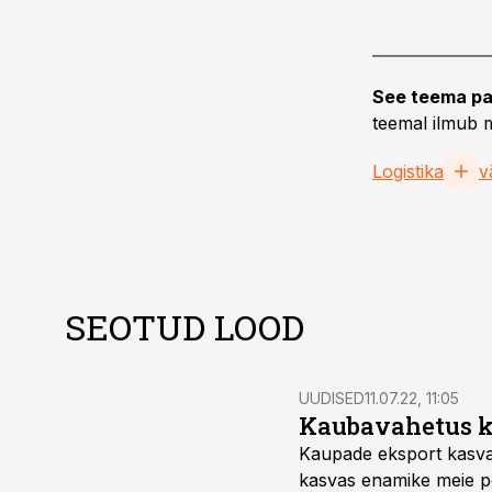
See teema pa
teemal ilmub m
Logistika
v
SEOTUD LOOD
UUDISED
11.07.22, 11:05
Kaubavahetus ka
Kaupade eksport kasva
kasvas enamike meie pe