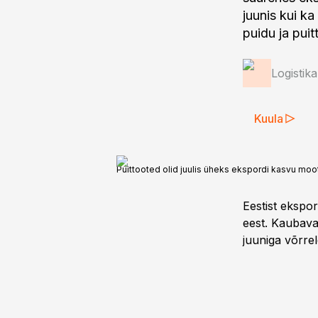
juunis kui ka
puidu ja pui
Logistik
Kuula
Puittooted olid juulis üheks ekspordi kasvu moot
Eestist ekspord
eest. Kaubava
juuniga võrrel