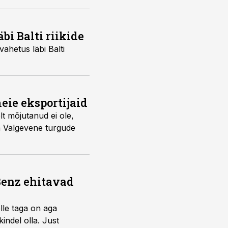
bi Balti riikide
ahetus läbi Balti
ie eksportijaid
lt mõjutanud ei ole,
ja Valgevene turgude
Benz ehitavad
elle taga on aga
indel olla. Just