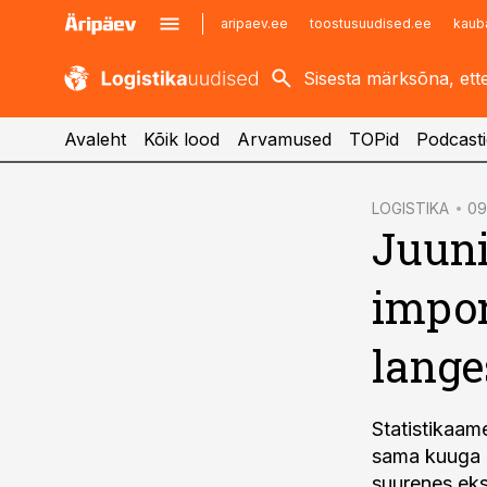
aripaev.ee
toostusuudised.ee
kaub
kaubandus.ee
imelineajalugu.ee
kinnisvarauudised.ee
imelineteadus.ee
Avaleht
Kõik lood
Arvamused
TOPid
Podcasti
cebook
LOGISTIKA
09
Juuni
Twitter)
kedIn
impor
ail
lange
k
Statistikaam
sama kuuga 2
suurenes eks