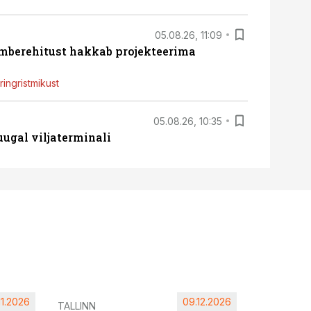
05.08.26, 11:09
ümberehitust hakkab projekteerima
ingristmikust
05.08.26, 10:35
ugal viljaterminali
11.2026
09.12.2026
Pärnu ta
TALLINN