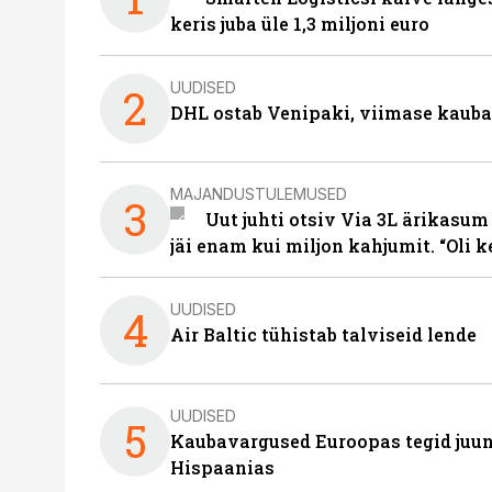
keris juba üle 1,3 miljoni euro
UUDISED
2
DHL ostab Venipaki, viimase kauba
MAJANDUSTULEMUSED
3
Uut juhti otsiv Via 3L ärikasum
jäi enam kui miljon kahjumit. “Oli 
UUDISED
4
Air Baltic tühistab talviseid lende
UUDISED
5
Kaubavargused Euroopas tegid juuni
Hispaanias