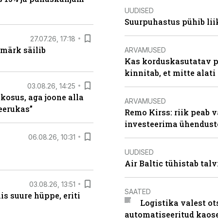
UUDISED
Suurpuhastus pühib liik
27.07.26, 17:18
märk säilib
ARVAMUSED
Kas korduskasutatav p
kinnitab, et mitte alati
03.08.26, 14:25
 kosus, aga joone alla
ARVAMUSED
keerukas”
Remo Kirss: riik peab v
investeerima ühendust
06.08.26, 10:31
UUDISED
Air Baltic tühistab talv
03.08.26, 13:51
SAATED
s suure hüppe, eriti
Logistika valest ot
automatiseeritud kaos