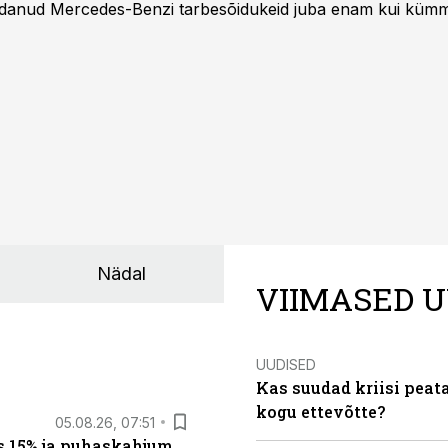
danud Mercedes-Benzi tarbesõidukeid juba enam kui kümm
ksul kujunenud oluliseks osaks ettevõtte igapäevasest tööst
Nädal
VIIMASED U
UUDISED
Kas suudad kriisi peat
kogu ettevõtte?
05.08.26, 07:51
s 15% ja puhaskahjum