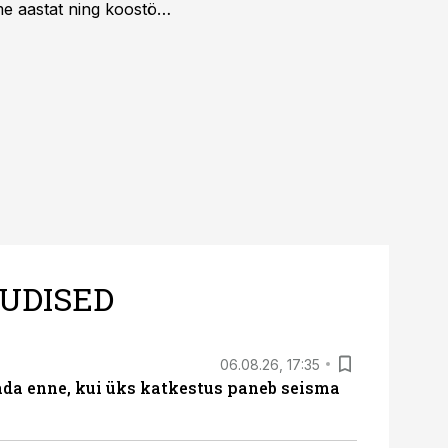
e aastat ning koostöö
.
UDISED
06.08.26, 17:35
ada enne, kui üks katkestus paneb seisma