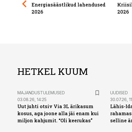
Energiasäästlikud lahendused
Kriis
2026
2026
HETKEL KUUM
MAJANDUSTULEMUSED
UUDISED
03.08.26, 14:25
30.07.26, 11
Uut juhti otsiv Via 3L ärikasum
Lähis-Id
kosus, aga joone alla jäi enam kui
rahamasi
miljon kahjumit. “Oli keerukas”
selline ä