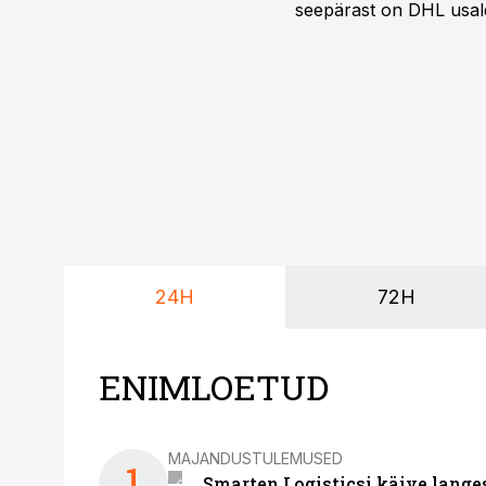
seepärast on DHL usal
Vehoga on selle aja joo
24H
72H
ENIMLOETUD
MAJANDUSTULEMUSED
1
Smarten Logisticsi käive lange