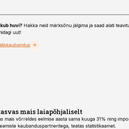
kub huvi?
Hakka neid märksõnu jälgima ja saad alati teavitu
idagi uut!
äliskaubandus
svas mais laiapõhjaliselt
s mais võrreldes eelmise aasta sama kuuga 31% ning imp
amiste kaubanduspartneritega, teatas statistikaamet.