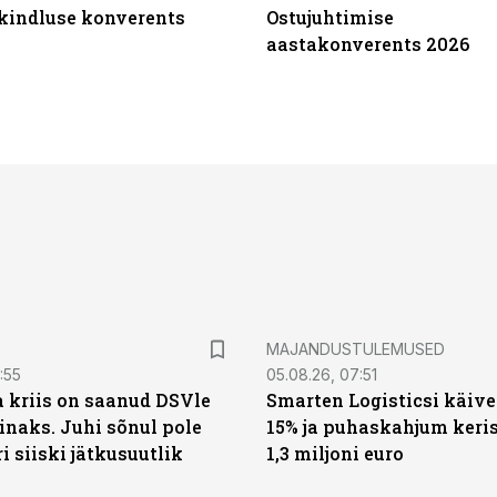
ikindluse konverents
Ostujuhtimise
aastakonverents 2026
MAJANDUSTULEMUSED
:55
05.08.26, 07:51
a kriis on saanud DSVle
Smarten Logisticsi käive
naks. Juhi sõnul pole
15% ja puhaskahjum keris
ri siiski jätkusuutlik
1,3 miljoni euro