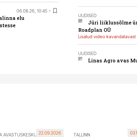
06.08.26, 10:45
UUDISED
alinna elu
Jüri liiklussõlme 
stesse
Roadplan OÜ
Lisatud video kavandatavast r
UUDISED
Linas Agro avas Mu
22.09.2026
03.
IA AVASTUSKESKUS
TALLINN