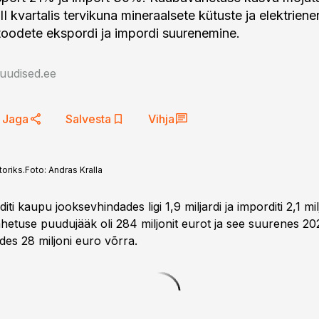
 II kvartalis tervikuna mineraalsete kütuste ja elektriene
ttoodete ekspordi ja impordi suurenemine.
auudised.ee
Jaga
Salvesta
Vihja
oriks.
Foto:
Andras Kralla
iti kaupu jooksevhindades ligi 1,9 miljardi ja imporditi 2,1 mi
hetuse puudujääk oli 284 miljonit eurot ja see suurenes 202
des 28 miljoni euro võrra.