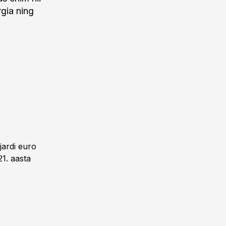
rgia ning
ljardi euro
1. aasta