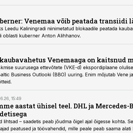
erner: Venemaa võib peatada transiidi lä
 Leedu Kaliningradi niinimetatud blokaadile peatada kaubav
radi oblasti kuberner Anton Alihhanov.
 kaubavahetus Venemaaga on kaitsnud me
skmise suurusega ettevõtete (VKE-d) ekspordiplaane olulise
 Baltic Business Outlooki (BBO) uuring. Enim mõjutab Vene 
tteid.
6.26, 15:49
e aastat ühisel teel. DHL ja Mercedes-
adetisega
d lihtsad – saadetis peab jõudma õigel ajal õigesse kohta. S
ajad peatused ja töövahendid, mille peale peab saama alati k