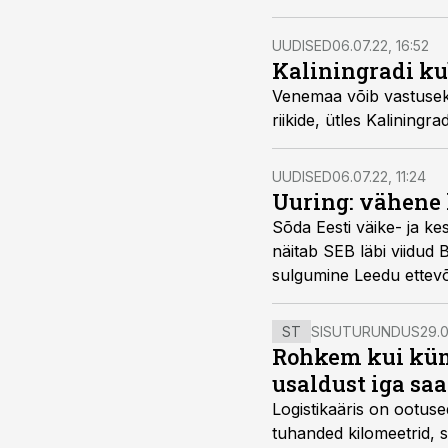
UUDISED
06.07.22, 16:52
Kaliningradi kub
Venemaa võib vastuseks
riikide, ütles Kalining
UUDISED
06.07.22, 11:24
Uuring: vähene
Sõda Eesti väike- ja ke
näitab SEB läbi viidud
sulgumine Leedu ettevõ
ST
SISUTURUNDUS
29.0
Rohkem kui kümm
usaldust iga sa
Logistikaäris on ootuse
tuhanded kilomeetrid, s