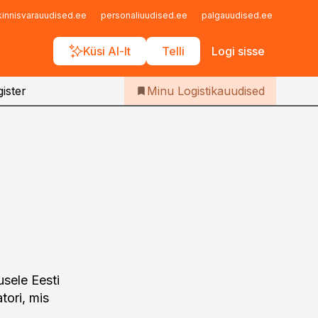
Iseteenindus
kinnisvarauudised.ee
personaliuudised.ee
palgauudised.ee
finant
Telli Logistikauudised
Küsi AI-lt
Telli
Logi sisse
ister
Minu Logistikauudised
usele Eesti
tori, mis