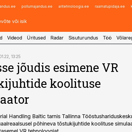
andus.ee
pollumajandus.ee
aritehnoloogia.ee
raamatupidaja.ee
Infopank
Radar
d
Videod
Üritused
Radar
Sisuturundus
Töö
Võlareg
01.22, 13:25
sse jõudis esimene VR
kijuhtide koolituse
aator
ial Handling Baltic tarnis Tallinna Tööstushariduskesk
aalreaalsusel põhineva tõstukijuhtide koolituse simulaa
tasemel VR tehnoloogiat.