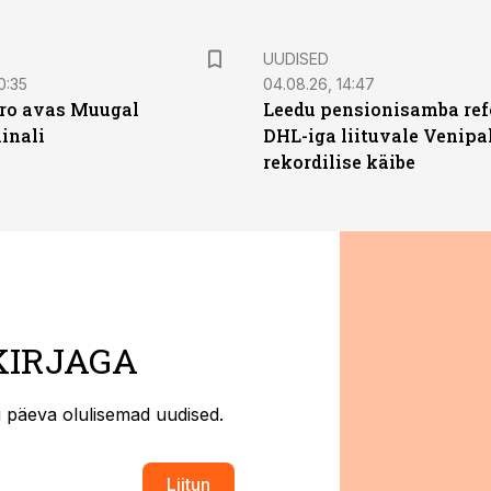
UUDISED
0:35
04.08.26, 14:47
ro avas Muugal
Leedu pensionisamba ref
inali
DHL-iga liituvale Venipa
rekordilise käibe
KIRJAGA
ti päeva olulisemad uudised.
Liitun