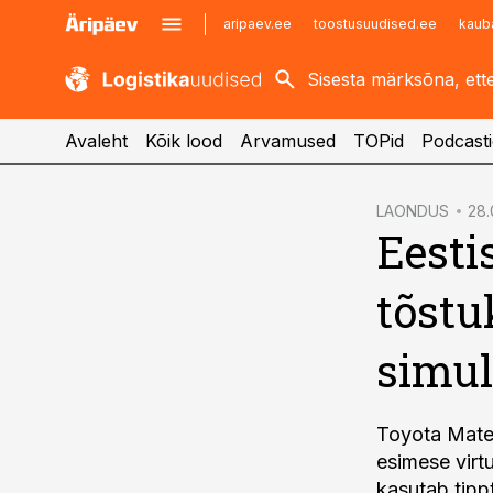
aripaev.ee
toostusuudised.ee
kaub
kaubandus.ee
imelineajalugu.ee
kinnisvarauudised.ee
imelineteadus.ee
Avaleht
Kõik lood
Arvamused
TOPid
Podcasti
cebook
LAONDUS
28.
Eesti
Twitter)
kedIn
tõstu
ail
simul
k
Toyota Mater
esimese virtu
kasutab tipp