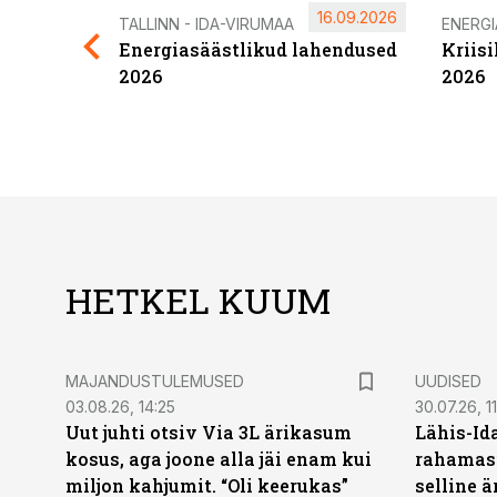
16.09.2026
TALLINN - IDA-VIRUMAA
ENERG
Energiasäästlikud lahendused
Kriis
2026
2026
HETKEL KUUM
MAJANDUSTULEMUSED
UUDISED
03.08.26, 14:25
30.07.26, 11
Uut juhti otsiv Via 3L ärikasum
Lähis-Id
kosus, aga joone alla jäi enam kui
rahamasi
miljon kahjumit. “Oli keerukas”
selline ä