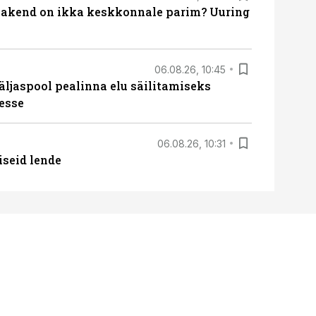
akend on ikka keskkonnale parim? Uuring
06.08.26, 10:45
äljaspool pealinna elu säilitamiseks
esse
06.08.26, 10:31
iseid lende