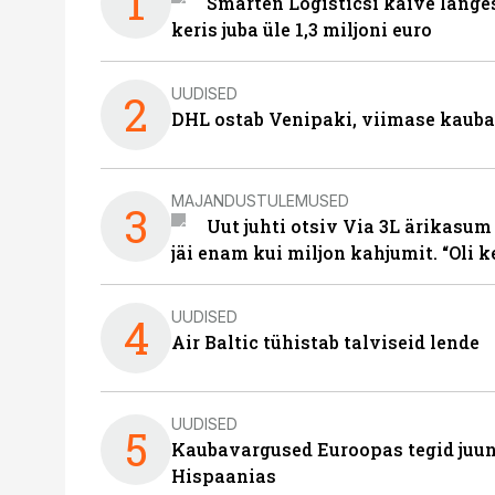
1
Smarten Logisticsi käive lange
keris juba üle 1,3 miljoni euro
UUDISED
2
DHL ostab Venipaki, viimase kauba
MAJANDUSTULEMUSED
3
Uut juhti otsiv Via 3L ärikasum
jäi enam kui miljon kahjumit. “Oli 
UUDISED
4
Air Baltic tühistab talviseid lende
UUDISED
5
Kaubavargused Euroopas tegid juuni
Hispaanias