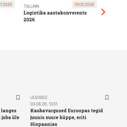
11.2026
09.12.2026
Pärnu ta
TALLINN
Logistika aastakonverents
2027
2026
UUDISED
03.08.26, 13:51
 langes
Kaubavargused Euroopas tegid
 juba üle
juunis suure hüppe, eriti
Hispaanias