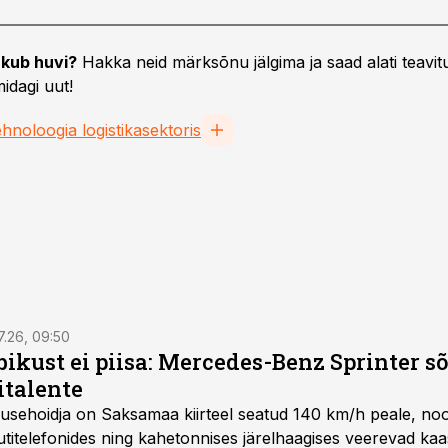
kub huvi?
Hakka neid märksõnu jälgima ja saad alati teavitu
idagi uut!
ehnoloogia logistikasektoris
7.26, 09:50
bikust ei piisa: Mercedes-Benz Sprinter s
italente
iirusehoidja on Saksamaa kiirteel seatud 140 km/h peale, no
titelefonides ning kahetonnises järelhaagises veerevad kaas