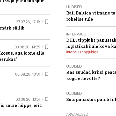
s 15% ja puhaskahjum
UUDISED
Rail Baltica viimane ta
rohelise tule
27.07.26, 17:18
märk säilib
INTERVJUU
DHLi tippjuht panustab 
logistikahiiule kõva k
03.08.26, 14:25
Intervjuu tippjuhiga
 kosus, aga joone alla
keerukas”
UUDISED
Kas suudad kriisi peat
06.08.26, 10:31
kogu ettevõtte?
UUDISED
Suurpuhastus pühib liik
03.08.26, 13:51
s suure hüppe, eriti
ARVAMUSED