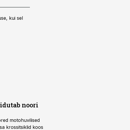
se, kui sel
õidutab noori
ored motohuvilised
a krossitsiklid koos