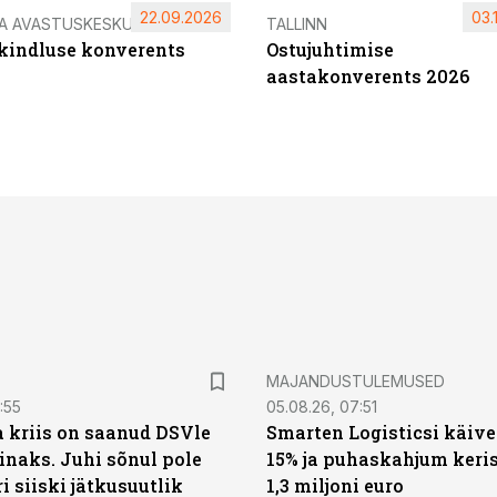
22.09.2026
03.
IA AVASTUSKESKUS
TALLINN
ikindluse konverents
Ostujuhtimise
aastakonverents 2026
MAJANDUSTULEMUSED
:55
05.08.26, 07:51
a kriis on saanud DSVle
Smarten Logisticsi käive
naks. Juhi sõnul pole
15% ja puhaskahjum keris
ri siiski jätkusuutlik
1,3 miljoni euro