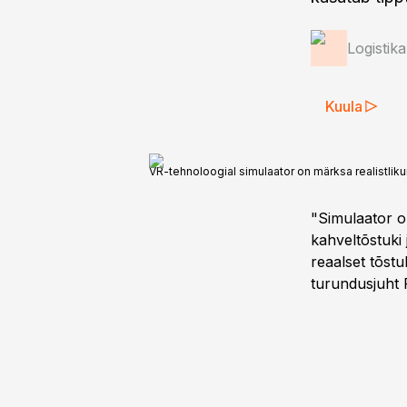
Logistik
Kuula
VR-tehnoloogial simulaator on märksa realistlik
"Simulaator on
kahveltõstuki
reaalset tõstu
turundusjuht 