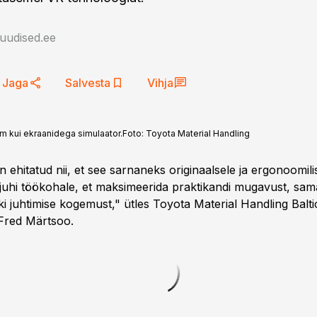
auudised.ee
Jaga
Salvesta
Vihja
um kui ekraanidega simulaator.
Foto:
Toyota Material Handling
 ehitatud nii, et see sarnaneks originaalsele ja ergonoomil
 juhi töökohale, et maksimeerida praktikandi mugavust, sa
ki juhtimise kogemust," ütles Toyota Material Handling Balti
Fred Märtsoo.