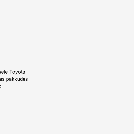
isele Toyota
mas pakkudes
c