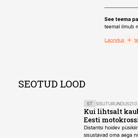
See teema pa
teemal ilmub m
Laondus
t
SEOTUD LOOD
ST
SISUTURUNDUS
21.0
Kui lihtsalt kau
Eesti motokross
Distantsi hoidev püsik
sisustavad oma aega nu