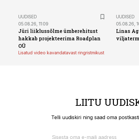
UUDISED
UUDISED
05.08.26, 11:09
05.08.26, 1
Jüri liiklussõlme ümberehitust
Linas Ag
hakkab projekteerima Roadplan
viljaterm
OÜ
Lisatud video kavandatavast ringristmikust
LIITU UUDIS
Telli uudiskiri ning saad oma postkas