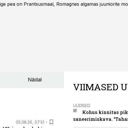
Õige pea on Prantsusmaal, Romagnes algamas juuniorite mo
d.
Nädal
VIIMASED U
UUDISED
Kohus kinnitas pik
saneerimiskava. “Taha
05.08.26, 07:51