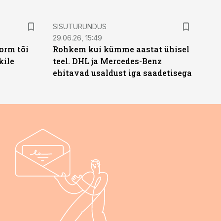
ST
SISUTURUNDUS
29.06.26, 15:49
orm tõi
Rohkem kui kümme aastat ühisel
kile
teel. DHL ja Mercedes-Benz
ehitavad usaldust iga saadetisega