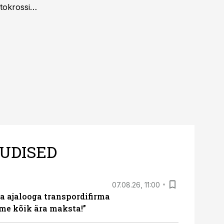
tokrossi
UDISED
07.08.26, 11:00
a ajalooga transpordifirma
me kõik ära maksta!”