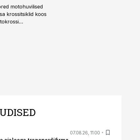
ored motohuvilised
a krossitsiklid koos
tokrossi
UDISED
07.08.26, 11:00
a ajalooga transpordifirma