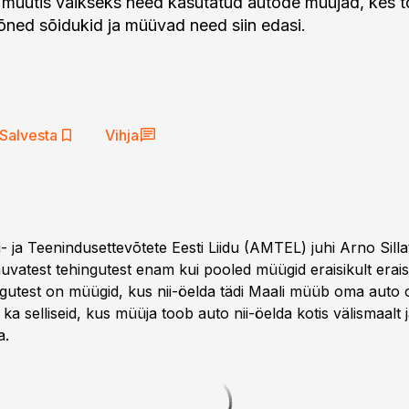
 muutis vaikseks need kasutatud autode müüjad, kes 
õned sõidukid ja müüvad need siin edasi.
Salvesta
Vihja
 ja Teenindusettevõtete Eesti Liidu (AMTEL) juhi Arno Silla
uvatest tehingutest enam kui pooled müügid eraisikult erais
ingutest on müügid, kus nii-öelda tädi Maali müüb oma auto 
ka selliseid, kus müüja toob auto nii-öelda kotis välismaalt 
a.