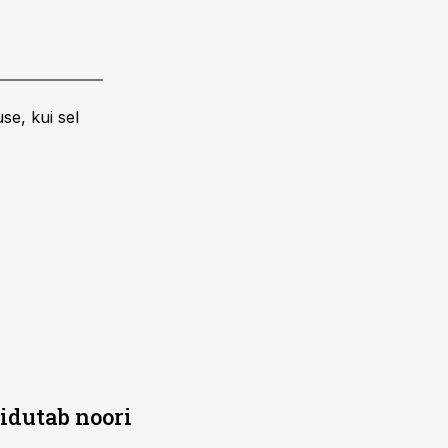
se, kui sel
õidutab noori