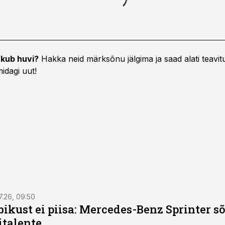
kub huvi?
Hakka neid märksõnu jälgima ja saad alati teavitu
idagi uut!
7.26, 09:50
bikust ei piisa: Mercedes-Benz Sprinter s
italente