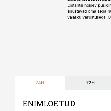
Distantsi hoidev püsik
sisustavad oma aega nu
vajaliku varustusega. 
maailmameistrivõistluse
24H
72H
ENIMLOETUD