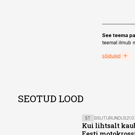
See teema pa
teemal ilmub m
sõidukid
SEOTUD LOOD
ST
SISUTURUNDUS
21.0
Kui lihtsalt kau
Eesti motokross