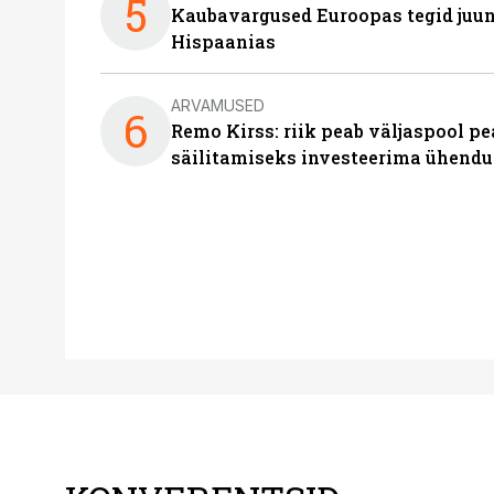
5
Kaubavargused Euroopas tegid juuni
Hispaanias
ARVAMUSED
6
Remo Kirss: riik peab väljaspool pe
säilitamiseks investeerima ühendu