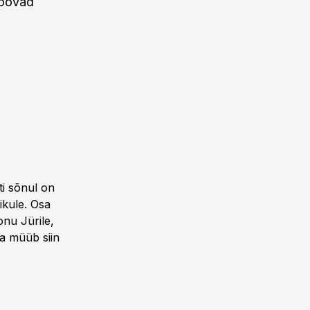
toovad
ti sõnul on
ikule. Osa
onu Jürile,
ja müüb siin