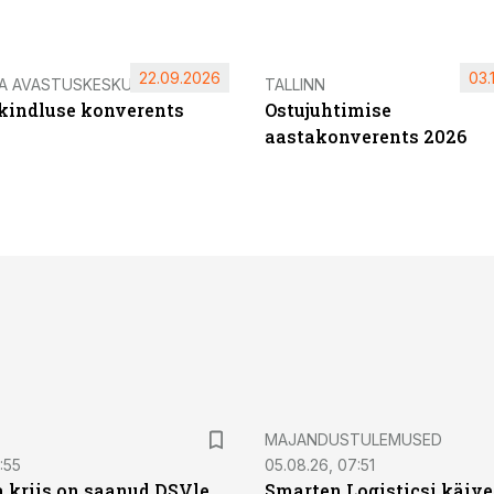
22.09.2026
03.
IA AVASTUSKESKUS
TALLINN
ikindluse konverents
Ostujuhtimise
aastakonverents 2026
MAJANDUSTULEMUSED
:55
05.08.26, 07:51
a kriis on saanud DSVle
Smarten Logisticsi käive