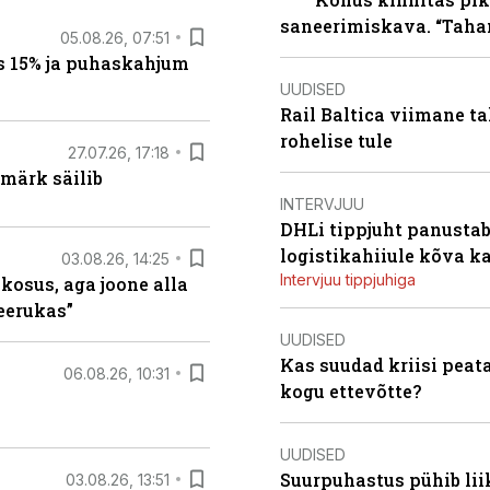
saneerimiskava. “Taha
05.08.26, 07:51
s 15% ja puhaskahjum
UUDISED
Rail Baltica viimane ta
rohelise tule
27.07.26, 17:18
märk säilib
INTERVJUU
DHLi tippjuht panustab 
logistikahiiule kõva k
03.08.26, 14:25
Intervjuu tippjuhiga
 kosus, aga joone alla
keerukas”
UUDISED
Kas suudad kriisi peat
06.08.26, 10:31
kogu ettevõtte?
UUDISED
Suurpuhastus pühib liik
03.08.26, 13:51