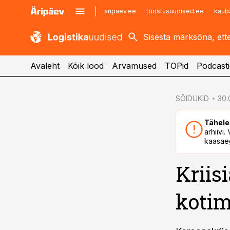
aripaev.ee
toostusuudised.ee
kaub
kaubandus.ee
imelineajalugu.ee
kinnisvarauudised.ee
imelineteadus.ee
Avaleht
Kõik lood
Arvamused
TOPid
Podcasti
cebook
SÕIDUKID
30.
Twitter)
Tähele
kedIn
arhiivi
kaasaeg
ail
Kriis
k
kotim