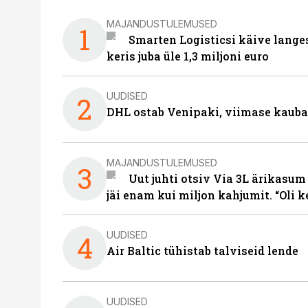
MAJANDUSTULEMUSED
1
Smarten Logisticsi käive lange
keris juba üle 1,3 miljoni euro
UUDISED
2
DHL ostab Venipaki, viimase kauba
MAJANDUSTULEMUSED
3
Uut juhti otsiv Via 3L ärikasum
jäi enam kui miljon kahjumit. “Oli 
UUDISED
4
Air Baltic tühistab talviseid lende
UUDISED