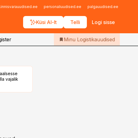
Iseteenindus
kinnisvarauudised.ee
personaliuudised.ee
palgauudised.ee
finant
Telli Logistikauudised
Küsi AI-lt
Telli
Logi sisse
ister
Minu Logistikauudised
taalsesse
la vajalik