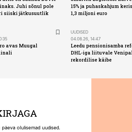
naks. Juhi sõnul pole
15% ja puhaskahjum keris
ri siiski jätkusuutlik
1,3 miljoni euro
UUDISED
0:35
04.08.26, 14:47
ro avas Muugal
Leedu pensionisamba ref
inali
DHL-iga liituvale Venipa
rekordilise käibe
KIRJAGA
ti päeva olulisemad uudised.