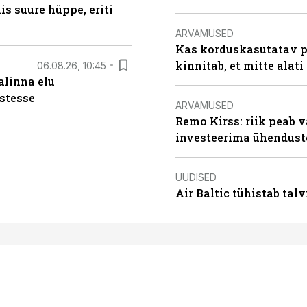
s suure hüppe, eriti
ARVAMUSED
Kas korduskasutatav p
kinnitab, et mitte alati
06.08.26, 10:45
alinna elu
stesse
ARVAMUSED
Remo Kirss: riik peab v
investeerima ühendust
UUDISED
Air Baltic tühistab talv