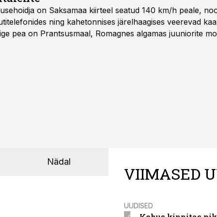
iirusehoidja on Saksamaa kiirteel seatud 140 km/h peale, no
titelefonides ning kahetonnises järelhaagises veerevad kaas
Õige pea on Prantsusmaal, Romagnes algamas juuniorite mo
d.
Nädal
VIIMASED U
UUDISED
Kohus kinnitas pik