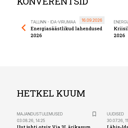
KONVERENTSID
16.09.2026
TALLINN - IDA-VIRUMAA
ENERG
Energiasäästlikud lahendused
Kriis
2026
2026
HETKEL KUUM
MAJANDUSTULEMUSED
UUDISED
03.08.26, 14:25
30.07.26, 11
Uut juhti otsiv Via 3L ärikasum
Lähis-Id