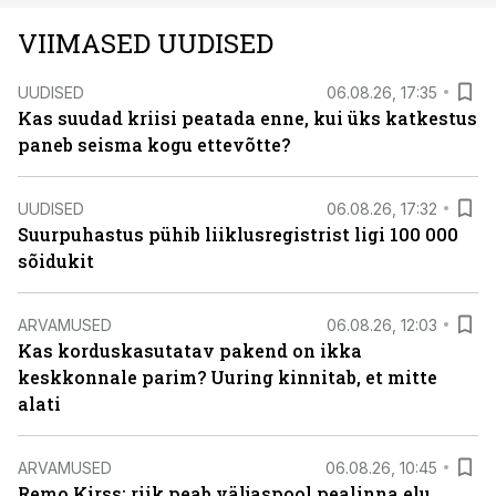
VIIMASED UUDISED
UUDISED
06.08.26, 17:35
Kas suudad kriisi peatada enne, kui üks katkestus
paneb seisma kogu ettevõtte?
UUDISED
06.08.26, 17:32
Suurpuhastus pühib liiklusregistrist ligi 100 000
sõidukit
ARVAMUSED
06.08.26, 12:03
Kas korduskasutatav pakend on ikka
keskkonnale parim? Uuring kinnitab, et mitte
alati
ARVAMUSED
06.08.26, 10:45
Remo Kirss: riik peab väljaspool pealinna elu