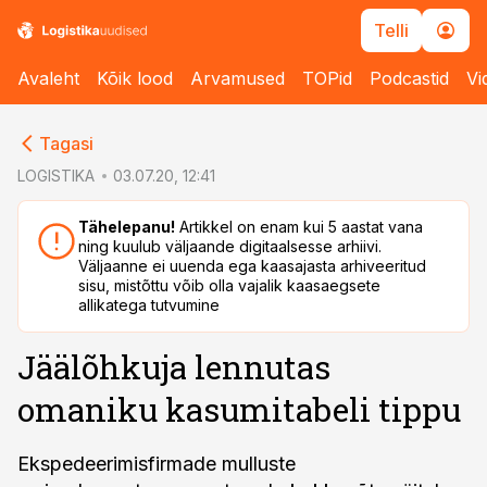
Telli
Avaleht
Kõik lood
Arvamused
TOPid
Podcastid
Vi
cebook
Tagasi
Twitter)
LOGISTIKA
03.07.20, 12:41
kedIn
Tähelepanu!
Artikkel on enam kui 5 aastat vana
ning kuulub väljaande digitaalsesse arhiivi.
ail
Väljaanne ei uuenda ega kaasajasta arhiveeritud
sisu, mistõttu võib olla vajalik kaasaegsete
k
allikatega tutvumine
Jäälõhkuja lennutas
omaniku kasumitabeli tippu
Ekspedeerimisfirmade mulluste