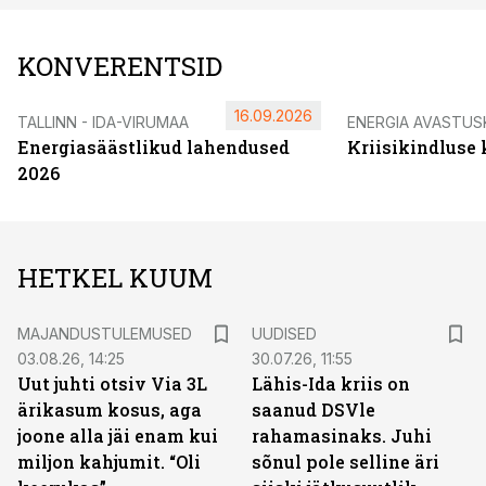
KONVERENTSID
16.09.2026
TALLINN - IDA-VIRUMAA
ENERGIA AVASTUS
Energiasäästlikud lahendused
Kriisikindluse
2026
HETKEL KUUM
MAJANDUSTULEMUSED
UUDISED
03.08.26, 14:25
30.07.26, 11:55
Uut juhti otsiv Via 3L
Lähis-Ida kriis on
ärikasum kosus, aga
saanud DSVle
joone alla jäi enam kui
rahamasinaks. Juhi
miljon kahjumit. “Oli
sõnul pole selline äri