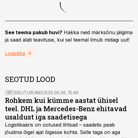
See teema pakub huvi?
Hakka neid märksõnu jälgima
ja saad alati teavituse, kui sel teemal ilmub midagi uut!
Logistika
SEOTUD LOOD
SISUTURUNDUS
29.06.26, 15:49
ST
Rohkem kui kümme aastat ühisel
teel. DHL ja Mercedes-Benz ehitavad
usaldust iga saadetisega
Logistikaäris on ootused lihtsad – saadetis peab
jõudma õigel ajal õigesse kohta. Selle taga on aga