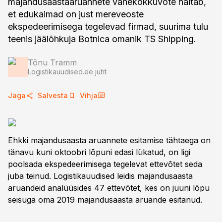
majandusaastaaruannete vahekokkuvõte näitab,
et edukaimad on just mereveoste
ekspedeerimisega tegelevad firmad, suurima tulu
teenis jäälõhkuja Botnica omanik TS Shipping.
Tõnu Tramm
Logistikauudised.ee juht
Jaga
Salvesta
Vihja
Ehkki majandusaasta aruannete esitamise tähtaega on
tänavu kuni oktoobri lõpuni edasi lükatud, on ligi
poolsada ekspedeerimisega tegelevat ettevõtet seda
juba teinud. Logistikauudised leidis majandusaasta
aruandeid analüüsides 47 ettevõtet, kes on juuni lõpu
seisuga oma 2019 majandusaasta aruande esitanud.