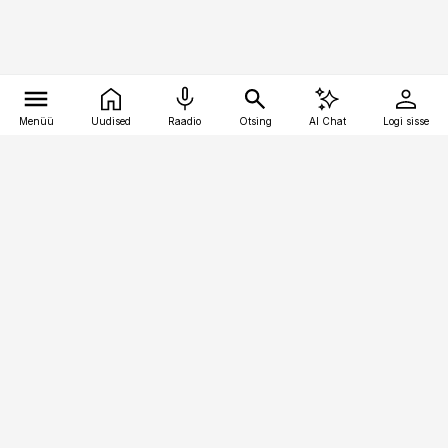
Menüü
Uudised
Raadio
Otsing
AI Chat
Logi sisse
Vana-Lõuna 39/1, 19094 Tallinn
(+372) 667 0111
logistikauudised@logistikauudised.ee
Telli
Reklaam
Firmast
Sisu kasutamisõigused
Ajakirjaniku
eetikakoodeks