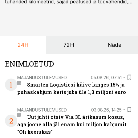
tuhanded kilomeetrid, sajad peatused ja töövahendid,
mille peale peab saama alati kindel olla. Just seepärast
on DHL usaldanud Mercedes-Benzi tarbesõidukeid
juba enam kui kümme aastat ning koostöö Vehoga on
selle aja jooksul kujunenud oluliseks osaks ettevõtte
igapäevasest tööst.
24H
72H
Nädal
ENIMLOETUD
MAJANDUSTULEMUSED
05.08.26, 07:51
1
Smarten Logisticsi käive langes 15% ja
puhaskahjum keris juba üle 1,3 miljoni euro
MAJANDUSTULEMUSED
03.08.26, 14:25
Uut juhti otsiv Via 3L ärikasum kosus,
2
aga joone alla jäi enam kui miljon kahjumit.
“Oli keerukas”