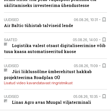
säilitamiseks investeerima ühendustesse
UUDISED
06.08.26, 10:31
Air Baltic tühistab talviseid lende
SAATED
05.08.26, 14:00
Logistika valest otsast digitaliseerimine võib
tuua kaasa automatiseeritud kaose
UUDISED
05.08.26, 11:09
Jüri liiklussõlme ümberehitust hakkab
projekteerima Roadplan OÜ
Lisatud video kavandatavast ringristmikust
UUDISED
05.08.26, 10:35
Linas Agro avas Muugal viljaterminali