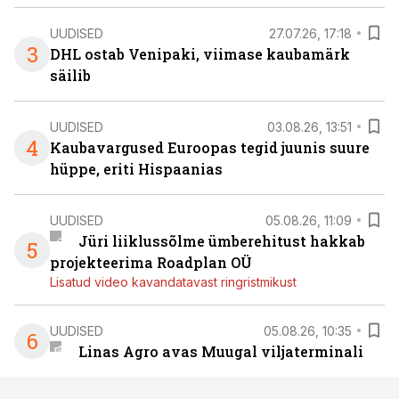
UUDISED
27.07.26, 17:18
3
DHL ostab Venipaki, viimase kaubamärk
säilib
UUDISED
03.08.26, 13:51
4
Kaubavargused Euroopas tegid juunis suure
hüppe, eriti Hispaanias
UUDISED
05.08.26, 11:09
Jüri liiklussõlme ümberehitust hakkab
5
projekteerima Roadplan OÜ
Lisatud video kavandatavast ringristmikust
UUDISED
05.08.26, 10:35
6
Linas Agro avas Muugal viljaterminali