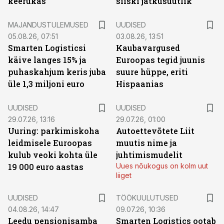
keerukas”
siiski jätkusuutlik
MAJANDUSTULEMUSED
UUDISED
05.08.26, 07:51
03.08.26, 13:51
Smarten Logisticsi
Kaubavargused
käive langes 15% ja
Euroopas tegid juunis
puhaskahjum keris juba
suure hüppe, eriti
üle 1,3 miljoni euro
Hispaanias
UUDISED
UUDISED
29.07.26, 13:16
29.07.26, 01:00
Uuring: parkimiskoha
Autoettevõtete Liit
leidmisele Euroopas
muutis nime ja
kulub veoki kohta üle
juhtimismudelit
19 000 euro aastas
Uues nõukogus on kolm uut
liiget
ST
UUDISED
TÖÖKUULUTUSED
04.08.26, 14:47
09.07.26, 10:36
Leedu pensionisamba
Smarten Logistics ootab