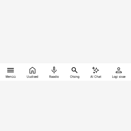
Menüü
Uudised
Raadio
Otsing
AI Chat
Logi sisse
Vana-Lõuna 39/1, 19094 Tallinn
(+372) 667 0111
logistikauudised@logistikauudised.ee