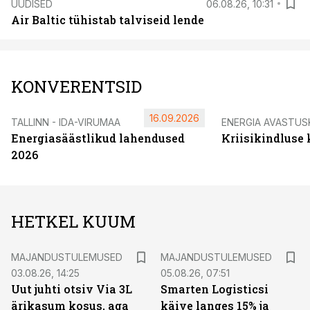
UUDISED
06.08.26, 10:31
Air Baltic tühistab talviseid lende
KONVERENTSID
16.09.2026
TALLINN - IDA-VIRUMAA
ENERGIA AVASTUS
Energiasäästlikud lahendused
Kriisikindluse
2026
HETKEL KUUM
MAJANDUSTULEMUSED
MAJANDUSTULEMUSED
03.08.26, 14:25
05.08.26, 07:51
Uut juhti otsiv Via 3L
Smarten Logisticsi
ärikasum kosus, aga
käive langes 15% ja