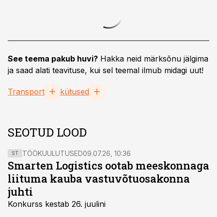
See teema pakub huvi?
Hakka neid märksõnu jälgima
ja saad alati teavituse, kui sel teemal ilmub midagi uut!
Transport
kütused
SEOTUD LOOD
TÖÖKUULUTUSED
09.07.26, 10:36
ST
Smarten Logistics ootab meeskonnaga
liituma kauba vastuvõtuosakonna
juhti
Konkurss kestab 26. juulini