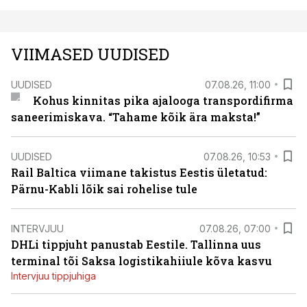
VIIMASED UUDISED
UUDISED
07.08.26, 11:00
Kohus kinnitas pika ajalooga transpordifirma
saneerimiskava. “Tahame kõik ära maksta!”
UUDISED
07.08.26, 10:53
Rail Baltica viimane takistus Eestis ületatud:
Pärnu-Kabli lõik sai rohelise tule
INTERVJUU
07.08.26, 07:00
DHLi tippjuht panustab Eestile. Tallinna uus
terminal tõi Saksa logistikahiiule kõva kasvu
Intervjuu tippjuhiga