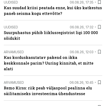
UUDISED
06.08.26, 17:35
Kas suudad kriisi peatada enne, kui üks katkestus
paneb seisma kogu ettevõtte?
UUDISED
06.08.26, 17:32
Suurpuhastus pühib liiklusregistrist ligi 100 000
sõidukit
ARVAMUSED
06.08.26, 12:03
Kas korduskasutatav pakend on ikka
keskkonnale parim? Uuring kinnitab, et mitte
alati
ARVAMUSED
06.08.26, 10:45
Remo Kirss: riik peab väljaspool pealinna elu
säilitamiseks investeerima ühendustesse