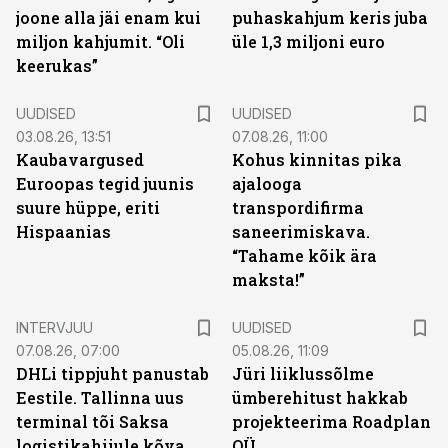
joone alla jäi enam kui
puhaskahjum keris juba
miljon kahjumit. “Oli
üle 1,3 miljoni euro
keerukas”
UUDISED
UUDISED
03.08.26, 13:51
07.08.26, 11:00
Kaubavargused
Kohus kinnitas pika
Euroopas tegid juunis
ajalooga
suure hüppe, eriti
transpordifirma
Hispaanias
saneerimiskava.
“Tahame kõik ära
maksta!”
INTERVJUU
UUDISED
07.08.26, 07:00
05.08.26, 11:09
DHLi tippjuht panustab
Jüri liiklussõlme
Eestile. Tallinna uus
ümberehitust hakkab
terminal tõi Saksa
projekteerima Roadplan
logistikahiiule kõva
OÜ