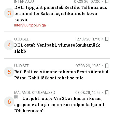
INTERVJUU
07.08.26, 07:00
DHLi tippjuht panustab Eestile. Tallinna uus
3
terminal tõi Saksa logistikahiiule kõva
kasvu
Intervjuu tippjuhiga
UUDISED
27.07.26, 17:18
4
DHL ostab Venipaki, viimase kaubamärk
säilib
UUDISED
07.08.26, 10:53
5
Rail Baltica viimane takistus Eestis ületatud:
Pärnu-Kabli lõik sai rohelise tule
MAJANDUSTULEMUSED
03.08.26, 14:25
Uut juhti otsiv Via 3L ärikasum kosus,
6
aga joone alla jäi enam kui miljon kahjumit.
“Oli keerukas”