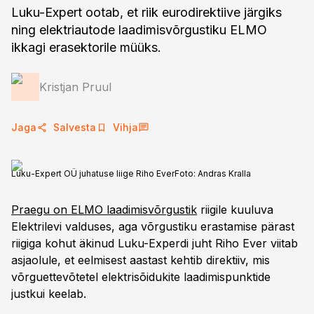
Luku-Expert ootab, et riik eurodirektiive järgiks
ning elektriautode laadimisvõrgustiku ELMO
ikkagi erasektorile müüks.
Kristjan Pruul
Jaga
Salvesta
Vihja
Luku-Expert OÜ juhatuse liige Riho Ever
Foto:
Andras Kralla
Praegu on ELMO laadimisvõrgustik
riigile kuuluva
Elektrilevi valduses, aga võrgustiku erastamise pärast
riigiga kohut äkinud Luku-Experdi juht Riho Ever viitab
asjaolule, et eelmisest aastast kehtib direktiiv, mis
võrguettevõtetel elektrisõidukite laadimispunktide
justkui keelab.