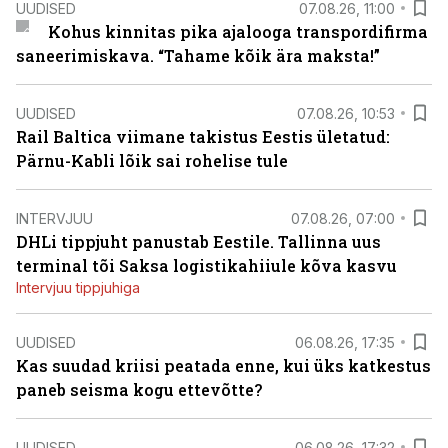
UUDISED
07.08.26, 11:00
Kohus kinnitas pika ajalooga transpordifirma
saneerimiskava. “Tahame kõik ära maksta!”
UUDISED
07.08.26, 10:53
Rail Baltica viimane takistus Eestis ületatud:
Pärnu-Kabli lõik sai rohelise tule
INTERVJUU
07.08.26, 07:00
DHLi tippjuht panustab Eestile. Tallinna uus
terminal tõi Saksa logistikahiiule kõva kasvu
Intervjuu tippjuhiga
UUDISED
06.08.26, 17:35
Kas suudad kriisi peatada enne, kui üks katkestus
paneb seisma kogu ettevõtte?
UUDISED
06.08.26, 17:32