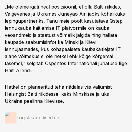
„Me oleme igati heal positsioonil, et olla Balti riikides,
Valgevenes ja Ukrainas Juneyao Airi jaoks kohalikuks
lepingupartneriks. Tänu meie poolt kasutatava Qstepi
lennukauba käitlemise IT platvormile on kauba
veoandmeid ja staatust võimalik jälgida ning hallata
kaupade saabumisinfot ka Minski ja Kiievi
lennujaamades, kus kohapealsete kaubakäitlejate IT
alane võimekus ei ole hetkel ehk kõige kõrgemal
tasemel,“ selgitab Ospentos Internationali juhatuse liige
Haiti Arendi.
Hetkel on planeeritud teha nädalas viis väljumist
Helsingist Balti riikidesse, kaks Minskisse ja üks
Ukraina pealinna Kiievisse.
Logistikauudised.ee