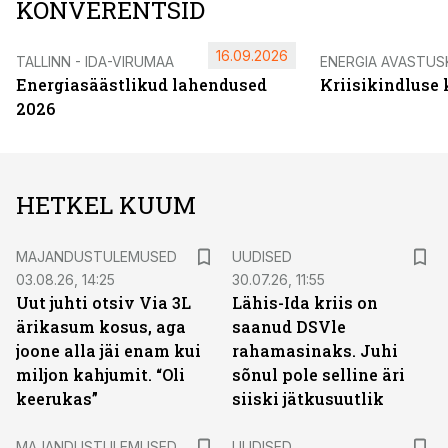
KONVERENTSID
16.09.2026
TALLINN - IDA-VIRUMAA
ENERGIA AVASTUS
Energiasäästlikud lahendused
Kriisikindluse
2026
HETKEL KUUM
MAJANDUSTULEMUSED
UUDISED
03.08.26, 14:25
30.07.26, 11:55
Uut juhti otsiv Via 3L
Lähis-Ida kriis on
ärikasum kosus, aga
saanud DSVle
joone alla jäi enam kui
rahamasinaks. Juhi
miljon kahjumit. “Oli
sõnul pole selline äri
keerukas”
siiski jätkusuutlik
MAJANDUSTULEMUSED
UUDISED