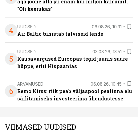
aga joone alla jäi enam kui miljon kahjumit.
“Oli keerukas”
UUDISED
06.08.26, 10:31
4
Air Baltic tühistab talviseid lende
UUDISED
03.08.26, 13:51
5
Kaubavargused Euroopas tegid juunis suure
hüppe, eriti Hispaanias
ARVAMUSED
06.08.26, 10:45
6
Remo Kirss: riik peab väljaspool pealinna elu
säilitamiseks investeerima ühendustesse
VIIMASED UUDISED