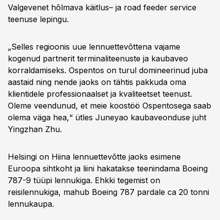
Valgevenet hõlmava käitlus– ja road feeder service
teenuse lepingu.
„Selles regioonis uue lennuettevõttena vajame
kogenud partnerit terminaliteenuste ja kaubaveo
korraldamiseks. Ospentos on turul domineerinud juba
aastaid ning nende jaoks on tähtis pakkuda oma
klientidele professionaalset ja kvaliteetset teenust.
Oleme veendunud, et meie koostöö Ospentosega saab
olema väga hea,“ ütles Juneyao kaubaveonduse juht
Yingzhan Zhu.
Helsingi on Hiina lennuettevõtte jaoks esimene
Euroopa sihtkoht ja liini hakatakse teenindama Boeing
787-9 tüüpi lennukiga. Ehkki tegemist on
reisilennukiga, mahub Boeing 787 pardale ca 20 tonni
lennukaupa.