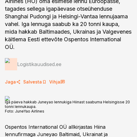
Airlines (HO) oma esimese lennu Euroopasse,
tagades sellega igapäevase otseühenduse
Shanghai Pudongi ja Helsingi-Vantaa lennujaama
vahel. Iga lennuga saabub ka 20 tonni kaupa,
mida hakkab Baltimaades, Ukrainas ja Valgevenes
käitlema Eesti ettevõte Ospentos International
OÜ.
Logistikauudised.ee
Jaga
Salvesta
Vihja
Iga päeva hakkab Juneyao lennukiga Hiinast saabuma Helsingisse 20
tonni lennukaupa.
Foto:
JuneYao Airlines
Ospentos International OÜ allkirjastas Hiina
lennufirmaga Juneyao Baltimaid, Ukrainat ja