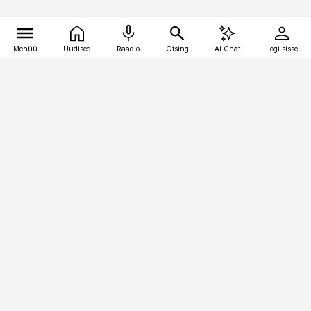
Menüü
Uudised
Raadio
Otsing
AI Chat
Logi sisse
Vana-Lõuna 39/1, 19094 Tallinn
(+372) 667 0111
logistikauudised@logistikauudised.ee
Telli
Reklaam
Firmast
Sisu kasutamisõigused
Ajakirjaniku
eetikakoodeks
Üldtingimused
Privaatsustingimused
Küpsiste poliitika
KKK