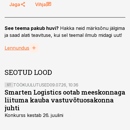
Jaga
Vihja
See teema pakub huvi?
Hakka neid märksõnu jälgima
ja saad alati teavituse, kui sel teemal ilmub midagi uut!
Lennundus
SEOTUD LOOD
TÖÖKUULUTUSED
09.07.26, 10:36
ST
Smarten Logistics ootab meeskonnaga
liituma kauba vastuvõtuosakonna
juhti
Konkurss kestab 26. juulini