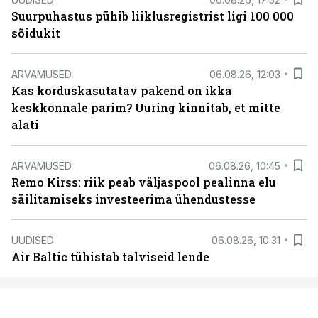
Suurpuhastus pühib liiklusregistrist ligi 100 000
sõidukit
ARVAMUSED
06.08.26, 12:03
Kas korduskasutatav pakend on ikka
keskkonnale parim? Uuring kinnitab, et mitte
alati
ARVAMUSED
06.08.26, 10:45
Remo Kirss: riik peab väljaspool pealinna elu
säilitamiseks investeerima ühendustesse
UUDISED
06.08.26, 10:31
Air Baltic tühistab talviseid lende