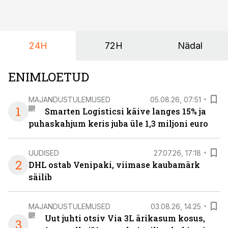
24H
72H
Nädal
ENIMLOETUD
MAJANDUSTULEMUSED
05.08.26, 07:51
1
Smarten Logisticsi käive langes 15% ja
puhaskahjum keris juba üle 1,3 miljoni euro
UUDISED
27.07.26, 17:18
2
DHL ostab Venipaki, viimase kaubamärk
säilib
MAJANDUSTULEMUSED
03.08.26, 14:25
Uut juhti otsiv Via 3L ärikasum kosus,
3