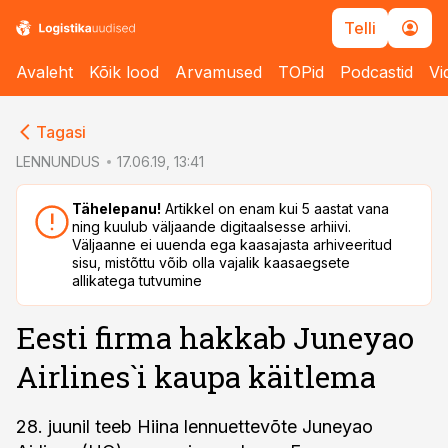
Telli
Avaleht
Kõik lood
Arvamused
TOPid
Podcastid
Vi
cebook
cebook
Tagasi
Twitter)
Twitter)
LENNUNDUS
17.06.19, 13:41
kedIn
kedIn
Tähelepanu!
Artikkel on enam kui 5 aastat vana
ning kuulub väljaande digitaalsesse arhiivi.
ail
ail
Väljaanne ei uuenda ega kaasajasta arhiveeritud
sisu, mistõttu võib olla vajalik kaasaegsete
k
k
allikatega tutvumine
Eesti firma hakkab Juneyao
Airlines`i kaupa käitlema
28. juunil teeb Hiina lennuettevõte Juneyao