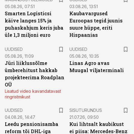
05.08.26, 07:51
03.08.26, 13:51
Smarten Logisticsi
Kaubavargused
käive langes 15% ja
Euroopas tegid juunis
puhaskahjum keris juba
suure hüppe, eriti
üle 1,3 miljoni euro
Hispaanias
UUDISED
UUDISED
05.08.26, 11:09
05.08.26, 10:35
Jüri liiklussõlme
Linas Agro avas
ümberehitust hakkab
Muugal viljaterminali
projekteerima Roadplan
OÜ
Lisatud video kavandatavast
ringristmikust
ST
UUDISED
SISUTURUNDUS
04.08.26, 14:47
21.07.26, 09:50
Leedu pensionisamba
Kui lihtsalt kaubikust
reform tõi DHL-iga
ei piisa: Mercedes-Benz