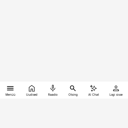
Menüü
Uudised
Raadio
Otsing
AI Chat
Logi sisse
Vana-Lõuna 39/1, 19094 Tallinn
(+372) 667 0111