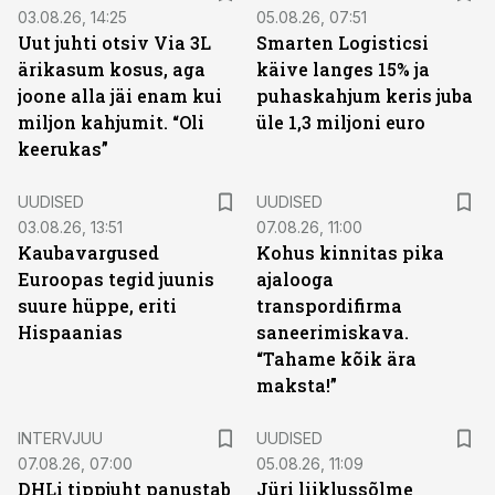
03.08.26, 14:25
05.08.26, 07:51
Uut juhti otsiv Via 3L
Smarten Logisticsi
ärikasum kosus, aga
käive langes 15% ja
joone alla jäi enam kui
puhaskahjum keris juba
miljon kahjumit. “Oli
üle 1,3 miljoni euro
keerukas”
UUDISED
UUDISED
03.08.26, 13:51
07.08.26, 11:00
Kaubavargused
Kohus kinnitas pika
Euroopas tegid juunis
ajalooga
suure hüppe, eriti
transpordifirma
Hispaanias
saneerimiskava.
“Tahame kõik ära
maksta!”
INTERVJUU
UUDISED
07.08.26, 07:00
05.08.26, 11:09
DHLi tippjuht panustab
Jüri liiklussõlme