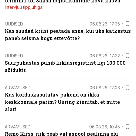
terminal tõi Saksa logistikahiiule kõva kasvu
Intervjuu tippjuhiga
UUDISED
06.08.26, 17:35
Kas suudad kriisi peatada enne, kui üks katkestus
paneb seisma kogu ettevõtte?
UUDISED
06.08.26, 17:32
Suurpuhastus pühib liiklusregistrist ligi 100 000
sõidukit
ARVAMUSED
06.08.26, 12:03
Kas korduskasutatav pakend on ikka
keskkonnale parim? Uuring kinnitab, et mitte
alati
ARVAMUSED
06.08.26, 10:45
Remo Kirss: riik peab väljaspool pealinna elu