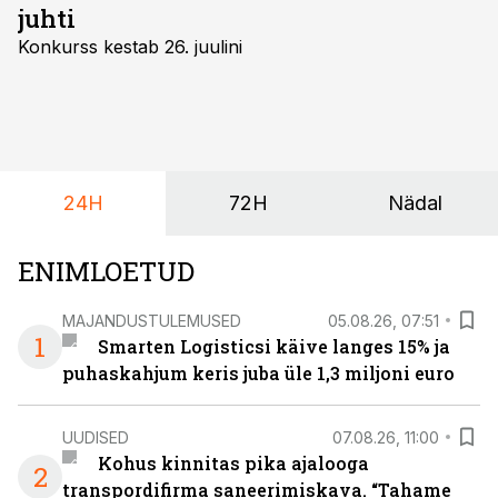
juhti
Konkurss kestab 26. juulini
24H
72H
Nädal
ENIMLOETUD
MAJANDUSTULEMUSED
05.08.26, 07:51
1
Smarten Logisticsi käive langes 15% ja
puhaskahjum keris juba üle 1,3 miljoni euro
UUDISED
07.08.26, 11:00
Kohus kinnitas pika ajalooga
2
transpordifirma saneerimiskava. “Tahame