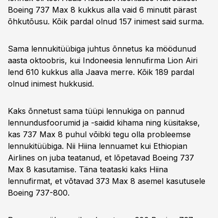
Boeing 737 Max 8 kukkus alla vaid 6 minutit pärast
õhkutõusu. Kõik pardal olnud 157 inimest said surma.
Sama lennukitüübiga juhtus õnnetus ka möödunud
aasta oktoobris, kui Indoneesia lennufirma Lion Airi
lend 610 kukkus alla Jaava merre. Kõik 189 pardal
olnud inimest hukkusid.
Kaks õnnetust sama tüüpi lennukiga on pannud
lennundusfoorumid ja -saidid kihama ning küsitakse,
kas 737 Max 8 puhul võibki tegu olla probleemse
lennukitüübiga. Nii Hiina lennuamet kui Ethiopian
Airlines on juba teatanud, et lõpetavad Boeing 737
Max 8 kasutamise. Täna teataski kaks Hiina
lennufirmat, et võtavad 373 Max 8 asemel kasutusele
Boeing 737-800.