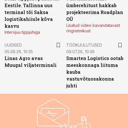
Eestile. Tallinna uus
ümberehitust hakkab
terminal tõi Saksa
projekteerima Roadplan
logistikahiiule kõva
OÜ
kasvu
Lisatud video kavandatavast
ringristmikust
Intervjuu tippjuhiga
ST
UUDISED
TÖÖKUULUTUSED
05.08.26, 10:35
09.07.26, 10:36
Linas Agro avas
Smarten Logistics ootab
Muugal viljaterminali
meeskonnaga liituma
kauba
vastuvõtuosakonna
juhti