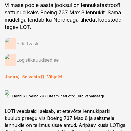
Viimase poole aasta jooksul on lennukatastroofi
sattunud kaks Boeing 737 Max 8 lennukit. Sama
mudeliga lendab ka Nordicaga tihedat koostööd
tegev LOT.
Pille Ivask
Logistikauudised.ee
Jaga
Salvesta
Vihja
LOTi lennuk Boeing 787 Dreamliner
Foto:
Eero Vabamaegi
LOTi veebisaidil seisab, et ettevõtte lennukiparki
kuulub praegu viis Boeing 737 Max 8 ja seitsmele
lennukile on tellimus sisse antud. Äripäev küsis LOTiga