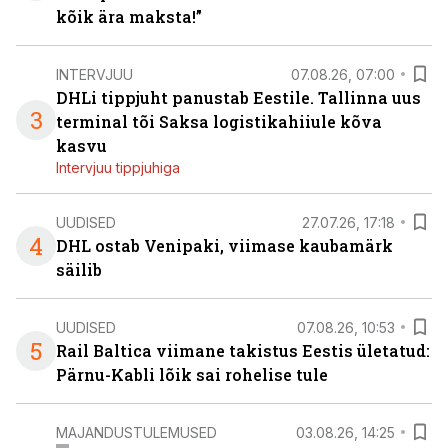
kõik ära maksta!”
INTERVJUU
07.08.26, 07:00
DHLi tippjuht panustab Eestile. Tallinna uus
3
terminal tõi Saksa logistikahiiule kõva
kasvu
Intervjuu tippjuhiga
UUDISED
27.07.26, 17:18
4
DHL ostab Venipaki, viimase kaubamärk
säilib
UUDISED
07.08.26, 10:53
5
Rail Baltica viimane takistus Eestis ületatud:
Pärnu-Kabli lõik sai rohelise tule
MAJANDUSTULEMUSED
03.08.26, 14:25