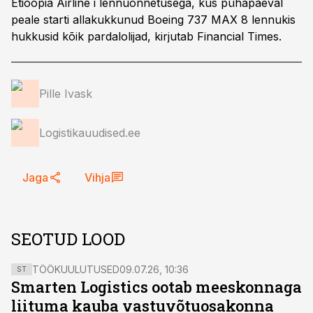
Etioopia Airline`i lennuõnnetusega, kus pühapäeval
peale starti allakukkunud Boeing 737 MAX 8 lennukis
hukkusid kõik pardalolijad, kirjutab Financial Times.
Pille Ivask
Logistikauudised.ee
Jaga
Vihja
SEOTUD LOOD
TÖÖKUULUTUSED
09.07.26, 10:36
ST
Smarten Logistics ootab meeskonnaga
liituma kauba vastuvõtuosakonna