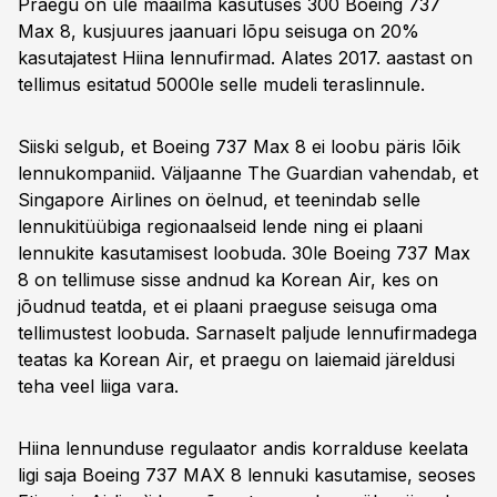
Praegu on üle maailma kasutuses 300 Boeing 737
Max 8, kusjuures jaanuari lõpu seisuga on 20%
kasutajatest Hiina lennufirmad. Alates 2017. aastast on
tellimus esitatud 5000le selle mudeli teraslinnule.
Siiski selgub, et Boeing 737 Max 8 ei loobu päris lõik
lennukompaniid. Väljaanne The Guardian vahendab, et
Singapore Airlines on öelnud, et teenindab selle
lennukitüübiga regionaalseid lende ning ei plaani
lennukite kasutamisest loobuda. 30le Boeing 737 Max
8 on tellimuse sisse andnud ka Korean Air, kes on
jõudnud teatda, et ei plaani praeguse seisuga oma
tellimustest loobuda. Sarnaselt paljude lennufirmadega
teatas ka Korean Air, et praegu on laiemaid järeldusi
teha veel liiga vara.
Hiina lennunduse regulaator andis korralduse keelata
ligi saja Boeing 737 MAX 8 lennuki kasutamise, seoses