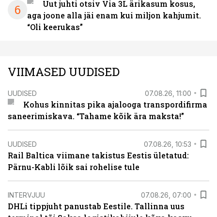
Uut juhti otsiv Via 3L ärikasum kosus,
6
aga joone alla jäi enam kui miljon kahjumit.
“Oli keerukas”
VIIMASED UUDISED
UUDISED
07.08.26, 11:00
Kohus kinnitas pika ajalooga transpordifirma
saneerimiskava. “Tahame kõik ära maksta!”
UUDISED
07.08.26, 10:53
Rail Baltica viimane takistus Eestis ületatud:
Pärnu-Kabli lõik sai rohelise tule
INTERVJUU
07.08.26, 07:00
DHLi tippjuht panustab Eestile. Tallinna uus