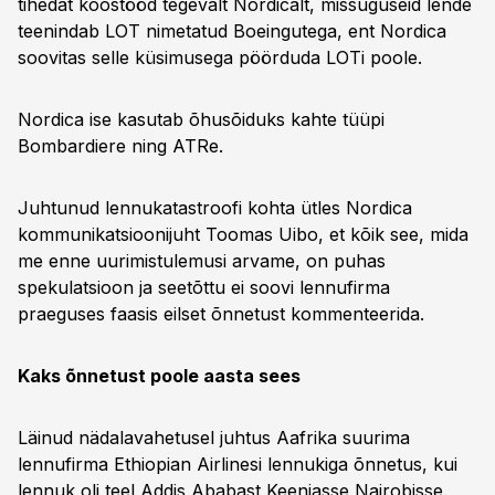
tihedat koostööd tegevalt Nordicalt, missuguseid lende
teenindab LOT nimetatud Boeingutega, ent Nordica
soovitas selle küsimusega pöörduda LOTi poole.
Nordica ise kasutab õhusõiduks kahte tüüpi
Bombardiere ning ATRe.
Juhtunud lennukatastroofi kohta ütles Nordica
kommunikatsioonijuht Toomas Uibo, et kõik see, mida
me enne uurimistulemusi arvame, on puhas
spekulatsioon ja seetõttu ei soovi lennufirma
praeguses faasis eilset õnnetust kommenteerida.
Kaks õnnetust poole aasta sees
Läinud nädalavahetusel juhtus Aafrika suurima
lennufirma Ethiopian Airlinesi lennukiga õnnetus, kui
lennuk oli teel Addis Ababast Keeniasse Nairobisse.