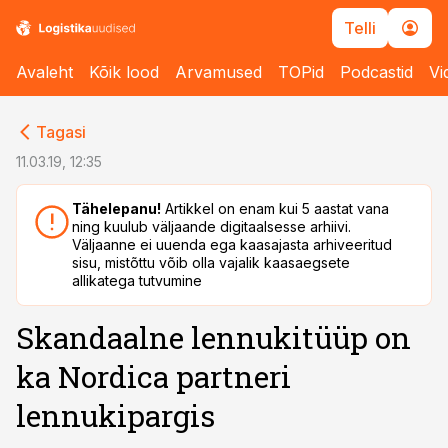
Telli
Avaleht
Kõik lood
Arvamused
TOPid
Podcastid
Vi
cebook
cebook
Tagasi
Twitter)
Twitter)
11.03.19, 12:35
kedIn
kedIn
Tähelepanu!
Artikkel on enam kui 5 aastat vana
ning kuulub väljaande digitaalsesse arhiivi.
ail
ail
Väljaanne ei uuenda ega kaasajasta arhiveeritud
sisu, mistõttu võib olla vajalik kaasaegsete
k
k
allikatega tutvumine
Skandaalne lennukitüüp on
ka Nordica partneri
lennukipargis