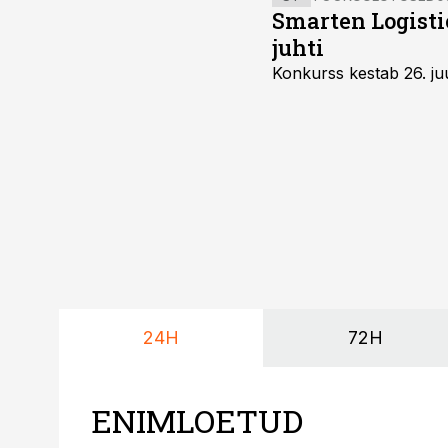
Smarten Logist
juhti
Konkurss kestab 26. juu
24H
72H
ENIMLOETUD