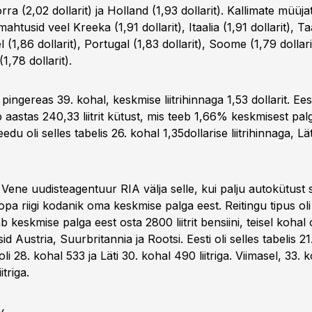
a (2,02 dollarit) ja Holland (1,93 dollarit). Kallimate müüja
htusid veel Kreeka (1,91 dollarit), Itaalia (1,91 dollarit), Ta
ael (1,86 dollarit), Portugal (1,83 dollarit), Soome (1,79 dollari
,78 dollarit).
es pingereas 39. kohal, keskmise liitrihinnaga 1,53 dollarit. Ee
 aastas 240,33 liitrit kütust, mis teeb 1,66% keskmisest palg
du oli selles tabelis 26. kohal 1,35dollarise liitrihinnaga, Lät
s Vene uudisteagentuur RIA välja selle, kui palju autokütust
opa riigi kodanik oma keskmise palga eest. Reitingu tipus o
 keskmise palga eest osta 2800 liitrit bensiini, teisel kohal ol
id Austria, Suurbritannia ja Rootsi. Eesti oli selles tabelis 2
 oli 28. kohal 533 ja Läti 30. kohal 490 liitriga. Viimasel, 33. k
triga.
v