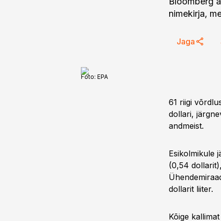
Bloomberg av
nimekirja, m
Jaga
Foto:
EPA
61 riigi võrdl
dollari, järgne
andmeist.
Esikolmikule j
(0,54 dollarit)
Ühendemiraad
dollarit liiter.
Kõige kallimat 