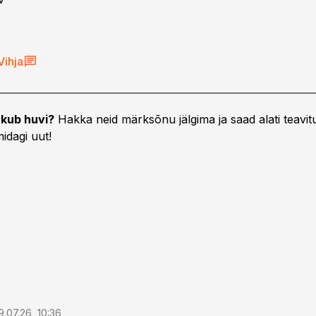
Vihja
kub huvi?
Hakka neid märksõnu jälgima ja saad alati teavitu
idagi uut!
9.07.26, 10:36