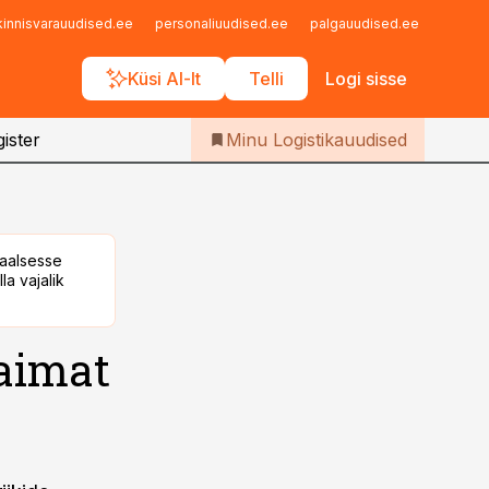
Iseteenindus
kinnisvarauudised.ee
personaliuudised.ee
palgauudised.ee
finant
Telli Logistikauudised
Küsi AI-lt
Telli
Logi sisse
ister
Minu Logistikauudised
taalsesse
la vajalik
aimat