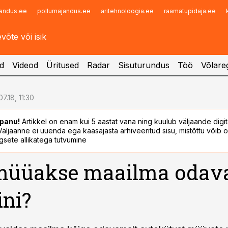
andus.ee
pollumajandus.ee
aritehnoloogia.ee
raamatupidaja.ee
Infopank
Radar
d
Videod
Üritused
Radar
Sisuturundus
Töö
Võlareg
07.18, 11:30
panu!
Artikkel on enam kui 5 aastat vana ning kuulub väljaande digi
. Väljaanne ei uuenda ega kaasajasta arhiveeritud sisu, mistõttu võib ol
sete allikatega tutvumine
müüakse maailma odav
ini?