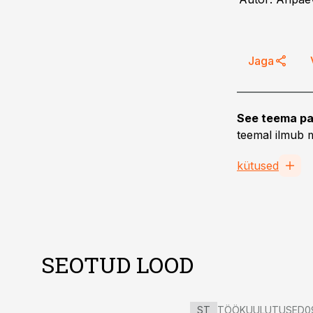
Jaga
See teema pa
teemal ilmub m
kütused
SEOTUD LOOD
ST
TÖÖKUULUTUSED
0