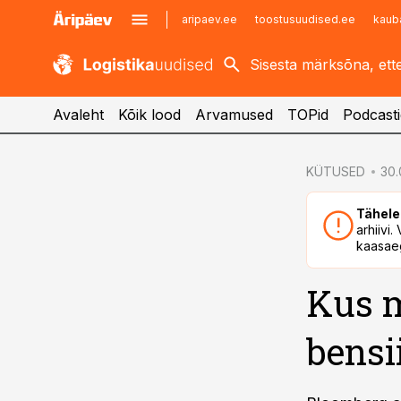
aripaev.ee
toostusuudised.ee
kaub
kaubandus.ee
imelineajalugu.ee
kinnisvarauudised.ee
imelineteadus.ee
Avaleht
Kõik lood
Arvamused
TOPid
Podcasti
cebook
cebook
KÜTUSED
30.
Twitter)
Twitter)
Tähele
kedIn
kedIn
arhiivi
kaasaeg
ail
ail
Kus 
k
k
bensi