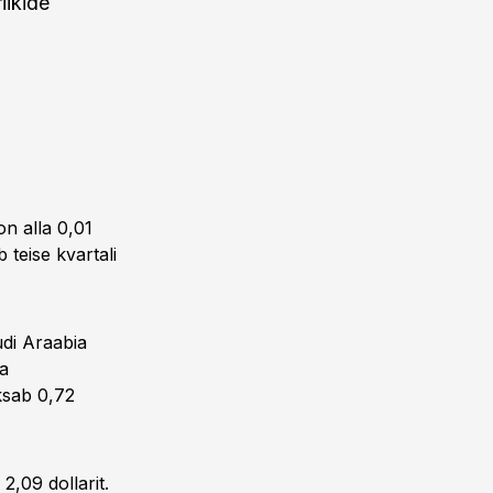
iikide
on alla 0,01
b teise kvartali
udi Araabia
ia
ksab 0,72
 2,09 dollarit.