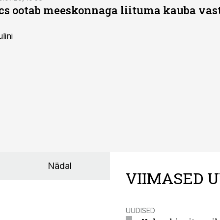
ics ootab meeskonnaga liituma kauba va
lini
Nädal
VIIMASED U
UUDISED