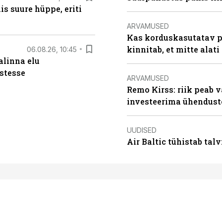
s suure hüppe, eriti
ARVAMUSED
Kas korduskasutatav p
kinnitab, et mitte alati
06.08.26, 10:45
alinna elu
stesse
ARVAMUSED
Remo Kirss: riik peab v
investeerima ühendust
UUDISED
Air Baltic tühistab talv