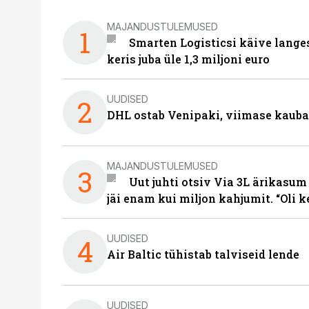
MAJANDUSTULEMUSED
1
Smarten Logisticsi käive lange
keris juba üle 1,3 miljoni euro
UUDISED
2
DHL ostab Venipaki, viimase kauba
MAJANDUSTULEMUSED
3
Uut juhti otsiv Via 3L ärikasum
jäi enam kui miljon kahjumit. “Oli 
UUDISED
4
Air Baltic tühistab talviseid lende
UUDISED