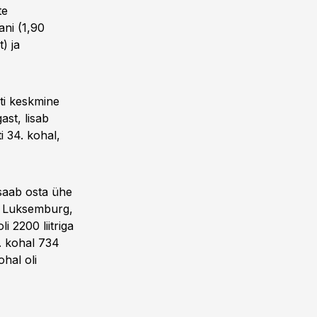
te
ani (1,90
t) ja
sti keskmine
ast, lisab
i 34. kohal,
 saab osta ühe
li Luksemburg,
i 2200 liitriga
1. kohal 734
ohal oli