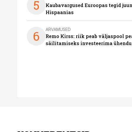
5
Kaubavargused Euroopas tegid juuni
Hispaanias
ARVAMUSED
6
Remo Kirss: riik peab väljaspool pe
säilitamiseks investeerima ühendu