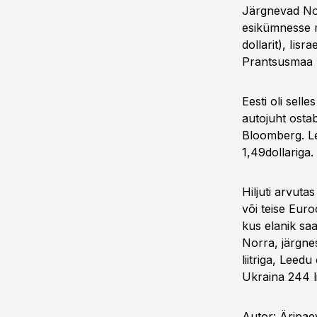
Järgnevad Norr
esikümnesse ma
dollarit), Iisr
Prantsusmaa (1
Eesti oli sell
autojuht ostab
Bloomberg. Lee
1,49dollariga.
Hiljuti arvuta
või teise Euro
kus elanik saab
Norra, järgnes
liitriga, Leedu
Ukraina 244 lii
Autor: Äripae