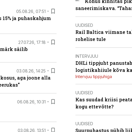
Kohus kinnitas pik
saneerimiskava. “Taha
05.08.26, 07:51
s 15% ja puhaskahjum
UUDISED
Rail Baltica viimane ta
rohelise tule
27.07.26, 17:18
märk säilib
INTERVJUU
DHLi tippjuht panustab 
logistikahiiule kõva k
03.08.26, 14:25
Intervjuu tippjuhiga
 kosus, aga joone alla
keerukas”
UUDISED
Kas suudad kriisi peat
06.08.26, 10:31
kogu ettevõtte?
UUDISED
Suurpuhastus pühib liik
03.08.26, 13:51