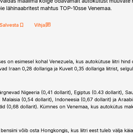
aldas maailma kõige odavamalt autokütust müüvate r
eie lähinaabritest mahtus TOP-10sse Venemaa.
Salvesta
Vihja
uses on esimesel kohal Venezuela, kus autokütuse liitri hind 
vad Iraan 0,28 dollariga ja Kuveit 0,35 dollariga liitrist, selgu
ärgnevad Nigeeria (0,41 dollarit), Egiptus (0.43 dollarit), Sa
, Malaisia (0,54 dollarit), Indoneesia (0,67 dollarit) ja Araab
id (0,68 dollarit). Kümnes on Venemaa, kus autokütus ma
bensiini võib osta Hongkongis, kus liitri eest tuleb välja käia