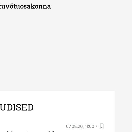
stuvõtuosakonna
UDISED
07.08.26, 11:00