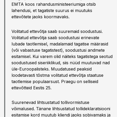
EMTA koos rahandusministeeriumiga otsib
lahendusi, et tagatiste suurus ei muutuks
ettevõtete jaoks koormavaks.
Volitatud ettevõtja saab suuremaid soodustusi.
Volitatud ettevõtja saab soodustusi erinevate
lubade taotlemisel, madalamaid tagatise määrasid
(või vabastuse tagatistest), soodustusi andmete
esitamisel. Kui varem olid näiteks tagatistega seotud
soodustused siseriiklikud, siis nüüd muutuvad nad
üle-Euroopalisteks. Muudatused peaksid
loodetavasti tõstma volitatud ettevõtja staatuse
taotlemise populaarsust. Praegu on selliseid
ettevõtteid Eestis 25.
Suurenevad lihtsustatud tollivormistuse
võimalused. Tänane lihtsustatud tollideklaratsiooni
esitamise kord muutub kliendi jaoks sobivamaks ja