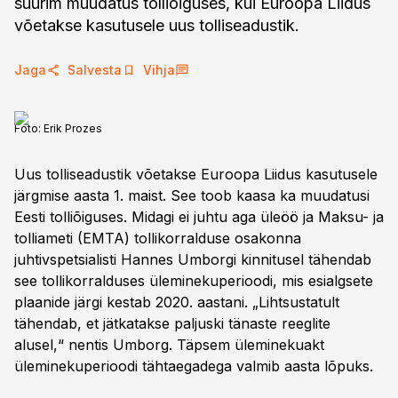
suurim muudatus tolliõiguses, kui Euroopa Liidus
võetakse kasutusele uus tolliseadustik.
Jaga
Salvesta
Vihja
Foto:
Erik Prozes
Uus tolliseadustik võetakse Euroopa Liidus kasutusele
järgmise aasta 1. maist. See toob kaasa ka muudatusi
Eesti tolliõiguses. Midagi ei juhtu aga üleöö ja Maksu- ja
tolliameti (EMTA) tollikorralduse osakonna
juhtivspetsialisti Hannes Umborgi kinnitusel tähendab
see tollikorralduses üleminekuperioodi, mis esialgsete
plaanide järgi kestab 2020. aastani. „Lihtsustatult
tähendab, et jätkatakse paljuski tänaste reeglite
alusel,“ nentis Umborg. Täpsem üleminekuakt
üleminekuperioodi tähtaegadega valmib aasta lõpuks.