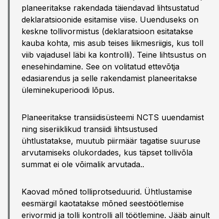
planeeritakse rakendada täiendavad lihtsustatud
deklaratsioonide esitamise viise. Uuenduseks on
keskne tollivormistus (deklaratsioon esitatakse
kauba kohta, mis asub teises liikmesriigis, kus toll
viib vajadusel läbi ka kontrolli). Teine lihtsustus on
enesehindamine. See on volitatud ettevõtja
edasiarendus ja selle rakendamist planeeritakse
üleminekuperioodi lõpus.
Planeeritakse transiidisüsteemi NCTS uuendamist
ning siseriiklikud transiidi lihtsustused
ühtlustatakse, muutub piirmäär tagatise suuruse
arvutamiseks olukordades, kus täpset tollivõla
summat ei ole võimalik arvutada..
Kaovad mõned tolliprotseduurid. Ühtlustamise
eesmärgil kaotatakse mõned seestöötlemise
erivormid ja tolli kontrolli all töötlemine. Jääb ainult