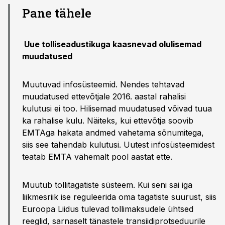
Pane tähele
Uue tolliseadustikuga kaasnevad olulisemad
muudatused
Muutuvad infosüsteemid. Nendes tehtavad
muudatused ettevõtjale 2016. aastal rahalisi
kulutusi ei too. Hilisemad muudatused võivad tuua
ka rahalise kulu. Näiteks, kui ettevõtja soovib
EMTAga hakata andmed vahetama sõnumitega,
siis see tähendab kulutusi. Uutest infosüsteemidest
teatab EMTA vähemalt pool aastat ette.
Muutub tollitagatiste süsteem. Kui seni sai iga
liikmesriik ise reguleerida oma tagatiste suurust, siis
Euroopa Liidus tulevad tollimaksudele ühtsed
reeglid, sarnaselt tänastele transiidiprotseduurile