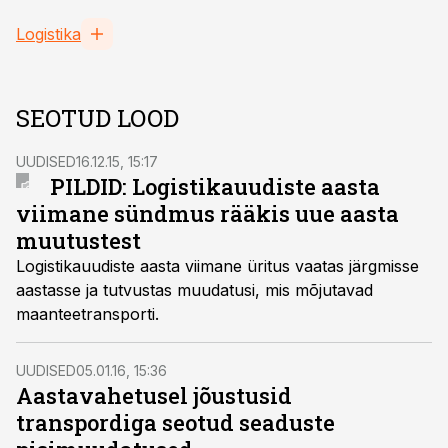
Logistika
SEOTUD LOOD
UUDISED
16.12.15, 15:17
PILDID: Logistikauudiste aasta
viimane sündmus rääkis uue aasta
muutustest
Logistikauudiste aasta viimane üritus vaatas järgmisse
aastasse ja tutvustas muudatusi, mis mõjutavad
maanteetransporti.
UUDISED
05.01.16, 15:36
Aastavahetusel jõustusid
transpordiga seotud seaduste