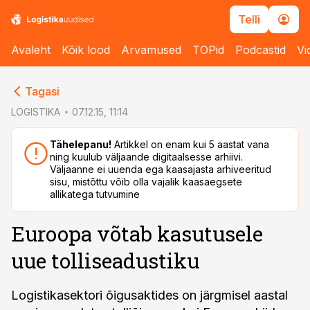
Telli
Avaleht
Kõik lood
Arvamused
TOPid
Podcastid
Vi
cebook
cebook
Tagasi
Twitter)
Twitter)
LOGISTIKA
07.12.15, 11:14
kedIn
kedIn
Tähelepanu!
Artikkel on enam kui 5 aastat vana
ning kuulub väljaande digitaalsesse arhiivi.
ail
ail
Väljaanne ei uuenda ega kaasajasta arhiveeritud
sisu, mistõttu võib olla vajalik kaasaegsete
k
k
allikatega tutvumine
Euroopa võtab kasutusele
uue tolliseadustiku
Logistikasektori õigusaktides on järgmisel aastal