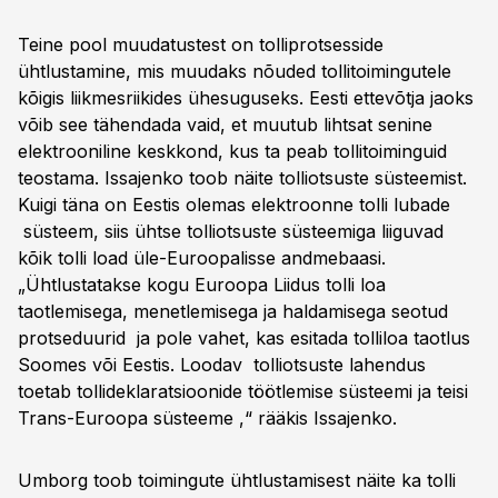
Teine pool muudatustest on tolliprotsesside
ühtlustamine, mis muudaks nõuded tollitoimingutele
kõigis liikmesriikides ühesuguseks. Eesti ettevõtja jaoks
võib see tähendada vaid, et muutub lihtsat senine
elektrooniline keskkond, kus ta peab tollitoiminguid
teostama. Issajenko toob näite tolliotsuste süsteemist.
Kuigi täna on Eestis olemas elektroonne tolli lubade
süsteem, siis ühtse tolliotsuste süsteemiga liiguvad
kõik tolli load üle-Euroopalisse andmebaasi.
„Ühtlustatakse kogu Euroopa Liidus tolli loa
taotlemisega, menetlemisega ja haldamisega seotud
protseduurid ja pole vahet, kas esitada tolliloa taotlus
Soomes või Eestis. Loodav tolliotsuste lahendus
toetab tollideklaratsioonide töötlemise süsteemi ja teisi
Trans-Euroopa süsteeme ,“ rääkis Issajenko.
Umborg toob toimingute ühtlustamisest näite ka tolli