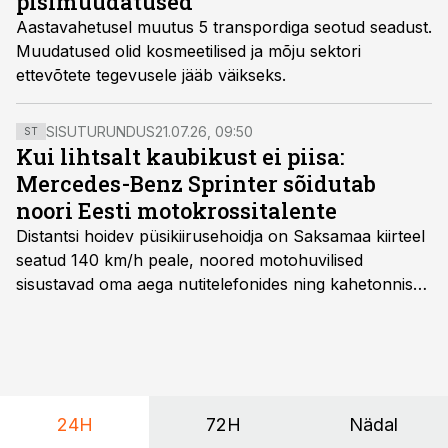
pisimuudatused
Aastavahetusel muutus 5 transpordiga seotud seadust.
Muudatused olid kosmeetilised ja mõju sektori
ettevõtete tegevusele jääb väikseks.
SISUTURUNDUS
21.07.26, 09:50
ST
Kui lihtsalt kaubikust ei piisa:
Mercedes-Benz Sprinter sõidutab
noori Eesti motokrossitalente
Distantsi hoidev püsikiirusehoidja on Saksamaa kiirteel
seatud 140 km/h peale, noored motohuvilised
sisustavad oma aega nutitelefonides ning kahetonnises
järelhaagises veerevad kaasa krossitsiklid koos vajaliku
varustusega. Õige pea on Prantsusmaal, Romagnes
algamas juuniorite motokrossi
maailmameistrivõistlused.
24H
72H
Nädal