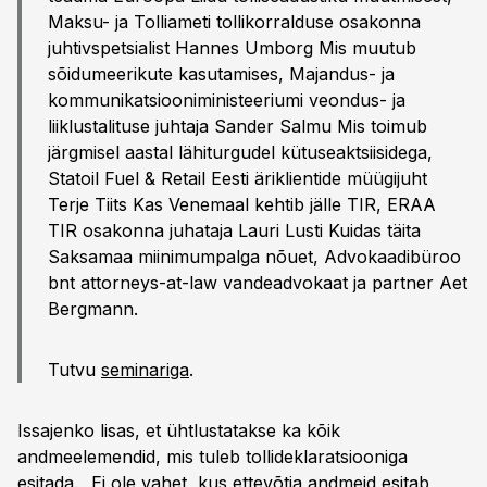
Maksu- ja Tolliameti tollikorralduse osakonna
juhtivspetsialist Hannes Umborg Mis muutub
sõidumeerikute kasutamises, Majandus- ja
kommunikatsiooniministeeriumi veondus- ja
liiklustalituse juhtaja Sander Salmu Mis toimub
järgmisel aastal lähiturgudel kütuseaktsiisidega,
Statoil Fuel & Retail Eesti äriklientide müügijuht
Terje Tiits Kas Venemaal kehtib jälle TIR, ERAA
TIR osakonna juhataja Lauri Lusti Kuidas täita
Saksamaa miinimumpalga nõuet, Advokaadibüroo
bnt attorneys-at-law vandeadvokaat ja partner Aet
Bergmann.
Tutvu
seminariga
.
Issajenko lisas, et ühtlustatakse ka kõik
andmeelemendid, mis tuleb tollideklaratsiooniga
esitada. „Ei ole vahet, kus ettevõtja andmeid esitab,