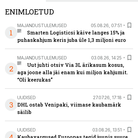
ENIMLOETUD
MAJANDUSTULEMUSED
05.08.26, 07:51
1
Smarten Logisticsi käive langes 15% ja
puhaskahjum keris juba üle 1,3 miljoni euro
MAJANDUSTULEMUSED
03.08.26, 14:25
Uut juhti otsiv Via 3L ärikasum kosus,
2
aga joone alla jäi enam kui miljon kahjumit.
“Oli keerukas”
UUDISED
27.07.26, 17:18
3
DHL ostab Venipaki, viimase kaubamärk
säilib
UUDISED
03.08.26, 13:51
4
Kaubavargused Euroopas tegid juunis suure