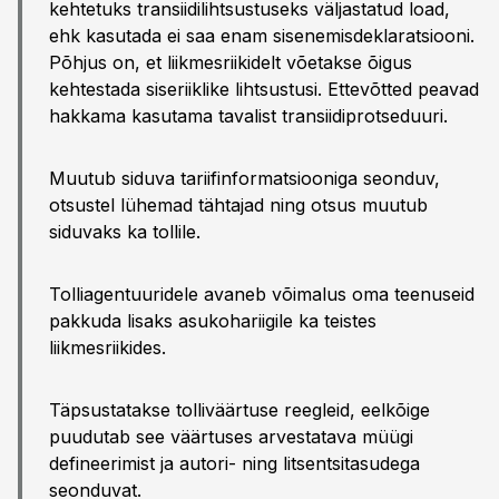
kehtetuks transiidilihtsustuseks väljastatud load,
ehk kasutada ei saa enam sisenemisdeklaratsiooni.
Põhjus on, et liikmesriikidelt võetakse õigus
kehtestada siseriiklike lihtsustusi. Ettevõtted peavad
hakkama kasutama tavalist transiidiprotseduuri.
Muutub siduva tariifinformatsiooniga seonduv,
otsustel lühemad tähtajad ning otsus muutub
siduvaks ka tollile.
Tolliagentuuridele avaneb võimalus oma teenuseid
pakkuda lisaks asukohariigile ka teistes
liikmesriikides.
Täpsustatakse tolliväärtuse reegleid, eelkõige
puudutab see väärtuses arvestatava müügi
defineerimist ja autori- ning litsentsitasudega
seonduvat.