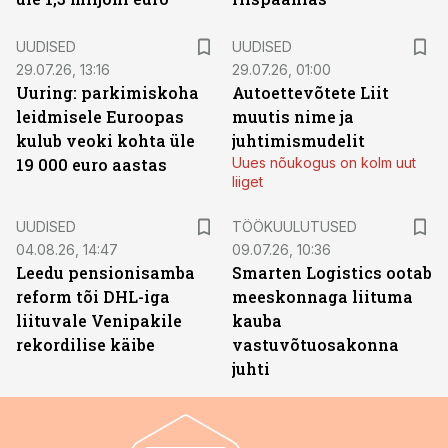
UUDISED
UUDISED
29.07.26, 13:16
29.07.26, 01:00
Uuring: parkimiskoha
Autoettevõtete Liit
leidmisele Euroopas
muutis nime ja
kulub veoki kohta üle
juhtimismudelit
19 000 euro aastas
Uues nõukogus on kolm uut
liiget
ST
UUDISED
TÖÖKUULUTUSED
04.08.26, 14:47
09.07.26, 10:36
Leedu pensionisamba
Smarten Logistics ootab
reform tõi DHL-iga
meeskonnaga liituma
liituvale Venipakile
kauba
rekordilise käibe
vastuvõtuosakonna
juhti