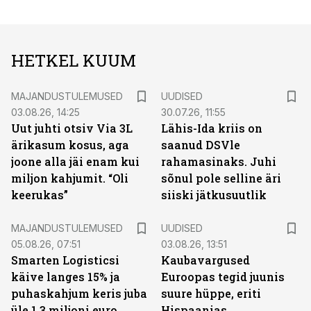
HETKEL KUUM
MAJANDUSTULEMUSED
UUDISED
03.08.26, 14:25
30.07.26, 11:55
Uut juhti otsiv Via 3L
Lähis-Ida kriis on
ärikasum kosus, aga
saanud DSVle
joone alla jäi enam kui
rahamasinaks. Juhi
miljon kahjumit. “Oli
sõnul pole selline äri
keerukas”
siiski jätkusuutlik
MAJANDUSTULEMUSED
UUDISED
05.08.26, 07:51
03.08.26, 13:51
Smarten Logisticsi
Kaubavargused
käive langes 15% ja
Euroopas tegid juunis
puhaskahjum keris juba
suure hüppe, eriti
üle 1,3 miljoni euro
Hispaanias