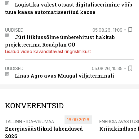
Logistika valest otsast digitaliseerimine võib
tuua kaasa automatiseeritud kaose
UUDISED
05.08.26, 11:09
Jüri liiklussõlme ümberehitust hakkab
projekteerima Roadplan OÜ
Lisatud video kavandatavast ringristmikust
UUDISED
05.08.26, 10:35
Linas Agro avas Muugal viljaterminali
KONVERENTSID
16.09.2026
TALLINN - IDA-VIRUMAA
ENERGIA AVASTUS
Energiasäästlikud lahendused
Kriisikindluse
2026