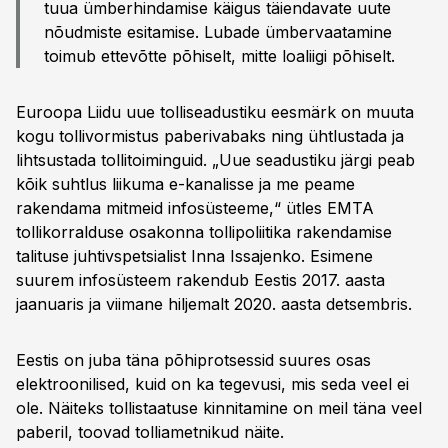
tuua ümberhindamise käigus täiendavate uute
nõudmiste esitamise. Lubade ümbervaatamine
toimub ettevõtte põhiselt, mitte loaliigi põhiselt.
Euroopa Liidu uue tolliseadustiku eesmärk on muuta
kogu tollivormistus paberivabaks ning ühtlustada ja
lihtsustada tollitoiminguid. „Uue seadustiku järgi peab
kõik suhtlus liikuma e-kanalisse ja me peame
rakendama mitmeid infosüsteeme,“ ütles EMTA
tollikorralduse osakonna tollipoliitika rakendamise
talituse juhtivspetsialist Inna Issajenko. Esimene
suurem infosüsteem rakendub Eestis 2017. aasta
jaanuaris ja viimane hiljemalt 2020. aasta detsembris.
Eestis on juba täna põhiprotsessid suures osas
elektroonilised, kuid on ka tegevusi, mis seda veel ei
ole. Näiteks tollistaatuse kinnitamine on meil täna veel
paberil, toovad tolliametnikud näite.