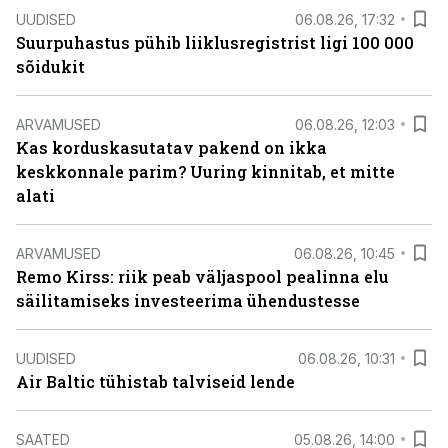
UUDISED
06.08.26, 17:32
Suurpuhastus pühib liiklusregistrist ligi 100 000
sõidukit
ARVAMUSED
06.08.26, 12:03
Kas korduskasutatav pakend on ikka
keskkonnale parim? Uuring kinnitab, et mitte
alati
ARVAMUSED
06.08.26, 10:45
Remo Kirss: riik peab väljaspool pealinna elu
säilitamiseks investeerima ühendustesse
UUDISED
06.08.26, 10:31
Air Baltic tühistab talviseid lende
SAATED
05.08.26, 14:00