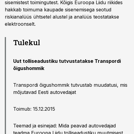
sisemistest toimingutest. Kõigis Euroopa Liidu riikides
hakkab toimuma kaupade sisenemisega seotud
riskianalüüs ühtsetel alustel ja analüüs teostatakse
elektroonselt.
Tulekul
Uut tolliseadustiku tutvustatakse Transpordi
õigushommik
Transpordi õigushommik tutvustab muudatusi, mis
mõjutavad Eesti autovedajat
Toimub: 15.12.2015
Teemad ja esinejad: Mida peavad autovedajad
teadma Euroopa Liidu tolliseadustiku muutmisest,