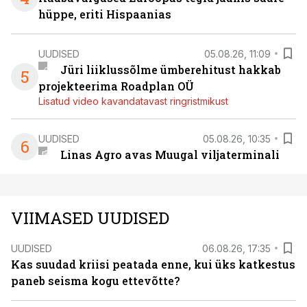
hüppe, eriti Hispaanias
UUDISED
05.08.26, 11:09
Jüri liiklussõlme ümberehitust hakkab
5
projekteerima Roadplan OÜ
Lisatud video kavandatavast ringristmikust
UUDISED
05.08.26, 10:35
6
Linas Agro avas Muugal viljaterminali
VIIMASED UUDISED
UUDISED
06.08.26, 17:35
Kas suudad kriisi peatada enne, kui üks katkestus
paneb seisma kogu ettevõtte?