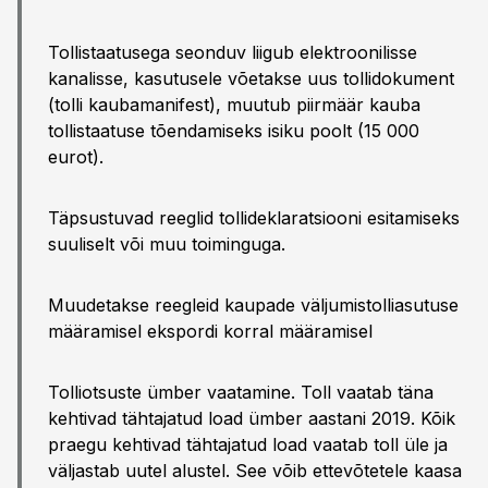
Tollistaatusega seonduv liigub elektroonilisse
kanalisse, kasutusele võetakse uus tollidokument
(tolli kaubamanifest), muutub piirmäär kauba
tollistaatuse tõendamiseks isiku poolt (15 000
eurot).
Täpsustuvad reeglid tollideklaratsiooni esitamiseks
suuliselt või muu toiminguga.
Muudetakse reegleid kaupade väljumistolliasutuse
määramisel ekspordi korral määramisel
Tolliotsuste ümber vaatamine. Toll vaatab täna
kehtivad tähtajatud load ümber aastani 2019. Kõik
praegu kehtivad tähtajatud load vaatab toll üle ja
väljastab uutel alustel. See võib ettevõtetele kaasa