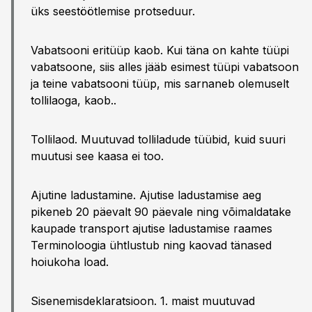
üks seestöötlemise protseduur.
Vabatsooni eritüüp kaob. Kui täna on kahte tüüpi
vabatsoone, siis alles jääb esimest tüüpi vabatsoon
ja teine vabatsooni tüüp, mis sarnaneb olemuselt
tollilaoga, kaob..
Tollilaod. Muutuvad tolliladude tüübid, kuid suuri
muutusi see kaasa ei too.
Ajutine ladustamine. Ajutise ladustamise aeg
pikeneb 20 päevalt 90 päevale ning võimaldatake
kaupade transport ajutise ladustamise raames
Terminoloogia ühtlustub ning kaovad tänased
hoiukoha load.
Sisenemisdeklaratsioon. 1. maist muutuvad