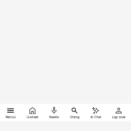
Menüü
Uudised
Raadio
Otsing
AI Chat
Logi sisse