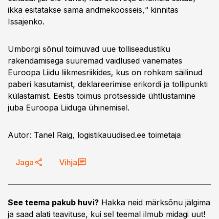
ikka esitatakse sama andmekoosseis,“ kinnitas
Issajenko.
Umborgi sõnul toimuvad uue tolliseadustiku
rakendamisega suuremad vaidlused vanemates
Euroopa Liidu liikmesriikides, kus on rohkem säilinud
paberi kasutamist, deklareerimise erikordi ja tollipunkti
külastamist. Eestis toimus protsesside ühtlustamine
juba Euroopa Liiduga ühinemisel.
Autor: Tanel Raig, logistikauudised.ee toimetaja
Jaga
Vihja
See teema pakub huvi?
Hakka neid märksõnu jälgima
ja saad alati teavituse, kui sel teemal ilmub midagi uut!