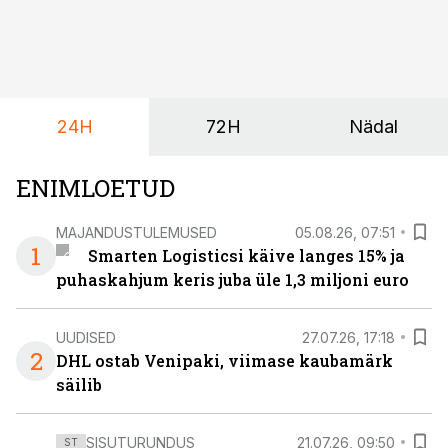
24H
72H
Nädal
ENIMLOETUD
MAJANDUSTULEMUSED
05.08.26, 07:51
1
Smarten Logisticsi käive langes 15% ja
puhaskahjum keris juba üle 1,3 miljoni euro
UUDISED
27.07.26, 17:18
2
DHL ostab Venipaki, viimase kaubamärk
säilib
SISUTURUNDUS
21.07.26, 09:50
ST