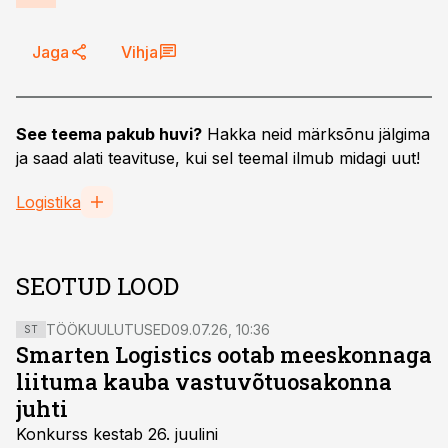
Jaga
Vihja
See teema pakub huvi?
Hakka neid märksõnu jälgima
ja saad alati teavituse, kui sel teemal ilmub midagi uut!
Logistika
SEOTUD LOOD
TÖÖKUULUTUSED
09.07.26, 10:36
ST
Smarten Logistics ootab meeskonnaga
liituma kauba vastuvõtuosakonna
juhti
Konkurss kestab 26. juulini