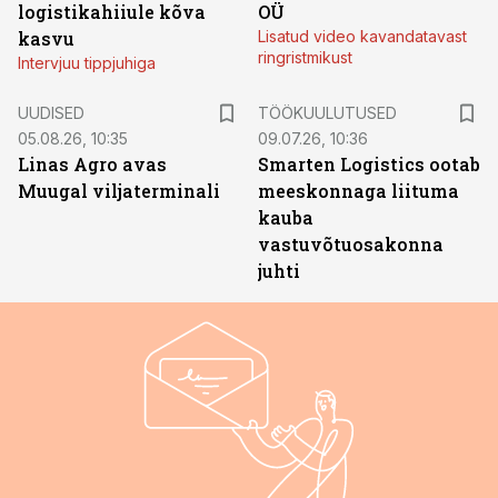
logistikahiiule kõva
OÜ
kasvu
Lisatud video kavandatavast
ringristmikust
Intervjuu tippjuhiga
ST
UUDISED
TÖÖKUULUTUSED
05.08.26, 10:35
09.07.26, 10:36
Linas Agro avas
Smarten Logistics ootab
Muugal viljaterminali
meeskonnaga liituma
kauba
vastuvõtuosakonna
juhti