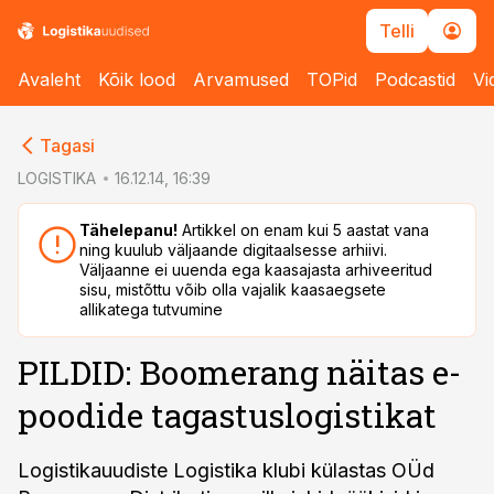
Telli
Avaleht
Kõik lood
Arvamused
TOPid
Podcastid
Vi
cebook
cebook
Tagasi
Twitter)
Twitter)
LOGISTIKA
16.12.14, 16:39
kedIn
kedIn
Tähelepanu!
Artikkel on enam kui 5 aastat vana
ning kuulub väljaande digitaalsesse arhiivi.
ail
ail
Väljaanne ei uuenda ega kaasajasta arhiveeritud
sisu, mistõttu võib olla vajalik kaasaegsete
k
k
allikatega tutvumine
PILDID: Boomerang näitas e-
poodide tagastuslogistikat
Logistikauudiste Logistika klubi külastas OÜd