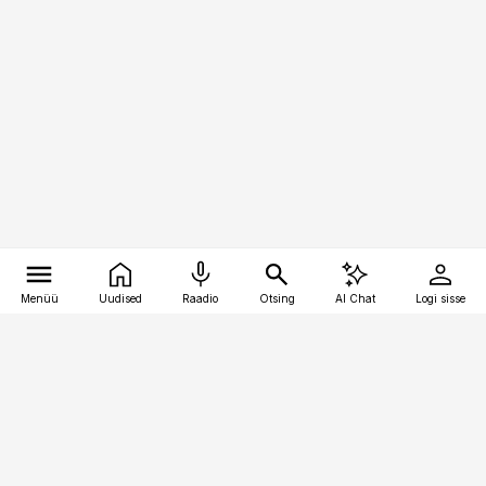
Menüü
Uudised
Raadio
Otsing
AI Chat
Logi sisse
Vana-Lõuna 39/1, 19094 Tallinn
(+372) 667 0111
logistikauudised@logistikauudised.ee