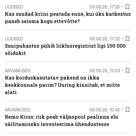
UUDISED
06.08.26, 17:35
Kas suudad kriisi peatada enne, kui üks katkestus
paneb seisma kogu ettevõtte?
UUDISED
06.08.26, 17:32
Suurpuhastus pühib liiklusregistrist ligi 100 000
sõidukit
ARVAMUSED
06.08.26, 12:03
Kas korduskasutatav pakend on ikka
keskkonnale parim? Uuring kinnitab, et mitte
alati
ARVAMUSED
06.08.26, 10:45
Remo Kirss: riik peab väljaspool pealinna elu
säilitamiseks investeerima ühendustesse