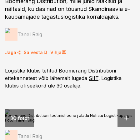
Boomerang Distribution, mille juhid rääkisid ja
näitasid, kuidas nad on tõusnud Skandinaavia e-
kaubamajade tagastuslogistika korraldajaks.
Tanel Raig
Jaga
Salvesta
Vihja
Logistika klubis tehtud Boomerang Distributioni
ettekannetest võib lähemalt lugeda
SIIT
. Logistika
klubis oli seekord üle 30 osaleja.
Boomerang Distributioni tootmishoone j aladu Nehatu Logistikapargis.
30 fotot
Foto:
Tanel Raig
Tanel Raig