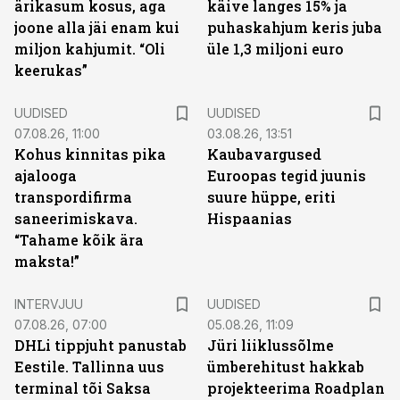
ärikasum kosus, aga
käive langes 15% ja
joone alla jäi enam kui
puhaskahjum keris juba
miljon kahjumit. “Oli
üle 1,3 miljoni euro
keerukas”
UUDISED
UUDISED
07.08.26, 11:00
03.08.26, 13:51
Kohus kinnitas pika
Kaubavargused
ajalooga
Euroopas tegid juunis
transpordifirma
suure hüppe, eriti
saneerimiskava.
Hispaanias
“Tahame kõik ära
maksta!”
INTERVJUU
UUDISED
07.08.26, 07:00
05.08.26, 11:09
DHLi tippjuht panustab
Jüri liiklussõlme
Eestile. Tallinna uus
ümberehitust hakkab
terminal tõi Saksa
projekteerima Roadplan