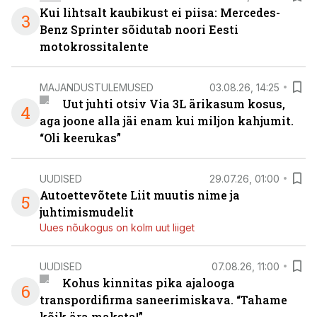
Kui lihtsalt kaubikust ei piisa: Mercedes-
3
Benz Sprinter sõidutab noori Eesti
motokrossitalente
MAJANDUSTULEMUSED
03.08.26, 14:25
Uut juhti otsiv Via 3L ärikasum kosus,
4
aga joone alla jäi enam kui miljon kahjumit.
“Oli keerukas”
UUDISED
29.07.26, 01:00
Autoettevõtete Liit muutis nime ja
5
juhtimismudelit
Uues nõukogus on kolm uut liiget
UUDISED
07.08.26, 11:00
Kohus kinnitas pika ajalooga
6
transpordifirma saneerimiskava. “Tahame
kõik ära maksta!”