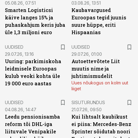
05.08.26, 07:51
03.08.26, 13:51
Smarten Logisticsi
Kaubavargused
käive langes 15% ja
Euroopas tegid juunis
puhaskahjum keris juba
suure hüppe, eriti
üle 1,3 miljoni euro
Hispaanias
UUDISED
UUDISED
29.07.26, 13:16
29.07.26, 01:00
Uuring: parkimiskoha
Autoettevõtete Liit
leidmisele Euroopas
muutis nime ja
kulub veoki kohta üle
juhtimismudelit
19 000 euro aastas
Uues nõukogus on kolm uut
liiget
ST
UUDISED
SISUTURUNDUS
04.08.26, 14:47
21.07.26, 09:50
Leedu pensionisamba
Kui lihtsalt kaubikust
reform tõi DHL-iga
ei piisa: Mercedes-Benz
liituvale Venipakile
Sprinter sõidutab noori