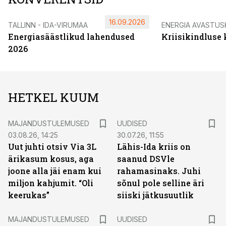
16.09.2026
TALLINN - IDA-VIRUMAA
ENERGIA AVASTUS
Energiasäästlikud lahendused
Kriisikindluse
2026
HETKEL KUUM
MAJANDUSTULEMUSED
UUDISED
03.08.26, 14:25
30.07.26, 11:55
Uut juhti otsiv Via 3L
Lähis-Ida kriis on
ärikasum kosus, aga
saanud DSVle
joone alla jäi enam kui
rahamasinaks. Juhi
miljon kahjumit. “Oli
sõnul pole selline äri
keerukas”
siiski jätkusuutlik
MAJANDUSTULEMUSED
UUDISED