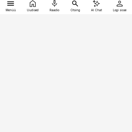
Menüü
Uudised
Raadio
Otsing
AI Chat
Logi sisse
Vana-Lõuna 39/1, 19094 Tallinn
(+372) 667 0111
logistikauudised@logistikauudised.ee
Telli
Reklaam
Firmast
Sisu kasutamisõigused
Ajakirjaniku
eetikakoodeks
Üldtingimused
Privaatsustingimused
Küpsiste poliitika
KKK
Eesti Meediaettevõtete
Eelistuste haldamine
Liit