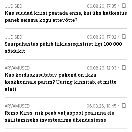
UUDISED
06.08.26, 17:35
Kas suudad kriisi peatada enne, kui üks katkestus
paneb seisma kogu ettevõtte?
UUDISED
06.08.26, 17:32
Suurpuhastus pühib liiklusregistrist ligi 100 000
sõidukit
ARVAMUSED
06.08.26, 12:03
Kas korduskasutatav pakend on ikka
keskkonnale parim? Uuring kinnitab, et mitte
alati
ARVAMUSED
06.08.26, 10:45
Remo Kirss: riik peab väljaspool pealinna elu
säilitamiseks investeerima ühendustesse