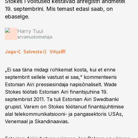
Stokes´i volitused kestavad äriregistri andmetel
19. septembrini. Mis temast edasi saab, on
ebaselge.
Harry Tuul
arvamustoimetaja
Jaga
Salvesta
Vihja
„Ei saa täna midagi rohkemat kosta, kui et enne
septembrit sellele vastust ei saa,“ kommenteeris
Estonian Airi pressiesindaja napisõnaliselt. Wade
Stokes töötab Estonian Airi finantsjuhina 19.
septembrist 2011. Ta tuli Estonian Airi Swedbanki
grupist. Varem on Stokes töötanud finantsjuhtimise
alal telekommunikatsiooni- ja pangasektoris USAs,
Venemaal ja Skandinaavias.