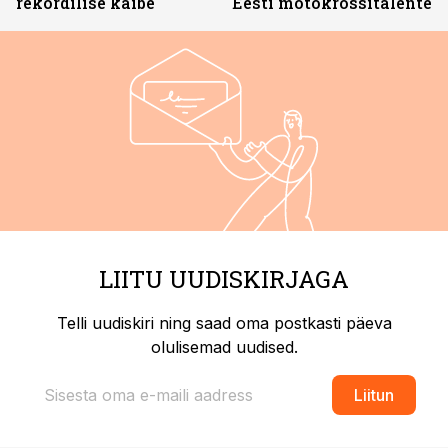
rekordilise käibe
Eesti motokrossitalente
LIITU UUDISKIRJAGA
Telli uudiskiri ning saad oma postkasti päeva
olulisemad uudised.
Liitun