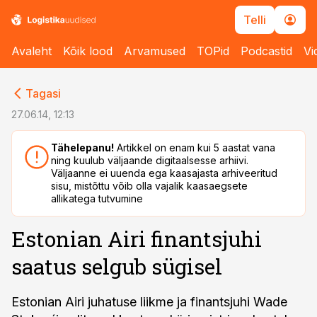
Telli
Avaleht
Kõik lood
Arvamused
TOPid
Podcastid
Vi
cebook
cebook
Tagasi
Twitter)
Twitter)
27.06.14, 12:13
kedIn
kedIn
Tähelepanu!
Artikkel on enam kui 5 aastat vana
ning kuulub väljaande digitaalsesse arhiivi.
ail
ail
Väljaanne ei uuenda ega kaasajasta arhiveeritud
sisu, mistõttu võib olla vajalik kaasaegsete
k
k
allikatega tutvumine
Estonian Airi finantsjuhi
saatus selgub sügisel
Estonian Airi juhatuse liikme ja finantsjuhi Wade