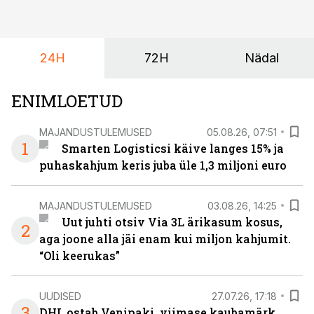
24H
72H
Nädal
ENIMLOETUD
MAJANDUSTULEMUSED
05.08.26, 07:51
1
Smarten Logisticsi käive langes 15% ja
puhaskahjum keris juba üle 1,3 miljoni euro
MAJANDUSTULEMUSED
03.08.26, 14:25
Uut juhti otsiv Via 3L ärikasum kosus,
2
aga joone alla jäi enam kui miljon kahjumit.
“Oli keerukas”
UUDISED
27.07.26, 17:18
3
DHL ostab Venipaki, viimase kaubamärk