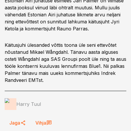
Estonian Airi juhatuse esimees Jan Palmer on viimase
aasta jooksul viinud läbi ohtralt muutusi. Mullu juulis
vähendati Estonian Airi juhatuse liikmete arvu neljani
ning ettevõttest on sunnitud lahkuma käitusjuht Jyri
Ketola ja kommertsjuht Rauno Parras.
Käitusjuhi ülesanded võttis toona üle seni ettevõtet
nõustanud Mikael Wångdahl. Tänavu aasta alguses
osteti Wångdahl aga SAS Groupi poolt üle ning ta asus
tööle kontserni kuuluvas lennufirmas Blue1. Nii palkas
Palmer tänavu mais uueks kommertsjuhiks Indrek
Randveeri EMTst.
Harry Tuul
Jaga
Vihja