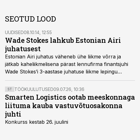
SEOTUD LOOD
UUDISED
08.10.14, 12:55
Wade Stokes lahkub Estonian Airi
juhatusest
Estonian Airi juhatus väheneb ühe liikme võrra ja
jätkab kaheliikmelisena pärast lennufirma finantsjuhi
Wade Stokes’i 3-aastase juhatuse liikme lepingu
lõppemist oktoobri alguses.
TÖÖKUULUTUSED
09.07.26, 10:36
ST
Smarten Logistics ootab meeskonnaga
liituma kauba vastuvõtuosakonna
juhti
Konkurss kestab 26. juulini