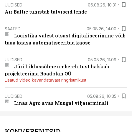
UUDISED
06.08.26, 10:31
Air Baltic tühistab talviseid lende
SAATED
05.08.26, 14:00
Logistika valest otsast digitaliseerimine võib
tuua kaasa automatiseeritud kaose
UUDISED
05.08.26, 11:09
Jüri liiklussõlme ümberehitust hakkab
projekteerima Roadplan OÜ
Lisatud video kavandatavast ringristmikust
UUDISED
05.08.26, 10:35
Linas Agro avas Muugal viljaterminali
KONVERENTSID