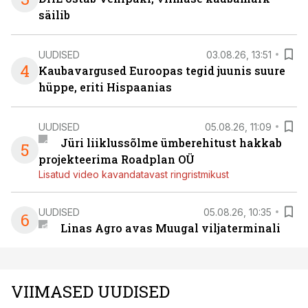
säilib
UUDISED
03.08.26, 13:51
4
Kaubavargused Euroopas tegid juunis suure
hüppe, eriti Hispaanias
UUDISED
05.08.26, 11:09
Jüri liiklussõlme ümberehitust hakkab
5
projekteerima Roadplan OÜ
Lisatud video kavandatavast ringristmikust
UUDISED
05.08.26, 10:35
6
Linas Agro avas Muugal viljaterminali
VIIMASED UUDISED