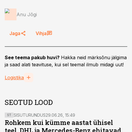
Anu Jõgi
Jaga
Vihja
See teema pakub huvi?
Hakka neid märksõnu jälgima
ja saad alati teavituse, kui sel teemal ilmub midagi uut!
Logistika
SEOTUD LOOD
SISUTURUNDUS
29.06.26, 15:49
ST
Rohkem kui kümme aastat ühisel
teel. DHL ja Mercedes-Benz ehitavad