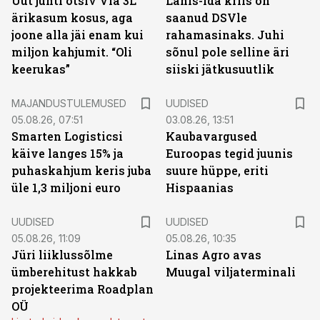
Uut juhti otsiv Via 3L
Lähis-Ida kriis on
ärikasum kosus, aga
saanud DSVle
joone alla jäi enam kui
rahamasinaks. Juhi
miljon kahjumit. “Oli
sõnul pole selline äri
keerukas”
siiski jätkusuutlik
MAJANDUSTULEMUSED
UUDISED
05.08.26, 07:51
03.08.26, 13:51
Smarten Logisticsi
Kaubavargused
käive langes 15% ja
Euroopas tegid juunis
puhaskahjum keris juba
suure hüppe, eriti
üle 1,3 miljoni euro
Hispaanias
UUDISED
UUDISED
05.08.26, 11:09
05.08.26, 10:35
Jüri liiklussõlme
Linas Agro avas
ümberehitust hakkab
Muugal viljaterminali
projekteerima Roadplan
OÜ