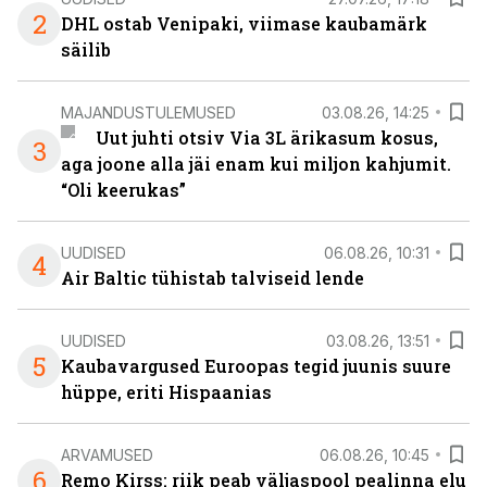
2
DHL ostab Venipaki, viimase kaubamärk
säilib
MAJANDUSTULEMUSED
03.08.26, 14:25
Uut juhti otsiv Via 3L ärikasum kosus,
3
aga joone alla jäi enam kui miljon kahjumit.
“Oli keerukas”
UUDISED
06.08.26, 10:31
4
Air Baltic tühistab talviseid lende
UUDISED
03.08.26, 13:51
5
Kaubavargused Euroopas tegid juunis suure
hüppe, eriti Hispaanias
ARVAMUSED
06.08.26, 10:45
6
Remo Kirss: riik peab väljaspool pealinna elu