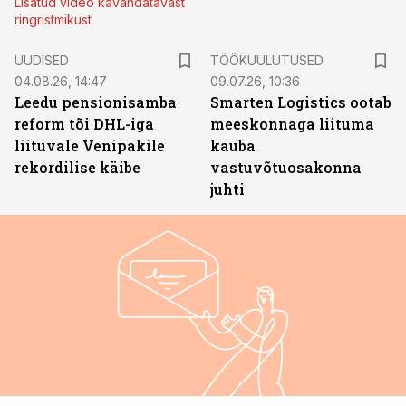
Lisatud video kavandatavast
ringristmikust
ST
UUDISED
TÖÖKUULUTUSED
04.08.26, 14:47
09.07.26, 10:36
Leedu pensionisamba
Smarten Logistics ootab
reform tõi DHL-iga
meeskonnaga liituma
liituvale Venipakile
kauba
rekordilise käibe
vastuvõtuosakonna
juhti