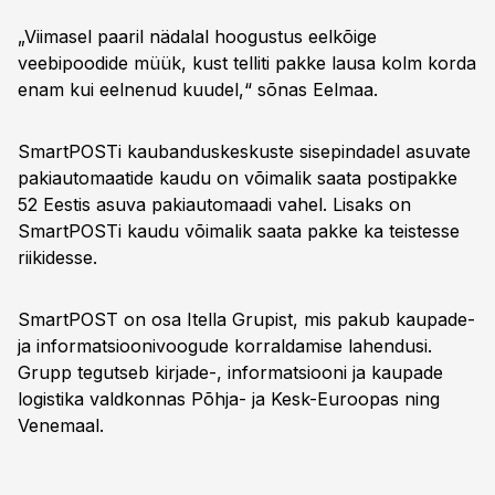
„Viimasel paaril nädalal hoogustus eelkõige
veebipoodide müük, kust telliti pakke lausa kolm korda
enam kui eelnenud kuudel,“ sõnas Eelmaa.
SmartPOSTi kaubanduskeskuste sisepindadel asuvate
pakiautomaatide kaudu on võimalik saata postipakke
52 Eestis asuva pakiautomaadi vahel. Lisaks on
SmartPOSTi kaudu võimalik saata pakke ka teistesse
riikidesse.
SmartPOST on osa Itella Grupist, mis pakub kaupade-
ja informatsioonivoogude korraldamise lahendusi.
Grupp tegutseb kirjade-, informatsiooni ja kaupade
logistika valdkonnas Põhja- ja Kesk-Euroopas ning
Venemaal.