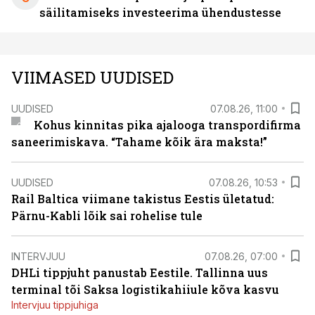
säilitamiseks investeerima ühendustesse
VIIMASED UUDISED
UUDISED
07.08.26, 11:00
Kohus kinnitas pika ajalooga transpordifirma
saneerimiskava. “Tahame kõik ära maksta!”
UUDISED
07.08.26, 10:53
Rail Baltica viimane takistus Eestis ületatud:
Pärnu-Kabli lõik sai rohelise tule
INTERVJUU
07.08.26, 07:00
DHLi tippjuht panustab Eestile. Tallinna uus
terminal tõi Saksa logistikahiiule kõva kasvu
Intervjuu tippjuhiga