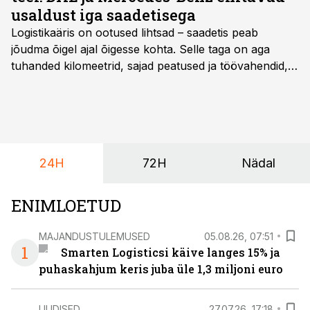
usaldust iga saadetisega
Logistikaäris on ootused lihtsad – saadetis peab
jõudma õigel ajal õigesse kohta. Selle taga on aga
tuhanded kilomeetrid, sajad peatused ja töövahendid,
mille peale peab saama alati kindel olla. Just seepärast
on DHL usaldanud Mercedes-Benzi tarbesõidukeid
juba enam kui kümme aastat ning koostöö Vehoga on
selle aja jooksul kujunenud oluliseks osaks ettevõtte
igapäevasest tööst.
24H
72H
Nädal
ENIMLOETUD
MAJANDUSTULEMUSED
05.08.26, 07:51
1
Smarten Logisticsi käive langes 15% ja
puhaskahjum keris juba üle 1,3 miljoni euro
UUDISED
27.07.26, 17:18