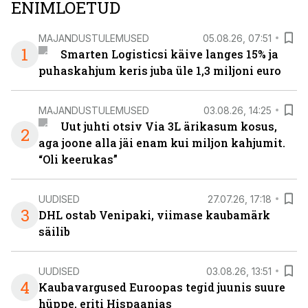
ENIMLOETUD
MAJANDUSTULEMUSED
05.08.26, 07:51
1
Smarten Logisticsi käive langes 15% ja
puhaskahjum keris juba üle 1,3 miljoni euro
MAJANDUSTULEMUSED
03.08.26, 14:25
Uut juhti otsiv Via 3L ärikasum kosus,
2
aga joone alla jäi enam kui miljon kahjumit.
“Oli keerukas”
UUDISED
27.07.26, 17:18
3
DHL ostab Venipaki, viimase kaubamärk
säilib
UUDISED
03.08.26, 13:51
4
Kaubavargused Euroopas tegid juunis suure
hüppe, eriti Hispaanias