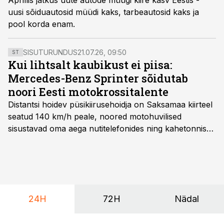
Aprillis jätkus uute autode müügi kiire kasv Eestis -
uusi sõiduautosid müüdi kaks, tarbeautosid kaks ja
pool korda enam.
SISUTURUNDUS
21.07.26, 09:50
ST
Kui lihtsalt kaubikust ei piisa:
Mercedes-Benz Sprinter sõidutab
noori Eesti motokrossitalente
Distantsi hoidev püsikiirusehoidja on Saksamaa kiirteel
seatud 140 km/h peale, noored motohuvilised
sisustavad oma aega nutitelefonides ning kahetonnises
järelhaagises veerevad kaasa krossitsiklid koos vajaliku
varustusega. Õige pea on Prantsusmaal, Romagnes
algamas juuniorite motokrossi
maailmameistrivõistlused.
24H
72H
Nädal