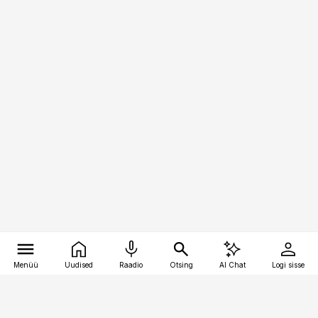
Menüü
Uudised
Raadio
Otsing
AI Chat
Logi sisse