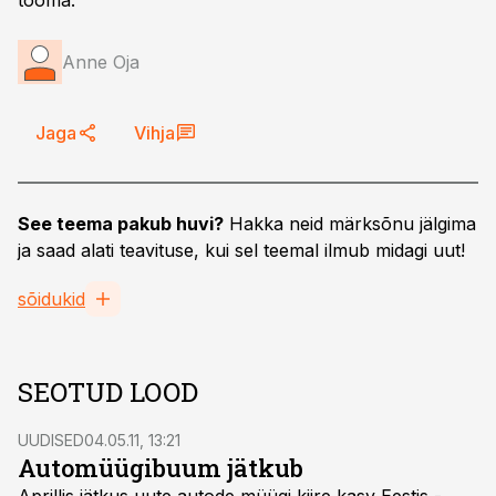
tooma.
Anne Oja
Jaga
Vihja
See teema pakub huvi?
Hakka neid märksõnu jälgima
ja saad alati teavituse, kui sel teemal ilmub midagi uut!
sõidukid
SEOTUD LOOD
UUDISED
04.05.11, 13:21
Automüügibuum jätkub