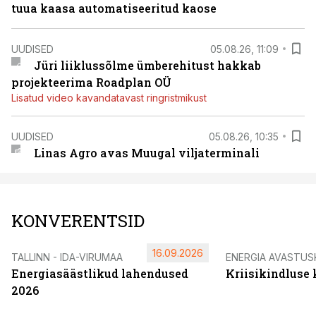
tuua kaasa automatiseeritud kaose
UUDISED
05.08.26, 11:09
Jüri liiklussõlme ümberehitust hakkab
projekteerima Roadplan OÜ
Lisatud video kavandatavast ringristmikust
UUDISED
05.08.26, 10:35
Linas Agro avas Muugal viljaterminali
KONVERENTSID
16.09.2026
TALLINN - IDA-VIRUMAA
ENERGIA AVASTUS
Energiasäästlikud lahendused
Kriisikindluse
2026