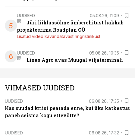
UUDISED
05.08.26, 11:09
Jüri liiklussõlme ümberehitust hakkab
5
projekteerima Roadplan OÜ
Lisatud video kavandatavast ringristmikust
UUDISED
05.08.26, 10:35
6
Linas Agro avas Muugal viljaterminali
VIIMASED UUDISED
UUDISED
06.08.26, 17:35
Kas suudad kriisi peatada enne, kui üks katkestus
paneb seisma kogu ettevõtte?
UUDISED
06.08.26, 17:32