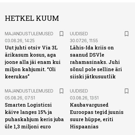
HETKEL KUUM
MAJANDUSTULEMUSED
UUDISED
03.08.26, 14:25
30.07.26, 11:55
Uut juhti otsiv Via 3L
Lähis-Ida kriis on
ärikasum kosus, aga
saanud DSVle
joone alla jäi enam kui
rahamasinaks. Juhi
miljon kahjumit. “Oli
sõnul pole selline äri
keerukas”
siiski jätkusuutlik
MAJANDUSTULEMUSED
UUDISED
05.08.26, 07:51
03.08.26, 13:51
Smarten Logisticsi
Kaubavargused
käive langes 15% ja
Euroopas tegid juunis
puhaskahjum keris juba
suure hüppe, eriti
üle 1,3 miljoni euro
Hispaanias