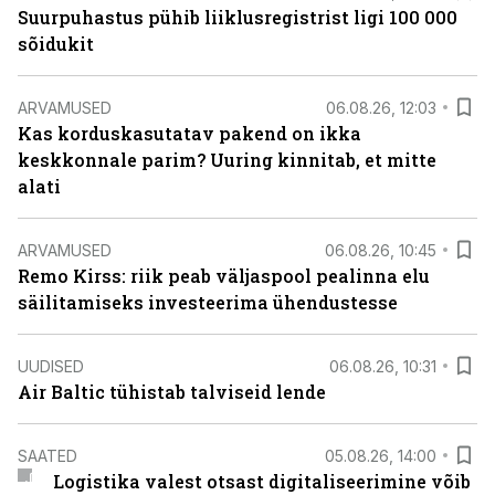
Suurpuhastus pühib liiklusregistrist ligi 100 000
sõidukit
ARVAMUSED
06.08.26, 12:03
Kas korduskasutatav pakend on ikka
keskkonnale parim? Uuring kinnitab, et mitte
alati
ARVAMUSED
06.08.26, 10:45
Remo Kirss: riik peab väljaspool pealinna elu
säilitamiseks investeerima ühendustesse
UUDISED
06.08.26, 10:31
Air Baltic tühistab talviseid lende
SAATED
05.08.26, 14:00
Logistika valest otsast digitaliseerimine võib