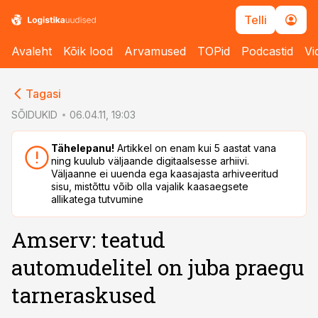
Telli
Avaleht
Kõik lood
Arvamused
TOPid
Podcastid
Vi
cebook
cebook
Tagasi
Twitter)
Twitter)
SÕIDUKID
06.04.11, 19:03
kedIn
kedIn
Tähelepanu!
Artikkel on enam kui 5 aastat vana
ning kuulub väljaande digitaalsesse arhiivi.
ail
ail
Väljaanne ei uuenda ega kaasajasta arhiveeritud
sisu, mistõttu võib olla vajalik kaasaegsete
k
k
allikatega tutvumine
Amserv: teatud
automudelitel on juba praegu
tarneraskused