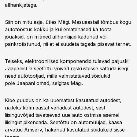
allhankijatega.
Siin on mitu asja, ütles Mägi. Masuaastail tõmbus kogu
autotööstus kokku ja kui ematehased ka toota
jõuaksid, on mitmed allhankijad kadunud või
pankrotistunud, nii et ei suudeta tagada piisavat tarnet.
Teiseks, elektroonilised komponendid tulevad paljuski
Jaapanist ja seetõttu võivad raskustesse sattuda isegi
need autotootjad, mille valmistatavad sõidukid
pole Jaapani omad, selgitas Mägi.
Kibe puudus on ka uuematest kasutatud autodest,
näiteks kolm aastat vanadest autodest, sest
liisinguvõtjad tavatsevad uue auto ostmise asemel
liisingut pikendada. Seetõttu on automüüjad, kaasa
arvatud Amserv, hakanud kasutatud sõidukeid sisse