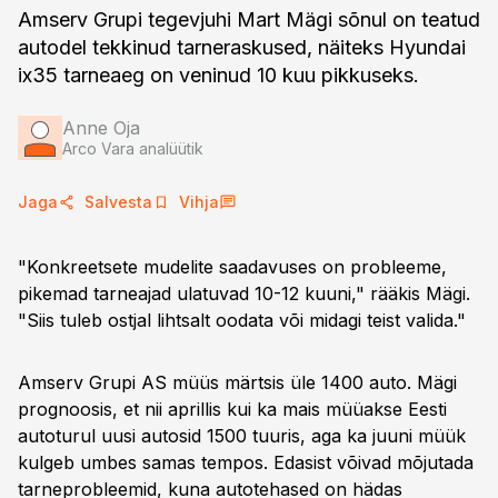
Amserv Grupi tegevjuhi Mart Mägi sõnul on teatud
autodel tekkinud tarneraskused, näiteks Hyundai
ix35 tarneaeg on veninud 10 kuu pikkuseks.
Anne Oja
Arco Vara analüütik
Jaga
Salvesta
Vihja
"Konkreetsete mudelite saadavuses on probleeme,
pikemad tarneajad ulatuvad 10-12 kuuni," rääkis Mägi.
"Siis tuleb ostjal lihtsalt oodata või midagi teist valida."
Amserv Grupi AS müüs märtsis üle 1400 auto. Mägi
prognoosis, et nii aprillis kui ka mais müüakse Eesti
autoturul uusi autosid 1500 tuuris, aga ka juuni müük
kulgeb umbes samas tempos. Edasist võivad mõjutada
tarneprobleemid, kuna autotehased on hädas