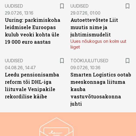
UUDISED
UUDISED
29.07.26, 13:16
29.07.26, 01:00
Uuring: parkimiskoha
Autoettevõtete Liit
leidmisele Euroopas
muutis nime ja
kulub veoki kohta üle
juhtimismudelit
19 000 euro aastas
Uues nõukogus on kolm uut
liiget
ST
UUDISED
TÖÖKUULUTUSED
04.08.26, 14:47
09.07.26, 10:36
Leedu pensionisamba
Smarten Logistics ootab
reform tõi DHL-iga
meeskonnaga liituma
liituvale Venipakile
kauba
rekordilise käibe
vastuvõtuosakonna
juhti