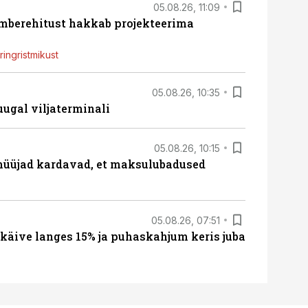
05.08.26, 11:09
ümberehitust hakkab projekteerima
ingristmikust
05.08.26, 10:35
ugal viljaterminali
05.08.26, 10:15
müüjad kardavad, et maksulubadused
05.08.26, 07:51
 käive langes 15% ja puhaskahjum keris juba