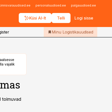
Iseteenindus
kinnisvarauudised.ee
personaliuudised.ee
palgauudised.ee
finant
Telli Logistikauudised
Küsi AI-lt
Telli
Logi sisse
ister
Minu Logistikauudised
taalsesse
la vajalik
umas
d toimuvad