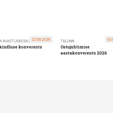
22.09.2026
03.
IA AVASTUSKESKUS
TALLINN
ikindluse konverents
Ostujuhtimise
aastakonverents 2026