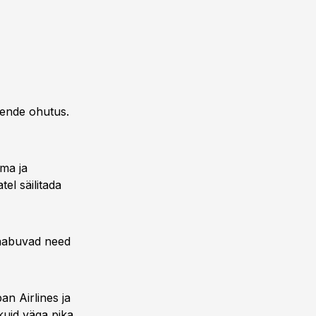
nende ohutus.
ma ja
el säilitada
saabuvad need
n Airlines ja
kuid väga pika