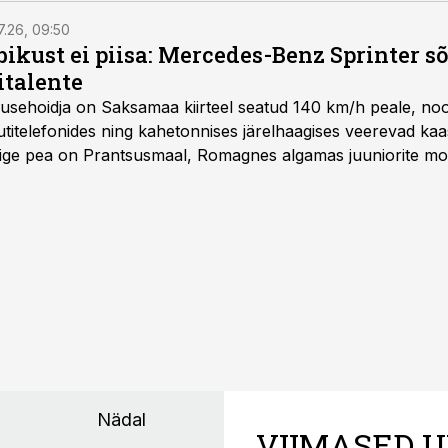
7.26, 09:50
bikust ei piisa: Mercedes-Benz Sprinter s
italente
iirusehoidja on Saksamaa kiirteel seatud 140 km/h peale, no
titelefonides ning kahetonnises järelhaagises veerevad kaas
Õige pea on Prantsusmaal, Romagnes algamas juuniorite mo
d.
Nädal
VIIMASED U