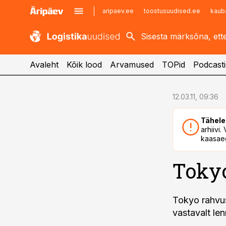
aripaev.ee
toostusuudised.ee
kaub
kaubandus.ee
imelineajalugu.ee
kinnisvarauudised.ee
imelineteadus.ee
Avaleht
Kõik lood
Arvamused
TOPid
Podcasti
cebook
cebook
12.03.11, 09:36
Twitter)
Twitter)
Tähele
kedIn
kedIn
arhiivi
kaasaeg
ail
ail
Tokyo
k
k
Tokyo rahvus
vastavalt len