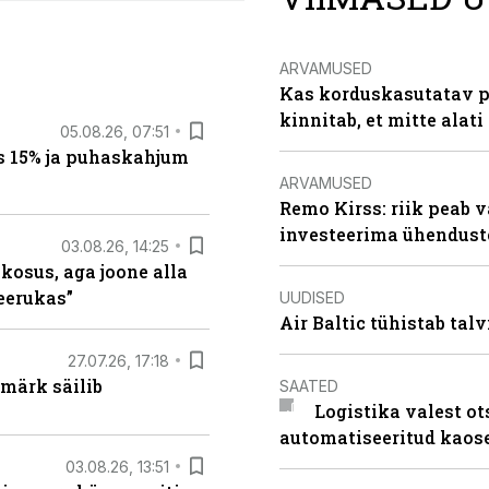
ARVAMUSED
Kas korduskasutatav p
kinnitab, et mitte alati
05.08.26, 07:51
s 15% ja puhaskahjum
ARVAMUSED
Remo Kirss: riik peab v
investeerima ühendust
03.08.26, 14:25
 kosus, aga joone alla
keerukas”
UUDISED
Air Baltic tühistab talv
27.07.26, 17:18
märk säilib
SAATED
Logistika valest ot
automatiseeritud kaos
03.08.26, 13:51