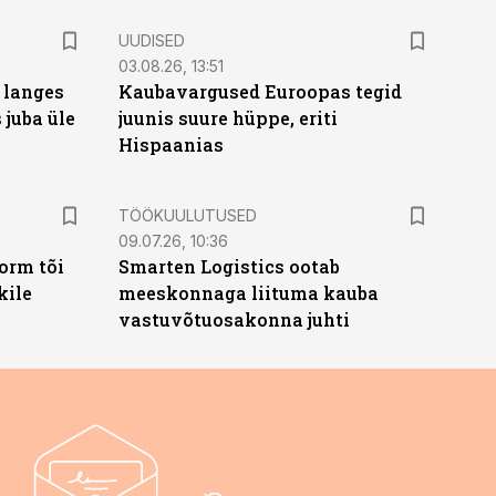
UUDISED
03.08.26, 13:51
 langes
Kaubavargused Euroopas tegid
 juba üle
juunis suure hüppe, eriti
Hispaanias
ST
TÖÖKUULUTUSED
09.07.26, 10:36
orm tõi
Smarten Logistics ootab
kile
meeskonnaga liituma kauba
vastuvõtuosakonna juhti