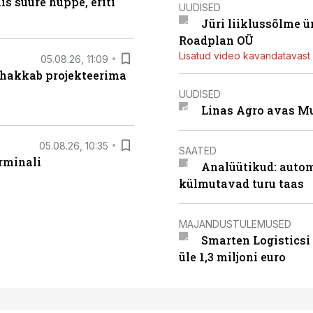
s suure hüppe, eriti
UUDISED
Jüri liiklussõlme 
Roadplan OÜ
Lisatud video kavandatavast r
05.08.26, 11:09
 hakkab projekteerima
UUDISED
Linas Agro avas Mu
05.08.26, 10:35
SAATED
rminali
Analüütikud: auto
külmutavad turu taas
MAJANDUSTULEMUSED
Smarten Logisticsi
üle 1,3 miljoni euro