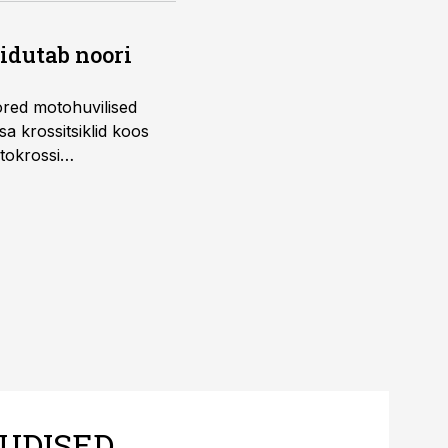
õidutab noori
ored motohuvilised
a krossitsiklid koos
tokrossi
UDISED