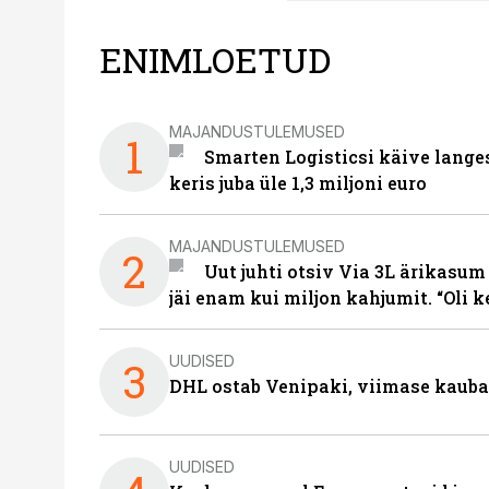
ENIMLOETUD
MAJANDUSTULEMUSED
1
Smarten Logisticsi käive lange
keris juba üle 1,3 miljoni euro
MAJANDUSTULEMUSED
2
Uut juhti otsiv Via 3L ärikasum
jäi enam kui miljon kahjumit. “Oli 
UUDISED
3
DHL ostab Venipaki, viimase kauba
UUDISED