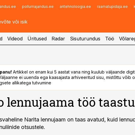
andus.ee
pollumajandus.ee
aritehnoloogia.ee
raamatupidaja.ee
Infopank
Radar
d
Videod
Üritused
Radar
Sisuturundus
Töö
Võlareg
panu!
Artikkel on enam kui 5 aastat vana ning kuulub väljaande digi
. Väljaanne ei uuenda ega kaasajasta arhiveeritud sisu, mistõttu võib ol
sete allikatega tutvumine
 lennujaama töö taast
vaheline Narita lennujaam on taas avatud, kuid lennu
nuliinide otsustele.