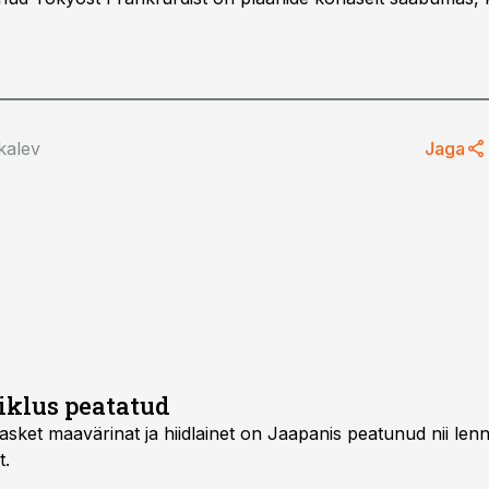
kalev
Jaga
iklus peatatud
sket maavärinat ja hiidlainet on Jaapanis peatunud nii le
t.