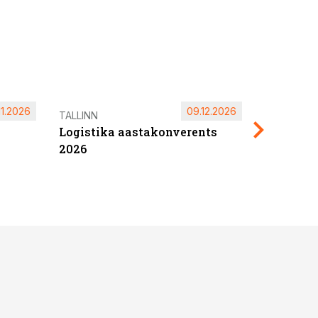
11.2026
09.12.2026
Pärnu ta
TALLINN
Logistika aastakonverents
2027
2026