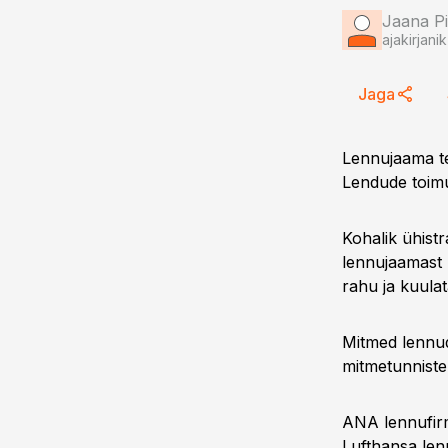
Jaana Pi
ajakirjanik
Jaga
Lennujaama te
Lendude toimu
Kohalik ühist
lennujaamast l
rahu ja kuulat
Mitmed lennud
mitmetunniste 
ANA lennufirm
Lufthansa len