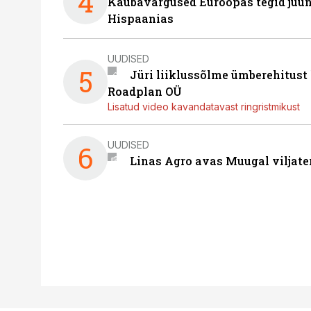
4
Kaubavargused Euroopas tegid juuni
Hispaanias
UUDISED
5
Jüri liiklussõlme ümberehitust
Roadplan OÜ
Lisatud video kavandatavast ringristmikust
UUDISED
6
Linas Agro avas Muugal viljate