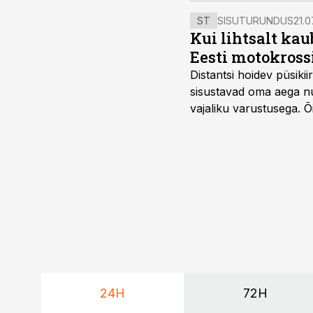
ST
SISUTURUNDUS
21.0
Kui lihtsalt kau
Eesti motokross
Distantsi hoidev püsik
sisustavad oma aega nu
vajaliku varustusega. 
maailmameistrivõistluse
24H
72H