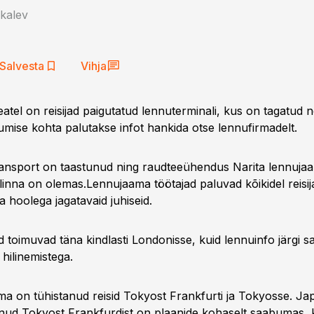
kalev
Salvesta
Vihja
atel on reisijad paigutatud lennuterminali, kus on tagatud 
mise kohta palutakse infot hankida otse lennufirmadelt.
ransport on taastunud ning raudteeühendus Narita lennujaa
inna on olemas.Lennujaama töötajad paluvad kõikidel reisijat
a hoolega jagatavaid juhiseid.
 toimuvad täna kindlasti Londonisse, kuid lennuinfo järgi 
hilinemistega.
a on tühistanud reisid Tokyost Frankfurti ja Tokyosse. Japa
nud Tokyost Frankfurdist on plaanide kohaselt saabumas, 