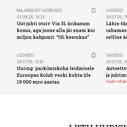
MAJANDUSTULEMUSED
UUDISED
03.08.26, 14:25
30.07.26, 11
Uut juhti otsiv Via 3L ärikasum
Lähis-Id
kosus, aga joone alla jäi enam kui
rahamasi
miljon kahjumit. “Oli keerukas”
selline ä
UUDISED
UUDISED
29.07.26, 13:16
29.07.26, 0
Uuring: parkimiskoha leidmisele
Autoette
Euroopas kulub veoki kohta üle
ja juhti
19 000 euro aastas
Uues nõuko