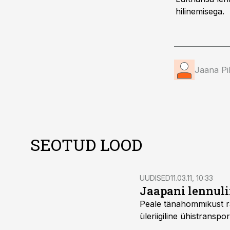
hilinemisega.
Jaana Pi
SEOTUD LOOD
UUDISED
11.03.11, 10:33
Jaapani lennuli
Peale tänahommikust ra
üleriigiline ühistranspor