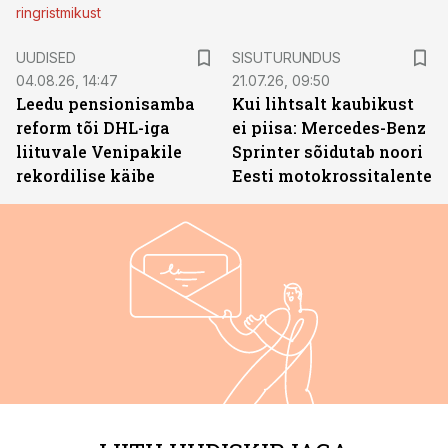
ringristmikust
ST
UUDISED
SISUTURUNDUS
04.08.26, 14:47
21.07.26, 09:50
Leedu pensionisamba
Kui lihtsalt kaubikust
reform tõi DHL-iga
ei piisa: Mercedes-Benz
liituvale Venipakile
Sprinter sõidutab noori
rekordilise käibe
Eesti motokrossitalente