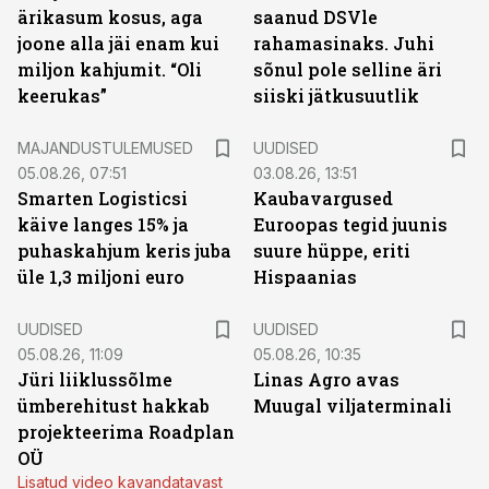
ärikasum kosus, aga
saanud DSVle
joone alla jäi enam kui
rahamasinaks. Juhi
miljon kahjumit. “Oli
sõnul pole selline äri
keerukas”
siiski jätkusuutlik
MAJANDUSTULEMUSED
UUDISED
05.08.26, 07:51
03.08.26, 13:51
Smarten Logisticsi
Kaubavargused
käive langes 15% ja
Euroopas tegid juunis
puhaskahjum keris juba
suure hüppe, eriti
üle 1,3 miljoni euro
Hispaanias
UUDISED
UUDISED
05.08.26, 11:09
05.08.26, 10:35
Jüri liiklussõlme
Linas Agro avas
ümberehitust hakkab
Muugal viljaterminali
projekteerima Roadplan
OÜ
Lisatud video kavandatavast