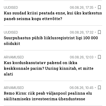
UUDISED
06.08.26, 17:35
Kas suudad kriisi peatada enne, kui üks katkestus
paneb seisma kogu ettevõtte?
UUDISED
06.08.26, 17:32
Suurpuhastus pühib liiklusregistrist ligi 100 000
sõidukit
ARVAMUSED
06.08.26, 12:03
Kas korduskasutatav pakend on ikka
keskkonnale parim? Uuring kinnitab, et mitte
alati
ARVAMUSED
06.08.26, 10:45
Remo Kirss: riik peab väljaspool pealinna elu
säilitamiseks investeerima ühendustesse