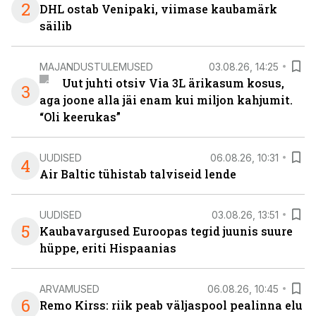
2
DHL ostab Venipaki, viimase kaubamärk
säilib
MAJANDUSTULEMUSED
03.08.26, 14:25
Uut juhti otsiv Via 3L ärikasum kosus,
3
aga joone alla jäi enam kui miljon kahjumit.
“Oli keerukas”
UUDISED
06.08.26, 10:31
4
Air Baltic tühistab talviseid lende
UUDISED
03.08.26, 13:51
5
Kaubavargused Euroopas tegid juunis suure
hüppe, eriti Hispaanias
ARVAMUSED
06.08.26, 10:45
6
Remo Kirss: riik peab väljaspool pealinna elu