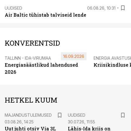
UUDISED
06.08.26, 10:31
Air Baltic tühistab talviseid lende
KONVERENTSID
16.09.2026
TALLINN - IDA-VIRUMAA
ENERGIA AVASTUS
Energiasäästlikud lahendused
Kriisikindluse
2026
HETKEL KUUM
MAJANDUSTULEMUSED
UUDISED
03.08.26, 14:25
30.07.26, 11:55
Uut juhti otsiv Via 3L
Lähis-Ida kriis on