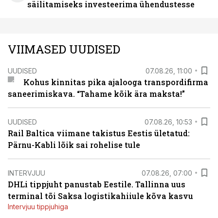
säilitamiseks investeerima ühendustesse
VIIMASED UUDISED
UUDISED
07.08.26, 11:00
Kohus kinnitas pika ajalooga transpordifirma
saneerimiskava. “Tahame kõik ära maksta!”
UUDISED
07.08.26, 10:53
Rail Baltica viimane takistus Eestis ületatud:
Pärnu-Kabli lõik sai rohelise tule
INTERVJUU
07.08.26, 07:00
DHLi tippjuht panustab Eestile. Tallinna uus
terminal tõi Saksa logistikahiiule kõva kasvu
Intervjuu tippjuhiga