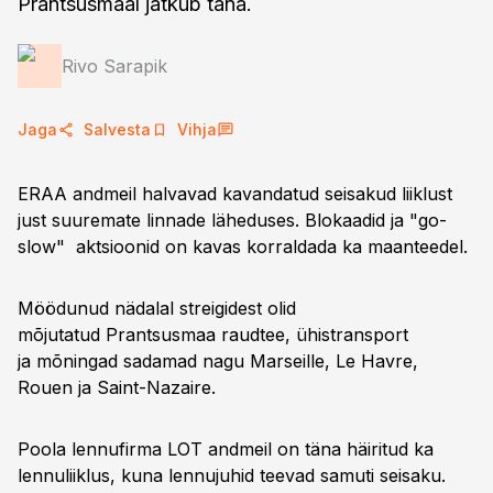
Prantsusmaal jätkub täna.
Rivo Sarapik
Jaga
Salvesta
Vihja
ERAA andmeil halvavad kavandatud seisakud liiklust
just suuremate linnade läheduses. Blokaadid ja "go-
slow" aktsioonid on kavas korraldada ka maanteedel.
Möödunud nädalal streigidest olid
mõjutatud Prantsusmaa raudtee, ühistransport
ja mõningad sadamad nagu Marseille, Le Havre,
Rouen ja Saint-Nazaire.
Poola lennufirma LOT andmeil on täna häiritud ka
lennuliiklus, kuna lennujuhid teevad samuti seisaku.