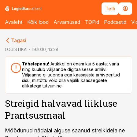
Telli
Avaleht
Kõik lood
Arvamused
TOPid
Podcastid
Vi
cebook
cebook
Tagasi
Twitter)
Twitter)
LOGISTIKA
19.10.10, 13:28
kedIn
kedIn
Tähelepanu!
Artikkel on enam kui 5 aastat vana
ning kuulub väljaande digitaalsesse arhiivi.
ail
ail
Väljaanne ei uuenda ega kaasajasta arhiveeritud
sisu, mistõttu võib olla vajalik kaasaegsete
k
k
allikatega tutvumine
Streigid halvavad liikluse
Prantsusmaal
Möödunud nädalal alguse saanud streikidelaine