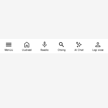
Menüü
Uudised
Raadio
Otsing
AI Chat
Logi sisse
Vana-Lõuna 39/1, 19094 Tallinn
(+372) 667 0111
logistikauudised@logistikauudised.ee
Telli
Reklaam
Firmast