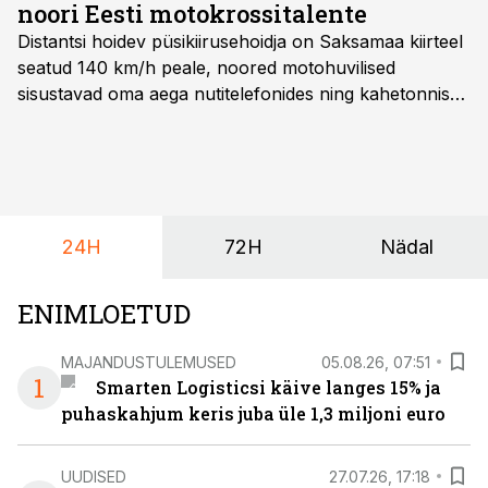
noori Eesti motokrossitalente
Distantsi hoidev püsikiirusehoidja on Saksamaa kiirteel
seatud 140 km/h peale, noored motohuvilised
sisustavad oma aega nutitelefonides ning kahetonnises
järelhaagises veerevad kaasa krossitsiklid koos vajaliku
varustusega. Õige pea on Prantsusmaal, Romagnes
algamas juuniorite motokrossi
maailmameistrivõistlused.
24H
72H
Nädal
ENIMLOETUD
MAJANDUSTULEMUSED
05.08.26, 07:51
1
Smarten Logisticsi käive langes 15% ja
puhaskahjum keris juba üle 1,3 miljoni euro
UUDISED
27.07.26, 17:18