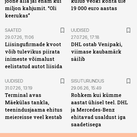
joone alla jäi enam kui
kulub veoki kohta üle
miljon kahjumit. “Oli
19 000 euro aastas
keerukas”
SAATED
UUDISED
29.07.26, 11:06
27.07.26, 17:18
Liisingufirmade kvoot
DHL ostab Venipaki,
võib tulevikus piirata
viimase kaubamärk
inimeste võimalust
säilib
eelistatud autot liisida
ST
UUDISED
SISUTURUNDUS
31.07.26, 13:19
29.06.26, 15:49
Terminal avas
Rohkem kui kümme
Mäekülas tankla,
aastat ühisel teel. DHL
teenindusjaama ehitus
ja Mercedes-Benz
meiereisse veel kestab
ehitavad usaldust iga
saadetisega