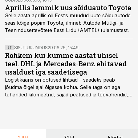
Aprillis lemmik uus sõiduauto Toyota
Selle aasta aprillis oli Eestis müüdud uute sõiduautode
seas kõige popim Toyota, ilmneb Autode Müügi- ja
Teenindusettevõtete Eesti Liidu (AMTEL) tulemustest.
SISUTURUNDUS
29.06.26, 15:49
ST
Rohkem kui kümme aastat ühisel
teel. DHL ja Mercedes-Benz ehitavad
usaldust iga saadetisega
Logistikaäris on ootused lihtsad – saadetis peab
jõudma õigel ajal õigesse kohta. Selle taga on aga
tuhanded kilomeetrid, sajad peatused ja töövahendid,
mille peale peab saama alati kindel olla. Just seepärast
on DHL usaldanud Mercedes-Benzi tarbesõidukeid
juba enam kui kümme aastat ning koostöö Vehoga on
selle aja jooksul kujunenud oluliseks osaks ettevõtte
igapäevasest tööst.
24H
72H
Nädal