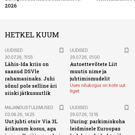
2026
HETKEL KUUM
UUDISED
UUDISED
30.07.26, 11:55
29.07.26, 01:00
Lähis-Ida kriis on
Autoettevõtete Liit
saanud DSVle
muutis nime ja
rahamasinaks. Juhi
juhtimismudelit
sõnul pole selline äri
Uues nõukogus on kolm uut
liiget
siiski jätkusuutlik
MAJANDUSTULEMUSED
UUDISED
03.08.26, 14:25
29.07.26, 13:16
Uut juhti otsiv Via 3L
Uuring: parkimiskoha
ärikasum kosus, aga
leidmisele Euroopas