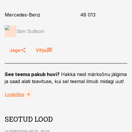
Mercedes-Benz 48 013
Siim Sultson
Jaga
Vihja
See teema pakub huvi?
Hakka neid märksõnu jälgima
ja saad alati teavituse, kui sel teemal ilmub midagi uut!
Logistika
SEOTUD LOOD
UUDISED
06.05.10, 10:13