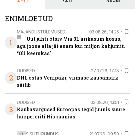
ENIMLOETUD
MAJANDUSTULEMUSED
03.08.26, 14:25
Uut juhti otsiv Via 3L ärikasum kosus,
1
aga joone alla jäi enam kui miljon kahjumit.
“Oli keerukas”
UUDISED
27.07.26, 17:18
2
DHL ostab Venipaki, viimase kaubamärk
säilib
UUDISED
03.08.26, 13:51
3
Kaubavargused Euroopas tegid juunis suure
hüppe, eriti Hispaanias
SISUTURUNDUS
21.07.26, 09:50
ST