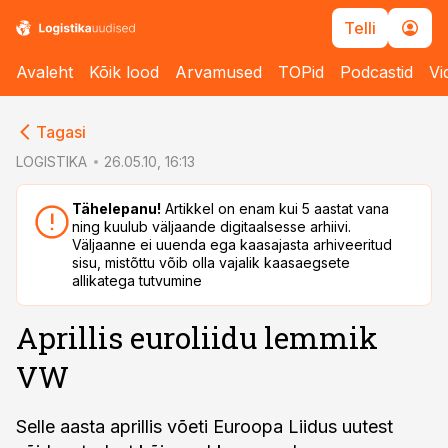
Telli
Avaleht
Kõik lood
Arvamused
TOPid
Podcastid
Vi
cebook
cebook
Tagasi
Twitter)
Twitter)
LOGISTIKA
26.05.10, 16:13
kedIn
kedIn
Tähelepanu!
Artikkel on enam kui 5 aastat vana
ning kuulub väljaande digitaalsesse arhiivi.
ail
ail
Väljaanne ei uuenda ega kaasajasta arhiveeritud
sisu, mistõttu võib olla vajalik kaasaegsete
k
k
allikatega tutvumine
Aprillis euroliidu lemmik
VW
Selle aasta aprillis võeti Euroopa Liidus uutest