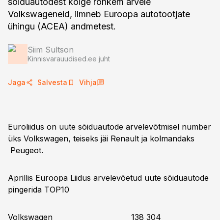
sõiduautodest kõige rohkem arvele
Volkswageneid, ilmneb Euroopa autotootjate
ühingu (ACEA) andmetest.
Siim Sultson
Kinnisvarauudised.ee juht
Jaga
Salvesta
Vihja
Euroliidus on uute sõiduautode arvelevõtmisel number
üks Volkswagen, teiseks jäi Renault ja kolmandaks
Peugeot.
Aprillis Euroopa Liidus arvelevõetud uute sõiduautode
pingerida TOP10
Volkswagen 138 304