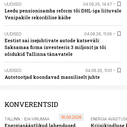
UUDISED
04.08.26, 14:47
Leedu pensionisamba reform tõi DHL-iga liituvale
Venipakile rekordilise käibe
UUDISED
04.08.26, 11:06
Eestist sai isejuhtivate autode katseväli:
Saksamaa firma investeeris 3 miljonit ja tõi
sõidukid Tallinna tänavatele
UUDISED
04.08.26, 11:01
Autotootjad koondavad massiliselt juhte
KONVERENTSID
16.09.2026
TALLINN - IDA-VIRUMAA
ENERGIA AVASTUS
Energiasäästlikud lahendused
Kriisikindluse