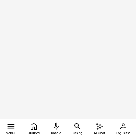
Menüü
Uudised
Raadio
Otsing
AI Chat
Logi sisse