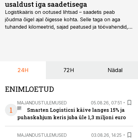
usaldust iga saadetisega
Logistikaäris on ootused lihtsad – saadetis peab
jõudma õigel ajal õigesse kohta. Selle taga on aga
tuhanded kilomeetrid, sajad peatused ja töövahendid,
mille peale peab saama alati kindel olla. Just seepärast
on DHL usaldanud Mercedes-Benzi tarbesõidukeid
juba enam kui kümme aastat ning koostöö Vehoga on
selle aja jooksul kujunenud oluliseks osaks ettevõtte
igapäevasest tööst.
24H
72H
Nädal
ENIMLOETUD
MAJANDUSTULEMUSED
05.08.26, 07:51
1
Smarten Logisticsi käive langes 15% ja
puhaskahjum keris juba üle 1,3 miljoni euro
MAJANDUSTULEMUSED
03.08.26, 14:25