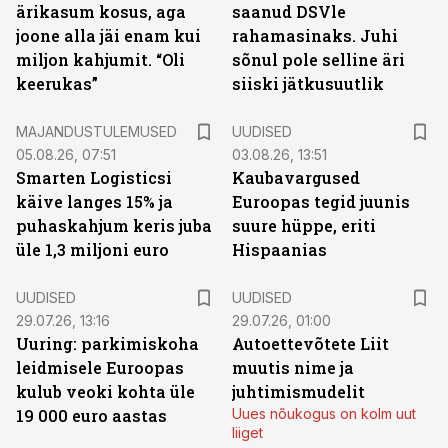
ärikasum kosus, aga
saanud DSVle
joone alla jäi enam kui
rahamasinaks. Juhi
miljon kahjumit. “Oli
sõnul pole selline äri
keerukas”
siiski jätkusuutlik
MAJANDUSTULEMUSED
UUDISED
05.08.26, 07:51
03.08.26, 13:51
Smarten Logisticsi
Kaubavargused
käive langes 15% ja
Euroopas tegid juunis
puhaskahjum keris juba
suure hüppe, eriti
üle 1,3 miljoni euro
Hispaanias
UUDISED
UUDISED
29.07.26, 13:16
29.07.26, 01:00
Uuring: parkimiskoha
Autoettevõtete Liit
leidmisele Euroopas
muutis nime ja
kulub veoki kohta üle
juhtimismudelit
19 000 euro aastas
Uues nõukogus on kolm uut
liiget