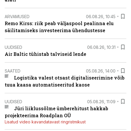
ARVAMUSED
06.08.26, 10:45
Remo Kirss: riik peab väljaspool pealinna elu
säilitamiseks investeerima ühendustesse
UUDISED
06.08.26, 10:31
Air Baltic tühistab talviseid lende
SAATED
05.08.26, 14:00
Logistika valest otsast digitaliseerimine võib
tuua kaasa automatiseeritud kaose
UUDISED
05.08.26, 11:09
Jüri liiklussõlme ümberehitust hakkab
projekteerima Roadplan OÜ
Lisatud video kavandatavast ringristmikust