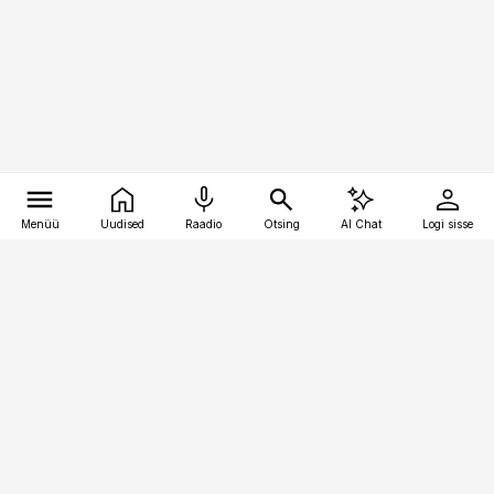
Menüü
Uudised
Raadio
Otsing
AI Chat
Logi sisse
Vana-Lõuna 39/1, 19094 Tallinn
(+372) 667 0111
logistikauudised@logistikauudised.ee
Telli
Reklaam
Firmast