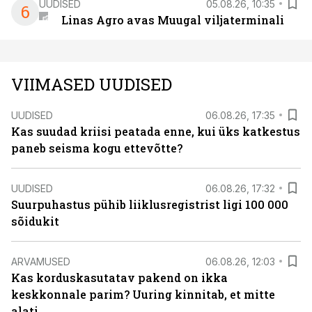
UUDISED
05.08.26, 10:35
6
Linas Agro avas Muugal viljaterminali
VIIMASED UUDISED
UUDISED
06.08.26, 17:35
Kas suudad kriisi peatada enne, kui üks katkestus
paneb seisma kogu ettevõtte?
UUDISED
06.08.26, 17:32
Suurpuhastus pühib liiklusregistrist ligi 100 000
sõidukit
ARVAMUSED
06.08.26, 12:03
Kas korduskasutatav pakend on ikka
keskkonnale parim? Uuring kinnitab, et mitte
alati