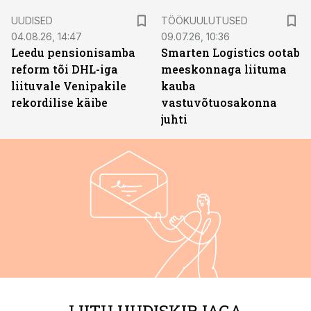
ST
UUDISED
TÖÖKUULUTUSED
04.08.26, 14:47
09.07.26, 10:36
Leedu pensionisamba
Smarten Logistics ootab
reform tõi DHL-iga
meeskonnaga liituma
liituvale Venipakile
kauba
rekordilise käibe
vastuvõtuosakonna
juhti