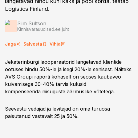
langetavad hindu kuni kaks ja pool korda, teatab
Logistics Finland.
Siim Sultson
Kinnisvarauudised.ee juht
Jaga
Salvesta
Vihja
Jekaterinburgi laooperaatorid langetavad klientide
ootuses hindu 50%-le ja isegi 20%-le senisest. Näiteks
AVS Groupi raporti kohaselt on seoses kaubaveo
kuivamisega 30-40% tarvis kulusid
kompenseerida niisuguste äärmuslike võtetega.
Seevastu vedajad ja levitajad on oma turuosa
paisutanud vastavalt 25 ja 50%.