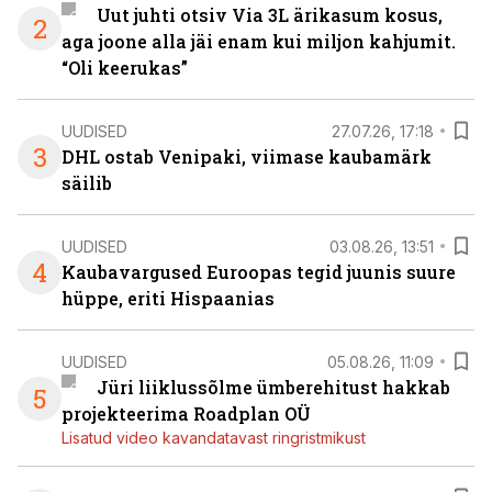
Uut juhti otsiv Via 3L ärikasum kosus,
2
aga joone alla jäi enam kui miljon kahjumit.
“Oli keerukas”
UUDISED
27.07.26, 17:18
3
DHL ostab Venipaki, viimase kaubamärk
säilib
UUDISED
03.08.26, 13:51
4
Kaubavargused Euroopas tegid juunis suure
hüppe, eriti Hispaanias
UUDISED
05.08.26, 11:09
Jüri liiklussõlme ümberehitust hakkab
5
projekteerima Roadplan OÜ
Lisatud video kavandatavast ringristmikust