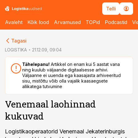
Telli
Avaleht
Kõik lood
Arvamused
TOPid
Podcastid
Vi
cebook
cebook
Tagasi
Twitter)
Twitter)
LOGISTIKA
21.12.09, 09:04
kedIn
kedIn
Tähelepanu!
Artikkel on enam kui 5 aastat vana
ning kuulub väljaande digitaalsesse arhiivi.
ail
ail
Väljaanne ei uuenda ega kaasajasta arhiveeritud
sisu, mistõttu võib olla vajalik kaasaegsete
k
k
allikatega tutvumine
Venemaal laohinnad
kukuvad
Logistikaoperaatorid Venemaal Jekaterinburgis