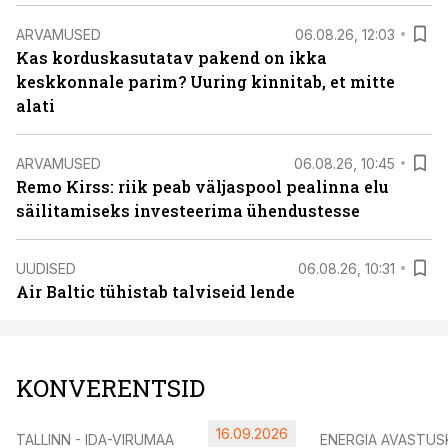
ARVAMUSED
06.08.26, 12:03
Kas korduskasutatav pakend on ikka
keskkonnale parim? Uuring kinnitab, et mitte
alati
ARVAMUSED
06.08.26, 10:45
Remo Kirss: riik peab väljaspool pealinna elu
säilitamiseks investeerima ühendustesse
UUDISED
06.08.26, 10:31
Air Baltic tühistab talviseid lende
KONVERENTSID
16.09.2026
TALLINN - IDA-VIRUMAA
ENERGIA AVASTUS