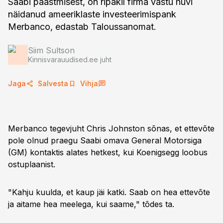
Saabi päästmisest, on ripakil firma vastu huvi
näidanud ameeriklaste investeerimispank
Merbanco, edastab Taloussanomat.
Siim Sultson
Kinnisvarauudised.ee juht
Jaga
Salvesta
Vihja
Merbanco tegevjuht Chris Johnston sõnas, et ettevõte
pole olnud praegu Saabi omava General Motorsiga
(GM) kontaktis alates hetkest, kui Koenigsegg loobus
ostuplaanist.
"Kahju kuulda, et kaup jäi katki. Saab on hea ettevõte
ja aitame hea meelega, kui saame," tõdes ta.