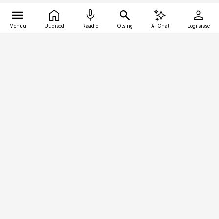
Menüü
Uudised
Raadio
Otsing
AI Chat
Logi sisse
Vana-Lõuna 39/1, 19094 Tallinn
(+372) 667 0111
logistikauudised@logistikauudised.ee
Telli
Reklaam
Firmast
Sisu kasutamisõigused
Ajakirjaniku
eetikakoodeks
Üldtingimused
Privaatsustingimused
Küpsiste poliitika
KKK
Eesti Meediaettevõtete
Eelistuste haldamine