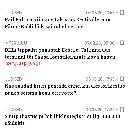
UUDISED
07.08.26, 10:53
Rail Baltica viimane takistus Eestis ületatud:
Pärnu-Kabli lõik sai rohelise tule
INTERVJUU
07.08.26, 07:00
DHLi tippjuht panustab Eestile. Tallinna uus
terminal tõi Saksa logistikahiiule kõva kasvu
Intervjuu tippjuhiga
UUDISED
06.08.26, 17:35
Kas suudad kriisi peatada enne, kui üks katkestus
paneb seisma kogu ettevõtte?
UUDISED
06.08.26, 17:32
Suurpuhastus pühib liiklusregistrist ligi 100 000
sõidukit