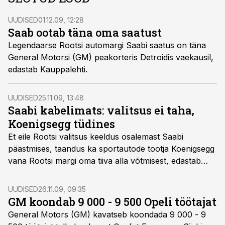
UUDISED
01.12.09, 12:28
Saab ootab täna oma saatust
Legendaarse Rootsi automargi Saabi saatus on täna
General Motorsi (GM) peakorteris Detroidis vaekausil,
edastab Kauppalehti.
UUDISED
25.11.09, 13:48
Saabi kabelimats: valitsus ei taha,
Koenigsegg tüdines
Et eile Rootsi valitsus keeldus osalemast Saabi
päästmises, taandus ka sportautode tootja Koenigsegg
vana Rootsi margi oma tiiva alla võtmisest, edastab
Kauppalehti.
UUDISED
26.11.09, 09:35
GM koondab 9 000 - 9 500 Opeli töötajat
General Motors (GM) kavatseb koondada 9 000 - 9