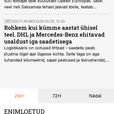
500 töötajat talle kuuluvast Opelist Euroopas. Siiski
veel neli Saksamaa tehast jäävad tööle, teatab
Taloussanomat.
SISUTURUNDUS
29.06.26, 15:49
ST
Rohkem kui kümme aastat ühisel
teel. DHL ja Mercedes-Benz ehitavad
usaldust iga saadetisega
Logistikaäris on ootused lihtsad – saadetis peab
jõudma õigel ajal õigesse kohta. Selle taga on aga
tuhanded kilomeetrid, sajad peatused ja töövahendid,
mille peale peab saama alati kindel olla. Just seepärast
on DHL usaldanud Mercedes-Benzi tarbesõidukeid
juba enam kui kümme aastat ning koostöö Vehoga on
selle aja jooksul kujunenud oluliseks osaks ettevõtte
igapäevasest tööst.
24H
72H
Nädal
ENIMLOETUD