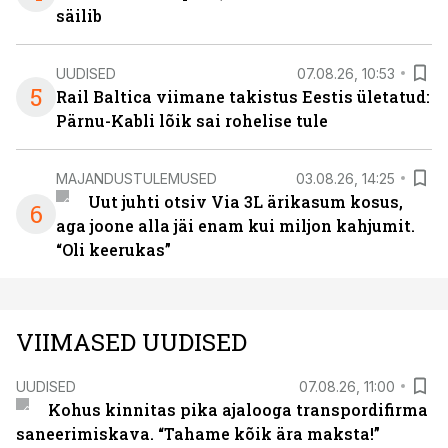
säilib
UUDISED
07.08.26, 10:53
5
Rail Baltica viimane takistus Eestis ületatud:
Pärnu-Kabli lõik sai rohelise tule
MAJANDUSTULEMUSED
03.08.26, 14:25
Uut juhti otsiv Via 3L ärikasum kosus,
6
aga joone alla jäi enam kui miljon kahjumit.
“Oli keerukas”
VIIMASED UUDISED
UUDISED
07.08.26, 11:00
Kohus kinnitas pika ajalooga transpordifirma
saneerimiskava. “Tahame kõik ära maksta!”