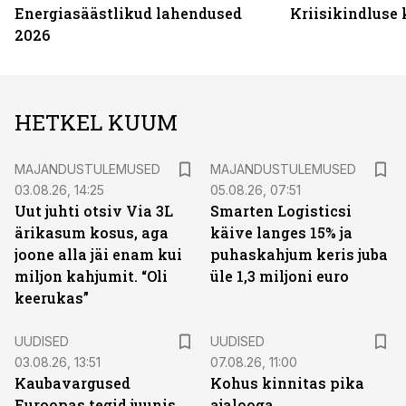
Energiasäästlikud lahendused
Kriisikindluse
2026
HETKEL KUUM
MAJANDUSTULEMUSED
MAJANDUSTULEMUSED
03.08.26, 14:25
05.08.26, 07:51
Uut juhti otsiv Via 3L
Smarten Logisticsi
ärikasum kosus, aga
käive langes 15% ja
joone alla jäi enam kui
puhaskahjum keris juba
miljon kahjumit. “Oli
üle 1,3 miljoni euro
keerukas”
UUDISED
UUDISED
03.08.26, 13:51
07.08.26, 11:00
Kaubavargused
Kohus kinnitas pika
Euroopas tegid juunis
ajalooga