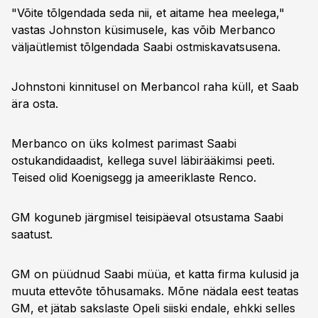
"Võite tõlgendada seda nii, et aitame hea meelega,"
vastas Johnston küsimusele, kas võib Merbanco
väljaütlemist tõlgendada Saabi ostmiskavatsusena.
Johnstoni kinnitusel on Merbancol raha küll, et Saab
ära osta.
Merbanco on üks kolmest parimast Saabi
ostukandidaadist, kellega suvel läbirääkimsi peeti.
Teised olid Koenigsegg ja ameeriklaste Renco.
GM koguneb järgmisel teisipäeval otsustama Saabi
saatust.
GM on püüdnud Saabi müüa, et katta firma kulusid ja
muuta ettevõte tõhusamaks. Mõne nädala eest teatas
GM, et jätab sakslaste Opeli siiski endale, ehkki selles