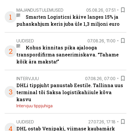
MAJANDUSTULEMUSED
05.08.26, 07:51
1
Smarten Logisticsi käive langes 15% ja
puhaskahjum keris juba üle 1,3 miljoni euro
UUDISED
07.08.26, 11:00
Kohus kinnitas pika ajalooga
2
transpordifirma saneerimiskava. “Tahame
kõik ära maksta!”
INTERVJUU
07.08.26, 07:00
DHLi tippjuht panustab Eestile. Tallinna uus
3
terminal tõi Saksa logistikahiiule kõva
kasvu
Intervjuu tippjuhiga
UUDISED
27.07.26, 17:18
4
DHL ostab Venipaki, viimase kaubamärk