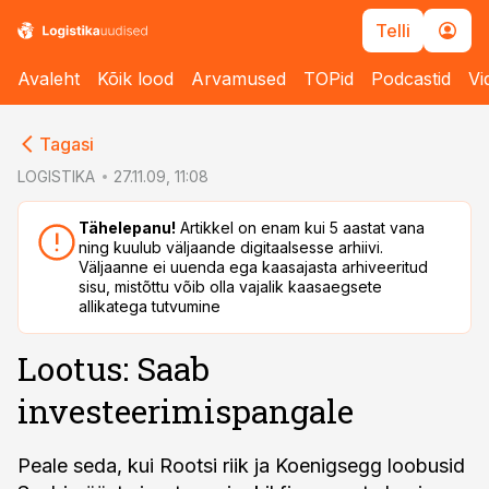
Telli
Avaleht
Kõik lood
Arvamused
TOPid
Podcastid
Vi
cebook
cebook
Tagasi
Twitter)
Twitter)
LOGISTIKA
27.11.09, 11:08
kedIn
kedIn
Tähelepanu!
Artikkel on enam kui 5 aastat vana
ning kuulub väljaande digitaalsesse arhiivi.
ail
ail
Väljaanne ei uuenda ega kaasajasta arhiveeritud
sisu, mistõttu võib olla vajalik kaasaegsete
k
k
allikatega tutvumine
Lootus: Saab
investeerimispangale
Peale seda, kui Rootsi riik ja Koenigsegg loobusid