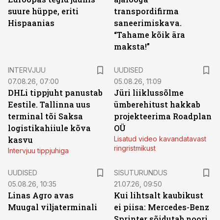
suure hüppe, eriti
transpordifirma
Hispaanias
saneerimiskava.
“Tahame kõik ära
maksta!”
INTERVJUU
UUDISED
07.08.26, 07:00
05.08.26, 11:09
DHLi tippjuht panustab
Jüri liiklussõlme
Eestile. Tallinna uus
ümberehitust hakkab
terminal tõi Saksa
projekteerima Roadplan
logistikahiiule kõva
OÜ
kasvu
Lisatud video kavandatavast
ringristmikust
Intervjuu tippjuhiga
ST
UUDISED
SISUTURUNDUS
05.08.26, 10:35
21.07.26, 09:50
Linas Agro avas
Kui lihtsalt kaubikust
Muugal viljaterminali
ei piisa: Mercedes-Benz
Sprinter sõidutab noori