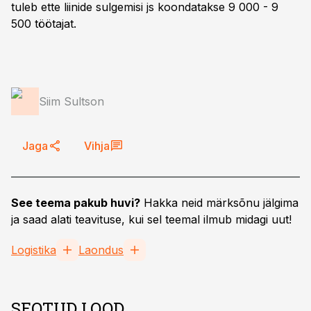
tuleb ette liinide sulgemisi js koondatakse 9 000 - 9
500 töötajat.
Siim Sultson
Jaga
Vihja
See teema pakub huvi?
Hakka neid märksõnu jälgima
ja saad alati teavituse, kui sel teemal ilmub midagi uut!
Logistika
Laondus
SEOTUD LOOD