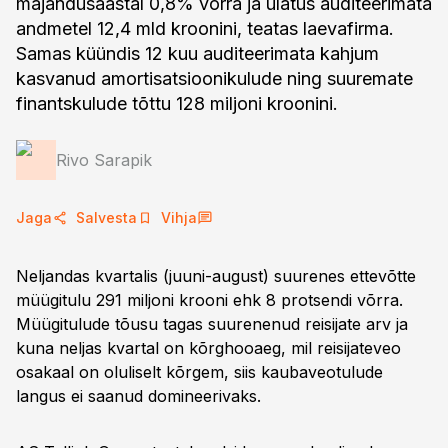
majandusaastal 0,8% võrra ja ulatus auditeerimata
andmetel 12,4 mld kroonini, teatas laevafirma.
Samas küündis 12 kuu auditeerimata kahjum
kasvanud amortisatsioonikulude ning suuremate
finantskulude tõttu 128 miljoni kroonini.
Rivo Sarapik
Jaga
Salvesta
Vihja
Neljandas kvartalis (juuni-august) suurenes ettevõtte
müügitulu 291 miljoni krooni ehk 8 protsendi võrra.
Müügitulude tõusu tagas suurenenud reisijate arv ja
kuna neljas kvartal on kõrghooaeg, mil reisijateveo
osakaal on oluliselt kõrgem, siis kaubaveotulude
langus ei saanud domineerivaks.