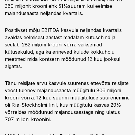
389 miljonit krooni ehk 51%suurem kui eelmise
majandusaasta neljandas kvartalis.
Positiivset mõju EBITDA kasvule neljandas kvartalis
avaldas eelmisest aastast madalam kütusehind ja
seeläbi 282 miljoni krooni võrra väiksemad
kütusekulud, aga ka erinevad kulude kokkuhoiu
meetmed mida kontsern möödunud 12 kuu jooksul
algatas.
Tänu reisijate arvu kasvule suurenes ettevõtte reisijate
veost tulenev majandusaasta müügitulu 806 miljoni
krooni võrra. 12 kuu suurim müügitulude suurenemine
oli Riia-Stockholmi liinil, kus müügitulu kasvas 29%
võrreldes möödunud majandusaastaga ning ulatus
707 miljoni kroonini.