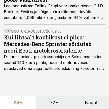
Laevandusfirma Tallink Grupi väärtuseks hindas GILD
Bankers Eesti saja kõige väärtuslikuma ettevõtte
edetabelis 4,006 mld krooni, mida on 64% vähem kui
mullu.
SISUTURUNDUS
21.07.26, 09:50
ST
Kui lihtsalt kaubikust ei piisa:
Mercedes-Benz Sprinter sõidutab
noori Eesti motokrossitalente
Distantsi hoidev püsikiirusehoidja on Saksamaa kiirteel
seatud 140 km/h peale, noored motohuvilised
sisustavad oma aega nutitelefonides ning kahetonnises
järelhaagises veerevad kaasa krossitsiklid koos vajaliku
varustusega. Õige pea on Prantsusmaal, Romagnes
algamas juuniorite motokrossi
maailmameistrivõistlused.
24H
72H
Nädal