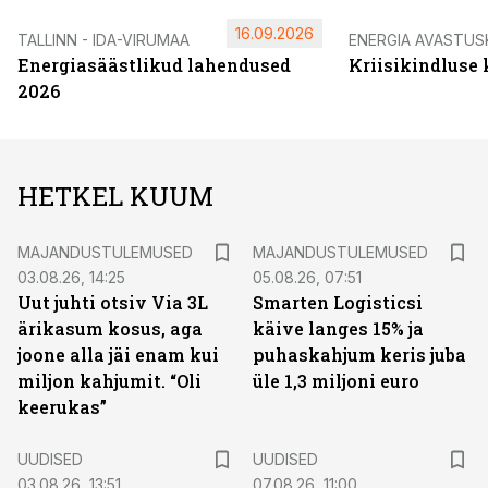
16.09.2026
TALLINN - IDA-VIRUMAA
ENERGIA AVASTUS
Energiasäästlikud lahendused
Kriisikindluse
2026
HETKEL KUUM
MAJANDUSTULEMUSED
MAJANDUSTULEMUSED
03.08.26, 14:25
05.08.26, 07:51
Uut juhti otsiv Via 3L
Smarten Logisticsi
ärikasum kosus, aga
käive langes 15% ja
joone alla jäi enam kui
puhaskahjum keris juba
miljon kahjumit. “Oli
üle 1,3 miljoni euro
keerukas”
UUDISED
UUDISED
03.08.26, 13:51
07.08.26, 11:00