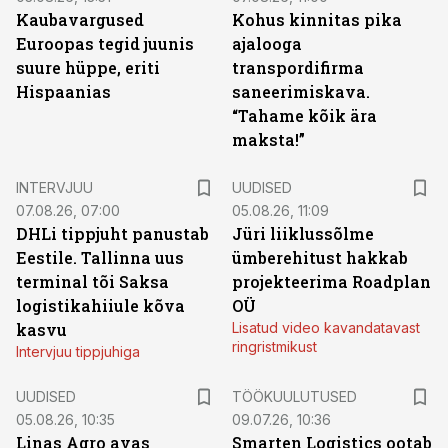
Kaubavargused
Kohus kinnitas pika
Euroopas tegid juunis
ajalooga
suure hüppe, eriti
transpordifirma
Hispaanias
saneerimiskava.
“Tahame kõik ära
maksta!”
INTERVJUU
UUDISED
07.08.26, 07:00
05.08.26, 11:09
DHLi tippjuht panustab
Jüri liiklussõlme
Eestile. Tallinna uus
ümberehitust hakkab
terminal tõi Saksa
projekteerima Roadplan
logistikahiiule kõva
OÜ
kasvu
Lisatud video kavandatavast
ringristmikust
Intervjuu tippjuhiga
ST
UUDISED
TÖÖKUULUTUSED
05.08.26, 10:35
09.07.26, 10:36
Linas Agro avas
Smarten Logistics ootab