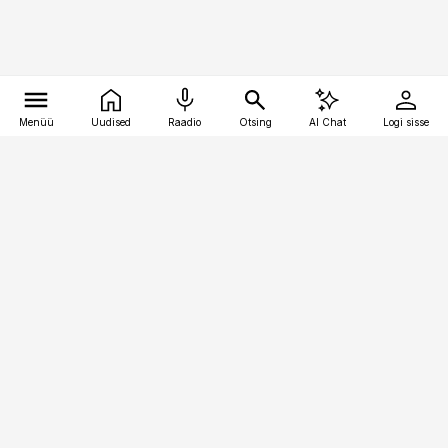
Menüü
Uudised
Raadio
Otsing
AI Chat
Logi sisse
Vana-Lõuna 39/1, 19094 Tallinn
(+372) 667 0111
logistikauudised@logistikauudised.ee
Telli
Reklaam
Firmast
Sisu kasutamisõigused
Ajakirjaniku
eetikakoodeks