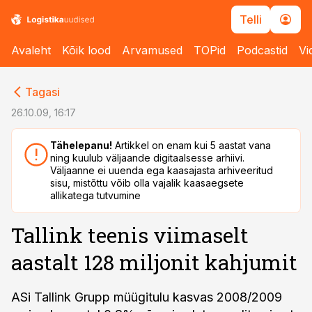
Telli
Avaleht
Kõik lood
Arvamused
TOPid
Podcastid
Vi
cebook
cebook
Tagasi
Twitter)
Twitter)
26.10.09, 16:17
kedIn
kedIn
Tähelepanu!
Artikkel on enam kui 5 aastat vana
ning kuulub väljaande digitaalsesse arhiivi.
ail
ail
Väljaanne ei uuenda ega kaasajasta arhiveeritud
sisu, mistõttu võib olla vajalik kaasaegsete
k
k
allikatega tutvumine
Tallink teenis viimaselt
aastalt 128 miljonit kahjumit
ASi Tallink Grupp müügitulu kasvas 2008/2009