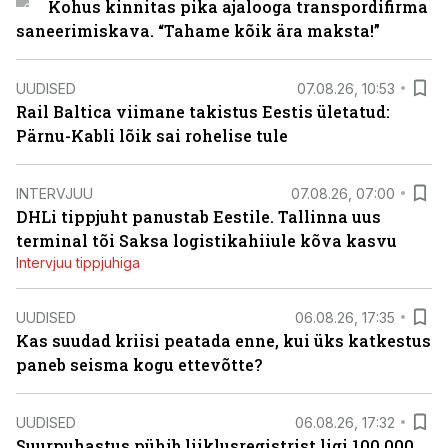
Kohus kinnitas pika ajalooga transpordifirma
saneerimiskava. “Tahame kõik ära maksta!”
UUDISED
07.08.26, 10:53
Rail Baltica viimane takistus Eestis ületatud:
Pärnu-Kabli lõik sai rohelise tule
INTERVJUU
07.08.26, 07:00
DHLi tippjuht panustab Eestile. Tallinna uus
terminal tõi Saksa logistikahiiule kõva kasvu
Intervjuu tippjuhiga
UUDISED
06.08.26, 17:35
Kas suudad kriisi peatada enne, kui üks katkestus
paneb seisma kogu ettevõtte?
UUDISED
06.08.26, 17:32
Suurpuhastus pühib liiklusregistrist ligi 100 000