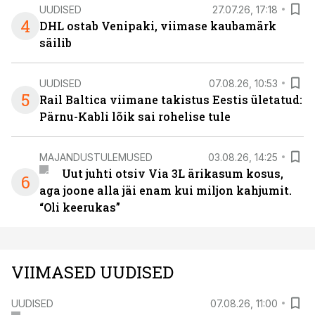
UUDISED
27.07.26, 17:18
4
DHL ostab Venipaki, viimase kaubamärk
säilib
UUDISED
07.08.26, 10:53
5
Rail Baltica viimane takistus Eestis ületatud:
Pärnu-Kabli lõik sai rohelise tule
MAJANDUSTULEMUSED
03.08.26, 14:25
Uut juhti otsiv Via 3L ärikasum kosus,
6
aga joone alla jäi enam kui miljon kahjumit.
“Oli keerukas”
VIIMASED UUDISED
UUDISED
07.08.26, 11:00