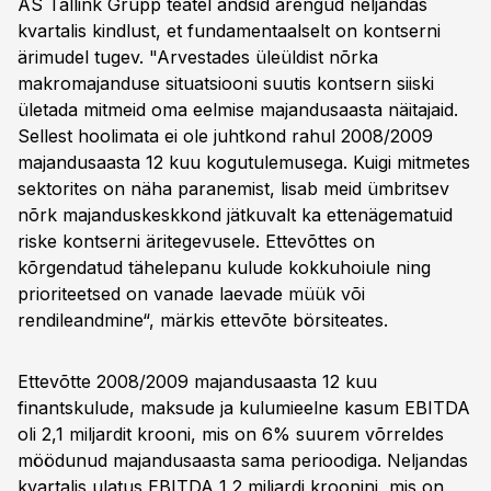
AS Tallink Grupp teatel andsid arengud neljandas
kvartalis kindlust, et fundamentaalselt on kontserni
ärimudel tugev. "Arvestades üleüldist nõrka
makromajanduse situatsiooni suutis kontsern siiski
ületada mitmeid oma eelmise majandusaasta näitajaid.
Sellest hoolimata ei ole juhtkond rahul 2008/2009
majandusaasta 12 kuu kogutulemusega. Kuigi mitmetes
sektorites on näha paranemist, lisab meid ümbritsev
nõrk majanduskeskkond jätkuvalt ka ettenägematuid
riske kontserni äritegevusele. Ettevõttes on
kõrgendatud tähelepanu kulude kokkuhoiule ning
prioriteetsed on vanade laevade müük või
rendileandmine“, märkis ettevõte börsiteates.
Ettevõtte 2008/2009 majandusaasta 12 kuu
finantskulude, maksude ja kulumieelne kasum EBITDA
oli 2,1 miljardit krooni, mis on 6% suurem võrreldes
möödunud majandusaasta sama perioodiga. Neljandas
kvartalis ulatus EBITDA 1,2 miljardi kroonini, mis on