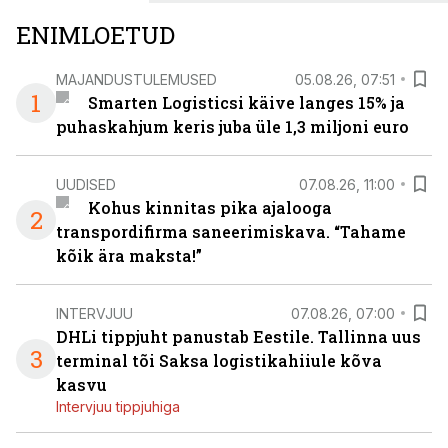
ENIMLOETUD
MAJANDUSTULEMUSED
05.08.26, 07:51
1
Smarten Logisticsi käive langes 15% ja
puhaskahjum keris juba üle 1,3 miljoni euro
UUDISED
07.08.26, 11:00
Kohus kinnitas pika ajalooga
2
transpordifirma saneerimiskava. “Tahame
kõik ära maksta!”
INTERVJUU
07.08.26, 07:00
DHLi tippjuht panustab Eestile. Tallinna uus
3
terminal tõi Saksa logistikahiiule kõva
kasvu
Intervjuu tippjuhiga