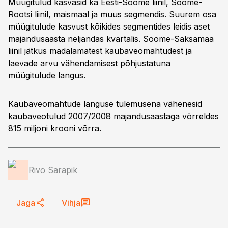
Müügitulud kasvasid ka Eesti-Soome liinil, Soome-
Rootsi liinil, maismaal ja muus segmendis. Suurem osa
müügitulude kasvust kõikides segmentides leidis aset
majandusaasta neljandas kvartalis. Soome-Saksamaa
liinil jätkus madalamatest kaubaveomahtudest ja
laevade arvu vähendamisest põhjustatuna
müügitulude langus.
Kaubaveomahtude languse tulemusena vähenesid
kaubaveotulud 2007/2008 majandusaastaga võrreldes
815 miljoni krooni võrra.
Rivo Sarapik
Jaga
Vihja