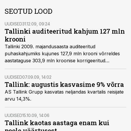
SEOTUD LOOD
UUDISED
31.12.09, 09:24
Tallinki auditeeritud kahjum 127 mln
krooni
Tallinki 2009. majandusaasta auditeeritud
puhaskahjumiks kujunes 127,9 mln krooni võrreldes
aastataguse 303,9 mln kroonise korrigeeritud
kasumiga, teatas ettevõte börsile.
UUDISED
07.09.09, 14:02
Tallink: augustis kasvasime 9% võrra
AS Tallink Grupp kasvatas neljandas kvartalis reisijate
arvu 14,3%.
UUDISED
15.10.09, 14:06
Tallink kaotas aastaga enam kui
poole väärtusest