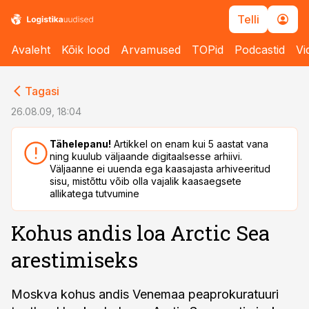
Telli
Avaleht
Kõik lood
Arvamused
TOPid
Podcastid
Vi
cebook
cebook
Tagasi
Twitter)
Twitter)
26.08.09, 18:04
kedIn
kedIn
Tähelepanu!
Artikkel on enam kui 5 aastat vana
ning kuulub väljaande digitaalsesse arhiivi.
ail
ail
Väljaanne ei uuenda ega kaasajasta arhiveeritud
sisu, mistõttu võib olla vajalik kaasaegsete
k
k
allikatega tutvumine
Kohus andis loa Arctic Sea
arestimiseks
Moskva kohus andis Venemaa peaprokuratuuri