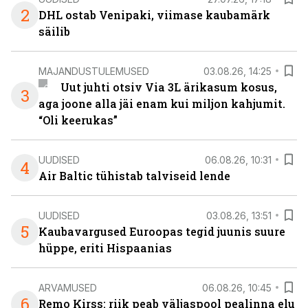
2
DHL ostab Venipaki, viimase kaubamärk
säilib
MAJANDUSTULEMUSED
03.08.26, 14:25
Uut juhti otsiv Via 3L ärikasum kosus,
3
aga joone alla jäi enam kui miljon kahjumit.
“Oli keerukas”
UUDISED
06.08.26, 10:31
4
Air Baltic tühistab talviseid lende
UUDISED
03.08.26, 13:51
5
Kaubavargused Euroopas tegid juunis suure
hüppe, eriti Hispaanias
ARVAMUSED
06.08.26, 10:45
6
Remo Kirss: riik peab väljaspool pealinna elu