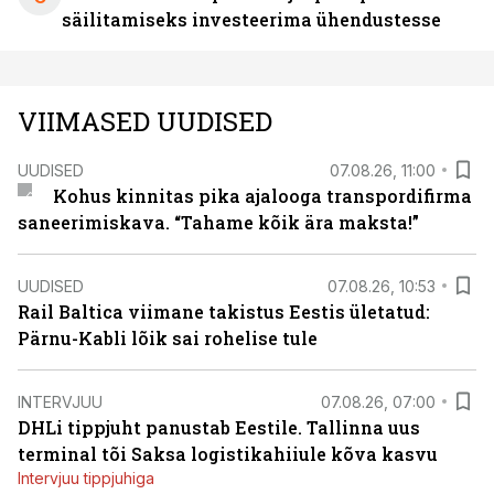
säilitamiseks investeerima ühendustesse
VIIMASED UUDISED
UUDISED
07.08.26, 11:00
Kohus kinnitas pika ajalooga transpordifirma
saneerimiskava. “Tahame kõik ära maksta!”
UUDISED
07.08.26, 10:53
Rail Baltica viimane takistus Eestis ületatud:
Pärnu-Kabli lõik sai rohelise tule
INTERVJUU
07.08.26, 07:00
DHLi tippjuht panustab Eestile. Tallinna uus
terminal tõi Saksa logistikahiiule kõva kasvu
Intervjuu tippjuhiga