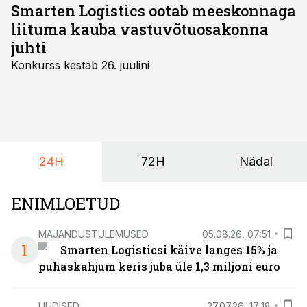
Smarten Logistics ootab meeskonnaga
liituma kauba vastuvõtuosakonna
juhti
Konkurss kestab 26. juulini
24H
72H
Nädal
ENIMLOETUD
MAJANDUSTULEMUSED
05.08.26, 07:51
1
Smarten Logisticsi käive langes 15% ja
puhaskahjum keris juba üle 1,3 miljoni euro
UUDISED
27.07.26, 17:18