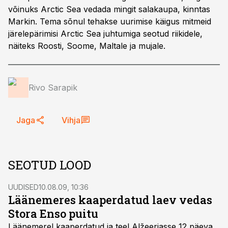
võinuks Arctic Sea vedada mingit salakaupa, kinntas
Markin. Tema sõnul tehakse uurimise käigus mitmeid
järelepärimisi Arctic Sea juhtumiga seotud riikidele,
näiteks Roosti, Soome, Maltale ja mujale.
Rivo Sarapik
Jaga
Vihja
SEOTUD LOOD
UUDISED
10.08.09, 10:36
Läänemeres kaaperdatud laev vedas
Stora Enso puitu
Läänemerel kaaperdatud ja teel Alžeeriasse 12 päeva