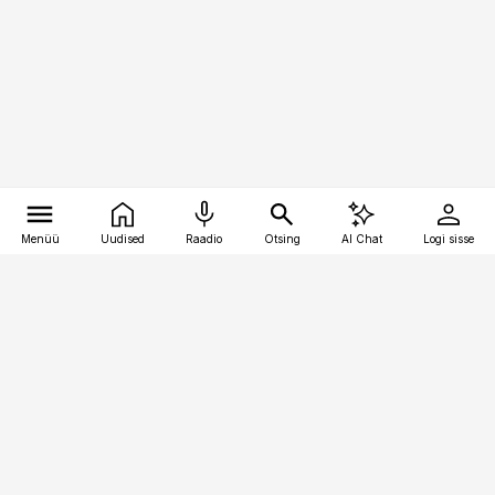
Menüü
Uudised
Raadio
Otsing
AI Chat
Logi sisse
Vana-Lõuna 39/1, 19094 Tallinn
(+372) 667 0111
logistikauudised@logistikauudised.ee
Telli
Reklaam
Firmast