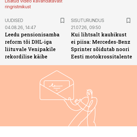
Lisatud video kavandatavast
ringristmikust
ST
UUDISED
SISUTURUNDUS
04.08.26, 14:47
21.07.26, 09:50
Leedu pensionisamba
Kui lihtsalt kaubikust
reform tõi DHL-iga
ei piisa: Mercedes-Benz
liituvale Venipakile
Sprinter sõidutab noori
rekordilise käibe
Eesti motokrossitalente