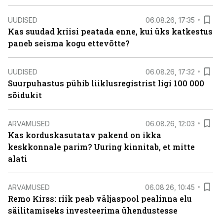
UUDISED
06.08.26, 17:35
Kas suudad kriisi peatada enne, kui üks katkestus
paneb seisma kogu ettevõtte?
UUDISED
06.08.26, 17:32
Suurpuhastus pühib liiklusregistrist ligi 100 000
sõidukit
ARVAMUSED
06.08.26, 12:03
Kas korduskasutatav pakend on ikka
keskkonnale parim? Uuring kinnitab, et mitte
alati
ARVAMUSED
06.08.26, 10:45
Remo Kirss: riik peab väljaspool pealinna elu
säilitamiseks investeerima ühendustesse