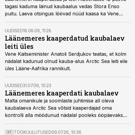
tagasi kaduma läinud kaubaalus vedas Stora Enso
puitu. Laeva otsinguis löövad nüüd kaasa ka Vene
võimud.
UUDISED
18.08.09, 11:28
Läänemeres kaaperdatud kaubalaev
leiti üles
Vene Kaitseminister Anatoli Serdjukov teatas, et kolm
nädalat kadunud olnud kauba-alus Arctic Sea leiti eile
üles Lääne-Aafrika rannikult.
UUDISED
31.07.09, 10:23
Läänemeres kaaperdati kaubalaev
Malta omanikule ja soomlaste juhtimise all oleva
kaubalaeva Arctic Sea võtsid kaaperdajad oma
kontrolli alla möödunud nädalal pooleks ööpäevaks
Ölandi ja Gotlandi lähedal Rootsi vetes.
TÖÖKUULUTUSED
09.07.26, 10:36
ST