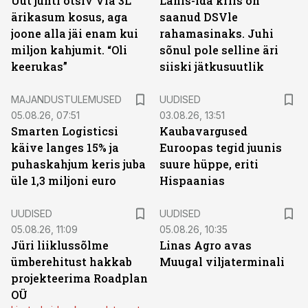
Uut juhti otsiv Via 3L
Lähis-Ida kriis on
ärikasum kosus, aga
saanud DSVle
joone alla jäi enam kui
rahamasinaks. Juhi
miljon kahjumit. “Oli
sõnul pole selline äri
keerukas”
siiski jätkusuutlik
MAJANDUSTULEMUSED
UUDISED
05.08.26, 07:51
03.08.26, 13:51
Smarten Logisticsi
Kaubavargused
käive langes 15% ja
Euroopas tegid juunis
puhaskahjum keris juba
suure hüppe, eriti
üle 1,3 miljoni euro
Hispaanias
UUDISED
UUDISED
05.08.26, 11:09
05.08.26, 10:35
Jüri liiklussõlme
Linas Agro avas
ümberehitust hakkab
Muugal viljaterminali
projekteerima Roadplan
OÜ