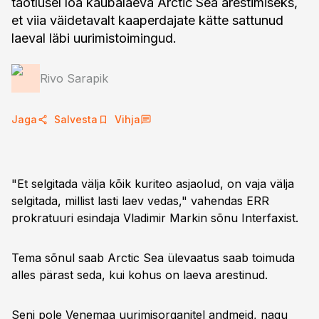
taotlusel loa kaubalaeva Arctic Sea arestimiseks,
et viia väidetavalt kaaperdajate kätte sattunud
laeval läbi uurimistoimingud.
Rivo Sarapik
Jaga
Salvesta
Vihja
"Et selgitada välja kõik kuriteo asjaolud, on vaja välja
selgitada, millist lasti laev vedas," vahendas ERR
prokratuuri esindaja Vladimir Markin sõnu Interfaxist.
Tema sõnul saab Arctic Sea ülevaatus saab toimuda
alles pärast seda, kui kohus on laeva arestinud.
Seni pole Venemaa uurimisorganitel andmeid, nagu