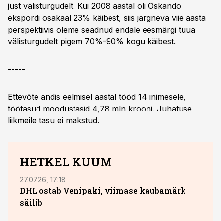
just välisturgudelt. Kui 2008 aastal oli Oskando
ekspordi osakaal 23% käibest, siis järgneva viie aasta
perspektiivis oleme seadnud endale eesmärgi tuua
välisturgudelt pigem 70%-90% kogu käibest.
-----
Ettevõte andis eelmisel aastal tööd 14 inimesele,
töötasud moodustasid 4,78 mln krooni. Juhatuse
liikmeile tasu ei makstud.
HETKEL KUUM
27.07.26, 17:18
03.08.
DHL ostab Venipaki, viimase kaubamärk
säilib
aga 
“Oli