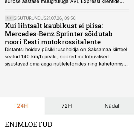
eurose aastase müügituluga AVL Expressi klientide
hulka kuuluvad ka Eesti Post ja RMK.
SISUTURUNDUS
21.07.26, 09:50
ST
Kui lihtsalt kaubikust ei piisa:
Mercedes-Benz Sprinter sõidutab
noori Eesti motokrossitalente
Distantsi hoidev püsikiirusehoidja on Saksamaa kiirteel
seatud 140 km/h peale, noored motohuvilised
sisustavad oma aega nutitelefonides ning kahetonnises
järelhaagises veerevad kaasa krossitsiklid koos vajaliku
varustusega. Õige pea on Prantsusmaal, Romagnes
algamas juuniorite motokrossi
maailmameistrivõistlused.
24H
72H
Nädal
ENIMLOETUD