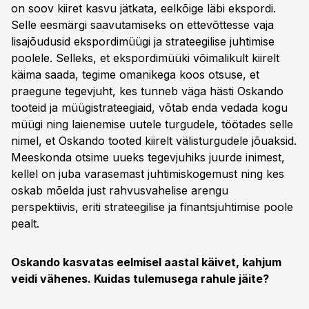
on soov kiiret kasvu jätkata, eelkõige läbi ekspordi.
Selle eesmärgi saavutamiseks on ettevõttesse vaja
lisajõudusid ekspordimüügi ja strateegilise juhtimise
poolele. Selleks, et ekspordimüüki võimalikult kiirelt
käima saada, tegime omanikega koos otsuse, et
praegune tegevjuht, kes tunneb väga hästi Oskando
tooteid ja müügistrateegiaid, võtab enda vedada kogu
müügi ning laienemise uutele turgudele, töötades selle
nimel, et Oskando tooted kiirelt välisturgudele jõuaksid.
Meeskonda otsime uueks tegevjuhiks juurde inimest,
kellel on juba varasemast juhtimiskogemust ning kes
oskab mõelda just rahvusvahelise arengu
perspektiivis, eriti strateegilise ja finantsjuhtimise poole
pealt.
Oskando kasvatas eelmisel aastal käivet, kahjum
veidi vähenes. Kuidas tulemusega rahule jäite?