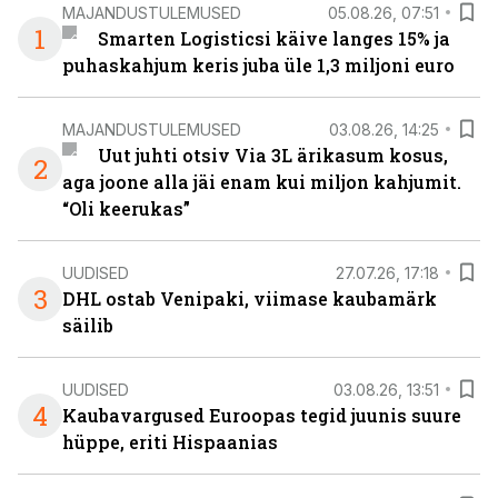
MAJANDUSTULEMUSED
05.08.26, 07:51
1
Smarten Logisticsi käive langes 15% ja
puhaskahjum keris juba üle 1,3 miljoni euro
MAJANDUSTULEMUSED
03.08.26, 14:25
Uut juhti otsiv Via 3L ärikasum kosus,
2
aga joone alla jäi enam kui miljon kahjumit.
“Oli keerukas”
UUDISED
27.07.26, 17:18
3
DHL ostab Venipaki, viimase kaubamärk
säilib
UUDISED
03.08.26, 13:51
4
Kaubavargused Euroopas tegid juunis suure
hüppe, eriti Hispaanias