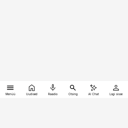
Menüü
Uudised
Raadio
Otsing
AI Chat
Logi sisse
Vana-Lõuna 39/1, 19094 Tallinn
(+372) 667 0111