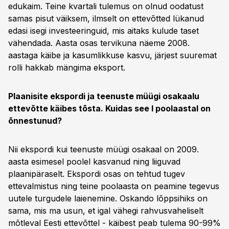
edukaim. Teine kvartali tulemus on olnud oodatust
samas pisut väiksem, ilmselt on ettevõtted lükanud
edasi isegi investeeringuid, mis aitaks kulude taset
vähendada. Aasta osas tervikuna näeme 2008.
aastaga käibe ja kasumlikkuse kasvu, järjest suuremat
rolli hakkab mängima eksport.
Plaanisite ekspordi ja teenuste müügi osakaalu
ettevõtte käibes tõsta. Kuidas see I poolaastal on
õnnestunud?
Nii ekspordi kui teenuste müügi osakaal on 2009.
aasta esimesel poolel kasvanud ning liiguvad
plaanipäraselt. Ekspordi osas on tehtud tugev
ettevalmistus ning teine poolaasta on peamine tegevus
uutele turgudele laienemine. Oskando lõppsihiks on
sama, mis ma usun, et igal vähegi rahvusvaheliselt
mõtleval Eesti ettevõttel - käibest peab tulema 90-99%