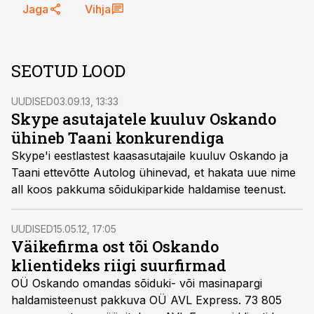
Jaga
Vihja
SEOTUD LOOD
UUDISED
03.09.13, 13:33
Skype asutajatele kuuluv Oskando
ühineb Taani konkurendiga
Skype'i eestlastest kaasasutajaile kuuluv Oskando ja
Taani ettevõtte Autolog ühinevad, et hakata uue nime
all koos pakkuma sõidukiparkide haldamise teenust.
UUDISED
15.05.12, 17:05
Väikefirma ost tõi Oskando
klientideks riigi suurfirmad
OÜ Oskando omandas sõiduki- või masinapargi
haldamisteenust pakkuva OÜ AVL Express. 73 805