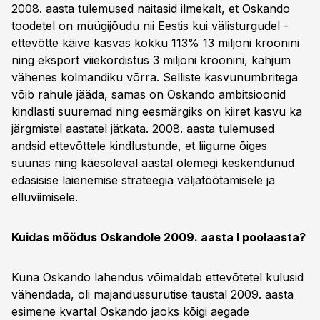
2008. aasta tulemused näitasid ilmekalt, et Oskando
toodetel on müügijõudu nii Eestis kui välisturgudel -
ettevõtte käive kasvas kokku 113% 13 miljoni kroonini
ning eksport viiekordistus 3 miljoni kroonini, kahjum
vähenes kolmandiku võrra. Selliste kasvunumbritega
võib rahule jääda, samas on Oskando ambitsioonid
kindlasti suuremad ning eesmärgiks on kiiret kasvu ka
järgmistel aastatel jätkata. 2008. aasta tulemused
andsid ettevõttele kindlustunde, et liigume õiges
suunas ning käesoleval aastal olemegi keskendunud
edasisise laienemise strateegia väljatöötamisele ja
elluviimisele.
Kuidas möödus Oskandole 2009. aasta I poolaasta?
Kuna Oskando lahendus võimaldab ettevõtetel kulusid
vähendada, oli majandussurutise taustal 2009. aasta
esimene kvartal Oskando jaoks kõigi aegade