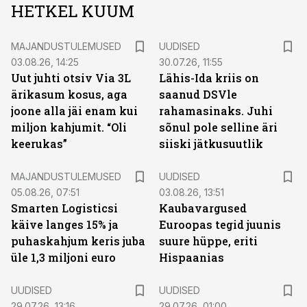
HETKEL KUUM
MAJANDUSTULEMUSED
UUDISED
03.08.26, 14:25
30.07.26, 11:55
Uut juhti otsiv Via 3L
Lähis-Ida kriis on
ärikasum kosus, aga
saanud DSVle
joone alla jäi enam kui
rahamasinaks. Juhi
miljon kahjumit. “Oli
sõnul pole selline äri
keerukas”
siiski jätkusuutlik
MAJANDUSTULEMUSED
UUDISED
05.08.26, 07:51
03.08.26, 13:51
Smarten Logisticsi
Kaubavargused
käive langes 15% ja
Euroopas tegid juunis
puhaskahjum keris juba
suure hüppe, eriti
üle 1,3 miljoni euro
Hispaanias
UUDISED
UUDISED
29.07.26, 13:16
29.07.26, 01:00