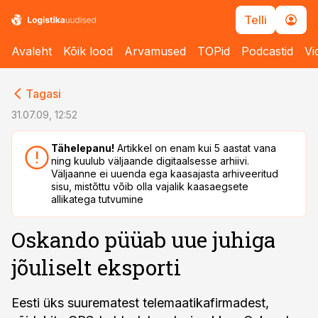
Telli
Avaleht
Kõik lood
Arvamused
TOPid
Podcastid
Vi
cebook
cebook
Tagasi
Twitter)
Twitter)
31.07.09, 12:52
kedIn
kedIn
Tähelepanu!
Artikkel on enam kui 5 aastat vana
ning kuulub väljaande digitaalsesse arhiivi.
ail
ail
Väljaanne ei uuenda ega kaasajasta arhiveeritud
sisu, mistõttu võib olla vajalik kaasaegsete
k
k
allikatega tutvumine
Oskando püüab uue juhiga
jõuliselt eksporti
Eesti üks suurematest telemaatikafirmadest,