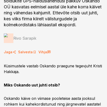
sõidukite GPS-halduslahendusi pakkuv Oskando
OÜ kasvatas eelmisel aastal üle kahe korra käivet
ning vähendas kahjumit. Ettevõte otsib uut juhti,
kes viiks firma kiirelt välisturgudele ja
kolmekordistaks lähiaastail ekspordi.
Rivo Sarapik
Jaga
Salvesta
Vihja
Küsimustele vastab Oskando praegune tegevjuht Kristi
Hakkaja.
Miks Oskando uut juhti otsib?
Oskando käive on viimase pooleteise aasta jooksul
rohkem kui kahekordistunud ning järgnevatel aastatel