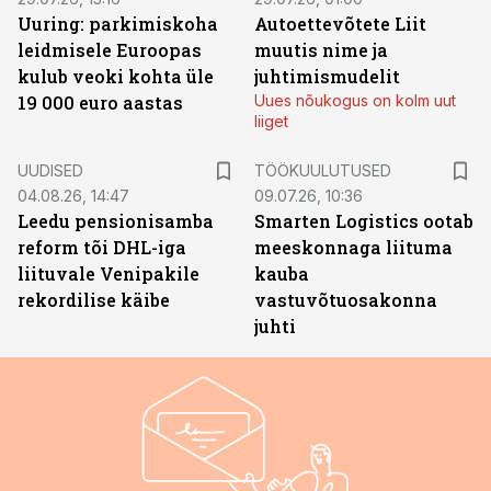
Uuring: parkimiskoha
Autoettevõtete Liit
leidmisele Euroopas
muutis nime ja
kulub veoki kohta üle
juhtimismudelit
19 000 euro aastas
Uues nõukogus on kolm uut
liiget
ST
UUDISED
TÖÖKUULUTUSED
04.08.26, 14:47
09.07.26, 10:36
Leedu pensionisamba
Smarten Logistics ootab
reform tõi DHL-iga
meeskonnaga liituma
liituvale Venipakile
kauba
rekordilise käibe
vastuvõtuosakonna
juhti