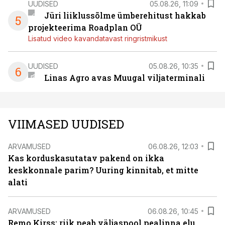
UUDISED
05.08.26, 11:09
Jüri liiklussõlme ümberehitust hakkab
5
projekteerima Roadplan OÜ
Lisatud video kavandatavast ringristmikust
UUDISED
05.08.26, 10:35
6
Linas Agro avas Muugal viljaterminali
VIIMASED UUDISED
ARVAMUSED
06.08.26, 12:03
Kas korduskasutatav pakend on ikka
keskkonnale parim? Uuring kinnitab, et mitte
alati
ARVAMUSED
06.08.26, 10:45
Remo Kirss: riik peab väljaspool pealinna elu