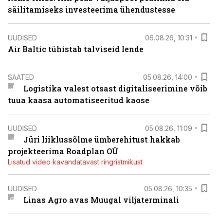
säilitamiseks investeerima ühendustesse
UUDISED
06.08.26, 10:31
Air Baltic tühistab talviseid lende
SAATED
05.08.26, 14:00
Logistika valest otsast digitaliseerimine võib
tuua kaasa automatiseeritud kaose
UUDISED
05.08.26, 11:09
Jüri liiklussõlme ümberehitust hakkab
projekteerima Roadplan OÜ
Lisatud video kavandatavast ringristmikust
UUDISED
05.08.26, 10:35
Linas Agro avas Muugal viljaterminali